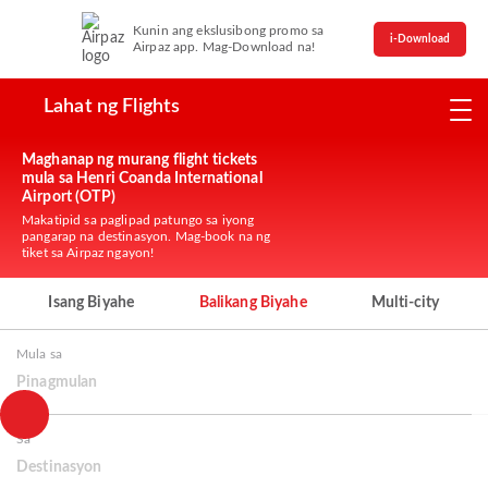
Kunin ang ekslusibong promo sa
i-Download
Airpaz app. Mag-Download na!
Lahat ng Flights
Maghanap ng murang flight tickets
mula sa Henri Coanda International
Airport (OTP)
Makatipid sa paglipad patungo sa iyong
pangarap na destinasyon. Mag-book na ng
tiket sa Airpaz ngayon!
Isang Biyahe
Balikang Biyahe
Multi-city
Mula sa
Pinagmulan
Sa
Destinasyon