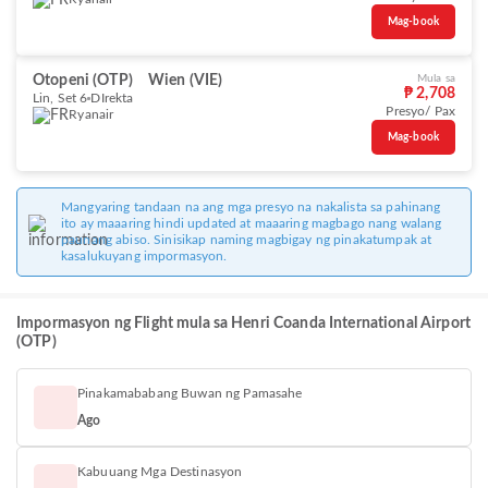
Mag-book
Otopeni (OTP)
Wien (VIE)
Mula sa
₱ 2,708
Lin, Set 6
DIrekta
Presyo/ Pax
Ryanair
Mag-book
Mangyaring tandaan na ang mga presyo na nakalista sa pahinang
ito ay maaaring hindi updated at maaaring magbago nang walang
paunang abiso. Sinisikap naming magbigay ng pinakatumpak at
kasalukuyang impormasyon.
Impormasyon ng Flight mula sa Henri Coanda International Airport
(OTP)
Pinakamababang Buwan ng Pamasahe
Ago
Kabuuang Mga Destinasyon