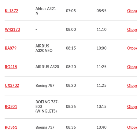
Airbus A321
KL1372
07:05
08:55
Otop
N
W43173
-
08:00
11:10
Otop
AIRBUS
BA879
08:15
10:00
Otop
A320NEO
RO415
AIRBUS A320
08:20
11:25
Otop
UX3702
Boeing 787
08:20
11:25
Otop
BOEING 737-
RO301
800
08:35
10:15
Otop
(WINGLETS)
RO361
Boeing 737
08:35
10:40
Otop