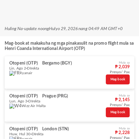
Huling Na-update noong
Hulyo 29, 2026 nang 04:49 AM GMT+0
Mag-book at makakuha ng mga pinakasulit na promo flight mula sa
Henri Coanda International Airport (OTP)
Otopeni (OTP)
Bergamo (BGY)
Mula sa
₱ 2,039
Lin, Ago 2
DIrekta
Presyo/ Pax
Ryanair
Mag-book
Otopeni (OTP)
Prague (PRG)
Mula sa
₱ 2,145
Lun, Ago 3
DIrekta
Presyo/ Pax
Wizz Air Malta
Mag-book
Otopeni (OTP)
London (STN)
Mula sa
₱ 2,228
Huw, Hul 30
DIrekta
Presyo/ Pax
Ryanair