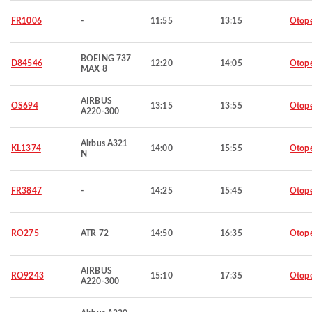
FR1006
-
11:55
13:15
Otop
BOEING 737
D84546
12:20
14:05
Otop
MAX 8
AIRBUS
OS694
13:15
13:55
Otop
A220-300
Airbus A321
KL1374
14:00
15:55
Otop
N
FR3847
-
14:25
15:45
Otop
RO275
ATR 72
14:50
16:35
Otop
AIRBUS
RO9243
15:10
17:35
Otop
A220-300