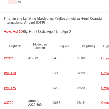
70
Tingnan ang Lahat ng Iskedyul ng Paglipad mula sa Henri Coanda
International Airport (OTP)
Huw, Hul 30
Biy, Hul 31
Sab, Ago 1
Lin, Ago 2
Modelo ng
Flight No.
Pag-alis
Pagdating
Luga
Aircraft
RO9215
ATR 72
04:30
05:00
Otop
W43123
-
05:45
07:20
Otop
W43175
-
06:00
08:20
Otop
AIRBUS
OS700
06:35
07:15
Otop
A220-300