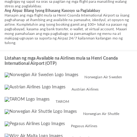
magbigay ng sapat na oras sa pagitan ng mga flight para manatiling walang
stress ang paglalakbay.
Ang Airpaz Bilang Iyong Bihasang Kasosyo sa Paglalakbay
Hanapin ang mga flight mula sa Henri Coanda International Airport sa iisang
paghahanap at ihambing ang available na pamasahe, iskedyul, at opsyon ng
airline. Kumpletuhin ang iyong booking gamit ang 100+ lokal na paraan ng
pagbabayad, kasama ang bank transfer, e-wallet, at virtual account. Maaari
mong pamahalaan ang mga pagbabago sa pamamagitan ng menu na at
makipag-ugnayan sa suporta ng Airpaz 24/7 kailanman kailangan mo ng
tulong.
Listahan ng mga Available na Airlines mula sa Henri Coanda
International Airport (OTP)
Norwegian Air Sweden
Austrian Airlines
TAROM
Norwegian Air Shuttle
Pegasus Airlines