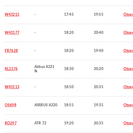
W43215
-
17:45
19:55
Otop
W43177
-
18:20
20:40
Otop
FR7628
-
18:20
19:40
Otop
Airbus A321
KL1376
18:30
20:20
Otop
N
W43113
-
18:50
20:35
Otop
OS698
AIRBUS A320
18:55
19:35
Otop
RO297
ATR 72
19:20
20:35
Otop