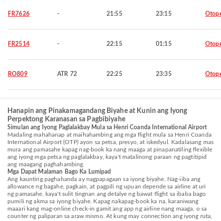
FR7626
-
21:55
23:15
Otop
FR2514
-
22:15
01:15
Otop
RO809
ATR 72
22:25
23:35
Otop
Hanapin ang Pinakamagandang Biyahe at Kunin ang Iyong
Perpektong Karanasan sa Pagbibiyahe
Simulan ang Iyong Paglalakbay Mula sa Henri Coanda International Airport
Madaling mahahanap at maihahambing ang mga flight mula sa Henri Coanda
International Airport (OTP) ayon sa petsa, presyo, at iskedyul. Kadalasang mas
mura ang pamasahe kapag nag-book ka nang maaga at pinapanatiling flexible
ang iyong mga petsa ng paglalakbay, kaya't matalinong paraan ng pagtitipid
ang maagang paghahambing.
Mga Dapat Malaman Bago Ka Lumipad
Ang kaunting paghahanda ay nagpapagaan sa iyong biyahe. Nag-iiba ang
allowance ng bagahe, pagkain, at pagpili ng upuan depende sa airline at uri
ng pamasahe, kaya't sulit tingnan ang detalye ng bawat flight sa ibaba bago
pumili ng akma sa iyong biyahe. Kapag nakapag-book ka na, karaniwang
maaari kang mag-online check-in gamit ang app ng airline nang maaga, o sa
counter ng paliparan sa araw mismo. At kung may connection ang iyong ruta,