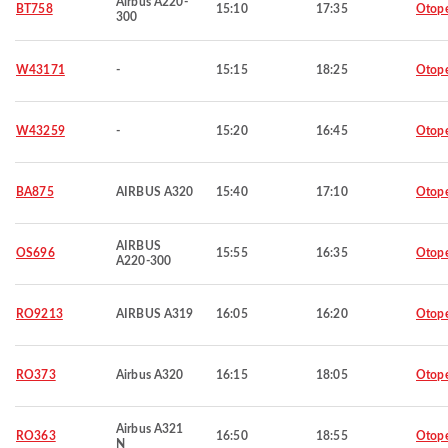
Airbus A220-
BT758
15:10
17:35
Otop
300
W43171
-
15:15
18:25
Otop
W43259
-
15:20
16:45
Otop
BA875
AIRBUS A320
15:40
17:10
Otop
AIRBUS
OS696
15:55
16:35
Otop
A220-300
RO9213
AIRBUS A319
16:05
16:20
Otop
RO373
Airbus A320
16:15
18:05
Otop
Airbus A321
RO363
16:50
18:55
Otop
N