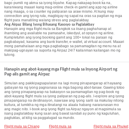
bago pumili ng akma sa iyong biyahe. Kapag nakapag-book ka na,
karaniwang maaari kang mag-online check-in gamit ang app ng airline
nang maaga, o sa counter ng paliparan sa araw mismo. At kung may
connection ang iyong ruta, magbigay ng sapat na oras sa pagitan ng mga
flight para manatiling walang stress ang paglalakbay.
Ang Airpaz Bilang Iyong Bihasang Kasosyo sa Paglalakbay
Hanapin ang mga flight mula sa Bangkok sa iisang paghahanap at
ihambing ang available na pamasahe, iskedyul, at opsyon ng airline.
Kumpletuhin ang iyong booking gamit ang 100+ lokal na paraan ng
pagbabayad, kasama ang bank transfer, e-wallet, at virtual account. Maaari
mong pamahalaan ang mga pagbabago sa pamamagitan ng menu na at
makipag-ugnayan sa suporta ng Airpaz 24/7 kailanman kailangan mo ng
tulong.
Hanapin ang abot-kayang mga Flight mula sa Inyong Airport ng
Pag-alis gamit ang Airpaz
Simulan ang pakikipagsapalaran na lagi mong pinapangarap at hayaang
gabayan ka ng iyong pagnanasa sa mga bagong abot-tanaw. Gawing totoo
ang iyong pinapangarap na bakasyon sa pamamagitan ng pag-book ng
abot-kayang flight mula sa iyong paliparan ng pag-alis. I-explore ang iyong
pinapangarap na destinasyon, isawsaw ang iyong sarili sa makulay nitong
kultura, at lumikha ng mga itinatangi na alaala habang nararanasan mo
ang magic nito. I-book ang iyong flight sa Airpaz ngayon at magsimula sa
isang paglalakbay kung saan ang bawat sandali ay puno ng kaguluhan,
pagtuklas, at kilig sa paggalugad sa mundo.
Flight mula sa Chiang
Flight mula sa
Flight mula sa Phuket