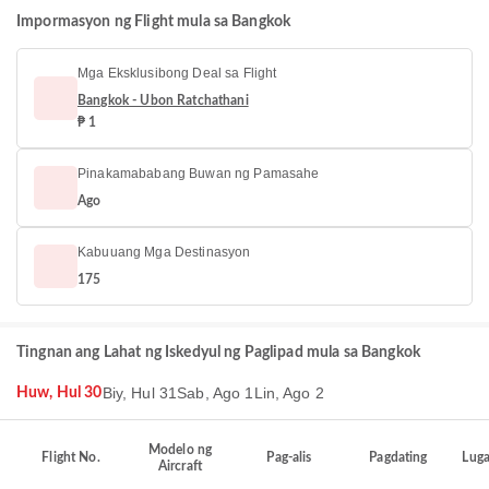
Impormasyon ng Flight mula sa Bangkok
Mga Eksklusibong Deal sa Flight
Bangkok - Ubon Ratchathani
₱ 1
Pinakamababang Buwan ng Pamasahe
Ago
Kabuuang Mga Destinasyon
175
Tingnan ang Lahat ng Iskedyul ng Paglipad mula sa Bangkok
Biy, Hul 31
Sab, Ago 1
Lin, Ago 2
Huw, Hul 30
Modelo ng
Flight No.
Pag-alis
Pagdating
Luga
Aircraft