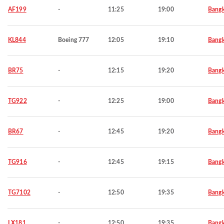
AF199
-
11:25
19:00
Bang
KL844
Boeing 777
12:05
19:10
Bang
BR75
-
12:15
19:20
Bang
TG922
-
12:25
19:00
Bang
BR67
-
12:45
19:20
Bang
TG916
-
12:45
19:15
Bang
TG7102
-
12:50
19:35
Bang
LX181
-
12:50
19:35
Bang