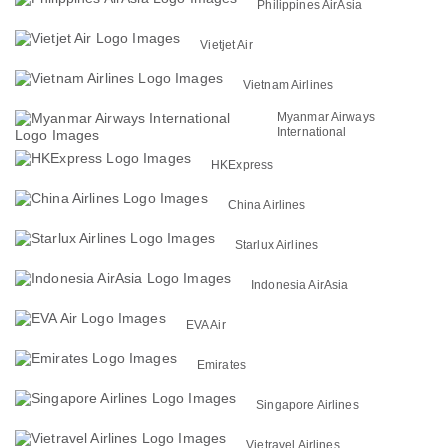
Philippines AirAsia
Vietjet Air
Vietnam Airlines
Myanmar Airways
International
HKExpress
China Airlines
Starlux Airlines
Indonesia AirAsia
EVA Air
Emirates
Singapore Airlines
Vietravel Airlines