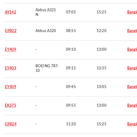
Airbus A321
AY142
07:05
15:25
Bang
N
G9822
Airbus A320
08:55
12:20
Bang
EY409
-
09:10
13:00
Bang
BOEING 787-
EY403
09:15
12:35
Bang
10
EY409
-
09:45
13:05
Bang
EK375
-
09:55
13:00
Bang
G9824
-
11:20
15:25
Bang