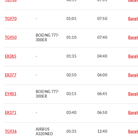
TG940
-
00:55
07:35
Bang
TG970
-
01:05
07:50
Bang
BOEING 777-
TG950
01:10
07:40
Bang
300ER
EK385
-
01:35
04:40
Bang
EK377
-
02:50
06:00
Bang
BOEING 777-
EY401
03:15
06:45
Bang
300ER
EK371
-
03:40
06:50
Bang
AIRBUS
TG936
05:35
12:40
Bang
A320NEO