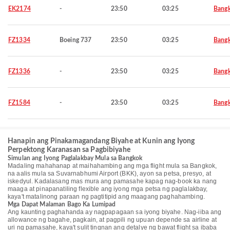
EK2174
-
23:50
03:25
Bang
FZ1334
Boeing 737
23:50
03:25
Bang
FZ1336
-
23:50
03:25
Bang
FZ1584
-
23:50
03:25
Bang
Hanapin ang Pinakamagandang Biyahe at Kunin ang Iyong
Perpektong Karanasan sa Pagbibiyahe
Simulan ang Iyong Paglalakbay Mula sa Bangkok
Madaling mahahanap at maihahambing ang mga flight mula sa Bangkok,
na aalis mula sa Suvarnabhumi Airport (BKK), ayon sa petsa, presyo, at
iskedyul. Kadalasang mas mura ang pamasahe kapag nag-book ka nang
maaga at pinapanatiling flexible ang iyong mga petsa ng paglalakbay,
kaya't matalinong paraan ng pagtitipid ang maagang paghahambing.
Mga Dapat Malaman Bago Ka Lumipad
Ang kaunting paghahanda ay nagpapagaan sa iyong biyahe. Nag-iiba ang
allowance ng bagahe, pagkain, at pagpili ng upuan depende sa airline at
uri ng pamasahe, kaya't sulit tingnan ang detalye ng bawat flight sa ibaba