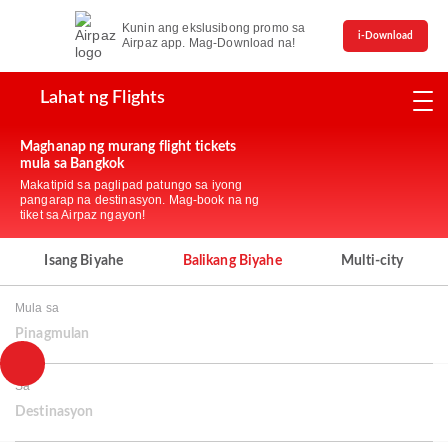
Kunin ang ekslusibong promo sa
i-Download
Airpaz app. Mag-Download na!
Lahat ng Flights
Maghanap ng murang flight tickets
mula sa Bangkok
Makatipid sa paglipad patungo sa iyong
pangarap na destinasyon. Mag-book na ng
tiket sa Airpaz ngayon!
Isang Biyahe
Balikang Biyahe
Multi-city
Mula sa
Pinagmulan
Sa
Destinasyon