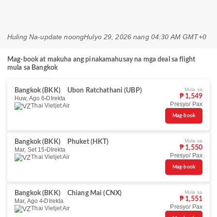
Huling Na-update noong
Hulyo 29, 2026 nang 04:30 AM GMT+0
Mag-book at makuha ang pinakamahusay na mga deal sa flight
mula sa Bangkok
Mula sa
Bangkok (BKK)
Ubon Ratchathani (UBP)
₱ 1,549
Huw, Ago 6
DIrekta
Presyo/ Pax
Thai Vietjet Air
Mag-book
Mula sa
Bangkok (BKK)
Phuket (HKT)
₱ 1,550
Mar, Set 15
DIrekta
Presyo/ Pax
Thai Vietjet Air
Mag-book
Mula sa
Bangkok (BKK)
Chiang Mai (CNX)
₱ 1,551
Mar, Ago 4
DIrekta
Presyo/ Pax
Thai Vietjet Air