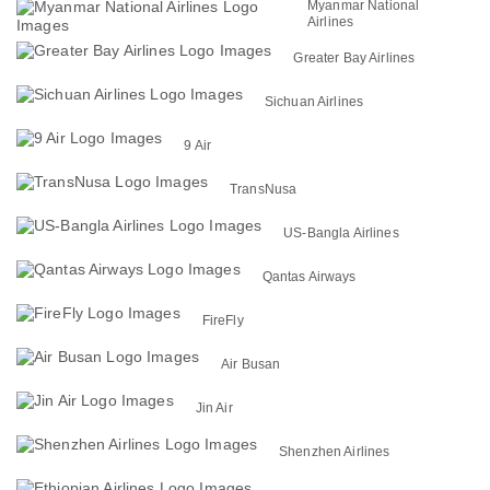
Myanmar National
Airlines
Greater Bay Airlines
Sichuan Airlines
9 Air
TransNusa
US-Bangla Airlines
Qantas Airways
FireFly
Air Busan
Jin Air
Shenzhen Airlines