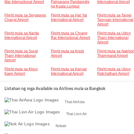
Mai International Airport
Paliparang Pandaigdig
International Airport
ng Kuala Lumpur
Flight mula sa Singapore
Flight mula sa Hat Yai
Flight mula sa Taipei
Changi Airport
International Airport
Taoyuan International
Airport
Flight mula sa Narita
Flight mula sa Chiang
Flight mula sa Udon
International Airport
Rai International Airport
Thani International
Airport
Flight mula sa Surat
Flight mula sa Krabi
Flight mula sa Nakhon
Thani International
Airport
Thammarat Airport
Airport
Flight mula sa Khon
Flight mula sa Kansai
Flight mula sa Ubon
Kaen Airport
International Airport
Ratchathani Airport
Listahan ng mga Available na Airlines mula sa Bangkok
Thai AirAsia
Thai Lion Air
Nokair