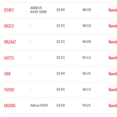
AIRBUS
EY407
21:00
00:30
Bang
A350-1000
EK373
-
21:35
00:50
Bang
DE2367
-
22:35
06:00
Bang
LH773
-
22:55
05:15
Bang
OS8
-
23:40
05:35
Bang
TG920
-
23:45
06:15
Bang
EK2481
Airbus A350
23:50
03:25
Bang