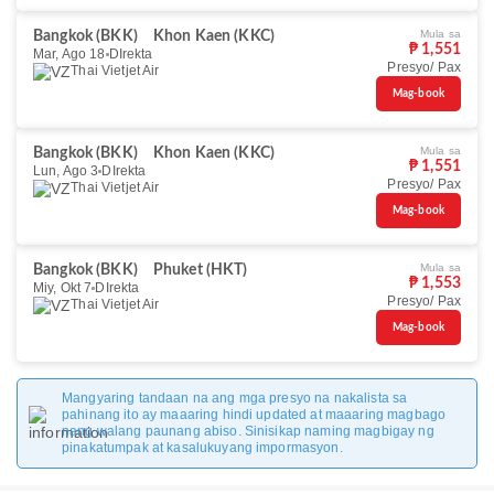
Mula sa
Bangkok (BKK)
Khon Kaen (KKC)
₱ 1,551
Mar, Ago 18
DIrekta
Presyo/ Pax
Thai Vietjet Air
Mag-book
Mula sa
Bangkok (BKK)
Khon Kaen (KKC)
₱ 1,551
Lun, Ago 3
DIrekta
Presyo/ Pax
Thai Vietjet Air
Mag-book
Mula sa
Bangkok (BKK)
Phuket (HKT)
₱ 1,553
Miy, Okt 7
DIrekta
Presyo/ Pax
Thai Vietjet Air
Mag-book
Mangyaring tandaan na ang mga presyo na nakalista sa
pahinang ito ay maaaring hindi updated at maaaring magbago
nang walang paunang abiso. Sinisikap naming magbigay ng
pinakatumpak at kasalukuyang impormasyon.