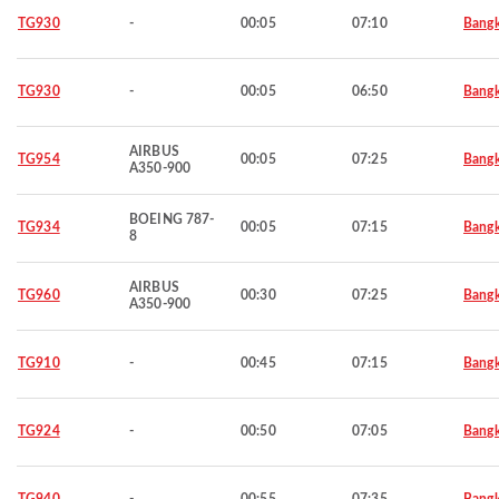
TG930
-
00:05
07:10
Bang
TG930
-
00:05
06:50
Bang
AIRBUS
TG954
00:05
07:25
Bang
A350-900
BOEING 787-
TG934
00:05
07:15
Bang
8
AIRBUS
TG960
00:30
07:25
Bang
A350-900
TG910
-
00:45
07:15
Bang
TG924
-
00:50
07:05
Bang