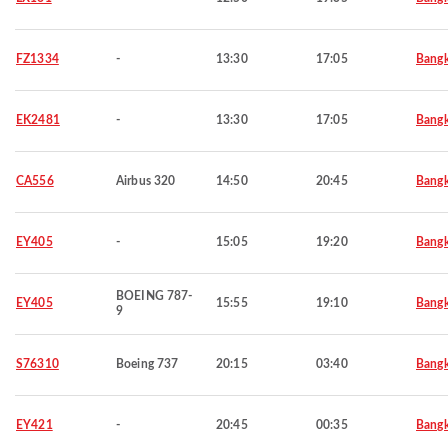
FZ1334
-
13:30
17:05
Bang
EK2481
-
13:30
17:05
Bang
CA556
Airbus 320
14:50
20:45
Bang
EY405
-
15:05
19:20
Bang
BOEING 787-
EY405
15:55
19:10
Bang
9
S76310
Boeing 737
20:15
03:40
Bang
EY421
-
20:45
00:35
Bang