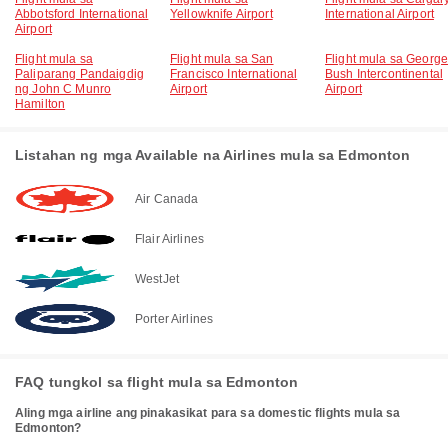
Abbotsford International
Yellowknife Airport
International Airport
Airport
Flight mula sa
Flight mula sa San
Flight mula sa George
Paliparang Pandaigdig
Francisco International
Bush Intercontinental
ng John C Munro
Airport
Airport
Hamilton
Listahan ng mga Available na Airlines mula sa Edmonton
Air Canada
Flair Airlines
WestJet
Porter Airlines
FAQ tungkol sa flight mula sa Edmonton
Aling mga airline ang pinakasikat para sa domestic flights mula sa
Edmonton?