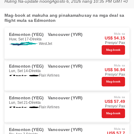
Huling Na-update noong
Agosto 6, 2026 nang 10:35 PM GMT+0
Mag-book at makuha ang pinakamahusay na mga deal sa
flight mula sa Edmonton
Edmonton (YEG)
Vancouver (YVR)
Mula sa
US$ 54.15
Huw, Set 17
DIrekta
Presyo/ Pax
WestJet
Mag-book
Edmonton (YEG)
Vancouver (YVR)
Mula sa
US$ 56.94
Lun, Set 14
DIrekta
Presyo/ Pax
Flair Airlines
Mag-book
Edmonton (YEG)
Vancouver (YVR)
Mula sa
US$ 57.49
Lun, Set 21
DIrekta
Presyo/ Pax
Flair Airlines
Mag-book
Edmonton (YEG)
Vancouver (YVR)
Mula sa
US$ 57.7