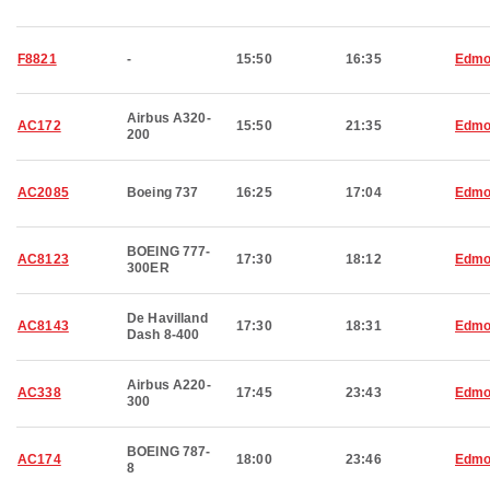
F8821
-
15:50
16:35
Edmo
Airbus A320-
AC172
15:50
21:35
Edmo
200
AC2085
Boeing 737
16:25
17:04
Edmo
BOEING 777-
AC8123
17:30
18:12
Edmo
300ER
De Havilland
AC8143
17:30
18:31
Edmo
Dash 8-400
Airbus A220-
AC338
17:45
23:43
Edmo
300
BOEING 787-
AC174
18:00
23:46
Edmo
8