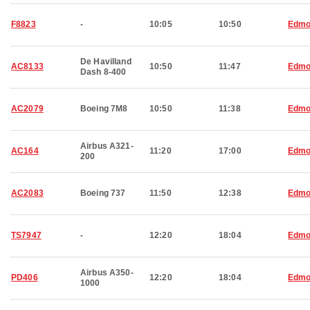
F8823
-
10:05
10:50
Edmo
De Havilland
AC8133
10:50
11:47
Edmo
Dash 8-400
AC2079
Boeing 7M8
10:50
11:38
Edmo
Airbus A321-
AC164
11:20
17:00
Edmo
200
AC2083
Boeing 737
11:50
12:38
Edmo
TS7947
-
12:20
18:04
Edmo
Airbus A350-
PD406
12:20
18:04
Edmo
1000