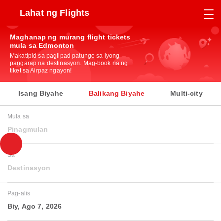
Lahat ng Flights
Maghanap ng murang flight tickets
mula sa Edmonton
Makatipid sa paglipad patungo sa iyong
pangarap na destinasyon. Mag-book na ng
tiket sa Airpaz ngayon!
Isang Biyahe
Balikang Biyahe
Multi-city
Mula sa
Pinagmulan
Sa
Destinasyon
Pag-alis
Biy, Ago 7, 2026