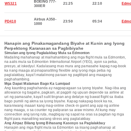
BOEING 777-
WS321
21:25
22:10
Edmo
300ER
Airbus A350-
PD410
23:50
05:34
Edmo
1000
Hanapin ang Pinakamagandang Biyahe at Kunin ang Iyong
Perpektong Karanasan sa Pagbibiyahe
Simulan ang Iyong Paglalakbay Mula sa Edmonton
Madaling mahahanap at maihahambing ang mga flight mula sa Edmonton,
na aalis mula sa Edmonton International Airport (YEG), ayon sa petsa,
presyo, at iskedyul. Kadalasang mas mura ang pamasahe kapag nag-book
ka nang maaga at pinapanatiling flexible ang iyong mga petsa ng
paglalakbay, kaya't matalinong paraan ng pagtitipid ang maagang
paghahambing.
Mga Dapat Malaman Bago Ka Lumipad
Ang kaunting paghahanda ay nagpapagaan sa iyong biyahe. Nag-iiba ang
allowance ng bagahe, pagkain, at pagpili ng upuan depende sa airline at
uri ng pamasahe, kaya't sulit tingnan ang detalye ng bawat flight sa ibaba
bago pumili ng akma sa iyong biyahe. Kapag nakapag-book ka na,
karaniwang maaari kang mag-online check-in gamit ang app ng airline
nang maaga, o sa counter ng paliparan sa araw mismo. At kung may
connection ang iyong ruta, magbigay ng sapat na oras sa pagitan ng mga
flight para manatiling walang stress ang paglalakbay.
Ang Airpaz Bilang Iyong Bihasang Kasosyo sa Paglalakbay
Hanapin ang mga flight mula sa Edmonton sa iisang paghahanap at