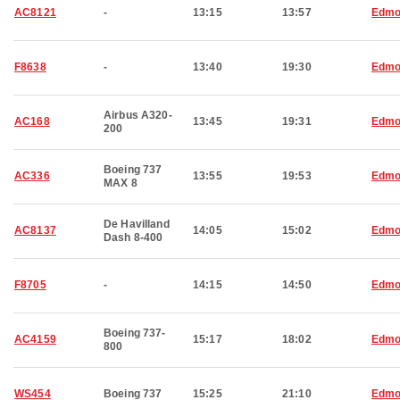
AC8121
-
13:15
13:57
Edmo
F8638
-
13:40
19:30
Edmo
Airbus A320-
AC168
13:45
19:31
Edmo
200
Boeing 737
AC336
13:55
19:53
Edmo
MAX 8
De Havilland
AC8137
14:05
15:02
Edmo
Dash 8-400
F8705
-
14:15
14:50
Edmo
Boeing 737-
AC4159
15:17
18:02
Edmo
800
WS454
Boeing 737
15:25
21:10
Edmo