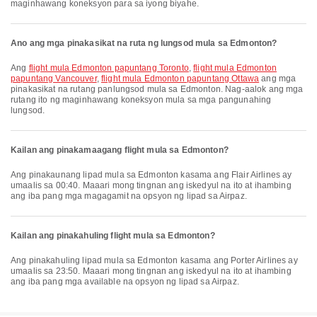
maginhawang koneksyon para sa iyong biyahe.
Ano ang mga pinakasikat na ruta ng lungsod mula sa Edmonton?
Ang
flight mula Edmonton papuntang Toronto
,
flight mula Edmonton
papuntang Vancouver
,
flight mula Edmonton papuntang Ottawa
ang mga
pinakasikat na rutang panlungsod mula sa Edmonton. Nag-aalok ang mga
rutang ito ng maginhawang koneksyon mula sa mga pangunahing
lungsod.
Kailan ang pinakamaagang flight mula sa Edmonton?
Ang pinakaunang lipad mula sa Edmonton kasama ang Flair Airlines ay
umaalis sa 00:40. Maaari mong tingnan ang iskedyul na ito at ihambing
ang iba pang mga magagamit na opsyon ng lipad sa Airpaz.
Kailan ang pinakahuling flight mula sa Edmonton?
Ang pinakahuling lipad mula sa Edmonton kasama ang Porter Airlines ay
umaalis sa 23:50. Maaari mong tingnan ang iskedyul na ito at ihambing
ang iba pang mga available na opsyon ng lipad sa Airpaz.