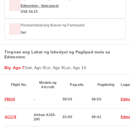
Edmonton - Vancouver
US$ 54.15
Pinakamababang Buwan ng Pamasahe
Set
Tingnan ang Lahat ng Iskedyul ng Paglipad mula sa
Edmonton
Biy, Ago 7
Sab, Ago 8
Lin, Ago 9
Lun, Ago 10
Modelo ng
Flight No.
Pag-alis
Pagdating
Luga
Aircraft
F8636
-
00:55
06:50
Edmo
Airbus A320-
AC178
01:00
06:42
Edmo
200