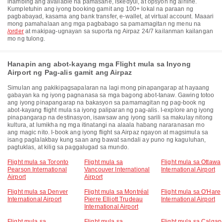
ihambing ang available na pamasahe, iskedyul, at opsyon ng airline.
Kumpletuhin ang iyong booking gamit ang 100+ lokal na paraan ng
pagbabayad, kasama ang bank transfer, e-wallet, at virtual account. Maaari
mong pamahalaan ang mga pagbabago sa pamamagitan ng menu na
/order
at makipag-ugnayan sa suporta ng Airpaz 24/7 kailanman kailangan
mo ng tulong.
Hanapin ang abot-kayang mga Flight mula sa Inyong
Airport ng Pag-alis gamit ang Airpaz
Simulan ang pakikipagsapalaran na lagi mong pinapangarap at hayaang
gabayan ka ng iyong pagnanasa sa mga bagong abot-tanaw. Gawing totoo
ang iyong pinapangarap na bakasyon sa pamamagitan ng pag-book ng
abot-kayang flight mula sa iyong paliparan ng pag-alis. I-explore ang iyong
pinapangarap na destinasyon, isawsaw ang iyong sarili sa makulay nitong
kultura, at lumikha ng mga itinatangi na alaala habang nararanasan mo
ang magic nito. I-book ang iyong flight sa Airpaz ngayon at magsimula sa
isang paglalakbay kung saan ang bawat sandali ay puno ng kaguluhan,
pagtuklas, at kilig sa paggalugad sa mundo.
Flight mula sa Toronto
Flight mula sa
Flight mula sa Ottawa
Pearson International
Vancouver International
International Airport
Airport
Airport
Flight mula sa Denver
Flight mula sa Montréal
Flight mula sa O'Hare
International Airport
Pierre Elliott Trudeau
International Airport
International Airport
Flight mula sa
Flight mula sa
Flight mula sa Calgar