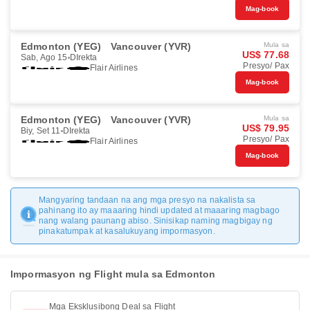
Mag-book
Edmonton (YEG)
Vancouver (YVR)
Mula sa
US$ 77.68
Sab, Ago 15
DIrekta
Presyo/ Pax
Flair Airlines
Mag-book
Edmonton (YEG)
Vancouver (YVR)
Mula sa
US$ 79.95
Biy, Set 11
DIrekta
Presyo/ Pax
Flair Airlines
Mag-book
Mangyaring tandaan na ang mga presyo na nakalista sa
pahinang ito ay maaaring hindi updated at maaaring magbago
nang walang paunang abiso. Sinisikap naming magbigay ng
pinakatumpak at kasalukuyang impormasyon.
Impormasyon ng Flight mula sa Edmonton
Mga Eksklusibong Deal sa Flight