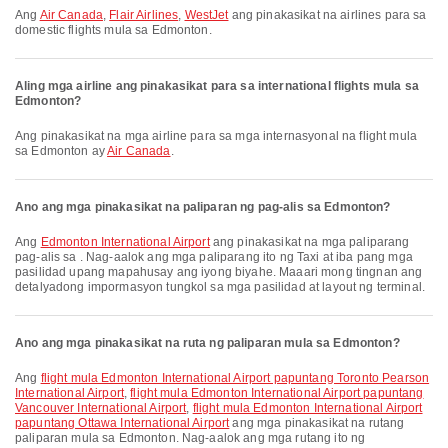
Ang
Air Canada
,
Flair Airlines
,
WestJet
ang pinakasikat na airlines para sa
domestic flights mula sa Edmonton.
Aling mga airline ang pinakasikat para sa international flights mula sa
Edmonton?
Ang pinakasikat na mga airline para sa mga internasyonal na flight mula
sa Edmonton ay
Air Canada
.
Ano ang mga pinakasikat na paliparan ng pag-alis sa Edmonton?
Ang
Edmonton International Airport
ang pinakasikat na mga paliparang
pag-alis sa . Nag-aalok ang mga paliparang ito ng Taxi at iba pang mga
pasilidad upang mapahusay ang iyong biyahe. Maaari mong tingnan ang
detalyadong impormasyon tungkol sa mga pasilidad at layout ng terminal.
Ano ang mga pinakasikat na ruta ng paliparan mula sa Edmonton?
Ang
flight mula Edmonton International Airport papuntang Toronto Pearson
International Airport
,
flight mula Edmonton International Airport papuntang
Vancouver International Airport
,
flight mula Edmonton International Airport
papuntang Ottawa International Airport
ang mga pinakasikat na rutang
paliparan mula sa Edmonton. Nag-aalok ang mga rutang ito ng