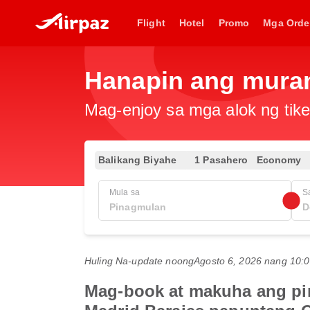
Flight
Hotel
Promo
Mga Orde
Hanapin ang mura
Mag-enjoy sa mga alok ng tike
Balikang Biyahe
1 Pasahero
Economy
Mula sa
S
Huling Na-update noong
Agosto 6, 2026 nang 10
Mag-book at makuha ang pin