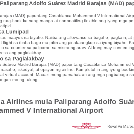
 Paliparang Adolfo Suárez Madrid Barajas (MAD) 
 Barajas (MAD) papuntang Casablanca Mohammed V International Air
 nag-book ka nang maaga at nananatiling flexible ang iyong mga 
tipid.
Ka Lumipad
s maayos na biyahe. Naiiba ang allowance sa bagahe, pagkain, at pa
at flight sa ibaba bago mo piliin ang pinakaangkop sa iyong biyah
, o sa counter sa paliparan sa mismong araw. At kung may connecting 
tress ang paglalakbay.
o sa Paglalakbay
fo Suárez Madrid Barajas (MAD) papuntang Casablanca Mohammed V In
asahe, iskedyul, at opsyon ng airline. Kumpletuhin ang iyong booki
et, at virtual account. Maaari mong pamahalaan ang mga pagbabago
langan mo ng tulong.
a Airlines mula Paliparang Adolfo Suá
mmed V International Airport
Royal Air Maroc