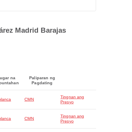
árez Madrid Barajas
ugar na
Paliparan ng
puntahan
Pagdating
Tingnan ang
lanca
CMN
Presyo
Tingnan ang
lanca
CMN
Presyo