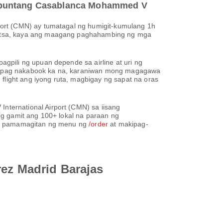
papuntang Casablanca Mohammed V
port (CMN) ay tumatagal ng humigit-kumulang 1h
petsa, kaya ang maagang paghahambing ng mga
gpili ng upuan depende sa airline at uri ng
e. Kapag nakabook ka na, karaniwan mong magagawa
flight ang iyong ruta, magbigay ng sapat na oras
ternational Airport (CMN) sa iisang
ng gamit ang 100+ lokal na paraan ng
 sa pamamagitan ng menu ng
/order
at makipag-
rez Madrid Barajas