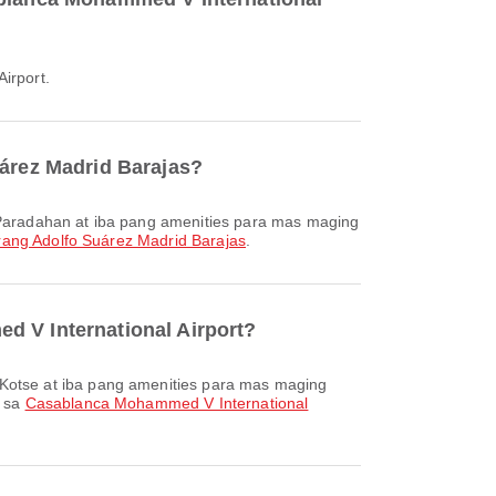
irport.
uárez Madrid Barajas?
rang Adolfo Suárez Madrid Barajas
.
d V International Airport?
s sa
Casablanca Mohammed V International