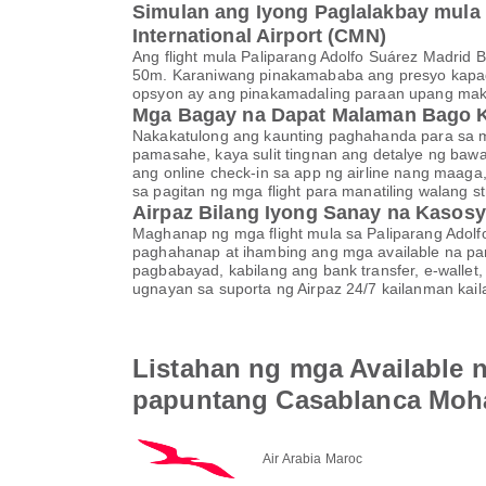
Simulan ang Iyong Paglalakbay mula
International Airport (CMN)
Ang flight mula Paliparang Adolfo Suárez Madrid
50m. Karaniwang pinakamababa ang presyo kapag
opsyon ay ang pinakamadaling paraan upang maka
Mga Bagay na Dapat Malaman Bago 
Nakakatulong ang kaunting paghahanda para sa ma
pamasahe, kaya sulit tingnan ang detalye ng baw
ang online check-in sa app ng airline nang maaga
sa pagitan ng mga flight para manatiling walang s
Airpaz Bilang Iyong Sanay na Kasosy
Maghanap ng mga flight mula sa Paliparang Adol
paghahanap at ihambing ang mga available na pam
pagbabayad, kabilang ang bank transfer, e-wall
ugnayan sa suporta ng Airpaz 24/7 kailanman kai
Listahan ng mga Available n
papuntang Casablanca Moha
Air Arabia Maroc