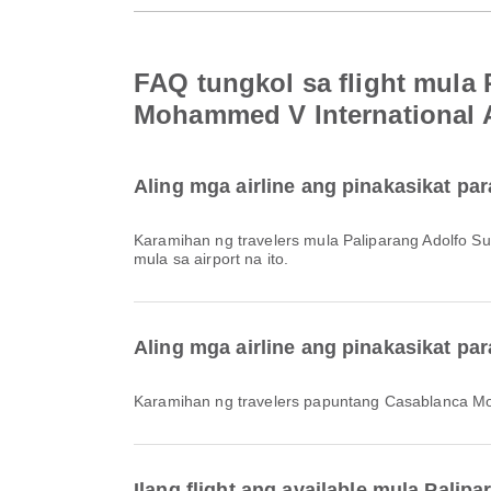
FAQ tungkol sa flight mula
Mohammed V International A
Aling mga airline ang pinakasikat par
Karamihan ng travelers mula Paliparang Adolfo S
mula sa airport na ito.
Aling mga airline ang pinakasikat p
Karamihan ng travelers papuntang Casablanca Mo
Ilang flight ang available mula Pal