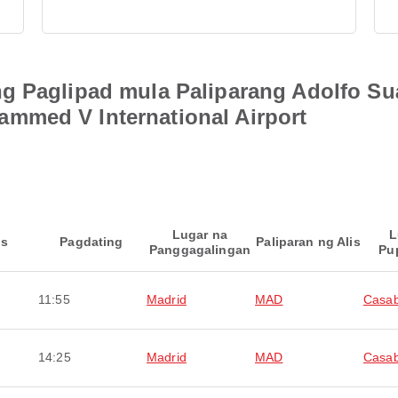
g Paglipad mula Paliparang Adolfo Su
mmed V International Airport
Lugar na
L
is
Pagdating
Paliparan ng Alis
Panggagalingan
Pu
11:55
Madrid
MAD
Casab
14:25
Madrid
MAD
Casab