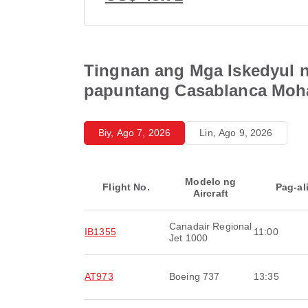
Tingnan ang Mga Iskedyul n
papuntang Casablanca Moha
Biy, Ago 7, 2026
Lin, Ago 9, 2026
Modelo ng
Flight No.
Pag-al
Aircraft
Canadair Regional
IB1355
11:00
Jet 1000
AT973
Boeing 737
13:35