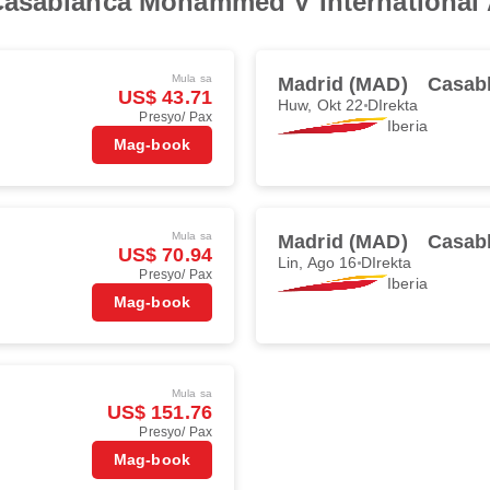
asablanca Mohammed V International 
Mula sa
Madrid (MAD)
Casab
US$ 43.71
Huw, Okt 22
DIrekta
Presyo/ Pax
Iberia
Mag-book
Mula sa
Madrid (MAD)
Casab
US$ 70.94
Lin, Ago 16
DIrekta
Presyo/ Pax
Iberia
Mag-book
Mula sa
US$ 151.76
Presyo/ Pax
Mag-book