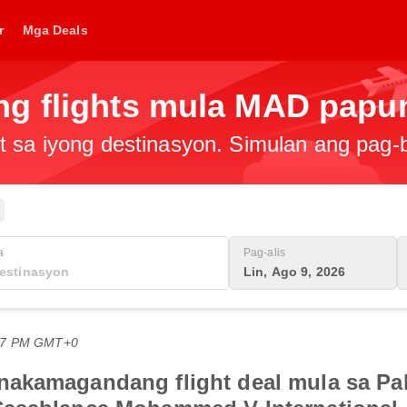
r
Mga Deals
ng flights mula MAD papu
t sa iyong destinasyon. Simulan ang pag
a
Pag-alis
Lin, Ago 9, 2026
:07 PM GMT+0
akamagandang flight deal mula sa Pal