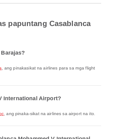
jas papuntang Casablanca
d Barajas?
a
, ang pinakasikat na airlines para sa mga flight
International Airport?
oc
, ang pinaka-sikat na airlines sa airport na ito.
sablanca Mohammed V International