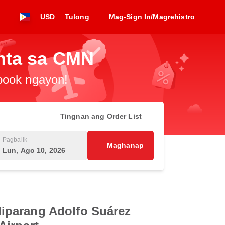
USD
Tulong
Mag-Sign In/Magrehistro
nta sa CMN
-book ngayon!
Tingnan ang Order List
Pagbalik
Maghanap
Lun, Ago 10, 2026
iparang Adolfo Suárez