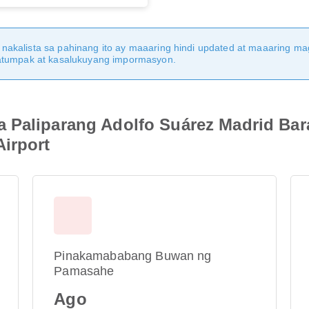
nakalista sa pahinang ito ay maaaring hindi updated at maaaring 
katumpak at kasalukuyang impormasyon.
 Paliparang Adolfo Suárez Madrid Ba
irport
Pinakamababang Buwan ng
Pamasahe
Ago