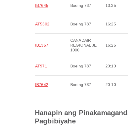
IB7645
Boeing 737
13:35
AT5302
Boeing 787
16:25
CANADAIR
IB1357
REGIONAL JET
16:25
1000
AT971
Boeing 787
20:10
IB7642
Boeing 737
20:10
Hanapin ang Pinakamaganda
Pagbibiyahe