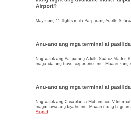
Airport?
Mayroong 11 flights mula Paliparang Adolfo Suá
Anu-ano ang mga terminal at pasilida
Nag-aalok ang Paliparang Adolfo Suárez Madrid Barajas ng Serbisyo ng Palitan ng Pera, Tindahan ng Duty Free, Mga Paradahan at iba pang amenities para mas maging
maganda ang travel experience mo. Maaari kang mag
Anu-ano ang mga terminal at pasilid
Nag-aalok ang Casablanca Mohammed V International Airport ng Mga Paradahan, Kuwarto para sa Nursery, Rental ng Kotse at iba pang amenities para mas maging
maginhawa ang biyahe mo. Maaari mong tingnan an
Airport
.