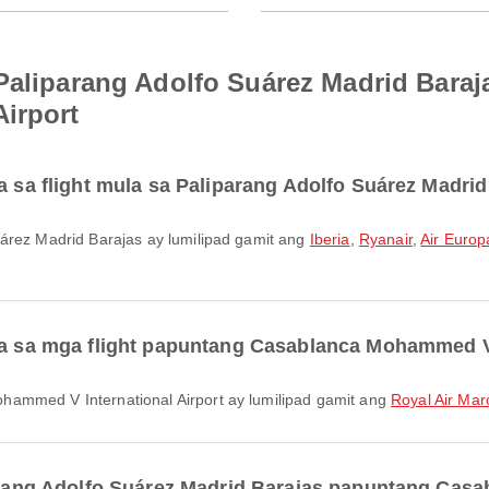
 Paliparang Adolfo Suárez Madrid Bara
irport
a sa flight mula sa Paliparang Adolfo Suárez Madri
uárez Madrid Barajas ay lumilipad gamit ang
Iberia
,
Ryanair
,
Air Europ
ara sa mga flight papuntang Casablanca Mohammed V 
hammed V International Airport ay lumilipad gamit ang
Royal Air Mar
iparang Adolfo Suárez Madrid Barajas papuntang Ca