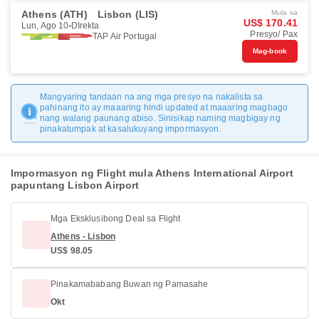
Athens (ATH)
Lisbon (LIS)
Mula sa
US$ 170.41
Lun, Ago 10
DIrekta
Presyo/ Pax
TAP Air Portugal
Mag-book
Mangyaring tandaan na ang mga presyo na nakalista sa
pahinang ito ay maaaring hindi updated at maaaring magbago
nang walang paunang abiso. Sinisikap naming magbigay ng
pinakatumpak at kasalukuyang impormasyon.
Impormasyon ng Flight mula Athens International Airport
papuntang Lisbon Airport
Mga Eksklusibong Deal sa Flight
Athens - Lisbon
US$ 98.05
Pinakamababang Buwan ng Pamasahe
Okt