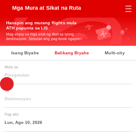
Mga Mura at Sikat na Ruta
Hanapin ang murang flights mula
ATH papunta sa LIS
Mag-enjoy sa mga alok ng tiket sa iyong
destinasyon. Simulan ang pag-book ngayon!
Isang Biyahe
Balikang Biyahe
Multi-city
Mula sa
Pinagmulan
Sa
Destinasyon
Pag-alis
Lun, Ago 10, 2026