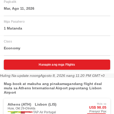
Pagbalik
Mar, Ago 11, 2026
Mga Pasahero
1 Matanda
Class
Economy
Hanapin ang mga Flights
Huling Na-update noong
Agosto 8, 2026 nang 11:20 PM GMT+0
Mag-book at makuha ang pinakamagandang flight deal
mula sa Athens International Airport papuntang Lisbon
Airport
Athens (ATH)
Lisbon (LIS)
Mula sa
US$ 98.05
Huw, Okt 29
DIrekta
Presyo/ Pax
TAP Air Portugal