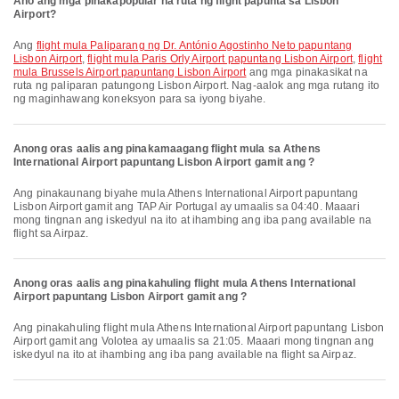
Ano ang mga pinakapopular na ruta ng flight papunta sa Lisbon
Airport?
Ang
flight mula Paliparang ng Dr. António Agostinho Neto papuntang
Lisbon Airport
,
flight mula Paris Orly Airport papuntang Lisbon Airport
,
flight
mula Brussels Airport papuntang Lisbon Airport
ang mga pinakasikat na
ruta ng paliparan patungong Lisbon Airport. Nag-aalok ang mga rutang ito
ng maginhawang koneksyon para sa iyong biyahe.
Anong oras aalis ang pinakamaagang flight mula sa Athens
International Airport papuntang Lisbon Airport gamit ang ?
Ang pinakaunang biyahe mula Athens International Airport papuntang
Lisbon Airport gamit ang TAP Air Portugal ay umaalis sa 04:40. Maaari
mong tingnan ang iskedyul na ito at ihambing ang iba pang available na
flight sa Airpaz.
Anong oras aalis ang pinakahuling flight mula Athens International
Airport papuntang Lisbon Airport gamit ang ?
Ang pinakahuling flight mula Athens International Airport papuntang Lisbon
Airport gamit ang Volotea ay umaalis sa 21:05. Maaari mong tingnan ang
iskedyul na ito at ihambing ang iba pang available na flight sa Airpaz.