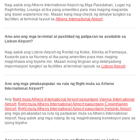
Nag-aalok ang Athens International Airport ng Mga Paradahan, Lugar ng
Paghihintay, Lounge at iba pang amenities para mas maging maganda
ang travel experience mo. Maaari kang mag-check ng detalye tungkol sa
facilities at terminal layout sa
Athens International Airport
.
Anu-ano ang mga terminal at pasilidad ng paliparan na available sa
Lisbon Airport?
Nag-aalok ang Lisbon Airport ng Rental ng Kotse, Klinika at Parmasya,
Kuwarto para sa Nursery at iba pang amenities para mas maging
maginhawa ang biyahe mo. Maaari mong tingnan ang detalyadong
impormasyon tungkol sa facilities at terminal layouts sa
Lisbon Airport
.
Ano ang mga pinakapopular na ruta ng flight mula sa Athens
International Airport?
Ang
flight mula Athens International Airport papuntang Vienna International
Airport
,
flight mula Athens International Airport papuntang Copenhagen
Airport
,
flight mula Athens International Airport papuntang Helsinki Airport
ang mga pinakasikat na ruta ng paliparan mula sa Athens International
Airport. Nag-aalok ang mga rutang ito ng maginhawang koneksyon para sa
iyong biyahe.