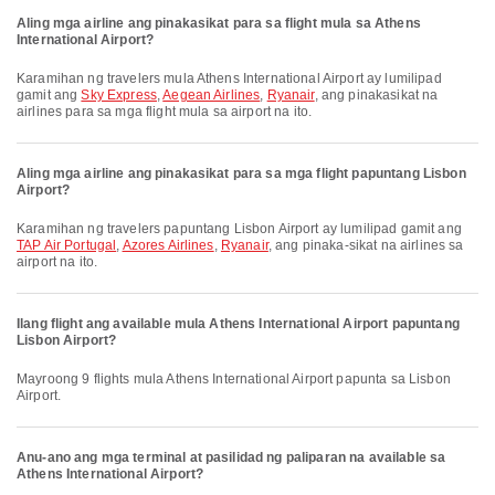
Aling mga airline ang pinakasikat para sa flight mula sa Athens
International Airport?
Karamihan ng travelers mula Athens International Airport ay lumilipad
gamit ang
Sky Express
,
Aegean Airlines
,
Ryanair
, ang pinakasikat na
airlines para sa mga flight mula sa airport na ito.
Aling mga airline ang pinakasikat para sa mga flight papuntang Lisbon
Airport?
Karamihan ng travelers papuntang Lisbon Airport ay lumilipad gamit ang
TAP Air Portugal
,
Azores Airlines
,
Ryanair
, ang pinaka-sikat na airlines sa
airport na ito.
Ilang flight ang available mula Athens International Airport papuntang
Lisbon Airport?
Mayroong 9 flights mula Athens International Airport papunta sa Lisbon
Airport.
Anu-ano ang mga terminal at pasilidad ng paliparan na available sa
Athens International Airport?