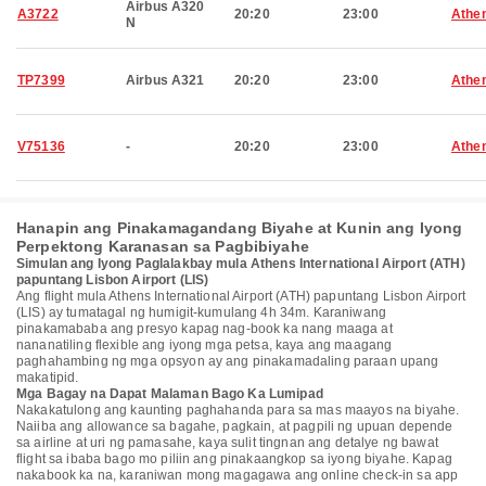
Airbus A320
A3722
20:20
23:00
Athe
N
TP7399
Airbus A321
20:20
23:00
Athe
V75136
-
20:20
23:00
Athe
Hanapin ang Pinakamagandang Biyahe at Kunin ang Iyong
Perpektong Karanasan sa Pagbibiyahe
Simulan ang Iyong Paglalakbay mula Athens International Airport (ATH)
papuntang Lisbon Airport (LIS)
Ang flight mula Athens International Airport (ATH) papuntang Lisbon Airport
(LIS) ay tumatagal ng humigit-kumulang 4h 34m. Karaniwang
pinakamababa ang presyo kapag nag-book ka nang maaga at
nananatiling flexible ang iyong mga petsa, kaya ang maagang
paghahambing ng mga opsyon ay ang pinakamadaling paraan upang
makatipid.
Mga Bagay na Dapat Malaman Bago Ka Lumipad
Nakakatulong ang kaunting paghahanda para sa mas maayos na biyahe.
Naiiba ang allowance sa bagahe, pagkain, at pagpili ng upuan depende
sa airline at uri ng pamasahe, kaya sulit tingnan ang detalye ng bawat
flight sa ibaba bago mo piliin ang pinakaangkop sa iyong biyahe. Kapag
nakabook ka na, karaniwan mong magagawa ang online check-in sa app