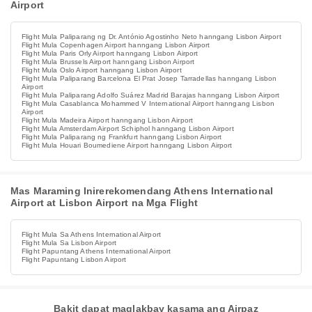
Airport
Flight Mula Paliparang ng Dr. António Agostinho Neto hanngang Lisbon Airport
Flight Mula Copenhagen Airport hanngang Lisbon Airport
Flight Mula Paris Orly Airport hanngang Lisbon Airport
Flight Mula Brussels Airport hanngang Lisbon Airport
Flight Mula Oslo Airport hanngang Lisbon Airport
Flight Mula Paliparang Barcelona El Prat Josep Tarradellas hanngang Lisbon
Airport
Flight Mula Paliparang Adolfo Suárez Madrid Barajas hanngang Lisbon Airport
Flight Mula Casablanca Mohammed V International Airport hanngang Lisbon
Airport
Flight Mula Madeira Airport hanngang Lisbon Airport
Flight Mula Amsterdam Airport Schiphol hanngang Lisbon Airport
Flight Mula Paliparang ng Frankfurt hanngang Lisbon Airport
Flight Mula Houari Boumediene Airport hanngang Lisbon Airport
Mas Maraming Inirerekomendang Athens International
Airport at Lisbon Airport na Mga Flight
Flight Mula Sa Athens International Airport
Flight Mula Sa Lisbon Airport
Flight Papuntang Athens International Airport
Flight Papuntang Lisbon Airport
Bakit dapat maglakbay kasama ang Airpaz