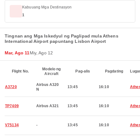
Kabuuang Mga Destinasyon
1
Tingnan ang Mga Iskedyul ng Paglipad mula Athens
International Airport papuntang Lisbon Airport
Mar, Ago 11
Miy, Ago 12
Modelo ng
Flight No.
Pag-alis
Pagdating
Luga
Aircraft
Airbus A320
A3720
13:45
16:10
Athe
N
TP7409
Airbus A321
13:45
16:10
Athe
V75134
-
13:45
16:10
Athe