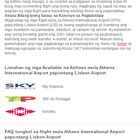
ng airline nang maaga, o sa counter sa paliparan sa mismong araw. At
kung may connecting flight ang iyong ruta, magbigay ng sapat na oras sa
pagitan ng mga flight para manatiling walang stress ang paglalakbay.
Airpaz Bilang Iyong Sanay na Kasosyo sa Paglalakbay
Maghanap ng mga flight mula sa Athens International Airport (ATH)
papuntang Lisbon Airport (LIS) sa iisang paghahanap at ihambing ang
mga available na pamasahe, iskedyul, at opsyon ng airline. Kumpletuhin
ang iyong booking gamit ang 100+ lokal na paraan ng pagbabayad,
kabilang ang bank transfer, e-wallet, at virtual account. Maaari mong
pamahalaan ang mga pagbabago sa pamamagitan ng menu ng
/order
at
makipag-ugnayan sa suporta ng Airpaz 24/7 kailanman kailangan mo ng
tulong.
Listahan ng mga Available na Airlines mula Athens
International Airport papuntang Lisbon Airport
Sky Express
TAP Air Portugal
Volotea
FAQ tungkol sa flight mula Athens International Airport
papuntang Lisbon Airport