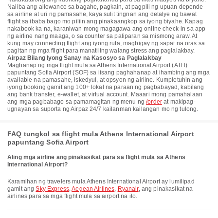
Naiiba ang allowance sa bagahe, pagkain, at pagpili ng upuan depende
sa airline at uri ng pamasahe, kaya sulit tingnan ang detalye ng bawat
flight sa ibaba bago mo piliin ang pinakaangkop sa iyong biyahe. Kapag
nakabook ka na, karaniwan mong magagawa ang online check-in sa app
ng airline nang maaga, o sa counter sa paliparan sa mismong araw. At
kung may connecting flight ang iyong ruta, magbigay ng sapat na oras sa
pagitan ng mga flight para manatiling walang stress ang paglalakbay.
Airpaz Bilang Iyong Sanay na Kasosyo sa Paglalakbay
Maghanap ng mga flight mula sa Athens International Airport (ATH)
papuntang Sofia Airport (SOF) sa iisang paghahanap at ihambing ang mga
available na pamasahe, iskedyul, at opsyon ng airline. Kumpletuhin ang
iyong booking gamit ang 100+ lokal na paraan ng pagbabayad, kabilang
ang bank transfer, e-wallet, at virtual account. Maaari mong pamahalaan
ang mga pagbabago sa pamamagitan ng menu ng
/order
at makipag-
ugnayan sa suporta ng Airpaz 24/7 kailanman kailangan mo ng tulong.
FAQ tungkol sa flight mula Athens International Airport
papuntang Sofia Airport
Aling mga airline ang pinakasikat para sa flight mula sa Athens
International Airport?
Karamihan ng travelers mula Athens International Airport ay lumilipad
gamit ang
Sky Express
,
Aegean Airlines
,
Ryanair
, ang pinakasikat na
airlines para sa mga flight mula sa airport na ito.