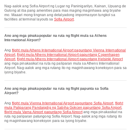
Nag-aalok ang Sofia Airport ng Lugar ng Paninigarilyo, Kainan, Upuang de
Gulong at iba pang amenities para mas maging maginhawa ang biyahe
mo. Maaari mong tingnan ang detalyadong impormasyon tungkol sa
facilities at terminal layouts sa
Sofia Airport
.
Ano ang mga pinakapopular na ruta ng flight mula sa Athens
International Airport?
Ang
flight mula Athens International Airport papuntang Vienna International
Airport
,
flight mula Athens International Airport papuntang Copenhagen
Airport
,
flight mula Athens International Airport papuntang Helsinki Airport
ang mga pinakasikat na ruta ng paliparan mula sa Athens International
Airport. Nag-aalok ang mga rutang ito ng maginhawang koneksyon para sa
iyong biyahe.
Ano ang mga pinakapopular na ruta ng flight papunta sa Sofia
Airport?
Ang
flight mula Vienna International Airport papuntang Sofia Airport
,
flight
mula Paliparang Pandaigdig ng Sabiha Gokcen papuntang Sofia Airport
,
flight mula Varna Airport papuntang Sofia Airport
ang mga pinakasikat na
ruta ng paliparan patungong Sofia Airport. Nag-aalok ang mga rutang ito
ng maginhawang koneksyon para sa iyong biyahe.