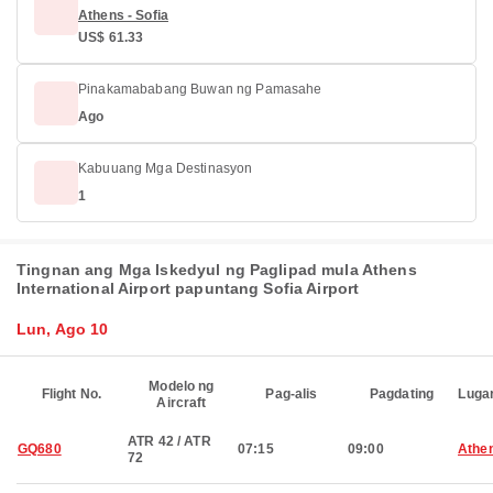
Athens - Sofia
US$ 61.33
Pinakamababang Buwan ng Pamasahe
Ago
Kabuuang Mga Destinasyon
1
Tingnan ang Mga Iskedyul ng Paglipad mula Athens
International Airport papuntang Sofia Airport
Lun, Ago 10
Modelo ng
Flight No.
Pag-alis
Pagdating
Luga
Aircraft
ATR 42 / ATR
GQ680
07:15
09:00
Athe
72