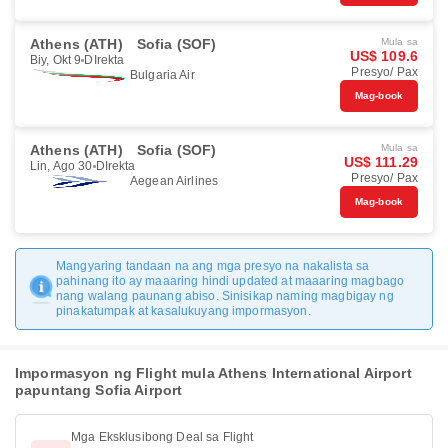
Athens (ATH)
Sofia (SOF)
Mula sa
US$ 109.6
Biy, Okt 9
DIrekta
Presyo/ Pax
Bulgaria Air
Mag-book
Athens (ATH)
Sofia (SOF)
Mula sa
US$ 111.29
Lin, Ago 30
DIrekta
Presyo/ Pax
Aegean Airlines
Mag-book
Mangyaring tandaan na ang mga presyo na nakalista sa
pahinang ito ay maaaring hindi updated at maaaring magbago
nang walang paunang abiso. Sinisikap naming magbigay ng
pinakatumpak at kasalukuyang impormasyon.
Impormasyon ng Flight mula Athens International Airport
papuntang Sofia Airport
Mga Eksklusibong Deal sa Flight