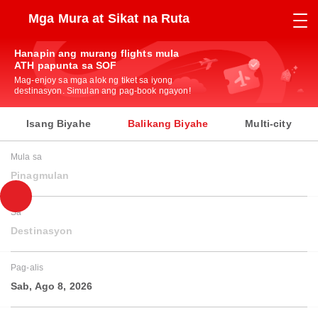
Mga Mura at Sikat na Ruta
Hanapin ang murang flights mula
ATH papunta sa SOF
Mag-enjoy sa mga alok ng tiket sa iyong
destinasyon. Simulan ang pag-book ngayon!
Isang Biyahe
Balikang Biyahe
Multi-city
Mula sa
Pinagmulan
Sa
Destinasyon
Pag-alis
Sab, Ago 8, 2026