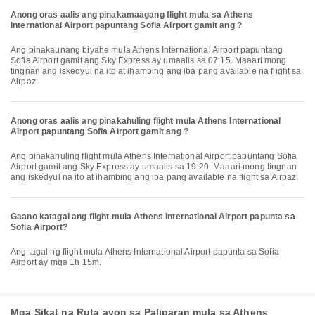
Anong oras aalis ang pinakamaagang flight mula sa Athens
International Airport papuntang Sofia Airport gamit ang ?
Ang pinakaunang biyahe mula Athens International Airport papuntang
Sofia Airport gamit ang Sky Express ay umaalis sa 07:15. Maaari mong
tingnan ang iskedyul na ito at ihambing ang iba pang available na flight sa
Airpaz.
Anong oras aalis ang pinakahuling flight mula Athens International
Airport papuntang Sofia Airport gamit ang ?
Ang pinakahuling flight mula Athens International Airport papuntang Sofia
Airport gamit ang Sky Express ay umaalis sa 19:20. Maaari mong tingnan
ang iskedyul na ito at ihambing ang iba pang available na flight sa Airpaz.
Gaano katagal ang flight mula Athens International Airport papunta sa
Sofia Airport?
Ang tagal ng flight mula Athens International Airport papunta sa Sofia
Airport ay mga 1h 15m.
Mga Sikat na Ruta ayon sa Paliparan mula sa Athens