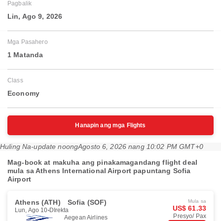
Pagbalik
Lin, Ago 9, 2026
Mga Pasahero
1 Matanda
Class
Economy
Hanapin ang mga Flights
Huling Na-update noong
Agosto 6, 2026 nang 10:02 PM GMT+0
Mag-book at makuha ang pinakamagandang flight deal
mula sa Athens International Airport papuntang Sofia
Airport
Athens (ATH)
Sofia (SOF)
Mula sa
US$ 61.33
Lun, Ago 10
DIrekta
Presyo/ Pax
Aegean Airlines