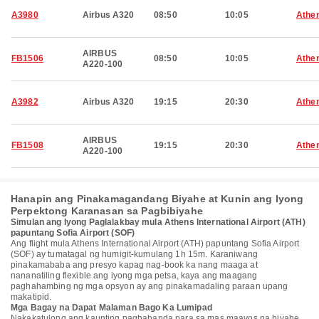
A3980
Airbus A320
08:50
10:05
Athe
AIRBUS
FB1506
08:50
10:05
Athe
A220-100
A3982
Airbus A320
19:15
20:30
Athe
AIRBUS
FB1508
19:15
20:30
Athe
A220-100
Hanapin ang Pinakamagandang Biyahe at Kunin ang Iyong
Perpektong Karanasan sa Pagbibiyahe
Simulan ang Iyong Paglalakbay mula Athens International Airport (ATH)
papuntang Sofia Airport (SOF)
Ang flight mula Athens International Airport (ATH) papuntang Sofia Airport
(SOF) ay tumatagal ng humigit-kumulang 1h 15m. Karaniwang
pinakamababa ang presyo kapag nag-book ka nang maaga at
nananatiling flexible ang iyong mga petsa, kaya ang maagang
paghahambing ng mga opsyon ay ang pinakamadaling paraan upang
makatipid.
Mga Bagay na Dapat Malaman Bago Ka Lumipad
Nakakatulong ang kaunting paghahanda para sa mas maayos na biyahe.