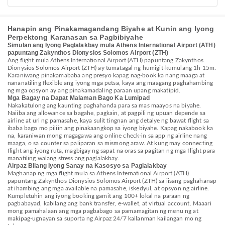
Hanapin ang Pinakamagandang Biyahe at Kunin ang Iyong
Perpektong Karanasan sa Pagbibiyahe
Simulan ang Iyong Paglalakbay mula Athens International Airport (ATH)
papuntang Zakynthos Dionysios Solomos Airport (ZTH)
Ang flight mula Athens International Airport (ATH) papuntang Zakynthos
Dionysios Solomos Airport (ZTH) ay tumatagal ng humigit-kumulang 1h 15m.
Karaniwang pinakamababa ang presyo kapag nag-book ka nang maaga at
nananatiling flexible ang iyong mga petsa, kaya ang maagang paghahambing
ng mga opsyon ay ang pinakamadaling paraan upang makatipid.
Mga Bagay na Dapat Malaman Bago Ka Lumipad
Nakakatulong ang kaunting paghahanda para sa mas maayos na biyahe.
Naiiba ang allowance sa bagahe, pagkain, at pagpili ng upuan depende sa
airline at uri ng pamasahe, kaya sulit tingnan ang detalye ng bawat flight sa
ibaba bago mo piliin ang pinakaangkop sa iyong biyahe. Kapag nakabook ka
na, karaniwan mong magagawa ang online check-in sa app ng airline nang
maaga, o sa counter sa paliparan sa mismong araw. At kung may connecting
flight ang iyong ruta, magbigay ng sapat na oras sa pagitan ng mga flight para
manatiling walang stress ang paglalakbay.
Airpaz Bilang Iyong Sanay na Kasosyo sa Paglalakbay
Maghanap ng mga flight mula sa Athens International Airport (ATH)
papuntang Zakynthos Dionysios Solomos Airport (ZTH) sa iisang paghahanap
at ihambing ang mga available na pamasahe, iskedyul, at opsyon ng airline.
Kumpletuhin ang iyong booking gamit ang 100+ lokal na paraan ng
pagbabayad, kabilang ang bank transfer, e-wallet, at virtual account. Maaari
mong pamahalaan ang mga pagbabago sa pamamagitan ng menu ng at
makipag-ugnayan sa suporta ng Airpaz 24/7 kailanman kailangan mo ng