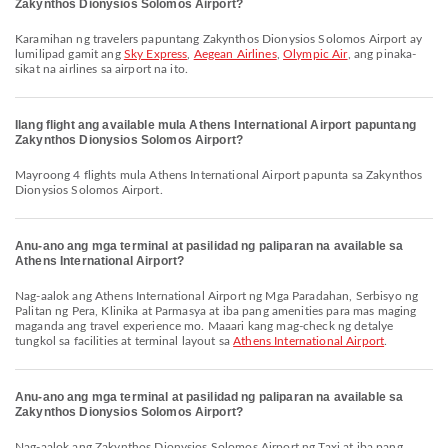
Zakynthos Dionysios Solomos Airport?
Karamihan ng travelers papuntang Zakynthos Dionysios Solomos Airport ay
lumilipad gamit ang
Sky Express
,
Aegean Airlines
,
Olympic Air
, ang pinaka-
sikat na airlines sa airport na ito.
Ilang flight ang available mula Athens International Airport papuntang
Zakynthos Dionysios Solomos Airport?
Mayroong 4 flights mula Athens International Airport papunta sa Zakynthos
Dionysios Solomos Airport.
Anu-ano ang mga terminal at pasilidad ng paliparan na available sa
Athens International Airport?
Nag-aalok ang Athens International Airport ng Mga Paradahan, Serbisyo ng
Palitan ng Pera, Klinika at Parmasya at iba pang amenities para mas maging
maganda ang travel experience mo. Maaari kang mag-check ng detalye
tungkol sa facilities at terminal layout sa
Athens International Airport
.
Anu-ano ang mga terminal at pasilidad ng paliparan na available sa
Zakynthos Dionysios Solomos Airport?
Nag-aalok ang Zakynthos Dionysios Solomos Airport ng Taxi at iba pang