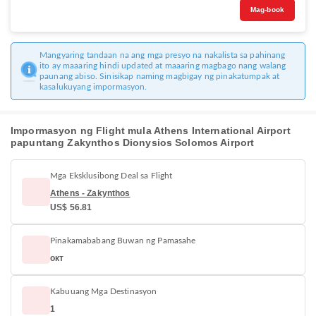
Mag-book
Mangyaring tandaan na ang mga presyo na nakalista sa pahinang
ito ay maaaring hindi updated at maaaring magbago nang walang
paunang abiso. Sinisikap naming magbigay ng pinakatumpak at
kasalukuyang impormasyon.
Impormasyon ng Flight mula Athens International Airport
papuntang Zakynthos Dionysios Solomos Airport
Mga Eksklusibong Deal sa Flight
Athens - Zakynthos
US$ 56.81
Pinakamababang Buwan ng Pamasahe
окт
Kabuuang Mga Destinasyon
1