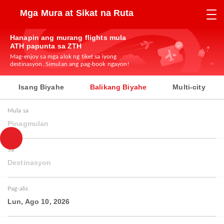
Mga Mura at Sikat na Ruta
Hanapin ang murang flights mula
ATH papunta sa ZTH
Mag-enjoy sa mga alok ng tiket sa iyong
destinasyon. Simulan ang pag-book ngayon!
Isang Biyahe
Balikang Biyahe
Multi-city
Mula sa
Pinagmulan
Sa
Destinasyon
Pag-alis
Lun, Ago 10, 2026