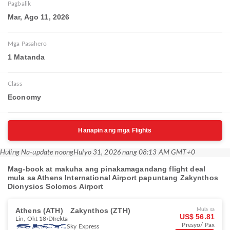
Pagbalik
Mar, Ago 11, 2026
Mga Pasahero
1 Matanda
Class
Economy
Hanapin ang mga Flights
Huling Na-update noong
Hulyo 31, 2026 nang 08:13 AM GMT+0
Mag-book at makuha ang pinakamagandang flight deal
mula sa Athens International Airport papuntang Zakynthos
Dionysios Solomos Airport
Athens (ATH)
Zakynthos (ZTH)
Mula sa
US$ 56.81
Lin, Okt 18
DIrekta
Presyo/ Pax
Sky Express