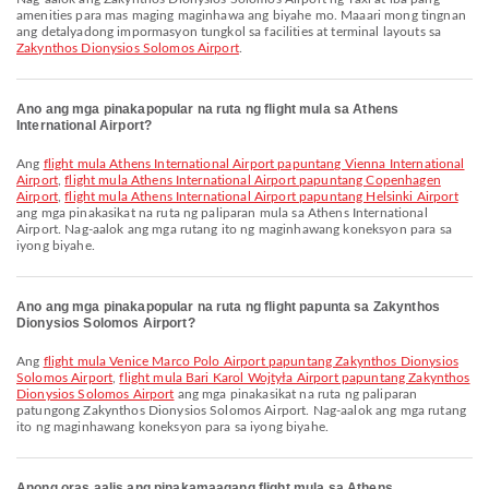
amenities para mas maging maginhawa ang biyahe mo. Maaari mong tingnan
ang detalyadong impormasyon tungkol sa facilities at terminal layouts sa
Zakynthos Dionysios Solomos Airport
.
Ano ang mga pinakapopular na ruta ng flight mula sa Athens
International Airport?
Ang
flight mula Athens International Airport papuntang Vienna International
Airport
,
flight mula Athens International Airport papuntang Copenhagen
Airport
,
flight mula Athens International Airport papuntang Helsinki Airport
ang mga pinakasikat na ruta ng paliparan mula sa Athens International
Airport. Nag-aalok ang mga rutang ito ng maginhawang koneksyon para sa
iyong biyahe.
Ano ang mga pinakapopular na ruta ng flight papunta sa Zakynthos
Dionysios Solomos Airport?
Ang
flight mula Venice Marco Polo Airport papuntang Zakynthos Dionysios
Solomos Airport
,
flight mula Bari Karol Wojtyła Airport papuntang Zakynthos
Dionysios Solomos Airport
ang mga pinakasikat na ruta ng paliparan
patungong Zakynthos Dionysios Solomos Airport. Nag-aalok ang mga rutang
ito ng maginhawang koneksyon para sa iyong biyahe.
Anong oras aalis ang pinakamaagang flight mula sa Athens