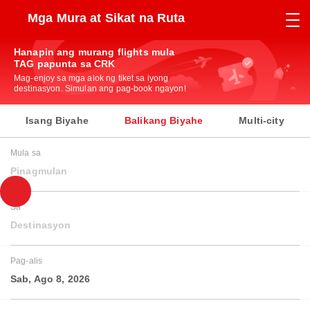
Mga Mura at Sikat na Ruta
Hanapin ang murang flights mula
TAG papunta sa CRK
Mag-enjoy sa mga alok ng tiket sa iyong
destinasyon. Simulan ang pag-book ngayon!
Isang Biyahe
Balikang Biyahe
Multi-city
Mula sa
Pinagmulan
Sa
Destinasyon
Pag-alis
Sab, Ago 8, 2026