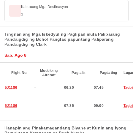
Kabuuang Mga Destinasyon
1
Tingnan ang Mga Iskedyul ng Paglipad mula Paliparang
Pandaigdig ng Bohol Panglao papuntang Paliparang
Pandaigdig ng Clark
Sab, Ago 8
Modelo ng
Flight No.
Pag-alis
Pagdating
Luga
Aircraft
5J1186
-
06:20
07:45
Tagbi
5J1186
-
07:35
09:00
Tagbi
Hanapin ang Pinakamagandang Biyahe at Kunin ang Iyong