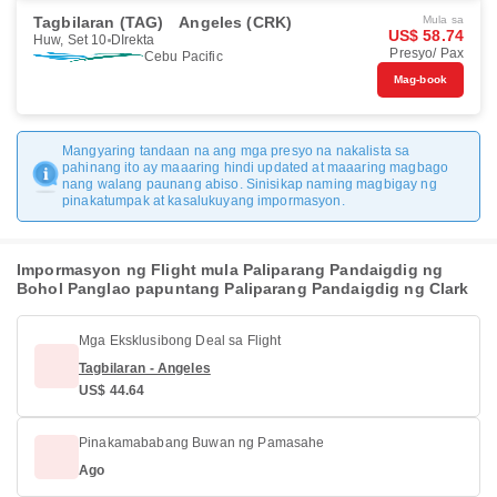
Tagbilaran (TAG)
Angeles (CRK)
Mula sa
US$ 58.74
Huw, Set 10
DIrekta
Presyo/ Pax
Cebu Pacific
Mag-book
Mangyaring tandaan na ang mga presyo na nakalista sa
pahinang ito ay maaaring hindi updated at maaaring magbago
nang walang paunang abiso. Sinisikap naming magbigay ng
pinakatumpak at kasalukuyang impormasyon.
Impormasyon ng Flight mula Paliparang Pandaigdig ng
Bohol Panglao papuntang Paliparang Pandaigdig ng Clark
Mga Eksklusibong Deal sa Flight
Tagbilaran - Angeles
US$ 44.64
Pinakamababang Buwan ng Pamasahe
Ago