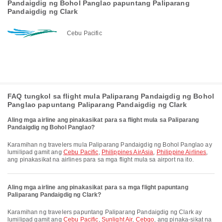
Pandaigdig ng Bohol Panglao papuntang Paliparang
Pandaigdig ng Clark
Cebu Pacific
FAQ tungkol sa flight mula Paliparang Pandaigdig ng Bohol
Panglao papuntang Paliparang Pandaigdig ng Clark
Aling mga airline ang pinakasikat para sa flight mula sa Paliparang
Pandaigdig ng Bohol Panglao?
Karamihan ng travelers mula Paliparang Pandaigdig ng Bohol Panglao ay
lumilipad gamit ang
Cebu Pacific
,
Philippines AirAsia
,
Philippine Airlines
,
ang pinakasikat na airlines para sa mga flight mula sa airport na ito.
Aling mga airline ang pinakasikat para sa mga flight papuntang
Paliparang Pandaigdig ng Clark?
Karamihan ng travelers papuntang Paliparang Pandaigdig ng Clark ay
lumilipad gamit ang
Cebu Pacific
,
Sunlight Air
,
Cebgo
, ang pinaka-sikat na