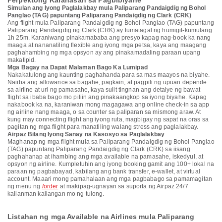
Perpektong Karanasan sa Pagbibiyahe
Simulan ang Iyong Paglalakbay mula Paliparang Pandaigdig ng Bohol
Panglao (TAG) papuntang Paliparang Pandaigdig ng Clark (CRK)
Ang flight mula Paliparang Pandaigdig ng Bohol Panglao (TAG) papuntang
Paliparang Pandaigdig ng Clark (CRK) ay tumatagal ng humigit-kumulang
1h 25m. Karaniwang pinakamababa ang presyo kapag nag-book ka nang
maaga at nananatiling flexible ang iyong mga petsa, kaya ang maagang
paghahambing ng mga opsyon ay ang pinakamadaling paraan upang
makatipid.
Mga Bagay na Dapat Malaman Bago Ka Lumipad
Nakakatulong ang kaunting paghahanda para sa mas maayos na biyahe.
Naiiba ang allowance sa bagahe, pagkain, at pagpili ng upuan depende
sa airline at uri ng pamasahe, kaya sulit tingnan ang detalye ng bawat
flight sa ibaba bago mo piliin ang pinakaangkop sa iyong biyahe. Kapag
nakabook ka na, karaniwan mong magagawa ang online check-in sa app
ng airline nang maaga, o sa counter sa paliparan sa mismong araw. At
kung may connecting flight ang iyong ruta, magbigay ng sapat na oras sa
pagitan ng mga flight para manatiling walang stress ang paglalakbay.
Airpaz Bilang Iyong Sanay na Kasosyo sa Paglalakbay
Maghanap ng mga flight mula sa Paliparang Pandaigdig ng Bohol Panglao
(TAG) papuntang Paliparang Pandaigdig ng Clark (CRK) sa iisang
paghahanap at ihambing ang mga available na pamasahe, iskedyul, at
opsyon ng airline. Kumpletuhin ang iyong booking gamit ang 100+ lokal na
paraan ng pagbabayad, kabilang ang bank transfer, e-wallet, at virtual
account. Maaari mong pamahalaan ang mga pagbabago sa pamamagitan
ng menu ng
/order
at makipag-ugnayan sa suporta ng Airpaz 24/7
kailanman kailangan mo ng tulong.
Listahan ng mga Available na Airlines mula Paliparang