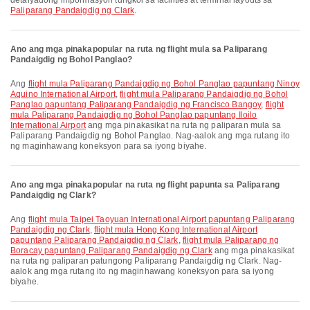
detalyadong impormasyon tungkol sa facilities at terminal layouts sa
Paliparang Pandaigdig ng Clark
.
Ano ang mga pinakapopular na ruta ng flight mula sa Paliparang
Pandaigdig ng Bohol Panglao?
Ang
flight mula Paliparang Pandaigdig ng Bohol Panglao papuntang Ninoy
Aquino International Airport
,
flight mula Paliparang Pandaigdig ng Bohol
Panglao papuntang Paliparang Pandaigdig ng Francisco Bangoy
,
flight
mula Paliparang Pandaigdig ng Bohol Panglao papuntang Iloilo
International Airport
ang mga pinakasikat na ruta ng paliparan mula sa
Paliparang Pandaigdig ng Bohol Panglao. Nag-aalok ang mga rutang ito
ng maginhawang koneksyon para sa iyong biyahe.
Ano ang mga pinakapopular na ruta ng flight papunta sa Paliparang
Pandaigdig ng Clark?
Ang
flight mula Taipei Taoyuan International Airport papuntang Paliparang
Pandaigdig ng Clark
,
flight mula Hong Kong International Airport
papuntang Paliparang Pandaigdig ng Clark
,
flight mula Paliparang ng
Boracay papuntang Paliparang Pandaigdig ng Clark
ang mga pinakasikat
na ruta ng paliparan patungong Paliparang Pandaigdig ng Clark. Nag-
aalok ang mga rutang ito ng maginhawang koneksyon para sa iyong
biyahe.