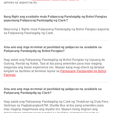
airlines sa airport na ito.
Ilang flight ang available mula Paliparang Pandaigdig ng Bohol Panglao
papuntang Paliparang Pandaigdig ng Clark?
Mayroong 1 flights mula Paliparang Pandaigdig ng Bohol Panglao papunta
sa Paliparang Pandaigdig ng Clark.
Anu-ano ang mga terminal at pasilidad ng paliparan na available sa
Paliparang Pandaigdig ng Bohol Panglao?
Nag-aalok ang Paliparang Pandaigdig ng Bohol Panglao ng Upuang de
Gulong, Rental ng Kotse, Taxi at iba pang amenities para mas maging
maganda ang travel experience mo. Maaari kang mag-check ng detalye
tungkol sa facilities at terminal layout sa
Paliparang Pandaigdig ng Bohol
Panglao
.
Anu-ano ang mga terminal at pasilidad ng paliparan na available sa
Paliparang Pandaigdig ng Clark?
Nag-aalok ang Paliparang Pandaigdig ng Clark ng Tindahan ng Duty Free,
Serbisyo sa Pagbabangko/ATM, Shuttle Bus at iba pang amenities para
mas maging maginhawa ang biyahe mo. Maaari mong tingnan ang