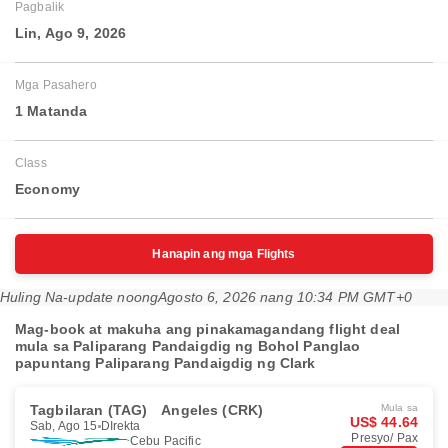
Pagbalik
Lin, Ago 9, 2026
Mga Pasahero
1 Matanda
Class
Economy
Hanapin ang mga Flights
Huling Na-update noong
Agosto 6, 2026 nang 10:34 PM GMT+0
Mag-book at makuha ang pinakamagandang flight deal
mula sa Paliparang Pandaigdig ng Bohol Panglao
papuntang Paliparang Pandaigdig ng Clark
Tagbilaran (TAG)
Angeles (CRK)
Mula sa
US$ 44.64
Sab, Ago 15
DIrekta
Presyo/ Pax
Cebu Pacific