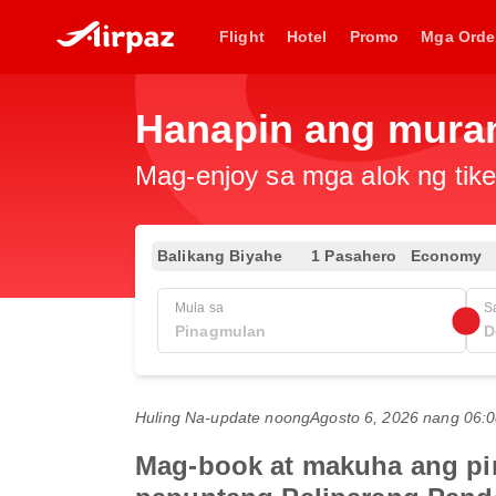
Flight
Hotel
Promo
Mga Orde
Hanapin ang muran
Mag-enjoy sa mga alok ng tike
Balikang Biyahe
1 Pasahero
Economy
Mula sa
S
Huling Na-update noong
Agosto 6, 2026 nang 06
Mag-book at makuha ang pi