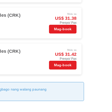
Mula sa
les (CRK)
US$ 31.38
Presyo/ Pax
Mag-book
Mula sa
les (CRK)
US$ 31.42
Presyo/ Pax
Mag-book
magbago nang walang paunang