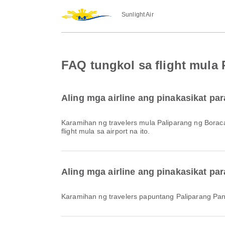
Sunlight Air
FAQ tungkol sa flight mula
Aling mga airline ang pinakasikat pa
Karamihan ng travelers mula Paliparang ng Borac
flight mula sa airport na ito.
Aling mga airline ang pinakasikat pa
Karamihan ng travelers papuntang Paliparang Pan