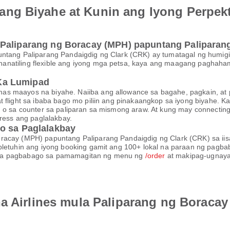
ng Biyahe at Kunin ang Iyong Perpek
 Paliparang ng Boracay (MPH) papuntang Paliparan
puntang Paliparang Pandaigdig ng Clark (CRK) ay tumatagal ng hum
anatiling flexible ang iyong mga petsa, kaya ang maagang paghah
Ka Lumipad
s maayos na biyahe. Naiiba ang allowance sa bagahe, pagkain, at pa
at flight sa ibaba bago mo piliin ang pinakaangkop sa iyong biyah
, o sa counter sa paliparan sa mismong araw. At kung may connecting 
tress ang paglalakbay.
o sa Paglalakbay
oracay (MPH) papuntang Paliparang Pandaigdig ng Clark (CRK) sa ii
letuhin ang iyong booking gamit ang 100+ lokal na paraan ng pagbaba
mga pagbabago sa pamamagitan ng menu ng
/order
at makipag-ugnayan
na Airlines mula Paliparang ng Boraca