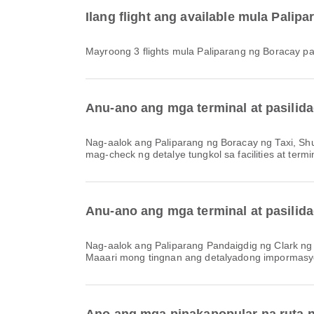
Ilang flight ang available mula Pali
Mayroong 3 flights mula Paliparang ng Boracay p
Anu-ano ang mga terminal at pasilida
Nag-aalok ang Paliparang ng Boracay ng Taxi, Shuttle Bus, Upuang de Gulong at iba pang amenities para mas maging maganda ang travel experience mo. Maaari kang
mag-check ng detalye tungkol sa facilities at termi
Anu-ano ang mga terminal at pasilida
Nag-aalok ang Paliparang Pandaigdig ng Clark ng Shuttle Bus, Lounge, Lugar ng Paninigarilyo at iba pang amenities para mas maging maginhawa ang biyahe mo.
Maaari mong tingnan ang detalyadong impormasyon 