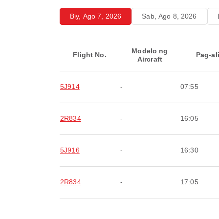
Biy, Ago 7, 2026
Sab, Ago 8, 2026
Modelo ng
Flight No.
Pag-al
Aircraft
5J914
-
07:55
2R834
-
16:05
5J916
-
16:30
2R834
-
17:05