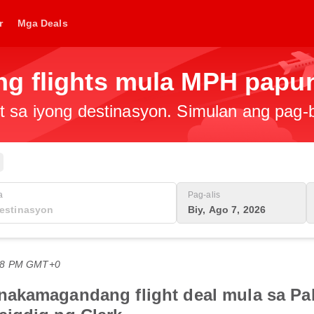
r
Mga Deals
g flights mula MPH papu
t sa iyong destinasyon. Simulan ang pag
a
Pag-alis
Biy, Ago 7, 2026
:08 PM GMT+0
nakamagandang flight deal mula sa Pa