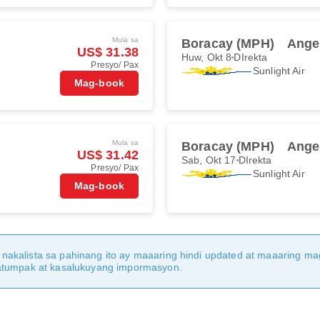
Mula sa
Boracay (MPH)
Ange
US$ 31.38
Huw, Okt 8
DIrekta
Presyo/ Pax
Sunlight Air
Mag-book
Mula sa
Boracay (MPH)
Ange
US$ 31.42
Sab, Okt 17
DIrekta
Presyo/ Pax
Sunlight Air
Mag-book
nakalista sa pahinang ito ay maaaring hindi updated at maaaring 
katumpak at kasalukuyang impormasyon.