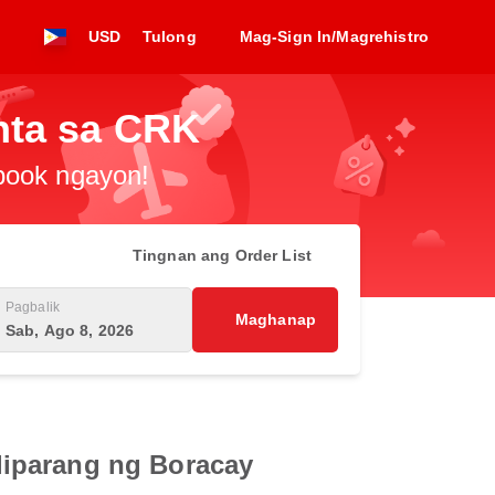
USD
Tulong
Mag-Sign In/Magrehistro
nta sa CRK
-book ngayon!
Tingnan ang Order List
Pagbalik
Maghanap
Sab, Ago 8, 2026
liparang ng Boracay