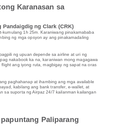
tong Karanasan sa
g Pandaigdig ng Clark (CRK)
igit-kumulang 1h 25m. Karaniwang pinakamababa
ambing ng mga opsyon ay ang pinakamadaling
gpili ng upuan depende sa airline at uri ng
e. Kapag nakabook ka na, karaniwan mong magagawa
flight ang iyong ruta, magbigay ng sapat na oras
sang paghahanap at ihambing ang mga available
yad, kabilang ang bank transfer, e-wallet, at
 sa suporta ng Airpaz 24/7 kailanman kailangan
y papuntang Paliparang