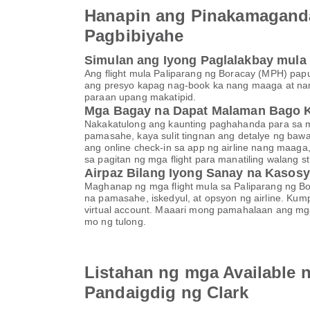
Hanapin ang Pinakamaganda
Pagbibiyahe
Simulan ang Iyong Paglalakbay mula
Ang flight mula Paliparang ng Boracay (MPH) pa
ang presyo kapag nag-book ka nang maaga at nan
paraan upang makatipid.
Mga Bagay na Dapat Malaman Bago 
Nakakatulong ang kaunting paghahanda para sa ma
pamasahe, kaya sulit tingnan ang detalye ng baw
ang online check-in sa app ng airline nang maaga
sa pagitan ng mga flight para manatiling walang s
Airpaz Bilang Iyong Sanay na Kasosy
Maghanap ng mga flight mula sa Paliparang ng B
na pamasahe, iskedyul, at opsyon ng airline. Kump
virtual account. Maaari mong pamahalaan ang 
mo ng tulong.
Listahan ng mga Available 
Pandaigdig ng Clark