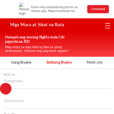
Kunin ang ekslusibong promo sa
i-Download
Airpaz app. Mag-Download na!
Mga Mura at Sikat na Ruta
Hanapin ang murang flights mula CAI
papunta sa JED
Mag-enjoy sa mga alok ng tiket sa iyong
destinasyon. Simulan ang pag-book ngayon!
Isang Biyahe
Balikang Biyahe
Multi-city
Mula sa
Pinagmulan
Sa
Destinasyon