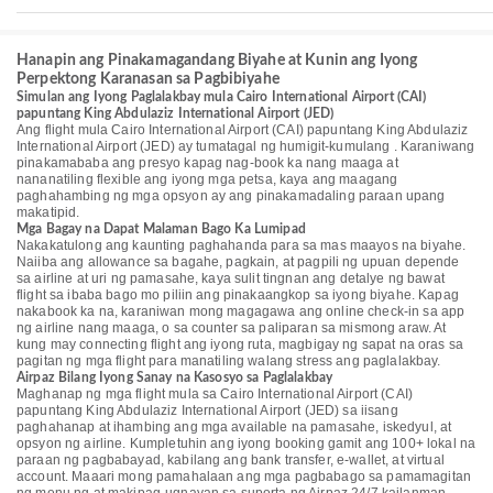
Hanapin ang Pinakamagandang Biyahe at Kunin ang Iyong
Perpektong Karanasan sa Pagbibiyahe
Simulan ang Iyong Paglalakbay mula Cairo International Airport (CAI)
papuntang King Abdulaziz International Airport (JED)
Ang flight mula Cairo International Airport (CAI) papuntang King Abdulaziz
International Airport (JED) ay tumatagal ng humigit-kumulang . Karaniwang
pinakamababa ang presyo kapag nag-book ka nang maaga at
nananatiling flexible ang iyong mga petsa, kaya ang maagang
paghahambing ng mga opsyon ay ang pinakamadaling paraan upang
makatipid.
Mga Bagay na Dapat Malaman Bago Ka Lumipad
Nakakatulong ang kaunting paghahanda para sa mas maayos na biyahe.
Naiiba ang allowance sa bagahe, pagkain, at pagpili ng upuan depende
sa airline at uri ng pamasahe, kaya sulit tingnan ang detalye ng bawat
flight sa ibaba bago mo piliin ang pinakaangkop sa iyong biyahe. Kapag
nakabook ka na, karaniwan mong magagawa ang online check-in sa app
ng airline nang maaga, o sa counter sa paliparan sa mismong araw. At
kung may connecting flight ang iyong ruta, magbigay ng sapat na oras sa
pagitan ng mga flight para manatiling walang stress ang paglalakbay.
Airpaz Bilang Iyong Sanay na Kasosyo sa Paglalakbay
Maghanap ng mga flight mula sa Cairo International Airport (CAI)
papuntang King Abdulaziz International Airport (JED) sa iisang
paghahanap at ihambing ang mga available na pamasahe, iskedyul, at
opsyon ng airline. Kumpletuhin ang iyong booking gamit ang 100+ lokal na
paraan ng pagbabayad, kabilang ang bank transfer, e-wallet, at virtual
account. Maaari mong pamahalaan ang mga pagbabago sa pamamagitan