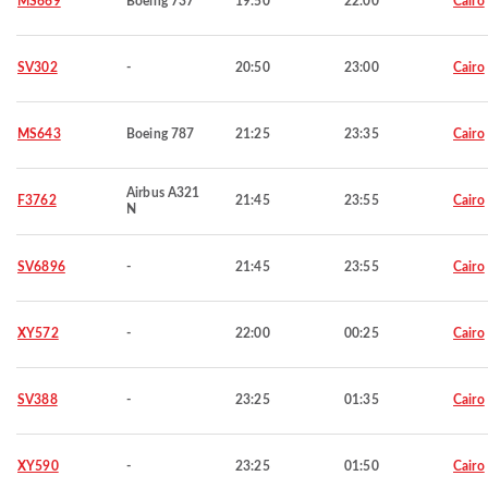
MS669
Boeing 737
19:50
22:00
Cairo
SV302
-
20:50
23:00
Cairo
MS643
Boeing 787
21:25
23:35
Cairo
Airbus A321
F3762
21:45
23:55
Cairo
N
SV6896
-
21:45
23:55
Cairo
XY572
-
22:00
00:25
Cairo
SV388
-
23:25
01:35
Cairo
XY590
-
23:25
01:50
Cairo