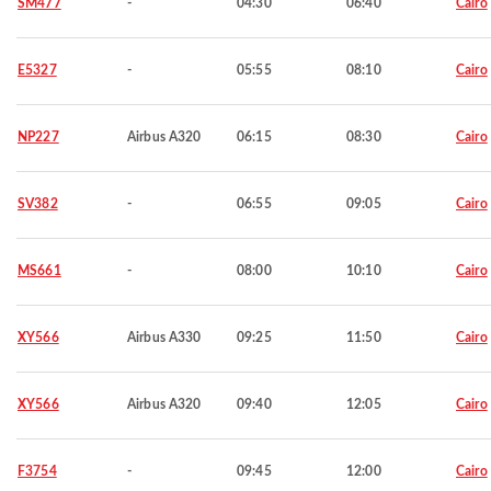
SM477
-
04:30
06:40
Cairo
E5327
-
05:55
08:10
Cairo
NP227
Airbus A320
06:15
08:30
Cairo
SV382
-
06:55
09:05
Cairo
MS661
-
08:00
10:10
Cairo
XY566
Airbus A330
09:25
11:50
Cairo
XY566
Airbus A320
09:40
12:05
Cairo
F3754
-
09:45
12:00
Cairo