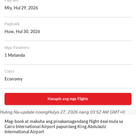
Pag-alis
Miy, Hul 29, 2026
Pagbalik
Huw, Hul 30, 2026
Mga Pasahero
1 Matanda
Class
Economy
Hanapin ang mga Flights
Huling Na-update noong
Hulyo 27, 2026 nang 03:52 AM GMT+0
Mag-book at makuha ang pinakamagandang flight deal mula sa
Cairo International Airport papuntang King Abdulaziz
International Airport