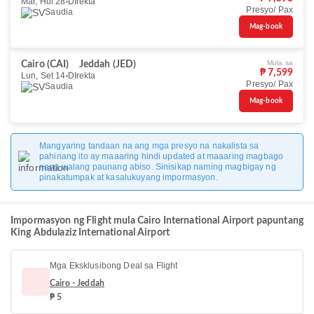
Mar, Hul 28
DIrekta
Presyo/ Pax
Saudia
Mag-book
Mula sa
Cairo (CAI)
Jeddah (JED)
₱ 7,599
Lun, Set 14
DIrekta
Presyo/ Pax
Saudia
Mag-book
Mangyaring tandaan na ang mga presyo na nakalista sa
pahinang ito ay maaaring hindi updated at maaaring magbago
nang walang paunang abiso. Sinisikap naming magbigay ng
pinakatumpak at kasalukuyang impormasyon.
Impormasyon ng Flight mula Cairo International Airport papuntang
King Abdulaziz International Airport
Mga Eksklusibong Deal sa Flight
Cairo - Jeddah
₱ 5