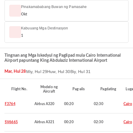
Pinakamababang Buwan ng Pamasahe
Okt
Kabuuang Mga Destinasyon
1
Tingnan ang Mga Iskedyul ng Paglipad mula Cairo International
Airport papuntang King Abdulaziz International Airport
Miy, Hul 29
Huw, Hul 30
Biy, Hul 31
Mar, Hul 28
Modelo ng
Flight No.
Pag-alis
Pagdating
Luga
Aircraft
F3764
Airbus A320
00:20
02:30
Cairo
SV6665
Airbus A321
00:20
02:30
Cairo