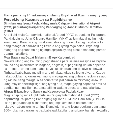
Hanapin ang Pinakamagandang Biyahe at Kunin ang Iyong
Perpektong Karanasan sa Pagbibiyahe
Simulan ang Iyong Paglalakbay mula Calgary International Airport
(YYC) papuntang Paliparang Pandaigdig ng John C Munro Hamilton
(YHM)
Ang flight mula Calgary International Airport (YYC) papuntang Paliparang
Pandaigdig ng John C Munro Hamilton (YHM) ay tumatagal ng humigit-
kumulang . Karaniwang pinakamababa ang presyo kapag nag-book ka
nang maaga at nananatiling flexible ang iyong mga petsa, kaya ang
maagang paghahambing ng mga opsyon ay ang pinakamadaling paraan
upang makatipid.
Mga Bagay na Dapat Malaman Bago Ka Lumipad
Nakakatulong ang kaunting paghahanda para sa mas maayos na biyahe.
Naiiba ang allowance sa bagahe, pagkain, at pagpili ng upuan depende
sa airline at uri ng pamasahe, kaya sulit tingnan ang detalye ng bawat
flight sa ibaba bago mo piliin ang pinakaangkop sa iyong biyahe. Kapag
nakabook ka na, karaniwan mong magagawa ang online check-in sa app
ng airline nang maaga, o sa counter sa paliparan sa mismong araw. At
kung may connecting flight ang iyong ruta, magbigay ng sapat na oras sa
pagitan ng mga flight para manatiling walang stress ang paglalakbay.
Airpaz Bilang Iyong Sanay na Kasosyo sa Paglalakbay
Maghanap ng mga flight mula sa Calgary International Airport (YYC)
papuntang Paliparang Pandaigdig ng John C Munro Hamilton (YHM) sa
iisang paghahanap at ihambing ang mga available na pamasahe,
iskedyul, at opsyon ng airline. Kumpletuhin ang iyong booking gamit ang
100+ lokal na paraan ng pagbabayad, kabilang ang bank transfer, e-wallet,