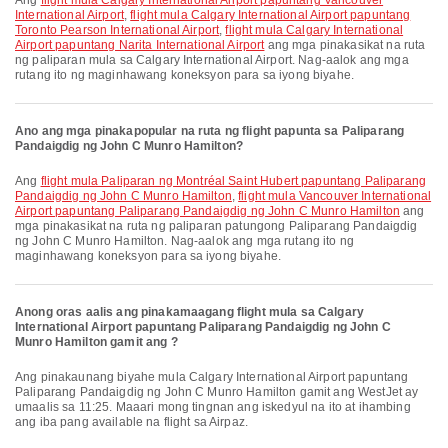
Ang
flight mula Calgary International Airport papuntang Vancouver
International Airport
,
flight mula Calgary International Airport papuntang
Toronto Pearson International Airport
,
flight mula Calgary International
Airport papuntang Narita International Airport
ang mga pinakasikat na ruta
ng paliparan mula sa Calgary International Airport. Nag-aalok ang mga
rutang ito ng maginhawang koneksyon para sa iyong biyahe.
Ano ang mga pinakapopular na ruta ng flight papunta sa Paliparang
Pandaigdig ng John C Munro Hamilton?
Ang
flight mula Paliparan ng Montréal Saint Hubert papuntang Paliparang
Pandaigdig ng John C Munro Hamilton
,
flight mula Vancouver International
Airport papuntang Paliparang Pandaigdig ng John C Munro Hamilton
ang
mga pinakasikat na ruta ng paliparan patungong Paliparang Pandaigdig
ng John C Munro Hamilton. Nag-aalok ang mga rutang ito ng
maginhawang koneksyon para sa iyong biyahe.
Anong oras aalis ang pinakamaagang flight mula sa Calgary
International Airport papuntang Paliparang Pandaigdig ng John C
Munro Hamilton gamit ang ?
Ang pinakaunang biyahe mula Calgary International Airport papuntang
Paliparang Pandaigdig ng John C Munro Hamilton gamit ang WestJet ay
umaalis sa 11:25. Maaari mong tingnan ang iskedyul na ito at ihambing
ang iba pang available na flight sa Airpaz.