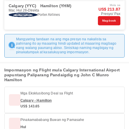
Calgary (YYC)
Hamilton (YHM)
Mula sa
US$ 213.87
Mar, Hul 28
DIrekta
Presyo/ Pax
Porter Airlines
Mag-book
Mangyaring tandaan na ang mga presyo na nakalista sa
pahinang ito ay maaaring hindi updated at maaaring magbago
nang walang paunang abiso. Sinisikap naming magbigay ng
pinakatumpak at kasalukuyang impormasyon.
Impormasyon ng Flight mula Calgary International Airport
papuntang Paliparang Pandaigdig ng John C Munro
Hamilton
Mga Eksklusibong Deal sa Flight
Calgary - Hamilton
US$ 143.65
Pinakamababang Buwan ng Pamasahe
Hul