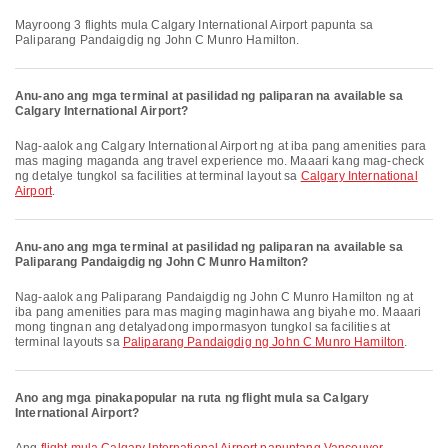
Mayroong 3 flights mula Calgary International Airport papunta sa
Paliparang Pandaigdig ng John C Munro Hamilton.
Anu-ano ang mga terminal at pasilidad ng paliparan na available sa
Calgary International Airport?
Nag-aalok ang Calgary International Airport ng at iba pang amenities para
mas maging maganda ang travel experience mo. Maaari kang mag-check
ng detalye tungkol sa facilities at terminal layout sa
Calgary International
Airport
.
Anu-ano ang mga terminal at pasilidad ng paliparan na available sa
Paliparang Pandaigdig ng John C Munro Hamilton?
Nag-aalok ang Paliparang Pandaigdig ng John C Munro Hamilton ng at
iba pang amenities para mas maging maginhawa ang biyahe mo. Maaari
mong tingnan ang detalyadong impormasyon tungkol sa facilities at
terminal layouts sa
Paliparang Pandaigdig ng John C Munro Hamilton
.
Ano ang mga pinakapopular na ruta ng flight mula sa Calgary
International Airport?