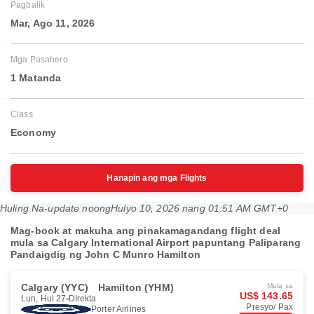
Pagbalik
Mar, Ago 11, 2026
Mga Pasahero
1 Matanda
Class
Economy
Hanapin ang mga Flights
Huling Na-update noong
Hulyo 10, 2026 nang 01:51 AM GMT+0
Mag-book at makuha ang pinakamagandang flight deal
mula sa Calgary International Airport papuntang Paliparang
Pandaigdig ng John C Munro Hamilton
Calgary (YYC)
Hamilton (YHM)
Mula sa
US$ 143.65
Lun, Hul 27
DIrekta
Presyo/ Pax
Porter Airlines