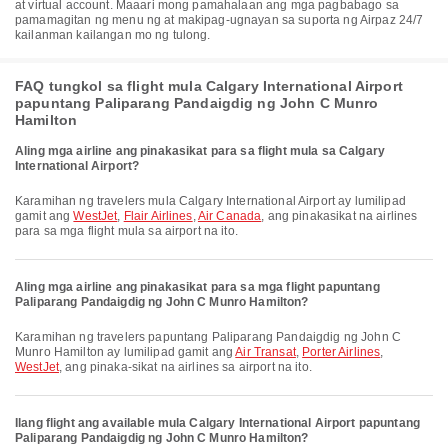
at virtual account. Maaari mong pamahalaan ang mga pagbabago sa
pamamagitan ng menu ng at makipag-ugnayan sa suporta ng Airpaz 24/7
kailanman kailangan mo ng tulong.
FAQ tungkol sa flight mula Calgary International Airport
papuntang Paliparang Pandaigdig ng John C Munro
Hamilton
Aling mga airline ang pinakasikat para sa flight mula sa Calgary
International Airport?
Karamihan ng travelers mula Calgary International Airport ay lumilipad
gamit ang
WestJet
,
Flair Airlines
,
Air Canada
, ang pinakasikat na airlines
para sa mga flight mula sa airport na ito.
Aling mga airline ang pinakasikat para sa mga flight papuntang
Paliparang Pandaigdig ng John C Munro Hamilton?
Karamihan ng travelers papuntang Paliparang Pandaigdig ng John C
Munro Hamilton ay lumilipad gamit ang
Air Transat
,
Porter Airlines
,
WestJet
, ang pinaka-sikat na airlines sa airport na ito.
Ilang flight ang available mula Calgary International Airport papuntang
Paliparang Pandaigdig ng John C Munro Hamilton?