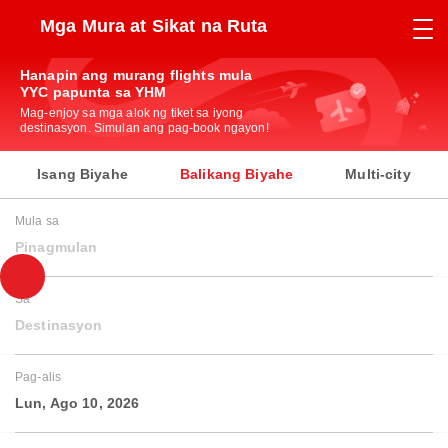
Mga Mura at Sikat na Ruta
Hanapin ang murang flights mula
YYC papunta sa YHM
Mag-enjoy sa mga alok ng tiket sa iyong
destinasyon. Simulan ang pag-book ngayon!
Isang Biyahe
Balikang Biyahe
Multi-city
Mula sa
Pinagmulan
Sa
Destinasyon
Pag-alis
Lun, Ago 10, 2026