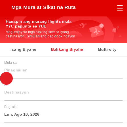
Mga Mura at Sikat na Ruta
Hanapin ang murang flights mula
YYC papunta sa YUL
Mag-enjoy sa mga alok ng tiket sa iyong
destinasyon. Simulan ang pag-book ngayon!
Isang Biyahe
Balikang Biyahe
Multi-city
Mula sa
Pinagmulan
Sa
Destinasyon
Pag-alis
Lun, Ago 10, 2026