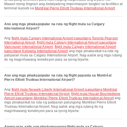
Maaari mong tingnan ang detalyadong impormasyon tungkol sa facilities at
terminal layouts sa
Montréal Pierre Elliott Trudeau International Airport
.
Ano ang mga pinakapopular na ruta ng flight mula sa Calgary
International Airport?
Ang
flight mula Calgary International Airport papuntang Toronto Pearson
International Airport
,
flight mula Calgary International Airport papuntang
Vancouver International Airport
,
flight mula Calgary International Airport
papuntang Kelowna International Airport
ang mga pinakasikat na ruta ng
paliparan mula sa Calgary International Airport. Nag-aalok ang mga rutang
ito ng maginhawang koneksyon para sa iyong biyahe.
Ano ang mga pinakapopular na ruta ng flight papunta sa Montréal
Pierre Elliott Trudeau International Airport?
Ang
flight mula Newark Liberty International Airport papuntang Montréal
Pierre Elliott Trudeau International Airport
,
flight mula Houari Boumediene
Airport papuntang Montréal Pierre Elliott Trudeau International Airport
ang
mga pinakasikat na ruta ng paliparan patungong Montréal Pierre Elliott
Trudeau International Airport. Nag-aalok ang mga rutang ito ng
maginhawang koneksyon para sa iyong biyahe.
Anong oras aalis ang pinakamaagang flight mula sa Calgary