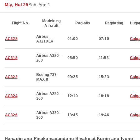
Miy, Hul 29
Sab, Ago 1
Modelo ng
Flight No.
Pag-alis
Pagdating
Luga
Aircraft
Airbus
AC328
01:00
07:10
Calg
A321XLR
Airbus A320-
AC318
05:50
11:53
Calg
200
Boeing 737
AC322
09:25
15:33
Calg
MAX 8
Airbus A220-
AC324
12:10
18:18
Calg
300
Airbus A330-
AC326
13:45
19:46
Calg
300
Hanapin ang Pinakamagandang Biyahe at Kunin ang Iyong