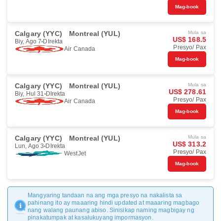
Mag-book
Calgary (YYC)
Montreal (YUL)
Mula sa
US$ 168.5
Biy, Ago 7
DIrekta
Presyo/ Pax
Air Canada
Mag-book
Calgary (YYC)
Montreal (YUL)
Mula sa
US$ 278.61
Biy, Hul 31
DIrekta
Presyo/ Pax
Air Canada
Mag-book
Calgary (YYC)
Montreal (YUL)
Mula sa
US$ 313.2
Lun, Ago 3
DIrekta
Presyo/ Pax
WestJet
Mag-book
Mangyaring tandaan na ang mga presyo na nakalista sa
pahinang ito ay maaaring hindi updated at maaaring magbago
nang walang paunang abiso. Sinisikap naming magbigay ng
pinakatumpak at kasalukuyang impormasyon.