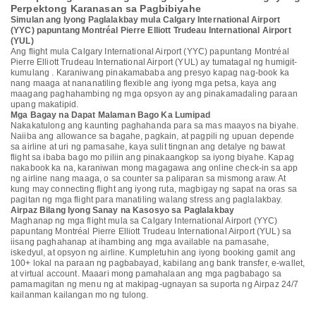
Perpektong Karanasan sa Pagbibiyahe
Simulan ang Iyong Paglalakbay mula Calgary International Airport
(YYC) papuntang Montréal Pierre Elliott Trudeau International Airport
(YUL)
Ang flight mula Calgary International Airport (YYC) papuntang Montréal
Pierre Elliott Trudeau International Airport (YUL) ay tumatagal ng humigit-
kumulang . Karaniwang pinakamababa ang presyo kapag nag-book ka
nang maaga at nananatiling flexible ang iyong mga petsa, kaya ang
maagang paghahambing ng mga opsyon ay ang pinakamadaling paraan
upang makatipid.
Mga Bagay na Dapat Malaman Bago Ka Lumipad
Nakakatulong ang kaunting paghahanda para sa mas maayos na biyahe.
Naiiba ang allowance sa bagahe, pagkain, at pagpili ng upuan depende
sa airline at uri ng pamasahe, kaya sulit tingnan ang detalye ng bawat
flight sa ibaba bago mo piliin ang pinakaangkop sa iyong biyahe. Kapag
nakabook ka na, karaniwan mong magagawa ang online check-in sa app
ng airline nang maaga, o sa counter sa paliparan sa mismong araw. At
kung may connecting flight ang iyong ruta, magbigay ng sapat na oras sa
pagitan ng mga flight para manatiling walang stress ang paglalakbay.
Airpaz Bilang Iyong Sanay na Kasosyo sa Paglalakbay
Maghanap ng mga flight mula sa Calgary International Airport (YYC)
papuntang Montréal Pierre Elliott Trudeau International Airport (YUL) sa
iisang paghahanap at ihambing ang mga available na pamasahe,
iskedyul, at opsyon ng airline. Kumpletuhin ang iyong booking gamit ang
100+ lokal na paraan ng pagbabayad, kabilang ang bank transfer, e-wallet,
at virtual account. Maaari mong pamahalaan ang mga pagbabago sa
pamamagitan ng menu ng at makipag-ugnayan sa suporta ng Airpaz 24/7
kailanman kailangan mo ng tulong.