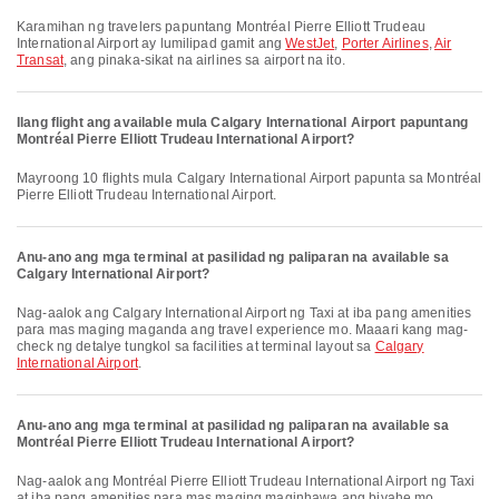
Karamihan ng travelers papuntang Montréal Pierre Elliott Trudeau
International Airport ay lumilipad gamit ang
WestJet
,
Porter Airlines
,
Air
Transat
, ang pinaka-sikat na airlines sa airport na ito.
Ilang flight ang available mula Calgary International Airport papuntang
Montréal Pierre Elliott Trudeau International Airport?
Mayroong 10 flights mula Calgary International Airport papunta sa Montréal
Pierre Elliott Trudeau International Airport.
Anu-ano ang mga terminal at pasilidad ng paliparan na available sa
Calgary International Airport?
Nag-aalok ang Calgary International Airport ng Taxi at iba pang amenities
para mas maging maganda ang travel experience mo. Maaari kang mag-
check ng detalye tungkol sa facilities at terminal layout sa
Calgary
International Airport
.
Anu-ano ang mga terminal at pasilidad ng paliparan na available sa
Montréal Pierre Elliott Trudeau International Airport?
Nag-aalok ang Montréal Pierre Elliott Trudeau International Airport ng Taxi
at iba pang amenities para mas maging maginhawa ang biyahe mo.