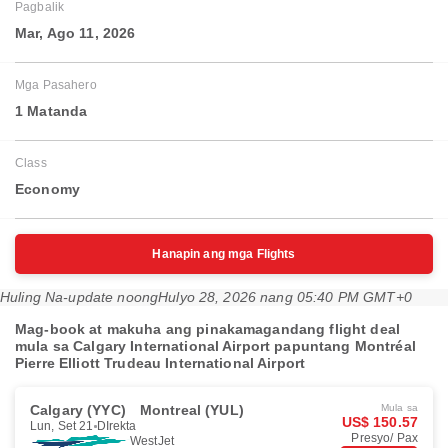
Pagbalik
Mar, Ago 11, 2026
Mga Pasahero
1 Matanda
Class
Economy
Hanapin ang mga Flights
Huling Na-update noong
Hulyo 28, 2026 nang 05:40 PM GMT+0
Mag-book at makuha ang pinakamagandang flight deal
mula sa Calgary International Airport papuntang Montréal
Pierre Elliott Trudeau International Airport
Calgary (YYC)
Montreal (YUL)
Mula sa
US$ 150.57
Lun, Set 21
DIrekta
Presyo/ Pax
WestJet