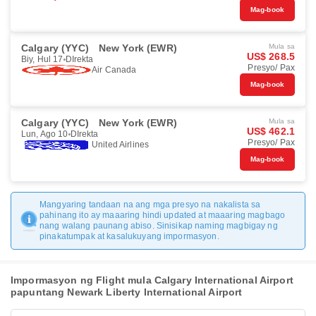
Mag-book
Calgary (YYC)
New York (EWR)
Mula sa
US$ 268.5
Biy, Hul 17
DIrekta
Presyo/ Pax
Air Canada
Mag-book
Calgary (YYC)
New York (EWR)
Mula sa
US$ 462.1
Lun, Ago 10
DIrekta
Presyo/ Pax
United Airlines
Mag-book
Mangyaring tandaan na ang mga presyo na nakalista sa
pahinang ito ay maaaring hindi updated at maaaring magbago
nang walang paunang abiso. Sinisikap naming magbigay ng
pinakatumpak at kasalukuyang impormasyon.
Impormasyon ng Flight mula Calgary International Airport
papuntang Newark Liberty International Airport