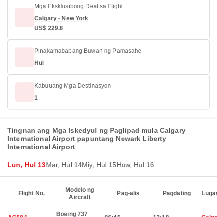
Mga Eksklusibong Deal sa Flight
Calgary - New York
US$ 229.8
Pinakamababang Buwan ng Pamasahe
Hul
Kabuuang Mga Destinasyon
1
Tingnan ang Mga Iskedyul ng Paglipad mula Calgary
International Airport papuntang Newark Liberty
International Airport
Lun, Hul 13
Mar, Hul 14
Miy, Hul 15
Huw, Hul 16
Modelo ng
Flight No.
Pag-alis
Pagdating
Luga
Aircraft
Boeing 737