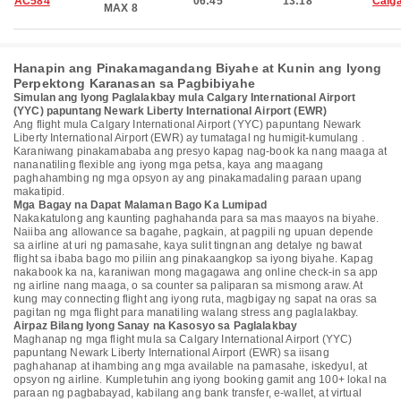
AC584
06:45
13:18
Calg
MAX 8
Hanapin ang Pinakamagandang Biyahe at Kunin ang Iyong
Perpektong Karanasan sa Pagbibiyahe
Simulan ang Iyong Paglalakbay mula Calgary International Airport
(YYC) papuntang Newark Liberty International Airport (EWR)
Ang flight mula Calgary International Airport (YYC) papuntang Newark
Liberty International Airport (EWR) ay tumatagal ng humigit-kumulang .
Karaniwang pinakamababa ang presyo kapag nag-book ka nang maaga at
nananatiling flexible ang iyong mga petsa, kaya ang maagang
paghahambing ng mga opsyon ay ang pinakamadaling paraan upang
makatipid.
Mga Bagay na Dapat Malaman Bago Ka Lumipad
Nakakatulong ang kaunting paghahanda para sa mas maayos na biyahe.
Naiiba ang allowance sa bagahe, pagkain, at pagpili ng upuan depende
sa airline at uri ng pamasahe, kaya sulit tingnan ang detalye ng bawat
flight sa ibaba bago mo piliin ang pinakaangkop sa iyong biyahe. Kapag
nakabook ka na, karaniwan mong magagawa ang online check-in sa app
ng airline nang maaga, o sa counter sa paliparan sa mismong araw. At
kung may connecting flight ang iyong ruta, magbigay ng sapat na oras sa
pagitan ng mga flight para manatiling walang stress ang paglalakbay.
Airpaz Bilang Iyong Sanay na Kasosyo sa Paglalakbay
Maghanap ng mga flight mula sa Calgary International Airport (YYC)
papuntang Newark Liberty International Airport (EWR) sa iisang
paghahanap at ihambing ang mga available na pamasahe, iskedyul, at
opsyon ng airline. Kumpletuhin ang iyong booking gamit ang 100+ lokal na
paraan ng pagbabayad, kabilang ang bank transfer, e-wallet, at virtual