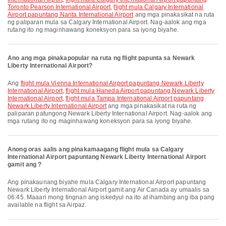
Toronto Pearson International Airport
,
flight mula Calgary International
Airport papuntang Narita International Airport
ang mga pinakasikat na ruta
ng paliparan mula sa Calgary International Airport. Nag-aalok ang mga
rutang ito ng maginhawang koneksyon para sa iyong biyahe.
Ano ang mga pinakapopular na ruta ng flight papunta sa Newark
Liberty International Airport?
Ang
flight mula Vienna International Airport papuntang Newark Liberty
International Airport
,
flight mula Haneda Airport papuntang Newark Liberty
International Airport
,
flight mula Tampa International Airport papuntang
Newark Liberty International Airport
ang mga pinakasikat na ruta ng
paliparan patungong Newark Liberty International Airport. Nag-aalok ang
mga rutang ito ng maginhawang koneksyon para sa iyong biyahe.
Anong oras aalis ang pinakamaagang flight mula sa Calgary
International Airport papuntang Newark Liberty International Airport
gamit ang ?
Ang pinakaunang biyahe mula Calgary International Airport papuntang
Newark Liberty International Airport gamit ang Air Canada ay umaalis sa
06:45. Maaari mong tingnan ang iskedyul na ito at ihambing ang iba pang
available na flight sa Airpaz.