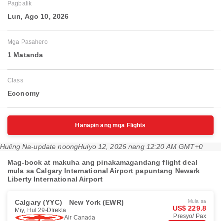
Pagbalik
Lun, Ago 10, 2026
Mga Pasahero
1 Matanda
Class
Economy
Hanapin ang mga Flights
Huling Na-update noong
Hulyo 12, 2026 nang 12:20 AM GMT+0
Mag-book at makuha ang pinakamagandang flight deal
mula sa Calgary International Airport papuntang Newark
Liberty International Airport
Calgary (YYC)
New York (EWR)
Mula sa
US$ 229.8
Miy, Hul 29
DIrekta
Presyo/ Pax
Air Canada