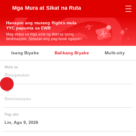
Mga Mura at Sikat na Ruta
Hanapin ang murang flights mula
YYC papunta sa EWR
Mag-enjoy sa mga alok ng tiket sa iyong
destinasyon. Simulan ang pag-book ngayon!
Isang Biyahe
Balikang Biyahe
Multi-city
Mula sa
Pinagmulan
Sa
Destinasyon
Pag-alis
Lin, Ago 9, 2026