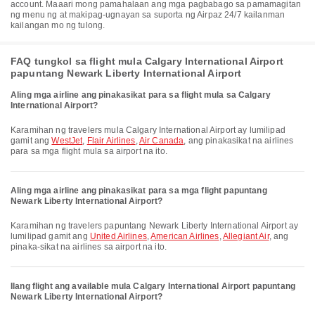
account. Maaari mong pamahalaan ang mga pagbabago sa pamamagitan
ng menu ng at makipag-ugnayan sa suporta ng Airpaz 24/7 kailanman
kailangan mo ng tulong.
FAQ tungkol sa flight mula Calgary International Airport
papuntang Newark Liberty International Airport
Aling mga airline ang pinakasikat para sa flight mula sa Calgary
International Airport?
Karamihan ng travelers mula Calgary International Airport ay lumilipad
gamit ang
WestJet
,
Flair Airlines
,
Air Canada
, ang pinakasikat na airlines
para sa mga flight mula sa airport na ito.
Aling mga airline ang pinakasikat para sa mga flight papuntang
Newark Liberty International Airport?
Karamihan ng travelers papuntang Newark Liberty International Airport ay
lumilipad gamit ang
United Airlines
,
American Airlines
,
Allegiant Air
, ang
pinaka-sikat na airlines sa airport na ito.
Ilang flight ang available mula Calgary International Airport papuntang
Newark Liberty International Airport?