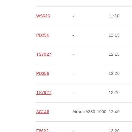
WS636
-
11:30
PD356
-
12:15
TS7927
-
12:15
PD356
-
12:20
TS7927
-
12:20
AC146
Airbus A350-1000
12:40
F8622
-
13:20