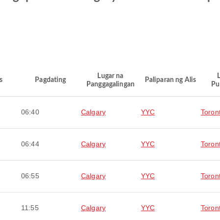
Lugar na
s
Pagdating
Paliparan ng Alis
Panggagalingan
Pu
06:40
Calgary
YYC
Toron
06:44
Calgary
YYC
Toron
06:55
Calgary
YYC
Toron
11:55
Calgary
YYC
Toron