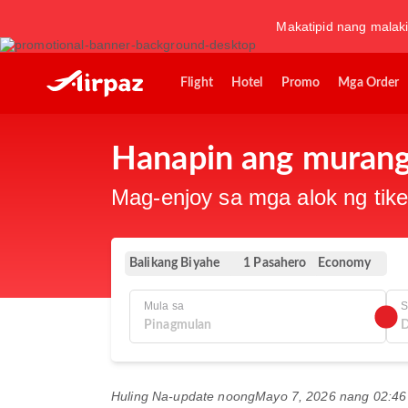
Makatipid nang malaki
Flight
Hotel
Promo
Mga Order
Hanapin ang murang
Mag-enjoy sa mga alok ng tike
Balikang Biyahe
Economy
1 Pasahero
Mula sa
Huling Na-update noong
Mayo 7, 2026 nang 02:4