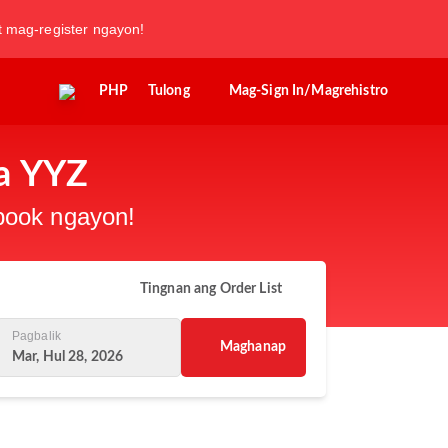
t mag-register ngayon!
PHP
Tulong
Mag-Sign In/Magrehistro
sa YYZ
-book ngayon!
Tingnan ang Order List
Pagbalik
Maghanap
Mar, Hul 28, 2026