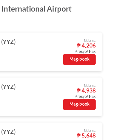
International Airport
Mula sa
 (YYZ)
₱ 4,206
Presyo/ Pax
Mag-book
Mula sa
 (YYZ)
₱ 4,938
Presyo/ Pax
Mag-book
Mula sa
 (YYZ)
₱ 5,648