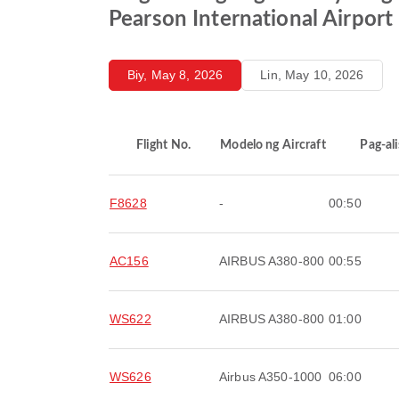
Pearson International Airport
Biy, May 8, 2026
Lin, May 10, 2026
Flight No.
Modelo ng Aircraft
Pag-ali
F8628
-
00:50
AC156
AIRBUS A380-800
00:55
WS622
AIRBUS A380-800
01:00
WS626
Airbus A350-1000
06:00