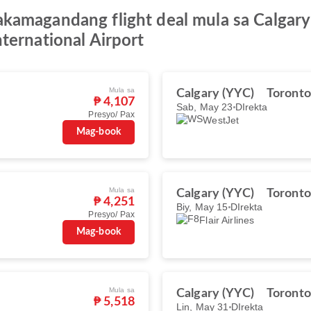
amagandang flight deal mula sa Calgary 
ternational Airport
Mula sa
Calgary (YYC)
Toronto
₱ 4,107
Sab, May 23
DIrekta
Presyo/ Pax
WestJet
Mag-book
Mula sa
Calgary (YYC)
Toronto
₱ 4,251
Biy, May 15
DIrekta
Presyo/ Pax
Flair Airlines
Mag-book
Mula sa
Calgary (YYC)
Toronto
₱ 5,518
Lin, May 31
DIrekta