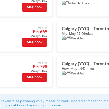
Presyo/ Pax
Flair Airlines
Mag-book
Mula sa
Calgary (YYC)
Toronto
₱ 5,669
Miy, May 27
DIrekta
Presyo/ Pax
WestJet
Mag-book
Mula sa
Calgary (YYC)
Toronto
₱ 5,798
Huw, May 14
DIrekta
Presyo/ Pax
WestJet
Mag-book
nakalista sa pahinang ito ay maaaring hindi updated at maaaring 
katumpak at kasalukuyang impormasyon.