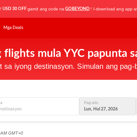
!
gamit ang code na
! I-download ang app a
USD 30 OFF
GOBEYOND
Mga Deals
 flights mula YYC papunta 
t sa iyong destinasyon. Simulan ang pag
Sa
Pag-alis
Lun, Hul 27, 2026
6 AM GMT+0