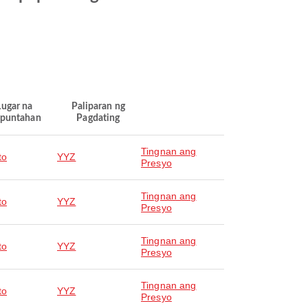
Lugar na
Paliparan ng
puntahan
Pagdating
Tingnan ang
to
YYZ
Presyo
Tingnan ang
to
YYZ
Presyo
Tingnan ang
to
YYZ
Presyo
Tingnan ang
to
YYZ
Presyo