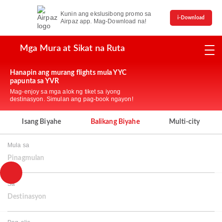
Kunin ang ekslusibong promo sa
i-Download
Airpaz app. Mag-Download na!
Mga Mura at Sikat na Ruta
Hanapin ang murang flights mula YYC
papunta sa YVR
Mag-enjoy sa mga alok ng tiket sa iyong
destinasyon. Simulan ang pag-book ngayon!
Isang Biyahe
Balikang Biyahe
Multi-city
Mula sa
Pinagmulan
Sa
Destinasyon