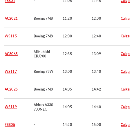
F8801
-
11:05
11:45
Calga
AC2021
Boeing 7M8
11:20
12:00
Calga
WS115
Boeing 7M8
12:00
12:40
Calga
Mitsubishi
AC8065
12:35
13:09
Calga
CRJ900
WS117
Boeing 73W
13:00
13:40
Calga
AC2025
Boeing 7M8
14:05
14:42
Calga
Airbus A330-
WS119
14:05
14:40
Calga
900NEO
F8805
-
14:20
15:00
Calga