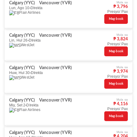
Mula sa
Calgary (YYC)
Vancouver (YVR)
₱ 3,796
Lun, Ago 10
DIrekta
Presyo/ Pax
Flair Airlines
Mag-book
Mula sa
Calgary (YYC)
Vancouver (YVR)
₱ 3,824
Lin, Hul 26
DIrekta
Presyo/ Pax
WestJet
Mag-book
Mula sa
Calgary (YYC)
Vancouver (YVR)
₱ 3,974
Huw, Hul 30
DIrekta
Presyo/ Pax
WestJet
Mag-book
Mula sa
Calgary (YYC)
Vancouver (YVR)
₱ 4,116
Miy, Set 2
DIrekta
Presyo/ Pax
Flair Airlines
Mag-book
Mula sa
Calgary (YYC)
Vancouver (YVR)
₱ 4,204