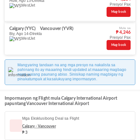
Huw, Ago 13
DIrekta
Presyo/ Pax
WestJet
Mag-book
Mula sa
Calgary (YYC)
Vancouver (YVR)
₱ 4,246
Biy, Ago 14
DIrekta
Presyo/ Pax
WestJet
Mag-book
Mangyaring tandaan na ang mga presyo na nakalista sa
pahinang ito ay maaaring hindi updated at maaaring magbago
nang walang paunang abiso. Sinisikap naming magbigay ng
pinakatumpak at kasalukuyang impormasyon.
Impormasyon ng Flight mula Calgary International Airport
papuntang Vancouver International Airport
Mga Eksklusibong Deal sa Flight
Calgary - Vancouver
₱ 3