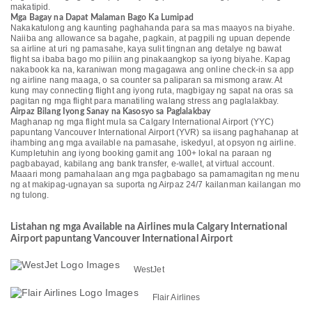
makatipid.
Mga Bagay na Dapat Malaman Bago Ka Lumipad
Nakakatulong ang kaunting paghahanda para sa mas maayos na biyahe.
Naiiba ang allowance sa bagahe, pagkain, at pagpili ng upuan depende
sa airline at uri ng pamasahe, kaya sulit tingnan ang detalye ng bawat
flight sa ibaba bago mo piliin ang pinakaangkop sa iyong biyahe. Kapag
nakabook ka na, karaniwan mong magagawa ang online check-in sa app
ng airline nang maaga, o sa counter sa paliparan sa mismong araw. At
kung may connecting flight ang iyong ruta, magbigay ng sapat na oras sa
pagitan ng mga flight para manatiling walang stress ang paglalakbay.
Airpaz Bilang Iyong Sanay na Kasosyo sa Paglalakbay
Maghanap ng mga flight mula sa Calgary International Airport (YYC)
papuntang Vancouver International Airport (YVR) sa iisang paghahanap at
ihambing ang mga available na pamasahe, iskedyul, at opsyon ng airline.
Kumpletuhin ang iyong booking gamit ang 100+ lokal na paraan ng
pagbabayad, kabilang ang bank transfer, e-wallet, at virtual account.
Maaari mong pamahalaan ang mga pagbabago sa pamamagitan ng menu
ng at makipag-ugnayan sa suporta ng Airpaz 24/7 kailanman kailangan mo
ng tulong.
Listahan ng mga Available na Airlines mula Calgary International
Airport papuntang Vancouver International Airport
WestJet
Flair Airlines