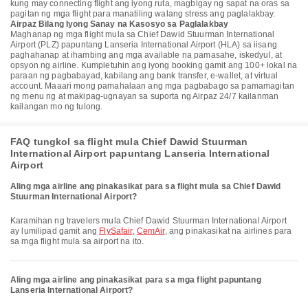
kung may connecting flight ang iyong ruta, magbigay ng sapat na oras sa
pagitan ng mga flight para manatiling walang stress ang paglalakbay.
Airpaz Bilang Iyong Sanay na Kasosyo sa Paglalakbay
Maghanap ng mga flight mula sa Chief Dawid Stuurman International
Airport (PLZ) papuntang Lanseria International Airport (HLA) sa iisang
paghahanap at ihambing ang mga available na pamasahe, iskedyul, at
opsyon ng airline. Kumpletuhin ang iyong booking gamit ang 100+ lokal na
paraan ng pagbabayad, kabilang ang bank transfer, e-wallet, at virtual
account. Maaari mong pamahalaan ang mga pagbabago sa pamamagitan
ng menu ng at makipag-ugnayan sa suporta ng Airpaz 24/7 kailanman
kailangan mo ng tulong.
FAQ tungkol sa flight mula Chief Dawid Stuurman
International Airport papuntang Lanseria International
Airport
Aling mga airline ang pinakasikat para sa flight mula sa Chief Dawid
Stuurman International Airport?
Karamihan ng travelers mula Chief Dawid Stuurman International Airport
ay lumilipad gamit ang
FlySafair
,
CemAir
, ang pinakasikat na airlines para
sa mga flight mula sa airport na ito.
Aling mga airline ang pinakasikat para sa mga flight papuntang
Lanseria International Airport?