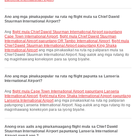
Ano ang mga pinakapopular na ruta ng flight mula sa Chief Dawid
Stuurman International Airport?
Ang
flight mula Chief Dawid Stuurman International Airport papuntang
Cape Town International Airport
,
flight mula Chief Dawid Stuurman
International Airport papuntang OR Tambo International Airport
,
flight mula
Chief Dawid Stuurman International Airport papuntang King Shaka
International Airport
ang mga pinakasikat na ruta ng paliparan mula sa
Chief Dawid Stuurman International Airport. Nag-aalok ang mga rutang ito
ng maginhawang koneksyon para sa iyong biyahe.
Ano ang mga pinakapopular na ruta ng flight papunta sa Lanseria
International Airport?
Ang
flight mula Cape Town International Airport papuntang Lanseria
International Airport
,
flight mula King Shaka International Airport papuntang
Lanseria International Airport
ang mga pinakasikat na ruta ng paliparan
patungong Lanseria International Airport. Nag-aalok ang mga rutang ito ng
maginhawang koneksyon para sa iyong biyahe.
Anong oras aalis ang pinakamaagang flight mula sa Chief Dawid
Stuurman International Airport papuntang Lanseria International
Airport gamit ang ?