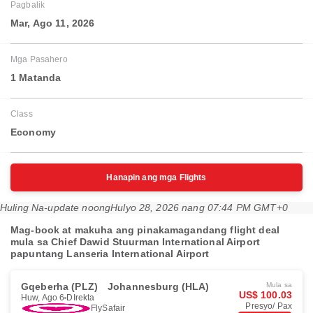
Pagbalik
Mar, Ago 11, 2026
Mga Pasahero
1 Matanda
Class
Economy
Hanapin ang mga Flights
Huling Na-update noong
Hulyo 28, 2026 nang 07:44 PM GMT+0
Mag-book at makuha ang pinakamagandang flight deal
mula sa Chief Dawid Stuurman International Airport
papuntang Lanseria International Airport
Gqeberha (PLZ)
Johannesburg (HLA)
Mula sa
US$ 100.03
Huw, Ago 6
DIrekta
Presyo/ Pax
FlySafair