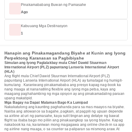
Pinakamababang Buwan ng Pamasahe
Ago
Kabuuang Mga Destinasyon
1
Hanapin ang Pinakamagandang Biyahe at Kunin ang Iyong
Perpektong Karanasan sa Pagbibiyahe
Simulan ang Iyong Paglalakbay mula Chief Dawid Stuurman
International Airport (PLZ) papuntang Lanseria International Airport
(HLA)
Ang flight mula Chief Dawid Stuurman International Airport (PLZ)
papuntang Lanseria International Airport (HLA) ay tumatagal ng humigit-
kumulang . Karaniwang pinakamababa ang presyo kapag nag-book ka
nang maaga at nananatiling flexible ang iyong mga petsa, kaya ang
maagang paghahambing ng mga opsyon ay ang pinakamadaling paraan
upang makatipid.
Mga Bagay na Dapat Malaman Bago Ka Lumipad
Nakakatulong ang kaunting paghahanda para sa mas maayos na biyahe.
Naiiba ang allowance sa bagahe, pagkain, at pagpili ng upuan depende
sa airline at uri ng pamasahe, kaya sulit tingnan ang detalye ng bawat
flight sa ibaba bago mo piliin ang pinakaangkop sa iyong biyahe. Kapag
nakabook ka na, karaniwan mong magagawa ang online check-in sa app
ng airline nang maaga, o sa counter sa paliparan sa mismong araw. At