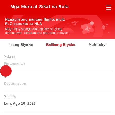
Mga Mura at Sikat na Ruta
Hanapin ang murang flights mula
PLZ papunta sa HLA
Mag-enjoy sa mga alok ng tiket sa iyong
destinasyon. Simulan ang pag-book ngayon!
Isang Biyahe
Balikang Biyahe
Multi-city
Mula sa
Pinagmulan
Sa
Destinasyon
Pag-alis
Lun, Ago 10, 2026