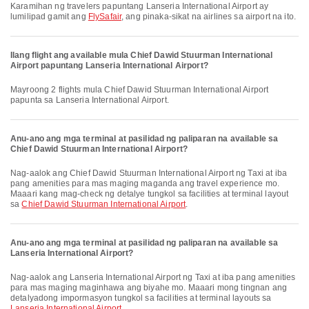
Karamihan ng travelers papuntang Lanseria International Airport ay
lumilipad gamit ang
FlySafair
, ang pinaka-sikat na airlines sa airport na ito.
Ilang flight ang available mula Chief Dawid Stuurman International
Airport papuntang Lanseria International Airport?
Mayroong 2 flights mula Chief Dawid Stuurman International Airport
papunta sa Lanseria International Airport.
Anu-ano ang mga terminal at pasilidad ng paliparan na available sa
Chief Dawid Stuurman International Airport?
Nag-aalok ang Chief Dawid Stuurman International Airport ng Taxi at iba
pang amenities para mas maging maganda ang travel experience mo.
Maaari kang mag-check ng detalye tungkol sa facilities at terminal layout
sa
Chief Dawid Stuurman International Airport
.
Anu-ano ang mga terminal at pasilidad ng paliparan na available sa
Lanseria International Airport?
Nag-aalok ang Lanseria International Airport ng Taxi at iba pang amenities
para mas maging maginhawa ang biyahe mo. Maaari mong tingnan ang
detalyadong impormasyon tungkol sa facilities at terminal layouts sa
Lanseria International Airport
.