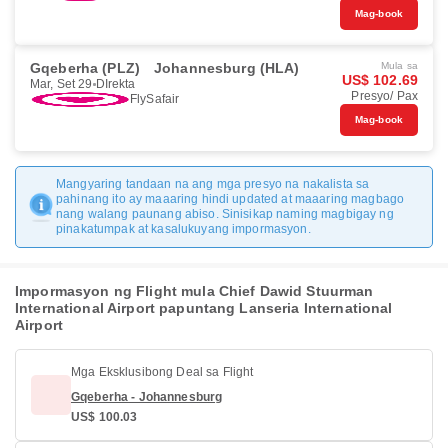
Mag-book
Gqeberha (PLZ)
Johannesburg (HLA)
Mula sa
US$ 102.69
Mar, Set 29
DIrekta
Presyo/ Pax
FlySafair
Mag-book
Mangyaring tandaan na ang mga presyo na nakalista sa
pahinang ito ay maaaring hindi updated at maaaring magbago
nang walang paunang abiso. Sinisikap naming magbigay ng
pinakatumpak at kasalukuyang impormasyon.
Impormasyon ng Flight mula Chief Dawid Stuurman
International Airport papuntang Lanseria International
Airport
Mga Eksklusibong Deal sa Flight
Gqeberha - Johannesburg
US$ 100.03