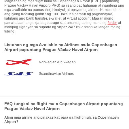
Maghanap ng mga flight mula sa Copenhagen Airport (CPH) papuntang
Prague Václav Havel Airport (PRG) sa iisang paghahanap at ihambing ang
mga available na pamasahe, iskedyul, at opsyon ng airline. Kumpletuhin
ang iyong booking gamit ang 100+ lokal na paraan ng pagbabayad,
kabilang ang bank transfer, e-wallet, at virtual account. Maaari mong
pamahalaan ang mga pagbabago sa pamamagitan ng menu ng
/order
at
makipag-ugnayan sa suporta ng Airpaz 24/7 kailanman kailangan mo ng
tulong.
Listahan ng mga Available na Airlines mula Copenhagen
Airport papuntang Prague Václav Havel Airport
Norwegian Air Sweden
Scandinavian Airlines
FAQ tungkol sa flight mula Copenhagen Airport papuntang
Prague Václav Havel Airport
Aling mga airline ang pinakasikat para sa flight mula sa Copenhagen
Airport?