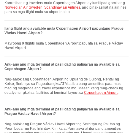
Karamihan ng travelers mula Copenhagen Airport ay lumilipad gamit ang
Norwegian Air Sweden
,
Scandinavian Airlines
, ang pinakasikat na airlines
para sa mga flight mula sa airport na ito.
Ilang flight ang available mula Copenhagen Airport papuntang Prague
Václav Havel Airport?
Mayroong 9 flights mula Copenhagen Airport papunta sa Prague Václav
Havel Airport.
Anu-ano ang mga terminal at pasilidad ng paliparan na available sa
Copenhagen Airport?
Nag-aalok ang Copenhagen Airport ng Upuang de Gulong, Rental ng
Kotse, Serbisyo sa Pagbabangko/ATM at iba pang amenities para mas
maging maganda ang travel experience mo. Maaari kang mag-check ng
detalye tungkol sa facilities at terminal layout sa
Copenhagen Airport
.
Anu-ano ang mga terminal at pasilidad ng paliparan na available sa
Prague Václav Havel Airport?
Nag-aalok ang Prague Václav Havel Airport ng Serbisyo ng Palitan ng
Pera, Lugar ng Paghihintay, Klinika at Parmasya at iba pang amenities