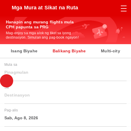
Mga Mura at Sikat na Ruta
Hanapin ang murang flights mula
CPH papunta sa PRG
Mag-enjoy sa mga alok ng tiket sa iyong
destinasyon. Simulan ang pag-book ngayon!
Isang Biyahe
Balikang Biyahe
Multi-city
Mula sa
Pinagmulan
Sa
Destinasyon
Pag-alis
Sab, Ago 8, 2026