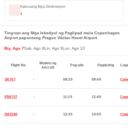
Kabuuang Mga Destinasyon
1
Tingnan ang Mga Iskedyul ng Paglipad mula Copenhagen
Airport papuntang Prague Václav Havel Airport
Biy, Ago 7
Sab, Ago 8
Lin, Ago 9
Lun, Ago 10
Modelo ng
Flight No.
Pag-alis
Pagdating
Luga
Aircraft
SK767
-
08:20
09:40
Cop
FR6707
-
11:15
12:40
Cop
D83580
-
12:45
14:05
Cop