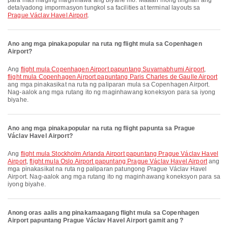
para mas maging maginhawa ang biyahe mo. Maaari mong tingnan ang
detalyadong impormasyon tungkol sa facilities at terminal layouts sa
Prague Václav Havel Airport
.
Ano ang mga pinakapopular na ruta ng flight mula sa Copenhagen
Airport?
Ang
flight mula Copenhagen Airport papuntang Suvarnabhumi Airport
,
flight mula Copenhagen Airport papuntang Paris Charles de Gaulle Airport
ang mga pinakasikat na ruta ng paliparan mula sa Copenhagen Airport.
Nag-aalok ang mga rutang ito ng maginhawang koneksyon para sa iyong
biyahe.
Ano ang mga pinakapopular na ruta ng flight papunta sa Prague
Václav Havel Airport?
Ang
flight mula Stockholm Arlanda Airport papuntang Prague Václav Havel
Airport
,
flight mula Oslo Airport papuntang Prague Václav Havel Airport
ang
mga pinakasikat na ruta ng paliparan patungong Prague Václav Havel
Airport. Nag-aalok ang mga rutang ito ng maginhawang koneksyon para sa
iyong biyahe.
Anong oras aalis ang pinakamaagang flight mula sa Copenhagen
Airport papuntang Prague Václav Havel Airport gamit ang ?