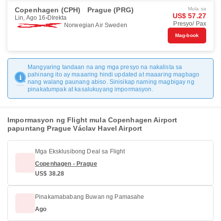
Copenhagen (CPH)
Prague (PRG)
Mula sa
US$ 57.27
Lin, Ago 16
DIrekta
Presyo/ Pax
Norwegian Air Sweden
Mag-book
Mangyaring tandaan na ang mga presyo na nakalista sa
pahinang ito ay maaaring hindi updated at maaaring magbago
nang walang paunang abiso. Sinisikap naming magbigay ng
pinakatumpak at kasalukuyang impormasyon.
Impormasyon ng Flight mula Copenhagen Airport
papuntang Prague Václav Havel Airport
Mga Eksklusibong Deal sa Flight
Copenhagen - Prague
US$ 38.28
Pinakamababang Buwan ng Pamasahe
Ago