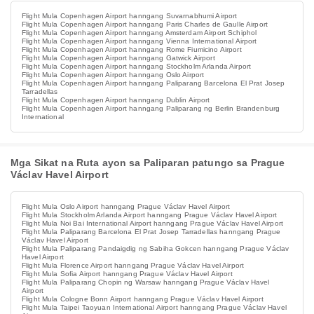
Flight Mula Copenhagen Airport hanngang Suvarnabhumi Airport
Flight Mula Copenhagen Airport hanngang Paris Charles de Gaulle Airport
Flight Mula Copenhagen Airport hanngang Amsterdam Airport Schiphol
Flight Mula Copenhagen Airport hanngang Vienna International Airport
Flight Mula Copenhagen Airport hanngang Rome Fiumicino Airport
Flight Mula Copenhagen Airport hanngang Gatwick Airport
Flight Mula Copenhagen Airport hanngang Stockholm Arlanda Airport
Flight Mula Copenhagen Airport hanngang Oslo Airport
Flight Mula Copenhagen Airport hanngang Paliparang Barcelona El Prat Josep
Tarradellas
Flight Mula Copenhagen Airport hanngang Dublin Airport
Flight Mula Copenhagen Airport hanngang Paliparang ng Berlin Brandenburg
International
Mga Sikat na Ruta ayon sa Paliparan patungo sa Prague
Václav Havel Airport
Flight Mula Oslo Airport hanngang Prague Václav Havel Airport
Flight Mula Stockholm Arlanda Airport hanngang Prague Václav Havel Airport
Flight Mula Noi Bai International Airport hanngang Prague Václav Havel Airport
Flight Mula Paliparang Barcelona El Prat Josep Tarradellas hanngang Prague
Václav Havel Airport
Flight Mula Paliparang Pandaigdig ng Sabiha Gokcen hanngang Prague Václav
Havel Airport
Flight Mula Florence Airport hanngang Prague Václav Havel Airport
Flight Mula Sofia Airport hanngang Prague Václav Havel Airport
Flight Mula Paliparang Chopin ng Warsaw hanngang Prague Václav Havel
Airport
Flight Mula Cologne Bonn Airport hanngang Prague Václav Havel Airport
Flight Mula Taipei Taoyuan International Airport hanngang Prague Václav Havel