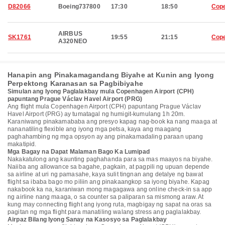
D82066
Boeing737800
17:30
18:50
Cop
AIRBUS
SK1761
19:55
21:15
Cop
A320NEO
Hanapin ang Pinakamagandang Biyahe at Kunin ang Iyong
Perpektong Karanasan sa Pagbibiyahe
Simulan ang Iyong Paglalakbay mula Copenhagen Airport (CPH)
papuntang Prague Václav Havel Airport (PRG)
Ang flight mula Copenhagen Airport (CPH) papuntang Prague Václav
Havel Airport (PRG) ay tumatagal ng humigit-kumulang 1h 20m.
Karaniwang pinakamababa ang presyo kapag nag-book ka nang maaga at
nananatiling flexible ang iyong mga petsa, kaya ang maagang
paghahambing ng mga opsyon ay ang pinakamadaling paraan upang
makatipid.
Mga Bagay na Dapat Malaman Bago Ka Lumipad
Nakakatulong ang kaunting paghahanda para sa mas maayos na biyahe.
Naiiba ang allowance sa bagahe, pagkain, at pagpili ng upuan depende
sa airline at uri ng pamasahe, kaya sulit tingnan ang detalye ng bawat
flight sa ibaba bago mo piliin ang pinakaangkop sa iyong biyahe. Kapag
nakabook ka na, karaniwan mong magagawa ang online check-in sa app
ng airline nang maaga, o sa counter sa paliparan sa mismong araw. At
kung may connecting flight ang iyong ruta, magbigay ng sapat na oras sa
pagitan ng mga flight para manatiling walang stress ang paglalakbay.
Airpaz Bilang Iyong Sanay na Kasosyo sa Paglalakbay