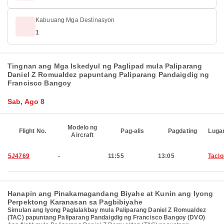
Kabuuang Mga Destinasyon
1
Tingnan ang Mga Iskedyul ng Paglipad mula Paliparang
Daniel Z Romualdez papuntang Paliparang Pandaigdig ng
Francisco Bangoy
Sab, Ago 8
Modelo ng
Flight No.
Pag-alis
Pagdating
Luga
Aircraft
5J4769
-
11:55
13:05
Tacl
Hanapin ang Pinakamagandang Biyahe at Kunin ang Iyong
Perpektong Karanasan sa Pagbibiyahe
Simulan ang Iyong Paglalakbay mula Paliparang Daniel Z Romualdez
(TAC) papuntang Paliparang Pandaigdig ng Francisco Bangoy (DVO)