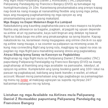
Ang flight mula Paliparang Daniel Z Romualdez (TAC) papuntang
Paliparang Pandaigdig ng Francisco Bangoy (DVO) ay tumatagal ng
humigit-kumulang 1h 10m. Karaniwang pinakamababa ang presyo kapag
nag-book ka nang maaga at nananatiling flexible ang iyong mga petsa,
kaya ang maagang paghahambing ng mga opsyon ay ang
pinakamadaling paraan upang makatipid.
Mga Bagay na Dapat Malaman Bago Ka Lumipad
Nakakatulong ang kaunting paghahanda para sa mas maayos na biyahe.
Naiiba ang allowance sa bagahe, pagkain, at pagpili ng upuan depende
sa airline at uri ng pamasahe, kaya sulit tingnan ang detalye ng bawat
flight sa ibaba bago mo piliin ang pinakaangkop sa iyong biyahe. Kapag
nakabook ka na, karaniwan mong magagawa ang online check-in sa app
ng airline nang maaga, o sa counter sa paliparan sa mismong araw. At
kung may connecting flight ang iyong ruta, magbigay ng sapat na oras sa
pagitan ng mga flight para manatiling walang stress ang paglalakbay.
Airpaz Bilang Iyong Sanay na Kasosyo sa Paglalakbay
Maghanap ng mga flight mula sa Paliparang Daniel Z Romualdez (TAC)
papuntang Paliparang Pandaigdig ng Francisco Bangoy (DVO) sa iisang
paghahanap at ihambing ang mga available na pamasahe, iskedyul, at
opsyon ng airline. Kumpletuhin ang iyong booking gamit ang 100+ lokal na
paraan ng pagbabayad, kabilang ang bank transfer, e-wallet, at virtual
account. Maaari mong pamahalaan ang mga pagbabago sa pamamagitan
ng menu ng
/order
at makipag-ugnayan sa suporta ng Airpaz 24/7
kailanman kailangan mo ng tulong.
Listahan ng mga Available na Airlines mula Paliparang
Daniel Z Romualdez papuntang Paliparang Pandaigdig ng
Francisco Bangoy