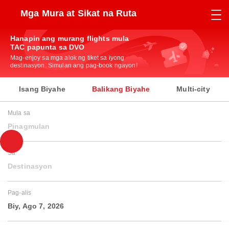
Mga Mura at Sikat na Ruta
Hanapin ang murang flights mula
TAC papunta sa DVO
Mag-enjoy sa mga alok ng tiket sa iyong
destinasyon. Simulan ang pag-book ngayon!
Isang Biyahe
Balikang Biyahe
Multi-city
Mula sa
Pinagmulan
Sa
Destinasyon
Pag-alis
Biy, Ago 7, 2026