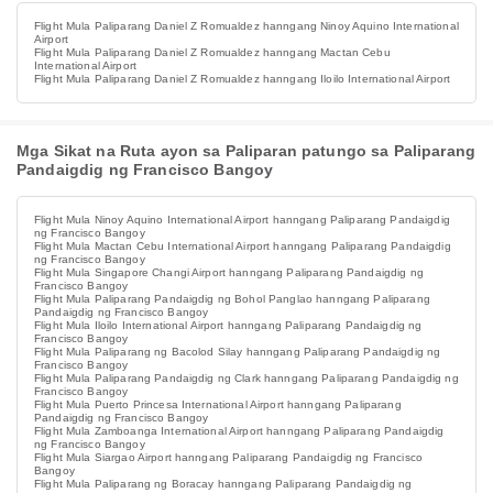
Flight Mula Paliparang Daniel Z Romualdez hanngang Ninoy Aquino International
Airport
Flight Mula Paliparang Daniel Z Romualdez hanngang Mactan Cebu
International Airport
Flight Mula Paliparang Daniel Z Romualdez hanngang Iloilo International Airport
Mga Sikat na Ruta ayon sa Paliparan patungo sa Paliparang
Pandaigdig ng Francisco Bangoy
Flight Mula Ninoy Aquino International Airport hanngang Paliparang Pandaigdig
ng Francisco Bangoy
Flight Mula Mactan Cebu International Airport hanngang Paliparang Pandaigdig
ng Francisco Bangoy
Flight Mula Singapore Changi Airport hanngang Paliparang Pandaigdig ng
Francisco Bangoy
Flight Mula Paliparang Pandaigdig ng Bohol Panglao hanngang Paliparang
Pandaigdig ng Francisco Bangoy
Flight Mula Iloilo International Airport hanngang Paliparang Pandaigdig ng
Francisco Bangoy
Flight Mula Paliparang ng Bacolod Silay hanngang Paliparang Pandaigdig ng
Francisco Bangoy
Flight Mula Paliparang Pandaigdig ng Clark hanngang Paliparang Pandaigdig ng
Francisco Bangoy
Flight Mula Puerto Princesa International Airport hanngang Paliparang
Pandaigdig ng Francisco Bangoy
Flight Mula Zamboanga International Airport hanngang Paliparang Pandaigdig
ng Francisco Bangoy
Flight Mula Siargao Airport hanngang Paliparang Pandaigdig ng Francisco
Bangoy
Flight Mula Paliparang ng Boracay hanngang Paliparang Pandaigdig ng