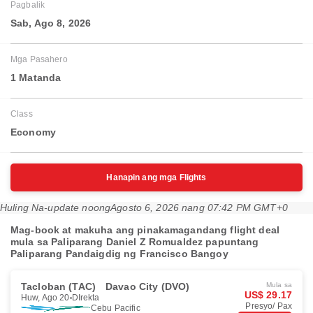
Pagbalik
Sab, Ago 8, 2026
Mga Pasahero
1 Matanda
Class
Economy
Hanapin ang mga Flights
Huling Na-update noong
Agosto 6, 2026 nang 07:42 PM GMT+0
Mag-book at makuha ang pinakamagandang flight deal
mula sa Paliparang Daniel Z Romualdez papuntang
Paliparang Pandaigdig ng Francisco Bangoy
Tacloban (TAC)
Davao City (DVO)
Mula sa
US$ 29.17
Huw, Ago 20
DIrekta
Presyo/ Pax
Cebu Pacific