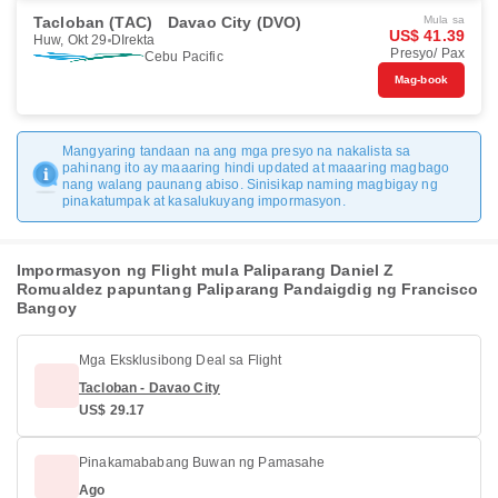
Tacloban (TAC)
Davao City (DVO)
Mula sa
US$ 41.39
Huw, Okt 29
DIrekta
Presyo/ Pax
Cebu Pacific
Mag-book
Mangyaring tandaan na ang mga presyo na nakalista sa
pahinang ito ay maaaring hindi updated at maaaring magbago
nang walang paunang abiso. Sinisikap naming magbigay ng
pinakatumpak at kasalukuyang impormasyon.
Impormasyon ng Flight mula Paliparang Daniel Z
Romualdez papuntang Paliparang Pandaigdig ng Francisco
Bangoy
Mga Eksklusibong Deal sa Flight
Tacloban - Davao City
US$ 29.17
Pinakamababang Buwan ng Pamasahe
Ago