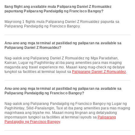
Ilang flight ang available mula Paliparang Daniel Z Romualdez
papuntang Paliparang Pandaigdig ng Francisco Bangoy?
Mayroong 1 flights mula Paliparang Daniel Z Romualdez papunta sa
Paliparang Pandaigdig ng Francisco Bangoy.
Anu-ano ang mga terminal at pasilidad ng paliparan na available sa
Paliparang Daniel Z Romualdez?
Nag-aalok ang Paliparang Daniel Z Romualdez ng Mga Paradahan,
Kainan, Lugar ng Paghihintay at iba pang amenities para mas maging
maganda ang travel experience mo. Maaari kang mag-check ng detalye
tungkol sa facilities at terminal layout sa
Paliparang Daniel Z Romualdez
.
Anu-ano ang mga terminal at pasilidad ng paliparan na available sa
Paliparang Pandaigdig ng Francisco Bangoy?
Nag-aalok ang Paliparang Pandaigdig ng Francisco Bangoy ng Lugar ng
Paghihintay, Silid-Panalangin, Taxi at iba pang amenities para mas maging
maginhawa ang biyahe mo. Maaari mong tingnan ang detalyadong
impormasyon tungkol sa facilities at terminal layouts sa
Paliparang
Pandaigdig ng Francisco Bangoy
.