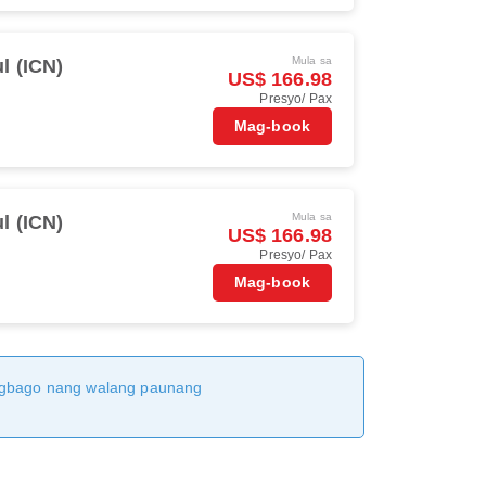
Mula sa
l (ICN)
US$ 166.98
Presyo/ Pax
Mag-book
Mula sa
l (ICN)
US$ 166.98
Presyo/ Pax
Mag-book
magbago nang walang paunang