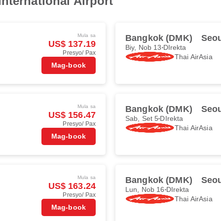
nternational Airport
Mula sa
Bangkok (DMK)
Seou
US$ 137.19
Biy, Nob 13
DIrekta
Presyo/ Pax
Thai AirAsia
Mag-book
Mula sa
Bangkok (DMK)
Seou
US$ 156.47
Sab, Set 5
DIrekta
Presyo/ Pax
Thai AirAsia
Mag-book
Mula sa
Bangkok (DMK)
Seou
US$ 163.24
Lun, Nob 16
DIrekta
Presyo/ Pax
Thai AirAsia
Mag-book