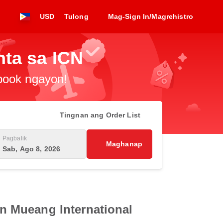
USD
Tulong
Mag-Sign In/Magrehistro
ta sa ICN
-book ngayon!
Tingnan ang Order List
Pagbalik
Maghanap
Sab, Ago 8, 2026
n Mueang International