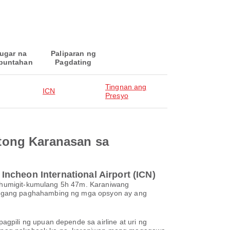
ugar na
Paliparan ng
puntahan
Pagdating
Tingnan ang
ICN
Presyo
tong Karanasan sa
ncheon International Airport (ICN)
ng humigit-kumulang 5h 47m. Karaniwang
maagang paghahambing ng mga opsyon ay ang
gpili ng upuan depende sa airline at uri ng