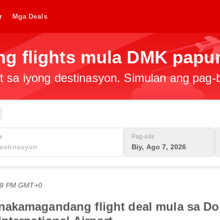
r
Mga Deals
g flights mula DMK papun
t sa iyong destinasyon. Simulan ang pag
a
Pag-alis
Biy, Ago 7, 2026
:09 PM GMT+0
akamagandang flight deal mula sa Do