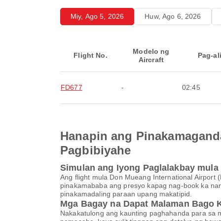
Miy, Ago 5, 2026
Huw, Ago 6, 2026
Modelo ng
Flight No.
Pag-al
Aircraft
FD677
-
02:45
Hanapin ang Pinakamaganda
Pagbibiyahe
Simulan ang Iyong Paglalakbay mula D
Ang flight mula Don Mueang International Airport
pinakamababa ang presyo kapag nag-book ka nan
pinakamadaling paraan upang makatipid.
Mga Bagay na Dapat Malaman Bago 
Nakakatulong ang kaunting paghahanda para sa ma