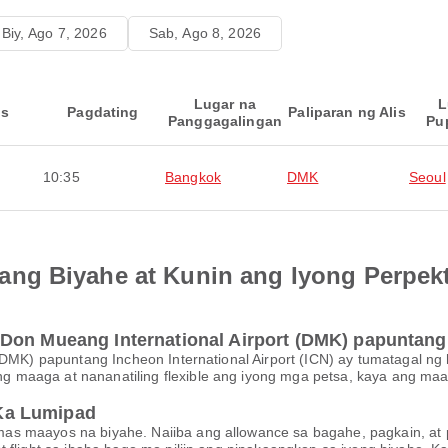
Biy, Ago 7, 2026
Sab, Ago 8, 2026
Lugar na
L
is
Pagdating
Paliparan ng Alis
Panggagalingan
Pu
10:35
Bangkok
DMK
Seoul
ng Biyahe at Kunin ang Iyong Perpek
on Mueang International Airport (DMK) papuntang I
 (DMK) papuntang Incheon International Airport (ICN) ay tumatagal 
g maaga at nananatiling flexible ang iyong mga petsa, kaya ang 
Ka Lumipad
s maayos na biyahe. Naiiba ang allowance sa bagahe, pagkain, at pa