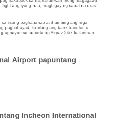
e. Kapag nakabook ka na, karaniwan mong magagawa
flight ang iyong ruta, magbigay ng sapat na oras
N) sa iisang paghahanap at ihambing ang mga
ng pagbabayad, kabilang ang bank transfer, e-
g-ugnayan sa suporta ng Airpaz 24/7 kailanman
nal Airport papuntang
ntang Incheon International