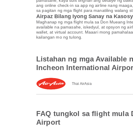
pamasahe, kaya sulit tingnan ang detalye ng baw
ang online check-in sa app ng airline nang maaga
sa pagitan ng mga flight para manatiling walang s
Airpaz Bilang Iyong Sanay na Kasosy
Maghanap ng mga flight mula sa Don Mueang Inter
available na pamasahe, iskedyul, at opsyon ng ai
wallet, at virtual account. Maaari mong pamah
kailangan mo ng tulong.
Listahan ng mga Available 
Incheon International Airpor
Thai AirAsia
FAQ tungkol sa flight mula 
Airport