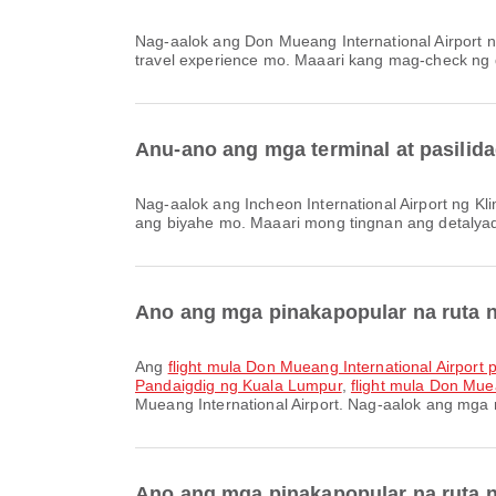
Nag-aalok ang Don Mueang International Airport ng Rental ng Kotse, Upuang de Gulong, Klinika at Parmasya at iba pang amenities para mas maging maganda ang
travel experience mo. Maaari kang mag-check ng det
Anu-ano ang mga terminal at pasilidad
Nag-aalok ang Incheon International Airport ng Klinika at Parmasya, Kuwarto para sa Nursery, Tindahan ng Duty Free at iba pang amenities para mas maging maginhawa
ang biyahe mo. Maaari mong tingnan ang detalyado
Ano ang mga pinakapopular na ruta ng
Ang
flight mula Don Mueang International Airport 
Pandaigdig ng Kuala Lumpur
,
flight mula Don Muea
Mueang International Airport. Nag-aalok ang mga
Ano ang mga pinakapopular na ruta ng