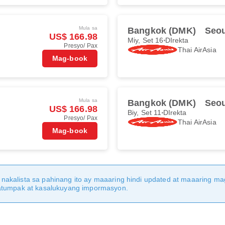
Mula sa
Bangkok (DMK)
Seou
US$ 166.98
Miy, Set 16
DIrekta
Presyo/ Pax
Thai AirAsia
Mag-book
Mula sa
Bangkok (DMK)
Seou
US$ 166.98
Biy, Set 11
DIrekta
Presyo/ Pax
Thai AirAsia
Mag-book
nakalista sa pahinang ito ay maaaring hindi updated at maaaring 
katumpak at kasalukuyang impormasyon.