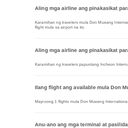
Aling mga airline ang pinakasikat par
Karamihan ng travelers mula Don Mueang Internat
flight mula sa airport na ito.
Aling mga airline ang pinakasikat par
Karamihan ng travelers papuntang Incheon Interna
Ilang flight ang available mula Don M
Mayroong 1 flights mula Don Mueang International
Anu-ano ang mga terminal at pasilida