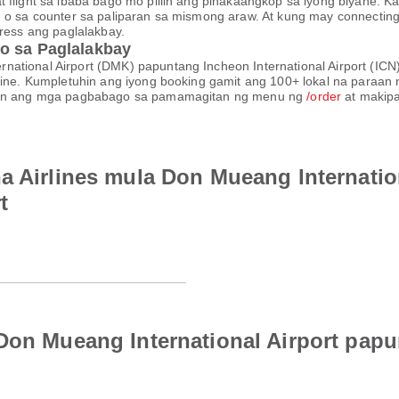
at flight sa ibaba bago mo piliin ang pinakaangkop sa iyong biyah
, o sa counter sa paliparan sa mismong araw. At kung may connecting 
tress ang paglalakbay.
o sa Paglalakbay
national Airport (DMK) papuntang Incheon International Airport (IC
rline. Kumpletuhin ang iyong booking gamit ang 100+ lokal na paraan 
alaan ang mga pagbabago sa pamamagitan ng menu ng
/order
at makipa
na Airlines mula Don Mueang Internatio
t
Don Mueang International Airport papu