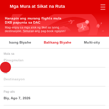
Mga Mura at Sikat na Ruta
Hanapin ang murang flights mula
DXB papunta sa DAC
Mag-enjoy sa mga alok ng tiket sa iyong
destinasyon. Simulan ang pag-book ngayon!
Isang Biyahe
Balikang Biyahe
Multi-city
Mula sa
Pinagmulan
Sa
Destinasyon
Pag-alis
Biy, Ago 7, 2026