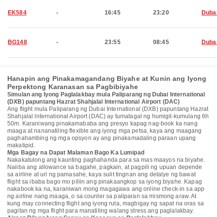
EK584
-
16:45
23:20
Duba
BG148
-
23:55
08:45
Duba
Hanapin ang Pinakamagandang Biyahe at Kunin ang Iyong
Perpektong Karanasan sa Pagbibiyahe
Simulan ang Iyong Paglalakbay mula Paliparang ng Dubai International
(DXB) papuntang Hazrat Shahjalal International Airport (DAC)
Ang flight mula Paliparang ng Dubai International (DXB) papuntang Hazrat
Shahjalal International Airport (DAC) ay tumatagal ng humigit-kumulang 6h
50m. Karaniwang pinakamababa ang presyo kapag nag-book ka nang
maaga at nananatiling flexible ang iyong mga petsa, kaya ang maagang
paghahambing ng mga opsyon ay ang pinakamadaling paraan upang
makatipid.
Mga Bagay na Dapat Malaman Bago Ka Lumipad
Nakakatulong ang kaunting paghahanda para sa mas maayos na biyahe.
Naiiba ang allowance sa bagahe, pagkain, at pagpili ng upuan depende
sa airline at uri ng pamasahe, kaya sulit tingnan ang detalye ng bawat
flight sa ibaba bago mo piliin ang pinakaangkop sa iyong biyahe. Kapag
nakabook ka na, karaniwan mong magagawa ang online check-in sa app
ng airline nang maaga, o sa counter sa paliparan sa mismong araw. At
kung may connecting flight ang iyong ruta, magbigay ng sapat na oras sa
pagitan ng mga flight para manatiling walang stress ang paglalakbay.