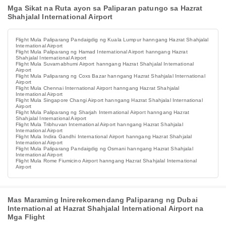
Mga Sikat na Ruta ayon sa Paliparan patungo sa Hazrat
Shahjalal International Airport
Flight Mula Paliparang Pandaigdig ng Kuala Lumpur hanngang Hazrat Shahjalal
International Airport
Flight Mula Paliparang ng Hamad International Airport hanngang Hazrat
Shahjalal International Airport
Flight Mula Suvarnabhumi Airport hanngang Hazrat Shahjalal International
Airport
Flight Mula Paliparang ng Coxs Bazar hanngang Hazrat Shahjalal International
Airport
Flight Mula Chennai International Airport hanngang Hazrat Shahjalal
International Airport
Flight Mula Singapore Changi Airport hanngang Hazrat Shahjalal International
Airport
Flight Mula Paliparang ng Sharjah International Airport hanngang Hazrat
Shahjalal International Airport
Flight Mula Tribhuvan International Airport hanngang Hazrat Shahjalal
International Airport
Flight Mula Indira Gandhi International Airport hanngang Hazrat Shahjalal
International Airport
Flight Mula Paliparang Pandaigdig ng Osmani hanngang Hazrat Shahjalal
International Airport
Flight Mula Rome Fiumicino Airport hanngang Hazrat Shahjalal International
Airport
Mas Maraming Inirerekomendang Paliparang ng Dubai
International at Hazrat Shahjalal International Airport na
Mga Flight