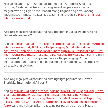
Nag-aalok ang Hazrat Shahjalal International Airport ng Shuttle Bus,
Lounge, Rental ng Kotse at iba pang amenities para mas maging
maginhawa ang biyahe mo. Maaari mong tingnan ang detalyadong
impormasyon tungkol sa facilities at terminal layouts sa
Hazrat Shahjalal
International Airport
.
Ano ang mga pinakapopular na ruta ng flight mula sa Paliparang ng
Dubai International?
Ang
flight mula Paliparang ng Dubai International papuntang Ninoy Aquino
International Airport
,
flight mula Paliparang ng Dubai International
papuntang Tribhuvan International Airport
,
flight mula Paliparang ng Dubai
International papuntang Paliparang Pandaigdig ng Kuala Lumpur
ang mga
pinakasikat na ruta ng paliparan mula sa Paliparang ng Dubai
International. Nag-aalok ang mga rutang ito ng maginhawang koneksyon
para sa iyong biyahe.
Ano ang mga pinakapopular na ruta ng flight papunta sa Hazrat
Shahjalal International Airport?
Ang
flight mula Paliparang Pandaigdig ng Kuala Lumpur papuntang Hazrat
Shahjalal International Airport
,
flight mula Paliparang ng Hamad
International Airport papuntang Hazrat Shahjalal International Airport
,
flight
mula Singapore Changi Airport papuntang Hazrat Shahjalal International
Airport
ang mga pinakasikat na ruta ng paliparan patungong Hazrat