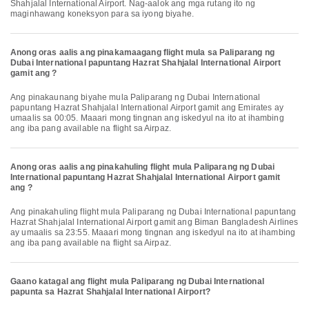
Shahjalal International Airport. Nag-aalok ang mga rutang ito ng
maginhawang koneksyon para sa iyong biyahe.
Anong oras aalis ang pinakamaagang flight mula sa Paliparang ng
Dubai International papuntang Hazrat Shahjalal International Airport
gamit ang ?
Ang pinakaunang biyahe mula Paliparang ng Dubai International
papuntang Hazrat Shahjalal International Airport gamit ang Emirates ay
umaalis sa 00:05. Maaari mong tingnan ang iskedyul na ito at ihambing
ang iba pang available na flight sa Airpaz.
Anong oras aalis ang pinakahuling flight mula Paliparang ng Dubai
International papuntang Hazrat Shahjalal International Airport gamit
ang ?
Ang pinakahuling flight mula Paliparang ng Dubai International papuntang
Hazrat Shahjalal International Airport gamit ang Biman Bangladesh Airlines
ay umaalis sa 23:55. Maaari mong tingnan ang iskedyul na ito at ihambing
ang iba pang available na flight sa Airpaz.
Gaano katagal ang flight mula Paliparang ng Dubai International
papunta sa Hazrat Shahjalal International Airport?