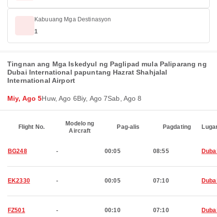
Kabuuang Mga Destinasyon
1
Tingnan ang Mga Iskedyul ng Paglipad mula Paliparang ng
Dubai International papuntang Hazrat Shahjalal
International Airport
Miy, Ago 5
Huw, Ago 6
Biy, Ago 7
Sab, Ago 8
Modelo ng
Flight No.
Pag-alis
Pagdating
Luga
Aircraft
BG248
-
00:05
08:55
Duba
EK2330
-
00:05
07:10
Duba
FZ501
-
00:10
07:10
Duba