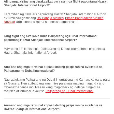
Aling mga airline ang pinakasikat para sa mga flight papuntang Hazrat
Shahjalal International Airport?
Karamihan ng travelers papuntang Hazrat Shahjalal International Airport
ay lumilipad gamit ang
US-Bangla Airlines
,
Biman Bangladesh Airlines
,
Novoair
, ang pinaka-sikat na airlines sa airport na ito.
Ilang flight ang available mula Paliparang ng Dubai International
papuntang Hazrat Shahjalal International Airport?
Mayroong 13 flights mula Paliparang ng Dubai International papunta sa
Hazrat Shahjalal International Airport.
Anu-ano ang mga terminal at pasilidad ng paliparan na available sa
Paliparang ng Dubai International?
Nag-aalok ang Paliparang ng Dubai International ng Kainan, Kuwarto para
sa Nursery, Tren at iba pang amenities para mas maging maganda ang
travel experience mo. Maaari kang mag-check ng detalye tungkol sa
facilities at terminal layout sa
Paliparang ng Dubai International
.
Anu-ano ang mga terminal at pasilidad ng paliparan na available sa
Hazrat Shahjalal International Airport?