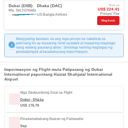
Dubai (DXB)
Dhaka (DAC)
Mula sa
US$ 224.41
Miy, Set 2
DIrekta
Presyo/ Pax
US-Bangla Airlines
Mag-book
Mangyaring tandaan na ang mga presyo na nakalista sa
pahinang ito ay maaaring hindi updated at maaaring magbago
nang walang paunang abiso. Sinisikap naming magbigay ng
pinakatumpak at kasalukuyang impormasyon.
Impormasyon ng Flight mula Paliparang ng Dubai
International papuntang Hazrat Shahjalal International
Airport
Mga Eksklusibong Deal sa Flight
Dubai - Dhaka
US$ 176.79
Pinakamababang Buwan ng Pamasahe
Sep