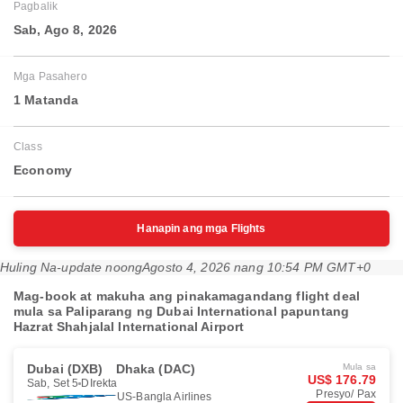
Pagbalik
Sab, Ago 8, 2026
Mga Pasahero
1 Matanda
Class
Economy
Hanapin ang mga Flights
Huling Na-update noong
Agosto 4, 2026 nang 10:54 PM GMT+0
Mag-book at makuha ang pinakamagandang flight deal
mula sa Paliparang ng Dubai International papuntang
Hazrat Shahjalal International Airport
Dubai (DXB)
Dhaka (DAC)
Mula sa
US$ 176.79
Sab, Set 5
DIrekta
Presyo/ Pax
US-Bangla Airlines