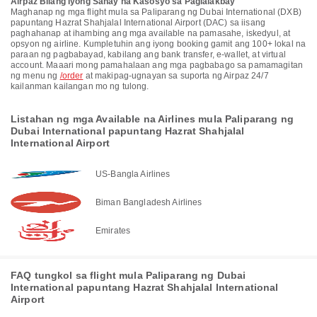
Airpaz Bilang Iyong Sanay na Kasosyo sa Paglalakbay
Maghanap ng mga flight mula sa Paliparang ng Dubai International (DXB)
papuntang Hazrat Shahjalal International Airport (DAC) sa iisang
paghahanap at ihambing ang mga available na pamasahe, iskedyul, at
opsyon ng airline. Kumpletuhin ang iyong booking gamit ang 100+ lokal na
paraan ng pagbabayad, kabilang ang bank transfer, e-wallet, at virtual
account. Maaari mong pamahalaan ang mga pagbabago sa pamamagitan
ng menu ng
/order
at makipag-ugnayan sa suporta ng Airpaz 24/7
kailanman kailangan mo ng tulong.
Listahan ng mga Available na Airlines mula Paliparang ng
Dubai International papuntang Hazrat Shahjalal
International Airport
US-Bangla Airlines
Biman Bangladesh Airlines
Emirates
FAQ tungkol sa flight mula Paliparang ng Dubai
International papuntang Hazrat Shahjalal International
Airport