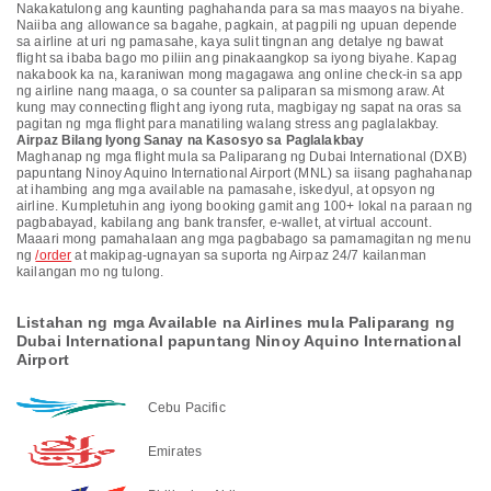
Nakakatulong ang kaunting paghahanda para sa mas maayos na biyahe.
Naiiba ang allowance sa bagahe, pagkain, at pagpili ng upuan depende
sa airline at uri ng pamasahe, kaya sulit tingnan ang detalye ng bawat
flight sa ibaba bago mo piliin ang pinakaangkop sa iyong biyahe. Kapag
nakabook ka na, karaniwan mong magagawa ang online check-in sa app
ng airline nang maaga, o sa counter sa paliparan sa mismong araw. At
kung may connecting flight ang iyong ruta, magbigay ng sapat na oras sa
pagitan ng mga flight para manatiling walang stress ang paglalakbay.
Airpaz Bilang Iyong Sanay na Kasosyo sa Paglalakbay
Maghanap ng mga flight mula sa Paliparang ng Dubai International (DXB)
papuntang Ninoy Aquino International Airport (MNL) sa iisang paghahanap
at ihambing ang mga available na pamasahe, iskedyul, at opsyon ng
airline. Kumpletuhin ang iyong booking gamit ang 100+ lokal na paraan ng
pagbabayad, kabilang ang bank transfer, e-wallet, at virtual account.
Maaari mong pamahalaan ang mga pagbabago sa pamamagitan ng menu
ng
/order
at makipag-ugnayan sa suporta ng Airpaz 24/7 kailanman
kailangan mo ng tulong.
Listahan ng mga Available na Airlines mula Paliparang ng
Dubai International papuntang Ninoy Aquino International
Airport
Cebu Pacific
Emirates