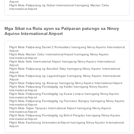
Airport
Flight Mula Paliparang ng Dubai International hanngang Mactan Cebu
International Airport
Mga Sikat na Ruta ayon sa Paliparan patungo sa Ninoy
Aquino International Airport
Flight Mula Paliparang Daniel Z Romualdez hanngang Ninoy Aquino International
Airport
Flight Mula Mactan Cebu International Airport hanngang Ninoy Aquino
International Airport
Flight Mula Iloilo International Airport hanngang Ninoy Aquino International
Airport
Flight Mula Paliparang ng Bacolod Silay hanngang Ninoy Aquino International
Airport
Flight Mula Paliparang ng Laguindingan hanngang Ninoy Aquino International
Airport
Flight Mula Paliparang ng Boracay hanngang Ninoy Aquino International Airport
Flight Mula Paliparang Pandaigdig ng Kalibo hanngang Ninoy Aquino
International Airport
Flight Mula Paliparang Pandaigdig ng Kuala Lumpur hanngang Ninoy Aquino
International Airport
Flight Mula Paliparang Pandaigdig ng Francisco Bangoy hanngang Ninoy Aquino
International Airport
Flight Mula Taipei Taoyuan International Airport hanngang Ninoy Aquino
International Airport
Flight Mula Paliparang Pandaigdig ng Bohol Panglao hanngang Ninoy Aquino
International Airport
Flight Mula Kaohsiung International Airport hanngang Ninoy Aquino International
Airport