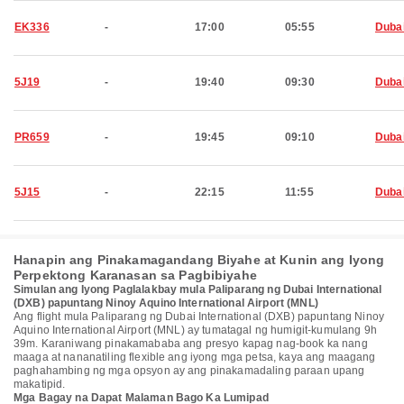
EK336
-
17:00
05:55
Duba
5J19
-
19:40
09:30
Duba
PR659
-
19:45
09:10
Duba
5J15
-
22:15
11:55
Duba
Hanapin ang Pinakamagandang Biyahe at Kunin ang Iyong
Perpektong Karanasan sa Pagbibiyahe
Simulan ang Iyong Paglalakbay mula Paliparang ng Dubai International
(DXB) papuntang Ninoy Aquino International Airport (MNL)
Ang flight mula Paliparang ng Dubai International (DXB) papuntang Ninoy
Aquino International Airport (MNL) ay tumatagal ng humigit-kumulang 9h
39m. Karaniwang pinakamababa ang presyo kapag nag-book ka nang
maaga at nananatiling flexible ang iyong mga petsa, kaya ang maagang
paghahambing ng mga opsyon ay ang pinakamadaling paraan upang
makatipid.
Mga Bagay na Dapat Malaman Bago Ka Lumipad