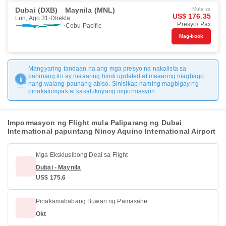
Dubai (DXB)
Maynila (MNL)
Mula sa
US$ 176.35
Lun, Ago 31
DIrekta
Presyo/ Pax
Cebu Pacific
Mag-book
Mangyaring tandaan na ang mga presyo na nakalista sa
pahinang ito ay maaaring hindi updated at maaaring magbago
nang walang paunang abiso. Sinisikap naming magbigay ng
pinakatumpak at kasalukuyang impormasyon.
Impormasyon ng Flight mula Paliparang ng Dubai
International papuntang Ninoy Aquino International Airport
Mga Eksklusibong Deal sa Flight
Dubai - Maynila
US$ 175.6
Pinakamababang Buwan ng Pamasahe
Okt