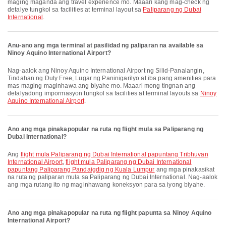
maging maganda ang travel experience mo. Maaari kang mag-check ng
detalye tungkol sa facilities at terminal layout sa
Paliparang ng Dubai
International
.
Anu-ano ang mga terminal at pasilidad ng paliparan na available sa
Ninoy Aquino International Airport?
Nag-aalok ang Ninoy Aquino International Airport ng Silid-Panalangin,
Tindahan ng Duty Free, Lugar ng Paninigarilyo at iba pang amenities para
mas maging maginhawa ang biyahe mo. Maaari mong tingnan ang
detalyadong impormasyon tungkol sa facilities at terminal layouts sa
Ninoy
Aquino International Airport
.
Ano ang mga pinakapopular na ruta ng flight mula sa Paliparang ng
Dubai International?
Ang
flight mula Paliparang ng Dubai International papuntang Tribhuvan
International Airport
,
flight mula Paliparang ng Dubai International
papuntang Paliparang Pandaigdig ng Kuala Lumpur
ang mga pinakasikat
na ruta ng paliparan mula sa Paliparang ng Dubai International. Nag-aalok
ang mga rutang ito ng maginhawang koneksyon para sa iyong biyahe.
Ano ang mga pinakapopular na ruta ng flight papunta sa Ninoy Aquino
International Airport?