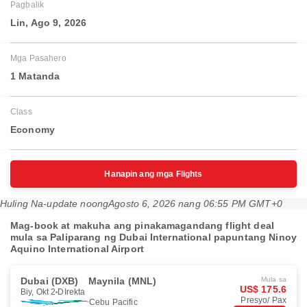
Pagbalik
Lin, Ago 9, 2026
Mga Pasahero
1 Matanda
Class
Economy
Hanapin ang mga Flights
Huling Na-update noong
Agosto 6, 2026 nang 06:55 PM GMT+0
Mag-book at makuha ang pinakamagandang flight deal
mula sa Paliparang ng Dubai International papuntang Ninoy
Aquino International Airport
Dubai (DXB)
Maynila (MNL)
Mula sa
US$ 175.6
Biy, Okt 2
DIrekta
Presyo/ Pax
Cebu Pacific