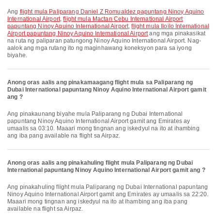
Ang
flight mula Paliparang Daniel Z Romualdez papuntang Ninoy Aquino
International Airport
,
flight mula Mactan Cebu International Airport
papuntang Ninoy Aquino International Airport
,
flight mula Iloilo International
Airport papuntang Ninoy Aquino International Airport
ang mga pinakasikat
na ruta ng paliparan patungong Ninoy Aquino International Airport. Nag-
aalok ang mga rutang ito ng maginhawang koneksyon para sa iyong
biyahe.
Anong oras aalis ang pinakamaagang flight mula sa Paliparang ng
Dubai International papuntang Ninoy Aquino International Airport gamit
ang ?
Ang pinakaunang biyahe mula Paliparang ng Dubai International
papuntang Ninoy Aquino International Airport gamit ang Emirates ay
umaalis sa 03:10. Maaari mong tingnan ang iskedyul na ito at ihambing
ang iba pang available na flight sa Airpaz.
Anong oras aalis ang pinakahuling flight mula Paliparang ng Dubai
International papuntang Ninoy Aquino International Airport gamit ang ?
Ang pinakahuling flight mula Paliparang ng Dubai International papuntang
Ninoy Aquino International Airport gamit ang Emirates ay umaalis sa 22:20.
Maaari mong tingnan ang iskedyul na ito at ihambing ang iba pang
available na flight sa Airpaz.