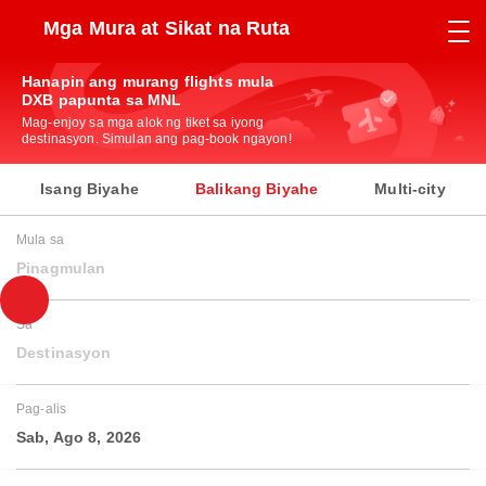
Mga Mura at Sikat na Ruta
Hanapin ang murang flights mula
DXB papunta sa MNL
Mag-enjoy sa mga alok ng tiket sa iyong
destinasyon. Simulan ang pag-book ngayon!
Isang Biyahe
Balikang Biyahe
Multi-city
Mula sa
Pinagmulan
Sa
Destinasyon
Pag-alis
Sab, Ago 8, 2026