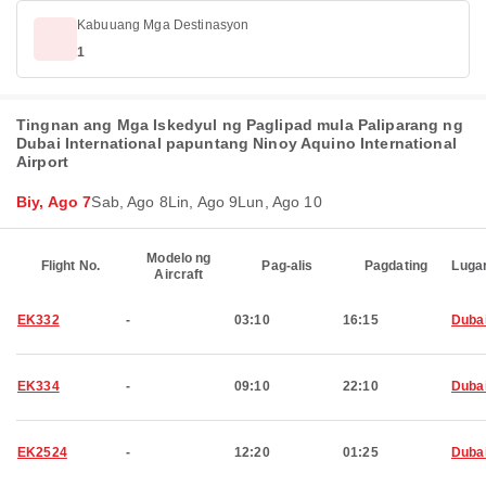
Kabuuang Mga Destinasyon
1
Tingnan ang Mga Iskedyul ng Paglipad mula Paliparang ng
Dubai International papuntang Ninoy Aquino International
Airport
Biy, Ago 7
Sab, Ago 8
Lin, Ago 9
Lun, Ago 10
Modelo ng
Flight No.
Pag-alis
Pagdating
Luga
Aircraft
EK332
-
03:10
16:15
Duba
EK334
-
09:10
22:10
Duba
EK2524
-
12:20
01:25
Duba