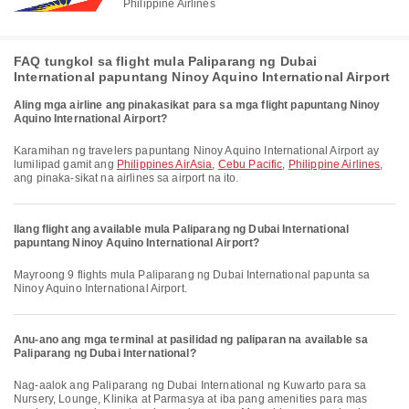
Philippine Airlines
FAQ tungkol sa flight mula Paliparang ng Dubai
International papuntang Ninoy Aquino International Airport
Aling mga airline ang pinakasikat para sa mga flight papuntang Ninoy
Aquino International Airport?
Karamihan ng travelers papuntang Ninoy Aquino International Airport ay
lumilipad gamit ang
Philippines AirAsia
,
Cebu Pacific
,
Philippine Airlines
,
ang pinaka-sikat na airlines sa airport na ito.
Ilang flight ang available mula Paliparang ng Dubai International
papuntang Ninoy Aquino International Airport?
Mayroong 9 flights mula Paliparang ng Dubai International papunta sa
Ninoy Aquino International Airport.
Anu-ano ang mga terminal at pasilidad ng paliparan na available sa
Paliparang ng Dubai International?
Nag-aalok ang Paliparang ng Dubai International ng Kuwarto para sa
Nursery, Lounge, Klinika at Parmasya at iba pang amenities para mas