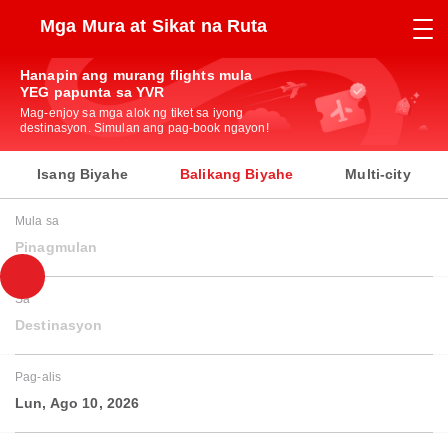
Mga Mura at Sikat na Ruta
Hanapin ang murang flights mula
YEG papunta sa YVR
Mag-enjoy sa mga alok ng tiket sa iyong
destinasyon. Simulan ang pag-book ngayon!
Isang Biyahe
Balikang Biyahe
Multi-city
Mula sa
Pinagmulan
Sa
Destinasyon
Pag-alis
Lun, Ago 10, 2026