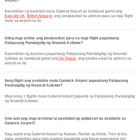
Airport?
Karamihan ng travelers mula Gatwick Airport ay lumilipad gamit ang
EasyJet UK
,
British Airways
, ang pinakasikat na airlines para sa mga flight
mula sa airport na ito.
Aling mga airline ang pinakasikat para sa mga flight papuntang
Paliparang Pandaigdig ng Nnamdi Azikiwe?
Karamihan ng travelers papuntang Paliparang Pandaigdig ng Nnamdi
Azikiwe ay lumilipad gamit ang
Air Peace
, ang pinaka-sikat na airlines sa
airport na ito.
Ilang flight ang available mula Gatwick Airport papuntang Paliparang
Pandaigdig ng Nnamdi Azikiwe?
Mayroong 1 flights mula Gatwick Airport papunta sa Paliparang Pandaigdig
ng Nnamdi Azikiwe.
Anu-ano ang mga terminal at pasilidad ng paliparan na available sa
Gatwick Airport?
Nag-aalok ang Gatwick Airport ng Kainan, Rental ng Kotse, Tren at iba
pang amenities para mas maging maganda ang travel experience mo.