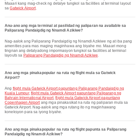
Maaari kang mag-check ng detalye tungkol sa facilities at terminal layout
sa
Gatwick Airport
.
Anu-ano ang mga terminal at pasilidad ng paliparan na available sa
Paliparang Pandaigdig ng Nnamdi Azikiwe?
Nag-aalok ang Paliparang Pandaigdig ng Nnamdi Azikiwe ng at iba pang
amenities para mas maging maginhawa ang biyahe mo. Maaari mong
tingnan ang detalyadong impormasyon tungkol sa facilities at terminal
layouts sa
Paliparang Pandaigdig ng Nnamdi Azikiwe
.
Ano ang mga pinakapopular na ruta ng flight mula sa Gatwick
Airport?
Ang
flight mula Gatwick Airport papuntang Paliparang Pandaigdig ng
Kuala Lumpur
,
flight mula Gatwick Airport papuntang Paliparang ng
Bahrain International Airport
,
flight mula Gatwick Airport papuntang
Copenhagen Airport
ang mga pinakasikat na ruta ng paliparan mula sa
Gatwick Airport. Nag-aalok ang mga rutang ito ng maginhawang
koneksyon para sa iyong biyahe.
Ano ang mga pinakapopular na ruta ng flight papunta sa Paliparang
Pandaigdig ng Nnamdi Azikiwe?