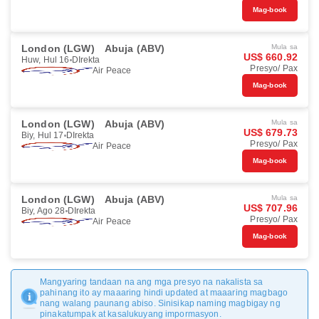
Mag-book
London (LGW)
Abuja (ABV)
Mula sa
US$ 660.92
Huw, Hul 16
DIrekta
Presyo/ Pax
Air Peace
Mag-book
London (LGW)
Abuja (ABV)
Mula sa
US$ 679.73
Biy, Hul 17
DIrekta
Presyo/ Pax
Air Peace
Mag-book
London (LGW)
Abuja (ABV)
Mula sa
US$ 707.96
Biy, Ago 28
DIrekta
Presyo/ Pax
Air Peace
Mag-book
Mangyaring tandaan na ang mga presyo na nakalista sa
pahinang ito ay maaaring hindi updated at maaaring magbago
nang walang paunang abiso. Sinisikap naming magbigay ng
pinakatumpak at kasalukuyang impormasyon.