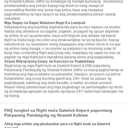
ng Nnamdi Azikiwe (ABV) ay tumatagal ng humigit-kumulang . Karaniwang
pinakamababa ang presyo kapag nag-book ka nang maaga at
nananatiling flexible ang iyong mga petsa, kaya ang maagang
paghahambing ng mga opsyon ay ang pinakamadaling paraan upang
makatipid.
Mga Bagay na Dapat Malaman Bago Ka Lumipad
Nakakatulong ang kaunting paghahanda para sa mas maayos na biyahe.
Naiiba ang allowance sa bagahe, pagkain, at pagpili ng upuan depende
sa airline at uri ng pamasahe, kaya sulit tingnan ang detalye ng bawat
flight sa ibaba bago mo piliin ang pinakaangkop sa iyong biyahe. Kapag
nakabook ka na, karaniwan mong magagawa ang online check-in sa app
ng airline nang maaga, o sa counter sa paliparan sa mismong araw. At
kung may connecting flight ang iyong ruta, magbigay ng sapat na oras sa
pagitan ng mga flight para manatiling walang stress ang paglalakbay.
Airpaz Bilang Iyong Sanay na Kasosyo sa Paglalakbay
Maghanap ng mga flight mula sa Gatwick Airport (LGW) papuntang
Paliparang Pandaigdig ng Nnamdi Azikiwe (ABV) sa iisang paghahanap at
ihambing ang mga available na pamasahe, iskedyul, at opsyon ng airline.
Kumpletuhin ang iyong booking gamit ang 100+ lokal na paraan ng
pagbabayad, kabilang ang bank transfer, e-wallet, at virtual account.
Maaari mong pamahalaan ang mga pagbabago sa pamamagitan ng menu
ng at makipag-ugnayan sa suporta ng Airpaz 24/7 kailanman kailangan mo
ng tulong.
FAQ tungkol sa flight mula Gatwick Airport papuntang
Paliparang Pandaigdig ng Nnamdi Azikiwe
Aling mga airline ang pinakasikat para sa flight mula sa Gatwick