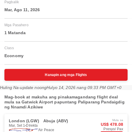
Pagbalik
Mar, Ago 11, 2026
Mga Pasahero
1 Matanda
Class
Economy
Hanapin ang mga Flights
Huling Na-update noong
Hulyo 14, 2026 nang 09:33 PM GMT+0
Mag-book at makuha ang pinakamagandang flight deal
mula sa Gatwick Airport papuntang Paliparang Pandaigdig
ng Nnamdi Azikiwe
London (LGW)
Abuja (ABV)
Mula sa
US$ 478.08
Mar, Set 1
DIrekta
Presyo/ Pax
Air Peace