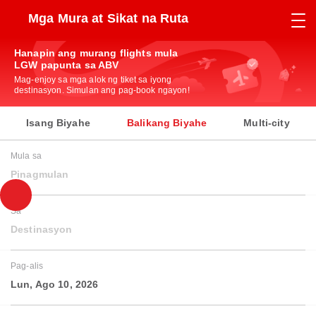
Mga Mura at Sikat na Ruta
Hanapin ang murang flights mula
LGW papunta sa ABV
Mag-enjoy sa mga alok ng tiket sa iyong
destinasyon. Simulan ang pag-book ngayon!
Isang Biyahe
Balikang Biyahe
Multi-city
Mula sa
Pinagmulan
Sa
Destinasyon
Pag-alis
Lun, Ago 10, 2026