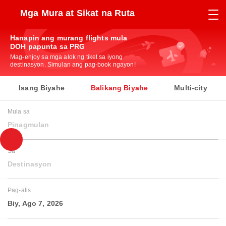
Mga Mura at Sikat na Ruta
Hanapin ang murang flights mula
DOH papunta sa PRG
Mag-enjoy sa mga alok ng tiket sa iyong
destinasyon. Simulan ang pag-book ngayon!
Isang Biyahe
Balikang Biyahe
Multi-city
Mula sa
Pinagmulan
Sa
Destinasyon
Pag-alis
Biy, Ago 7, 2026