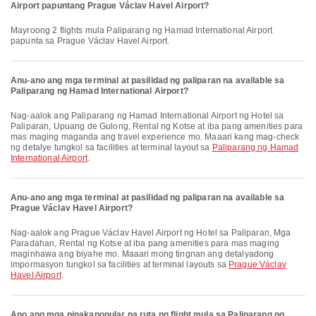
Airport papuntang Prague Václav Havel Airport?
Mayroong 2 flights mula Paliparang ng Hamad International Airport
papunta sa Prague Václav Havel Airport.
Anu-ano ang mga terminal at pasilidad ng paliparan na available sa
Paliparang ng Hamad International Airport?
Nag-aalok ang Paliparang ng Hamad International Airport ng Hotel sa
Paliparan, Upuang de Gulong, Rental ng Kotse at iba pang amenities para
mas maging maganda ang travel experience mo. Maaari kang mag-check
ng detalye tungkol sa facilities at terminal layout sa
Paliparang ng Hamad
International Airport
.
Anu-ano ang mga terminal at pasilidad ng paliparan na available sa
Prague Václav Havel Airport?
Nag-aalok ang Prague Václav Havel Airport ng Hotel sa Paliparan, Mga
Paradahan, Rental ng Kotse at iba pang amenities para mas maging
maginhawa ang biyahe mo. Maaari mong tingnan ang detalyadong
impormasyon tungkol sa facilities at terminal layouts sa
Prague Václav
Havel Airport
.
Ano ang mga pinakapopular na ruta ng flight mula sa Paliparang ng