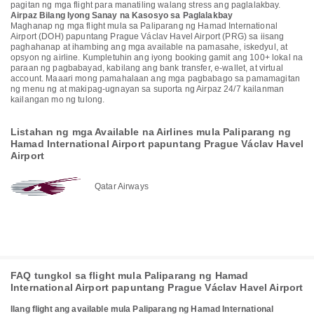
pagitan ng mga flight para manatiling walang stress ang paglalakbay.
Airpaz Bilang Iyong Sanay na Kasosyo sa Paglalakbay
Maghanap ng mga flight mula sa Paliparang ng Hamad International
Airport (DOH) papuntang Prague Václav Havel Airport (PRG) sa iisang
paghahanap at ihambing ang mga available na pamasahe, iskedyul, at
opsyon ng airline. Kumpletuhin ang iyong booking gamit ang 100+ lokal na
paraan ng pagbabayad, kabilang ang bank transfer, e-wallet, at virtual
account. Maaari mong pamahalaan ang mga pagbabago sa pamamagitan
ng menu ng at makipag-ugnayan sa suporta ng Airpaz 24/7 kailanman
kailangan mo ng tulong.
Listahan ng mga Available na Airlines mula Paliparang ng
Hamad International Airport papuntang Prague Václav Havel
Airport
Qatar Airways
FAQ tungkol sa flight mula Paliparang ng Hamad
International Airport papuntang Prague Václav Havel Airport
Ilang flight ang available mula Paliparang ng Hamad International