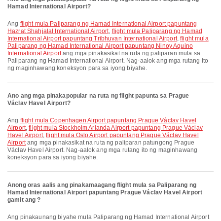
Hamad International Airport?
Ang
flight mula Paliparang ng Hamad International Airport papuntang
Hazrat Shahjalal International Airport
,
flight mula Paliparang ng Hamad
International Airport papuntang Tribhuvan International Airport
,
flight mula
Paliparang ng Hamad International Airport papuntang Ninoy Aquino
International Airport
ang mga pinakasikat na ruta ng paliparan mula sa
Paliparang ng Hamad International Airport. Nag-aalok ang mga rutang ito
ng maginhawang koneksyon para sa iyong biyahe.
Ano ang mga pinakapopular na ruta ng flight papunta sa Prague
Václav Havel Airport?
Ang
flight mula Copenhagen Airport papuntang Prague Václav Havel
Airport
,
flight mula Stockholm Arlanda Airport papuntang Prague Václav
Havel Airport
,
flight mula Oslo Airport papuntang Prague Václav Havel
Airport
ang mga pinakasikat na ruta ng paliparan patungong Prague
Václav Havel Airport. Nag-aalok ang mga rutang ito ng maginhawang
koneksyon para sa iyong biyahe.
Anong oras aalis ang pinakamaagang flight mula sa Paliparang ng
Hamad International Airport papuntang Prague Václav Havel Airport
gamit ang ?
Ang pinakaunang biyahe mula Paliparang ng Hamad International Airport