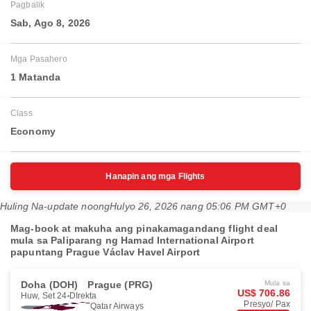
Pagbalik
Sab, Ago 8, 2026
Mga Pasahero
1 Matanda
Class
Economy
Hanapin ang mga Flights
Huling Na-update noong
Hulyo 26, 2026 nang 05:06 PM GMT+0
Mag-book at makuha ang pinakamagandang flight deal
mula sa Paliparang ng Hamad International Airport
papuntang Prague Václav Havel Airport
Doha (DOH)
Prague (PRG)
Mula sa
US$ 706.86
Huw, Set 24
DIrekta
Presyo/ Pax
Qatar Airways