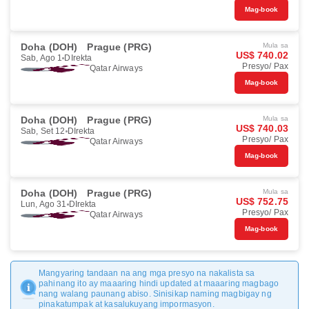
Mag-book
Doha (DOH)
Prague (PRG)
Mula sa
US$ 740.02
Sab, Ago 1
DIrekta
Presyo/ Pax
Qatar Airways
Mag-book
Doha (DOH)
Prague (PRG)
Mula sa
US$ 740.03
Sab, Set 12
DIrekta
Presyo/ Pax
Qatar Airways
Mag-book
Doha (DOH)
Prague (PRG)
Mula sa
US$ 752.75
Lun, Ago 31
DIrekta
Presyo/ Pax
Qatar Airways
Mag-book
Mangyaring tandaan na ang mga presyo na nakalista sa
pahinang ito ay maaaring hindi updated at maaaring magbago
nang walang paunang abiso. Sinisikap naming magbigay ng
pinakatumpak at kasalukuyang impormasyon.