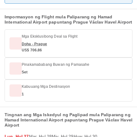
Impormasyon ng Flight mula Paliparang ng Hamad
International Airport papuntang Prague Václav Havel Airport
Mga Eksklusibong Deal sa Flight
Doha - Prague
US$ 706.86
Pinakamababang Buwan ng Pamasahe
Set
Kabuuang Mga Destinasyon
1
Tingnan ang Mga Iskedyul ng Paglipad mula Paliparang ng
Hamad International Airport papuntang Prague Václav Havel
Airport
Lun, Hul 27
Mar, Hul 28
Miy, Hul 29
Huw, Hul 30