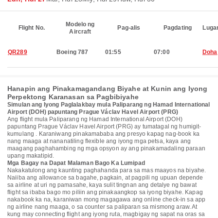
Modelo ng
Flight No.
Pag-alis
Pagdating
Luga
Aircraft
QR289
Boeing 787
01:55
07:00
Doha
Hanapin ang Pinakamagandang Biyahe at Kunin ang Iyong
Perpektong Karanasan sa Pagbibiyahe
Simulan ang Iyong Paglalakbay mula Paliparang ng Hamad International
Airport (DOH) papuntang Prague Václav Havel Airport (PRG)
Ang flight mula Paliparang ng Hamad International Airport (DOH)
papuntang Prague Václav Havel Airport (PRG) ay tumatagal ng humigit-
kumulang . Karaniwang pinakamababa ang presyo kapag nag-book ka
nang maaga at nananatiling flexible ang iyong mga petsa, kaya ang
maagang paghahambing ng mga opsyon ay ang pinakamadaling paraan
upang makatipid.
Mga Bagay na Dapat Malaman Bago Ka Lumipad
Nakakatulong ang kaunting paghahanda para sa mas maayos na biyahe.
Naiiba ang allowance sa bagahe, pagkain, at pagpili ng upuan depende
sa airline at uri ng pamasahe, kaya sulit tingnan ang detalye ng bawat
flight sa ibaba bago mo piliin ang pinakaangkop sa iyong biyahe. Kapag
nakabook ka na, karaniwan mong magagawa ang online check-in sa app
ng airline nang maaga, o sa counter sa paliparan sa mismong araw. At
kung may connecting flight ang iyong ruta, magbigay ng sapat na oras sa