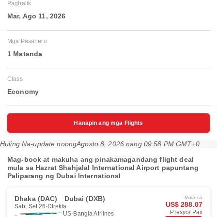
Pagbalik
Mar, Ago 11, 2026
Mga Pasahero
1 Matanda
Class
Economy
Hanapin ang mga Flights
Huling Na-update noong
Agosto 8, 2026 nang 09:58 PM GMT+0
Mag-book at makuha ang pinakamagandang flight deal
mula sa Hazrat Shahjalal International Airport papuntang
Paliparang ng Dubai International
Dhaka (DAC)
Dubai (DXB)
Mula sa
US$ 288.07
Sab, Set 26
DIrekta
Presyo/ Pax
US-Bangla Airlines