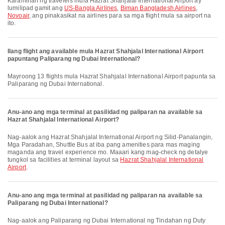
Karamihan ng travelers mula Hazrat Shahjalal International Airport ay
lumilipad gamit ang
US-Bangla Airlines
,
Biman Bangladesh Airlines
,
Novoair
, ang pinakasikat na airlines para sa mga flight mula sa airport na
ito.
Ilang flight ang available mula Hazrat Shahjalal International Airport
papuntang Paliparang ng Dubai International?
Mayroong 13 flights mula Hazrat Shahjalal International Airport papunta sa
Paliparang ng Dubai International.
Anu-ano ang mga terminal at pasilidad ng paliparan na available sa
Hazrat Shahjalal International Airport?
Nag-aalok ang Hazrat Shahjalal International Airport ng Silid-Panalangin,
Mga Paradahan, Shuttle Bus at iba pang amenities para mas maging
maganda ang travel experience mo. Maaari kang mag-check ng detalye
tungkol sa facilities at terminal layout sa
Hazrat Shahjalal International
Airport
.
Anu-ano ang mga terminal at pasilidad ng paliparan na available sa
Paliparang ng Dubai International?
Nag-aalok ang Paliparang ng Dubai International ng Tindahan ng Duty