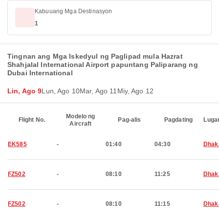
Kabuuang Mga Destinasyon
1
Tingnan ang Mga Iskedyul ng Paglipad mula Hazrat
Shahjalal International Airport papuntang Paliparang ng
Dubai International
Lin, Ago 9
Lun, Ago 10
Mar, Ago 11
Miy, Ago 12
Modelo ng
Flight No.
Pag-alis
Pagdating
Luga
Aircraft
EK585
-
01:40
04:30
Dhak
FZ502
-
08:10
11:25
Dhak
FZ502
-
08:10
11:15
Dhak