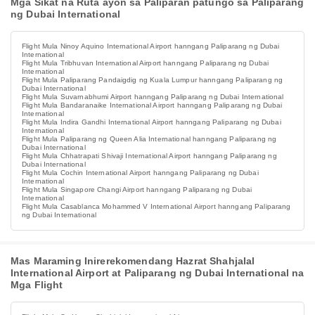
Mga Sikat na Ruta ayon sa Paliparan patungo sa Paliparang
ng Dubai International
Flight Mula Ninoy Aquino International Airport hanngang Paliparang ng Dubai
International
Flight Mula Tribhuvan International Airport hanngang Paliparang ng Dubai
International
Flight Mula Paliparang Pandaigdig ng Kuala Lumpur hanngang Paliparang ng
Dubai International
Flight Mula Suvarnabhumi Airport hanngang Paliparang ng Dubai International
Flight Mula Bandaranaike International Airport hanngang Paliparang ng Dubai
International
Flight Mula Indira Gandhi International Airport hanngang Paliparang ng Dubai
International
Flight Mula Paliparang ng Queen Alia International hanngang Paliparang ng
Dubai International
Flight Mula Chhatrapati Shivaji International Airport hanngang Paliparang ng
Dubai International
Flight Mula Cochin International Airport hanngang Paliparang ng Dubai
International
Flight Mula Singapore Changi Airport hanngang Paliparang ng Dubai
International
Flight Mula Casablanca Mohammed V International Airport hanngang Paliparang
ng Dubai International
Mas Maraming Inirerekomendang Hazrat Shahjalal
International Airport at Paliparang ng Dubai International na
Mga Flight