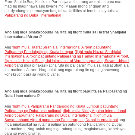
Free, Shuttle Bus, Klinika at Parmasya at iba pang amenities para mas
maging maginhawa ang biyahe mo. Maaari mong tingnan ang
detalyadong impormasyon tungkol sa facilities at terminal layouts sa
Paliparang ng Dubai International
.
Ano ang mga pinakapopular na ruta ng flight mula sa Hazrat Shahjalal
International Airport?
Ang
flight mula Hazrat Shahjalal International Airport papuntang
Paliparang Pandaigdig ng Kuala Lumpur
,
flight mula Hazrat Shahjalal
International Airport papuntang Paliparang ng Hamad International Airport
,
flight mula Hazrat Shahjalal International Airport papuntang Suvarnabhumi
Airport
ang mga pinakasikat na ruta ng paliparan mula sa Hazrat Shahjalal
International Airport. Nag-aalok ang mga rutang ito ng maginhawang
koneksyon para sa iyong biyahe.
Ano ang mga pinakapopular na ruta ng flight papunta sa Paliparang ng
Dubai International?
Ang
flight mula Paliparang Pandaigdig ng Kuala Lumpur papuntang
Paliparang ng Dubai International
,
flight mula Ninoy Aquino International
Airport papuntang Paliparang ng Dubai International
,
flight mula
Suvarnabhumi Airport papuntang Paliparang ng Dubai International
ang
mga pinakasikat na ruta ng paliparan patungong Paliparang ng Dubai
International. Nag-aalok ang mga rutang ito ng maginhawang koneksyon
para sa iyong biyahe.