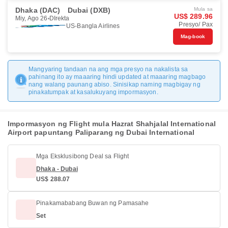
Dhaka (DAC)
Dubai (DXB)
Mula sa
US$ 289.96
Miy, Ago 26
DIrekta
Presyo/ Pax
US-Bangla Airlines
Mag-book
Mangyaring tandaan na ang mga presyo na nakalista sa
pahinang ito ay maaaring hindi updated at maaaring magbago
nang walang paunang abiso. Sinisikap naming magbigay ng
pinakatumpak at kasalukuyang impormasyon.
Impormasyon ng Flight mula Hazrat Shahjalal International
Airport papuntang Paliparang ng Dubai International
Mga Eksklusibong Deal sa Flight
Dhaka - Dubai
US$ 288.07
Pinakamababang Buwan ng Pamasahe
Set