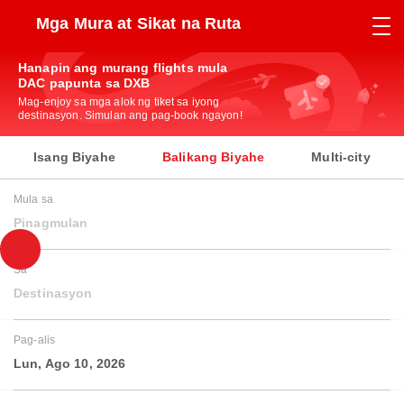
Mga Mura at Sikat na Ruta
Hanapin ang murang flights mula
DAC papunta sa DXB
Mag-enjoy sa mga alok ng tiket sa iyong
destinasyon. Simulan ang pag-book ngayon!
Isang Biyahe
Balikang Biyahe
Multi-city
Mula sa
Pinagmulan
Sa
Destinasyon
Pag-alis
Lun, Ago 10, 2026