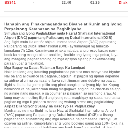
BS341
-
22:40
01:25
Dhak
Hanapin ang Pinakamagandang Biyahe at Kunin ang Iyong
Perpektong Karanasan sa Pagbibiyahe
Simulan ang Iyong Paglalakbay mula Hazrat Shahjalal International
Airport (DAC) papuntang Paliparang ng Dubai International (DXB)
Ang flight mula Hazrat Shahjalal International Airport (DAC) papuntang
Paliparang ng Dubai International (DXB) ay tumatagal ng humigit-
kumulang 7h 12m. Karaniwang pinakamababa ang presyo kapag nag-
book ka nang maaga at nananatiling flexible ang iyong mga petsa, kaya
ang maagang paghahambing ng mga opsyon ay ang pinakamadaling
paraan upang makatipid.
Mga Bagay na Dapat Malaman Bago Ka Lumipad
Nakakatulong ang kaunting paghahanda para sa mas maayos na biyahe.
Naiiba ang allowance sa bagahe, pagkain, at pagpili ng upuan depende
sa airline at uri ng pamasahe, kaya sulit tingnan ang detalye ng bawat
flight sa ibaba bago mo piliin ang pinakaangkop sa iyong biyahe. Kapag
nakabook ka na, karaniwan mong magagawa ang online check-in sa app
ng airline nang maaga, o sa counter sa paliparan sa mismong araw. At
kung may connecting flight ang iyong ruta, magbigay ng sapat na oras sa
pagitan ng mga flight para manatiling walang stress ang paglalakbay.
Airpaz Bilang Iyong Sanay na Kasosyo sa Paglalakbay
Maghanap ng mga flight mula sa Hazrat Shahjalal International Airport
(DAC) papuntang Paliparang ng Dubai International (DXB) sa iisang
paghahanap at ihambing ang mga available na pamasahe, iskedyul, at
opsyon ng airline. Kumpletuhin ang iyong booking gamit ang 100+ lokal na
paraan ng pagbabayad, kabilang ang bank transfer, e-wallet, at virtual