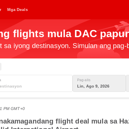
r
Mga Deals
g flights mula DAC papu
t sa iyong destinasyon. Simulan ang pag
a
Pag-alis
Lin, Ago 9, 2026
:51 PM GMT+0
akamagandang flight deal mula sa Hazr