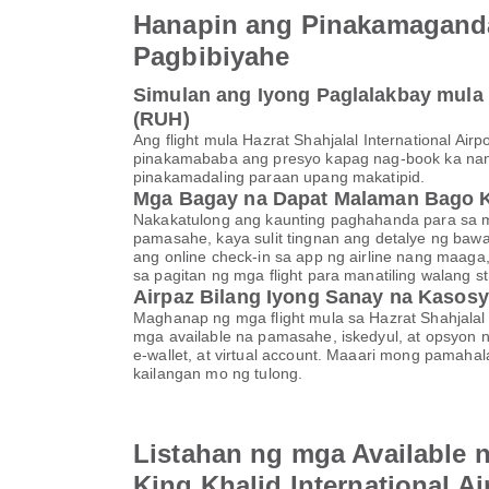
Hanapin ang Pinakamaganda
Pagbibiyahe
Simulan ang Iyong Paglalakbay mula H
(RUH)
Ang flight mula Hazrat Shahjalal International Ai
pinakamababa ang presyo kapag nag-book ka nan
pinakamadaling paraan upang makatipid.
Mga Bagay na Dapat Malaman Bago 
Nakakatulong ang kaunting paghahanda para sa ma
pamasahe, kaya sulit tingnan ang detalye ng baw
ang online check-in sa app ng airline nang maaga
sa pagitan ng mga flight para manatiling walang s
Airpaz Bilang Iyong Sanay na Kasosy
Maghanap ng mga flight mula sa Hazrat Shahjalal 
mga available na pamasahe, iskedyul, at opsyon n
e-wallet, at virtual account. Maaari mong pam
kailangan mo ng tulong.
Listahan ng mga Available n
King Khalid International Ai