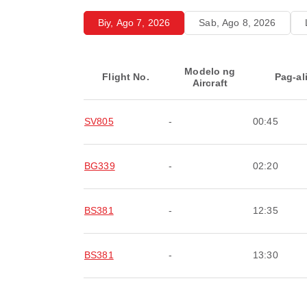
Biy, Ago 7, 2026
Sab, Ago 8, 2026
Modelo ng
Flight No.
Pag-al
Aircraft
SV805
-
00:45
BG339
-
02:20
BS381
-
12:35
BS381
-
13:30