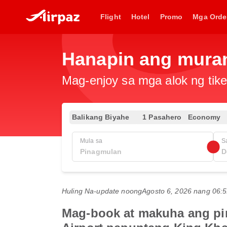
Flight
Hotel
Promo
Mga Orde
Hanapin ang muran
Mag-enjoy sa mga alok ng tike
Balikang Biyahe
1 Pasahero
Economy
Mula sa
S
Huling Na-update noong
Agosto 6, 2026 nang 06
Mag-book at makuha ang pin