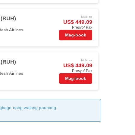
Mula sa
 (RUH)
US$ 449.09
Presyo/ Pax
esh Airlines
Mag-book
Mula sa
 (RUH)
US$ 449.09
Presyo/ Pax
esh Airlines
Mag-book
magbago nang walang paunang