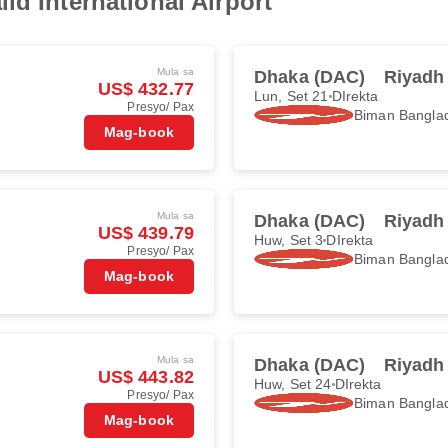
id International Airport
Mula sa
Dhaka (DAC)
Riyadh
US$ 432.77
Lun, Set 21
DIrekta
Presyo/ Pax
Biman Banglad
Mag-book
Mula sa
Dhaka (DAC)
Riyadh
US$ 439.79
Huw, Set 3
DIrekta
Presyo/ Pax
Biman Banglad
Mag-book
Mula sa
Dhaka (DAC)
Riyadh
US$ 443.82
Huw, Set 24
DIrekta
Presyo/ Pax
Biman Banglad
Mag-book