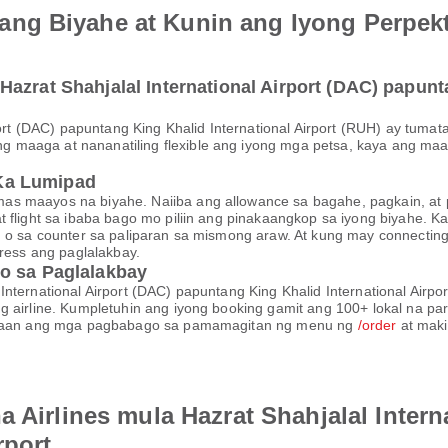
ng Biyahe at Kunin ang Iyong Perpek
azrat Shahjalal International Airport (DAC) papunta
rport (DAC) papuntang King Khalid International Airport (RUH) ay tum
g maaga at nananatiling flexible ang iyong mga petsa, kaya ang 
Ka Lumipad
s maayos na biyahe. Naiiba ang allowance sa bagahe, pagkain, at pa
at flight sa ibaba bago mo piliin ang pinakaangkop sa iyong biyah
, o sa counter sa paliparan sa mismong araw. At kung may connecting 
tress ang paglalakbay.
o sa Paglalakbay
International Airport (DAC) papuntang King Khalid International Airp
g airline. Kumpletuhin ang iyong booking gamit ang 100+ lokal na pa
ahalaan ang mga pagbabago sa pamamagitan ng menu ng
/order
at maki
a Airlines mula Hazrat Shahjalal Inter
rport