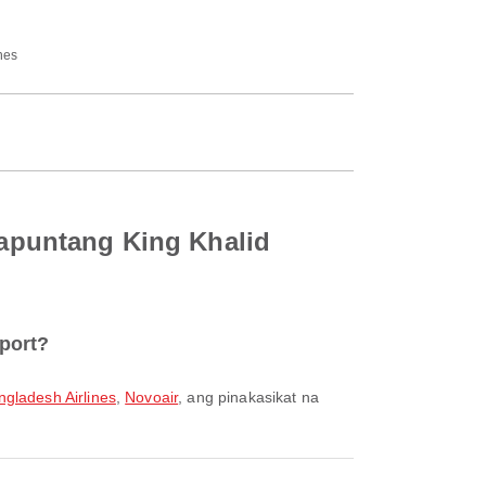
nes
 papuntang King Khalid
rport?
gladesh Airlines
,
Novoair
, ang pinakasikat na