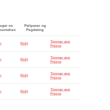
ugar na
Paliparan ng
puntahan
Pagdating
Tingnan ang
h
RUH
Presyo
Tingnan ang
h
RUH
Presyo
Tingnan ang
h
RUH
Presyo
Tingnan ang
h
RUH
Presyo