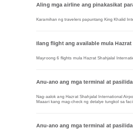
Aling mga airline ang pinakasikat par
Karamihan ng travelers papuntang King Khalid Int
Ilang flight ang available mula Hazrat
Mayroong 6 flights mula Hazrat Shahjalal Internati
Anu-ano ang mga terminal at pasilidad
Nag-aalok ang Hazrat Shahjalal International Airport ng Taxi, Kainan, Lugar ng Paninigarilyo at iba pang amenities para mas maging maganda ang travel experience mo.
Maaari kang mag-check ng detalye tungkol sa facili
Anu-ano ang mga terminal at pasilidad