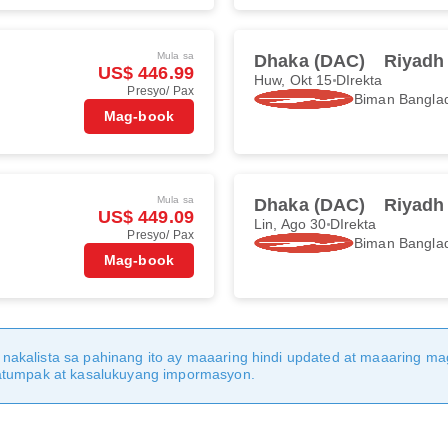
Mula sa
Dhaka (DAC)
Riyadh
US$ 446.99
Huw, Okt 15
DIrekta
Presyo/ Pax
Biman Banglad
Mag-book
Mula sa
Dhaka (DAC)
Riyadh
US$ 449.09
Lin, Ago 30
DIrekta
Presyo/ Pax
Biman Banglad
Mag-book
nakalista sa pahinang ito ay maaaring hindi updated at maaaring 
katumpak at kasalukuyang impormasyon.