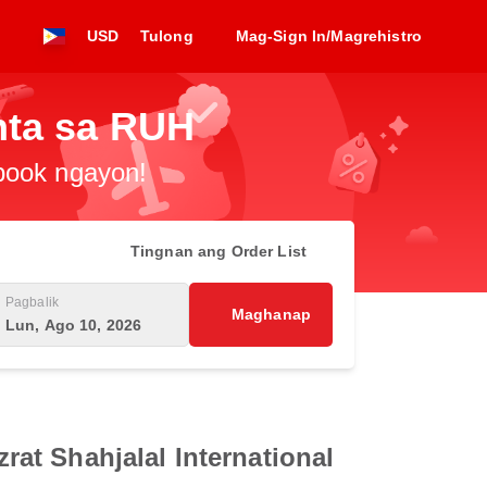
USD
Tulong
Mag-Sign In/Magrehistro
nta sa RUH
-book ngayon!
Tingnan ang Order List
Pagbalik
Maghanap
Lun, Ago 10, 2026
at Shahjalal International