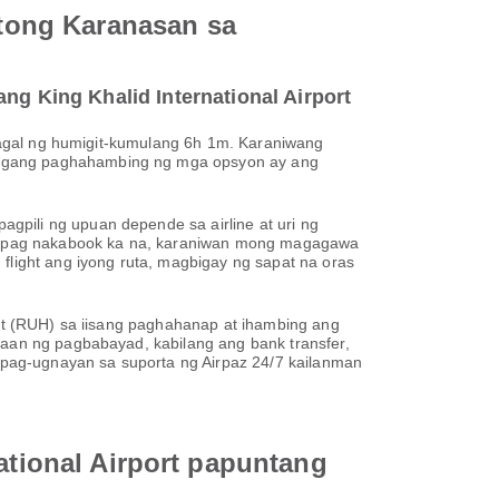
tong Karanasan sa
ng King Khalid International Airport
atagal ng humigit-kumulang 6h 1m. Karaniwang
maagang paghahambing ng mga opsyon ay ang
gpili ng upuan depende sa airline at uri ng
e. Kapag nakabook ka na, karaniwan mong magagawa
flight ang iyong ruta, magbigay ng sapat na oras
ort (RUH) sa iisang paghahanap at ihambing ang
raan ng pagbabayad, kabilang ang bank transfer,
pag-ugnayan sa suporta ng Airpaz 24/7 kailanman
national Airport papuntang