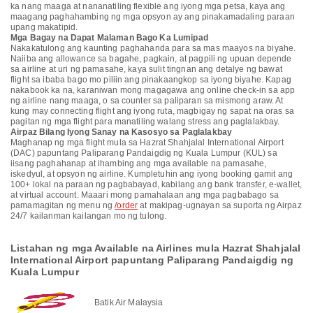
ka nang maaga at nananatiling flexible ang iyong mga petsa, kaya ang
maagang paghahambing ng mga opsyon ay ang pinakamadaling paraan
upang makatipid.
Mga Bagay na Dapat Malaman Bago Ka Lumipad
Nakakatulong ang kaunting paghahanda para sa mas maayos na biyahe.
Naiiba ang allowance sa bagahe, pagkain, at pagpili ng upuan depende
sa airline at uri ng pamasahe, kaya sulit tingnan ang detalye ng bawat
flight sa ibaba bago mo piliin ang pinakaangkop sa iyong biyahe. Kapag
nakabook ka na, karaniwan mong magagawa ang online check-in sa app
ng airline nang maaga, o sa counter sa paliparan sa mismong araw. At
kung may connecting flight ang iyong ruta, magbigay ng sapat na oras sa
pagitan ng mga flight para manatiling walang stress ang paglalakbay.
Airpaz Bilang Iyong Sanay na Kasosyo sa Paglalakbay
Maghanap ng mga flight mula sa Hazrat Shahjalal International Airport
(DAC) papuntang Paliparang Pandaigdig ng Kuala Lumpur (KUL) sa
iisang paghahanap at ihambing ang mga available na pamasahe,
iskedyul, at opsyon ng airline. Kumpletuhin ang iyong booking gamit ang
100+ lokal na paraan ng pagbabayad, kabilang ang bank transfer, e-wallet,
at virtual account. Maaari mong pamahalaan ang mga pagbabago sa
pamamagitan ng menu ng
/order
at makipag-ugnayan sa suporta ng Airpaz
24/7 kailanman kailangan mo ng tulong.
Listahan ng mga Available na Airlines mula Hazrat Shahjalal
International Airport papuntang Paliparang Pandaigdig ng
Kuala Lumpur
Batik Air Malaysia