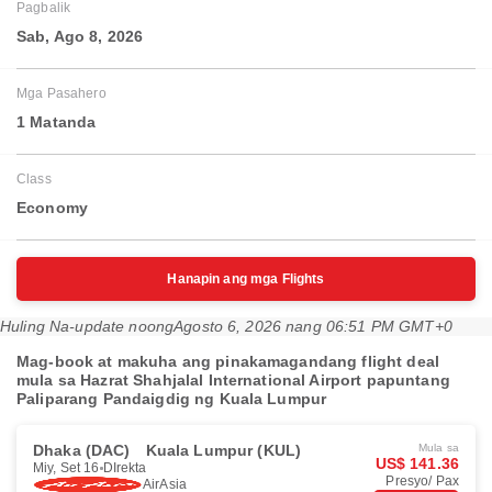
Pagbalik
Sab, Ago 8, 2026
Mga Pasahero
1 Matanda
Class
Economy
Hanapin ang mga Flights
Huling Na-update noong
Agosto 6, 2026 nang 06:51 PM GMT+0
Mag-book at makuha ang pinakamagandang flight deal
mula sa Hazrat Shahjalal International Airport papuntang
Paliparang Pandaigdig ng Kuala Lumpur
Dhaka (DAC)
Kuala Lumpur (KUL)
Mula sa
US$ 141.36
Miy, Set 16
DIrekta
Presyo/ Pax
AirAsia