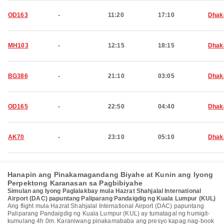
OD163
-
11:20
17:10
Dhak
MH103
-
12:15
18:15
Dhak
BG386
-
21:10
03:05
Dhak
OD165
-
22:50
04:40
Dhak
AK70
-
23:10
05:10
Dhak
Hanapin ang Pinakamagandang Biyahe at Kunin ang Iyong
Perpektong Karanasan sa Pagbibiyahe
Simulan ang Iyong Paglalakbay mula Hazrat Shahjalal International
Airport (DAC) papuntang Paliparang Pandaigdig ng Kuala Lumpur (KUL)
Ang flight mula Hazrat Shahjalal International Airport (DAC) papuntang
Paliparang Pandaigdig ng Kuala Lumpur (KUL) ay tumatagal ng humigit-
kumulang 4h 0m. Karaniwang pinakamababa ang presyo kapag nag-book