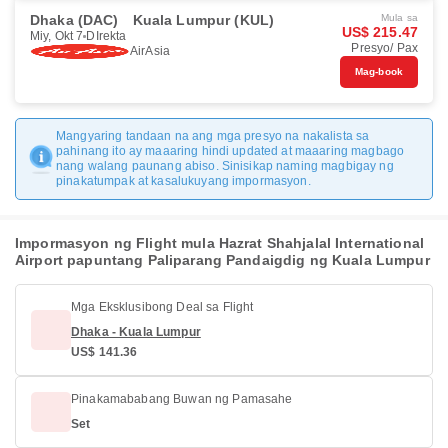
Dhaka (DAC)
Kuala Lumpur (KUL)
Mula sa
US$ 215.47
Miy, Okt 7
DIrekta
Presyo/ Pax
AirAsia
Mag-book
Mangyaring tandaan na ang mga presyo na nakalista sa
pahinang ito ay maaaring hindi updated at maaaring magbago
nang walang paunang abiso. Sinisikap naming magbigay ng
pinakatumpak at kasalukuyang impormasyon.
Impormasyon ng Flight mula Hazrat Shahjalal International
Airport papuntang Paliparang Pandaigdig ng Kuala Lumpur
Mga Eksklusibong Deal sa Flight
Dhaka - Kuala Lumpur
US$ 141.36
Pinakamababang Buwan ng Pamasahe
Set