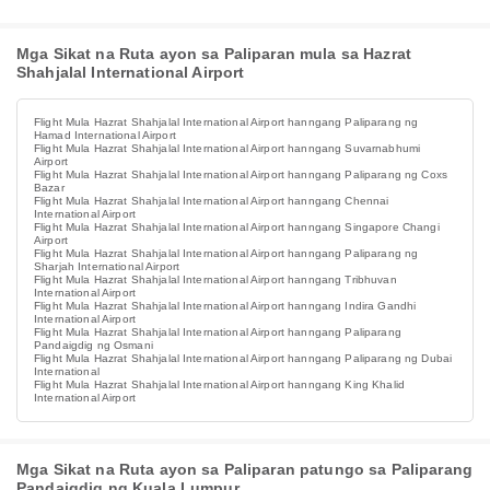
Mga Sikat na Ruta ayon sa Paliparan mula sa Hazrat
Shahjalal International Airport
Flight Mula Hazrat Shahjalal International Airport hanngang Paliparang ng
Hamad International Airport
Flight Mula Hazrat Shahjalal International Airport hanngang Suvarnabhumi
Airport
Flight Mula Hazrat Shahjalal International Airport hanngang Paliparang ng Coxs
Bazar
Flight Mula Hazrat Shahjalal International Airport hanngang Chennai
International Airport
Flight Mula Hazrat Shahjalal International Airport hanngang Singapore Changi
Airport
Flight Mula Hazrat Shahjalal International Airport hanngang Paliparang ng
Sharjah International Airport
Flight Mula Hazrat Shahjalal International Airport hanngang Tribhuvan
International Airport
Flight Mula Hazrat Shahjalal International Airport hanngang Indira Gandhi
International Airport
Flight Mula Hazrat Shahjalal International Airport hanngang Paliparang
Pandaigdig ng Osmani
Flight Mula Hazrat Shahjalal International Airport hanngang Paliparang ng Dubai
International
Flight Mula Hazrat Shahjalal International Airport hanngang King Khalid
International Airport
Mga Sikat na Ruta ayon sa Paliparan patungo sa Paliparang
Pandaigdig ng Kuala Lumpur