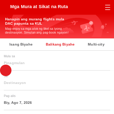
Mga Mura at Sikat na Ruta
Hanapin ang murang flights mula
DAC papunta sa KUL
Mag-enjoy sa mga alok ng tiket sa iyong
destinasyon. Simulan ang pag-book ngayon!
Isang Biyahe
Balikang Biyahe
Multi-city
Mula sa
Pinagmulan
Sa
Destinasyon
Pag-alis
Biy, Ago 7, 2026