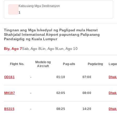
Kabuuang Mga Destinasyon
1
Tingnan ang Mga Iskedyul ng Paglipad mula Hazrat
Shahjalal International Airport papuntang Paliparang
Pandaigdig ng Kuala Lumpur
Biy, Ago 7
Sab, Ago 8
Lin, Ago 9
Lun, Ago 10
Modelo ng
Flight No.
Pag-alis
Pagdating
Luga
Aircraft
OD161
-
01:10
07:00
Dhak
MH197
-
02:05
08:00
Dhak
BS315
-
08:25
14:20
Dhak