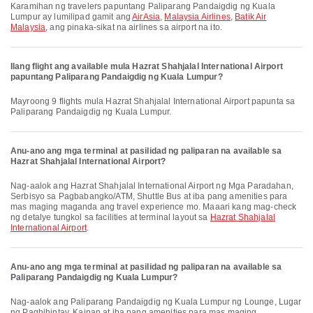
Karamihan ng travelers papuntang Paliparang Pandaigdig ng Kuala
Lumpur ay lumilipad gamit ang
AirAsia
,
Malaysia Airlines
,
Batik Air
Malaysia
, ang pinaka-sikat na airlines sa airport na ito.
Ilang flight ang available mula Hazrat Shahjalal International Airport
papuntang Paliparang Pandaigdig ng Kuala Lumpur?
Mayroong 9 flights mula Hazrat Shahjalal International Airport papunta sa
Paliparang Pandaigdig ng Kuala Lumpur.
Anu-ano ang mga terminal at pasilidad ng paliparan na available sa
Hazrat Shahjalal International Airport?
Nag-aalok ang Hazrat Shahjalal International Airport ng Mga Paradahan,
Serbisyo sa Pagbabangko/ATM, Shuttle Bus at iba pang amenities para
mas maging maganda ang travel experience mo. Maaari kang mag-check
ng detalye tungkol sa facilities at terminal layout sa
Hazrat Shahjalal
International Airport
.
Anu-ano ang mga terminal at pasilidad ng paliparan na available sa
Paliparang Pandaigdig ng Kuala Lumpur?
Nag-aalok ang Paliparang Pandaigdig ng Kuala Lumpur ng Lounge, Lugar
ng Paghihintay, Kainan at iba pang amenities para mas maging