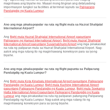
maginhawa ang biyahe mo. Maaari mong tingnan ang detalyadong
impormasyon tungkol sa facilities at terminal layouts sa
Paliparang
Pandaigdig ng Kuala Lumpur
.
Ano ang mga pinakapopular na ruta ng flight mula sa Hazrat Shahjalal
International Airport?
Ang
flight mula Hazrat Shahjalal International Airport papuntang
Paliparang ng Hamad International Airport
,
flight mula Hazrat Shahjalal
International Airport papuntang Suvarnabhumi Airport
ang mga pinakasikat
na ruta ng paliparan mula sa Hazrat Shahjalal International Airport. Nag-
aalok ang mga rutang ito ng maginhawang koneksyon para sa iyong
biyahe.
Ano ang mga pinakapopular na ruta ng flight papunta sa Paliparang
Pandaigdig ng Kuala Lumpur?
Ang
flight mula Kota Kinabalu International Airport papuntang Paliparang
Pandaigdig ng Kuala Lumpur
,
flight mula Kuching International Airport
papuntang Paliparang Pandaigdig ng Kuala Lumpur
,
flight mula Soekarno
Hatta International Airport papuntang Paliparang Pandaigdig ng Kuala
Lumpur
ang mga pinakasikat na ruta ng paliparan patungong Paliparang
Pandaigdig ng Kuala Lumpur. Nag-aalok ang mga rutang ito ng
maginhawang koneksyon para sa iyong biyahe.