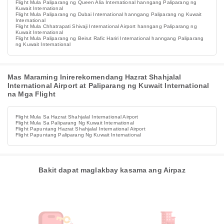
Flight Mula Paliparang ng Queen Alia International hanngang Paliparang ng
Kuwait International
Flight Mula Paliparang ng Dubai International hanngang Paliparang ng Kuwait
International
Flight Mula Chhatrapati Shivaji International Airport hanngang Paliparang ng
Kuwait International
Flight Mula Paliparang ng Beirut Rafic Hariri International hanngang Paliparang
ng Kuwait International
Mas Maraming Inirerekomendang Hazrat Shahjalal
International Airport at Paliparang ng Kuwait International
na Mga Flight
Flight Mula Sa Hazrat Shahjalal International Airport
Flight Mula Sa Paliparang Ng Kuwait International
Flight Papuntang Hazrat Shahjalal International Airport
Flight Papuntang Paliparang Ng Kuwait International
Bakit dapat maglakbay kasama ang Airpaz