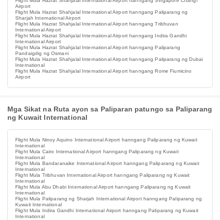
Flight Mula Hazrat Shahjalal International Airport hanngang Singapore Changi
Airport
Flight Mula Hazrat Shahjalal International Airport hanngang Paliparang ng
Sharjah International Airport
Flight Mula Hazrat Shahjalal International Airport hanngang Tribhuvan
International Airport
Flight Mula Hazrat Shahjalal International Airport hanngang Indira Gandhi
International Airport
Flight Mula Hazrat Shahjalal International Airport hanngang Paliparang
Pandaigdig ng Osmani
Flight Mula Hazrat Shahjalal International Airport hanngang Paliparang ng Dubai
International
Flight Mula Hazrat Shahjalal International Airport hanngang Rome Fiumicino
Airport
Mga Sikat na Ruta ayon sa Paliparan patungo sa Paliparang
ng Kuwait International
Flight Mula Ninoy Aquino International Airport hanngang Paliparang ng Kuwait
International
Flight Mula Cairo International Airport hanngang Paliparang ng Kuwait
International
Flight Mula Bandaranaike International Airport hanngang Paliparang ng Kuwait
International
Flight Mula Tribhuvan International Airport hanngang Paliparang ng Kuwait
International
Flight Mula Abu Dhabi International Airport hanngang Paliparang ng Kuwait
International
Flight Mula Paliparang ng Sharjah International Airport hanngang Paliparang ng
Kuwait International
Flight Mula Indira Gandhi International Airport hanngang Paliparang ng Kuwait
International