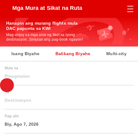
Mga Mura at Sikat na Ruta
Hanapin ang murang flights mula
DAC papunta sa KWI
Mag-enjoy sa mga alok ng tiket sa iyong
destinasyon. Simulan ang pag-book ngayon!
Isang Biyahe
Balikang Biyahe
Multi-city
Mula sa
Pinagmulan
Sa
Destinasyon
Pag-alis
Biy, Ago 7, 2026