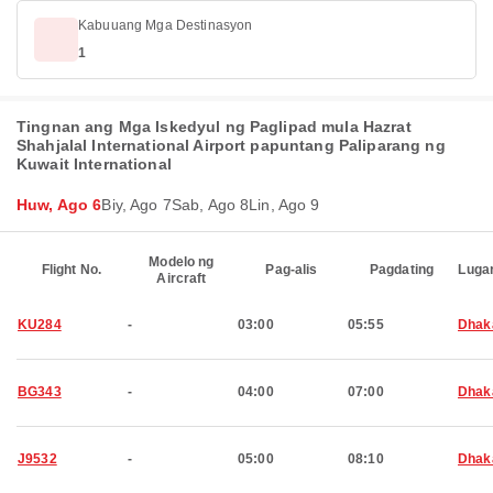
Kabuuang Mga Destinasyon
1
Tingnan ang Mga Iskedyul ng Paglipad mula Hazrat
Shahjalal International Airport papuntang Paliparang ng
Kuwait International
Huw, Ago 6
Biy, Ago 7
Sab, Ago 8
Lin, Ago 9
Modelo ng
Flight No.
Pag-alis
Pagdating
Luga
Aircraft
KU284
-
03:00
05:55
Dhak
BG343
-
04:00
07:00
Dhak
J9532
-
05:00
08:10
Dhak