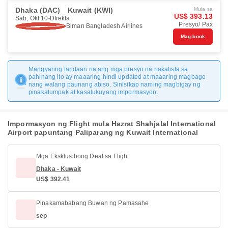
Dhaka (DAC)
Kuwait (KWI)
Mula sa
US$ 393.13
Sab, Okt 10
DIrekta
Presyo/ Pax
Biman Bangladesh Airlines
Mag-book
Mangyaring tandaan na ang mga presyo na nakalista sa
pahinang ito ay maaaring hindi updated at maaaring magbago
nang walang paunang abiso. Sinisikap naming magbigay ng
pinakatumpak at kasalukuyang impormasyon.
Impormasyon ng Flight mula Hazrat Shahjalal International
Airport papuntang Paliparang ng Kuwait International
Mga Eksklusibong Deal sa Flight
Dhaka - Kuwait
US$ 392.41
Pinakamababang Buwan ng Pamasahe
sep