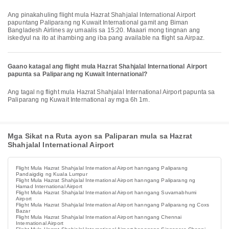
Ang pinakahuling flight mula Hazrat Shahjalal International Airport
papuntang Paliparang ng Kuwait International gamit ang Biman
Bangladesh Airlines ay umaalis sa 15:20. Maaari mong tingnan ang
iskedyul na ito at ihambing ang iba pang available na flight sa Airpaz.
Gaano katagal ang flight mula Hazrat Shahjalal International Airport
papunta sa Paliparang ng Kuwait International?
Ang tagal ng flight mula Hazrat Shahjalal International Airport papunta sa
Paliparang ng Kuwait International ay mga 6h 1m.
Mga Sikat na Ruta ayon sa Paliparan mula sa Hazrat
Shahjalal International Airport
Flight Mula Hazrat Shahjalal International Airport hanngang Paliparang
Pandaigdig ng Kuala Lumpur
Flight Mula Hazrat Shahjalal International Airport hanngang Paliparang ng
Hamad International Airport
Flight Mula Hazrat Shahjalal International Airport hanngang Suvarnabhumi
Airport
Flight Mula Hazrat Shahjalal International Airport hanngang Paliparang ng Coxs
Bazar
Flight Mula Hazrat Shahjalal International Airport hanngang Chennai
International Airport