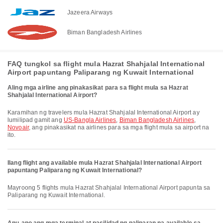
Jazeera Airways
Biman Bangladesh Airlines
FAQ tungkol sa flight mula Hazrat Shahjalal International
Airport papuntang Paliparang ng Kuwait International
Aling mga airline ang pinakasikat para sa flight mula sa Hazrat
Shahjalal International Airport?
Karamihan ng travelers mula Hazrat Shahjalal International Airport ay
lumilipad gamit ang
US-Bangla Airlines
,
Biman Bangladesh Airlines
,
Novoair
, ang pinakasikat na airlines para sa mga flight mula sa airport na
ito.
Ilang flight ang available mula Hazrat Shahjalal International Airport
papuntang Paliparang ng Kuwait International?
Mayroong 5 flights mula Hazrat Shahjalal International Airport papunta sa
Paliparang ng Kuwait International.