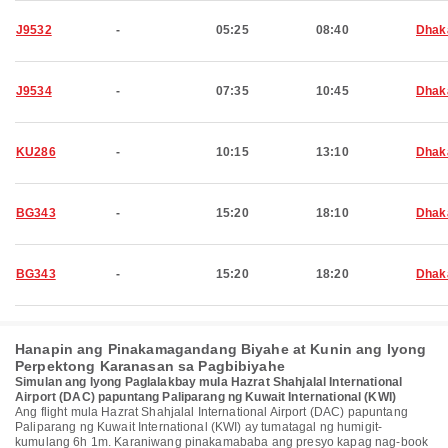
J9532
-
05:25
08:40
Dhak
J9534
-
07:35
10:45
Dhak
KU286
-
10:15
13:10
Dhak
BG343
-
15:20
18:10
Dhak
BG343
-
15:20
18:20
Dhak
Hanapin ang Pinakamagandang Biyahe at Kunin ang Iyong
Perpektong Karanasan sa Pagbibiyahe
Simulan ang Iyong Paglalakbay mula Hazrat Shahjalal International
Airport (DAC) papuntang Paliparang ng Kuwait International (KWI)
Ang flight mula Hazrat Shahjalal International Airport (DAC) papuntang
Paliparang ng Kuwait International (KWI) ay tumatagal ng humigit-
kumulang 6h 1m. Karaniwang pinakamababa ang presyo kapag nag-book