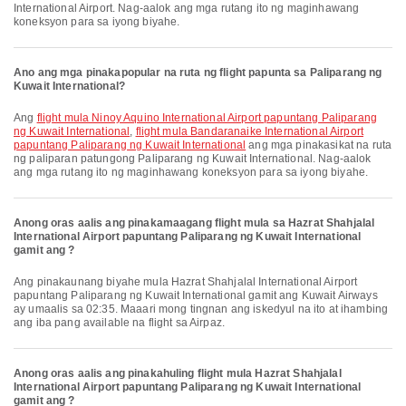
International Airport. Nag-aalok ang mga rutang ito ng maginhawang
koneksyon para sa iyong biyahe.
Ano ang mga pinakapopular na ruta ng flight papunta sa Paliparang ng
Kuwait International?
Ang
flight mula Ninoy Aquino International Airport papuntang Paliparang
ng Kuwait International
,
flight mula Bandaranaike International Airport
papuntang Paliparang ng Kuwait International
ang mga pinakasikat na ruta
ng paliparan patungong Paliparang ng Kuwait International. Nag-aalok
ang mga rutang ito ng maginhawang koneksyon para sa iyong biyahe.
Anong oras aalis ang pinakamaagang flight mula sa Hazrat Shahjalal
International Airport papuntang Paliparang ng Kuwait International
gamit ang ?
Ang pinakaunang biyahe mula Hazrat Shahjalal International Airport
papuntang Paliparang ng Kuwait International gamit ang Kuwait Airways
ay umaalis sa 02:35. Maaari mong tingnan ang iskedyul na ito at ihambing
ang iba pang available na flight sa Airpaz.
Anong oras aalis ang pinakahuling flight mula Hazrat Shahjalal
International Airport papuntang Paliparang ng Kuwait International
gamit ang ?