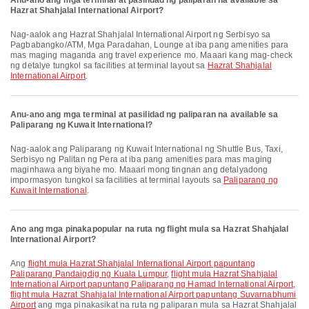
Anu-ano ang mga terminal at pasilidad ng paliparan na available sa
Hazrat Shahjalal International Airport?
Nag-aalok ang Hazrat Shahjalal International Airport ng Serbisyo sa
Pagbabangko/ATM, Mga Paradahan, Lounge at iba pang amenities para
mas maging maganda ang travel experience mo. Maaari kang mag-check
ng detalye tungkol sa facilities at terminal layout sa
Hazrat Shahjalal
International Airport
.
Anu-ano ang mga terminal at pasilidad ng paliparan na available sa
Paliparang ng Kuwait International?
Nag-aalok ang Paliparang ng Kuwait International ng Shuttle Bus, Taxi,
Serbisyo ng Palitan ng Pera at iba pang amenities para mas maging
maginhawa ang biyahe mo. Maaari mong tingnan ang detalyadong
impormasyon tungkol sa facilities at terminal layouts sa
Paliparang ng
Kuwait International
.
Ano ang mga pinakapopular na ruta ng flight mula sa Hazrat Shahjalal
International Airport?
Ang
flight mula Hazrat Shahjalal International Airport papuntang
Paliparang Pandaigdig ng Kuala Lumpur
,
flight mula Hazrat Shahjalal
International Airport papuntang Paliparang ng Hamad International Airport
,
flight mula Hazrat Shahjalal International Airport papuntang Suvarnabhumi
Airport
ang mga pinakasikat na ruta ng paliparan mula sa Hazrat Shahjalal