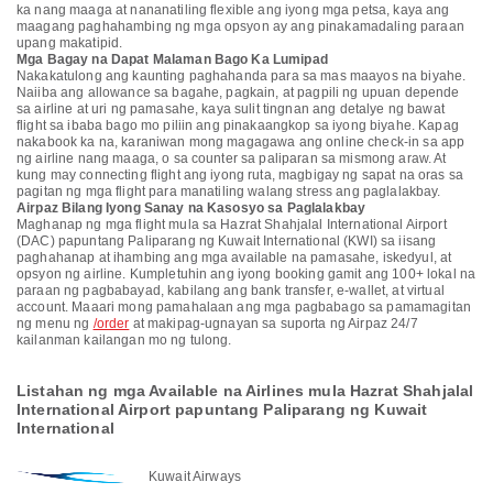
ka nang maaga at nananatiling flexible ang iyong mga petsa, kaya ang
maagang paghahambing ng mga opsyon ay ang pinakamadaling paraan
upang makatipid.
Mga Bagay na Dapat Malaman Bago Ka Lumipad
Nakakatulong ang kaunting paghahanda para sa mas maayos na biyahe.
Naiiba ang allowance sa bagahe, pagkain, at pagpili ng upuan depende
sa airline at uri ng pamasahe, kaya sulit tingnan ang detalye ng bawat
flight sa ibaba bago mo piliin ang pinakaangkop sa iyong biyahe. Kapag
nakabook ka na, karaniwan mong magagawa ang online check-in sa app
ng airline nang maaga, o sa counter sa paliparan sa mismong araw. At
kung may connecting flight ang iyong ruta, magbigay ng sapat na oras sa
pagitan ng mga flight para manatiling walang stress ang paglalakbay.
Airpaz Bilang Iyong Sanay na Kasosyo sa Paglalakbay
Maghanap ng mga flight mula sa Hazrat Shahjalal International Airport
(DAC) papuntang Paliparang ng Kuwait International (KWI) sa iisang
paghahanap at ihambing ang mga available na pamasahe, iskedyul, at
opsyon ng airline. Kumpletuhin ang iyong booking gamit ang 100+ lokal na
paraan ng pagbabayad, kabilang ang bank transfer, e-wallet, at virtual
account. Maaari mong pamahalaan ang mga pagbabago sa pamamagitan
ng menu ng
/order
at makipag-ugnayan sa suporta ng Airpaz 24/7
kailanman kailangan mo ng tulong.
Listahan ng mga Available na Airlines mula Hazrat Shahjalal
International Airport papuntang Paliparang ng Kuwait
International
Kuwait Airways