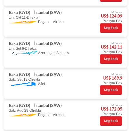
Mula sa
Baku (GYD)
İstanbul (SAW)
US$ 124.09
Lin, Okt 11
DIrekta
Presyo/ Pax
Pegasus Airlines
Mag-book
Mula sa
Baku (GYD)
İstanbul (SAW)
US$ 142.11
Lin, Set 6
DIrekta
Presyo/ Pax
Azerbaijan Airlines
Mag-book
Mula sa
Baku (GYD)
İstanbul (SAW)
US$ 169.9
Sab, Set 19
DIrekta
Presyo/ Pax
AJet
Mag-book
Mula sa
Baku (GYD)
İstanbul (SAW)
US$ 172.05
Sab, Ago 29
DIrekta
Presyo/ Pax
Pegasus Airlines
Mag-book