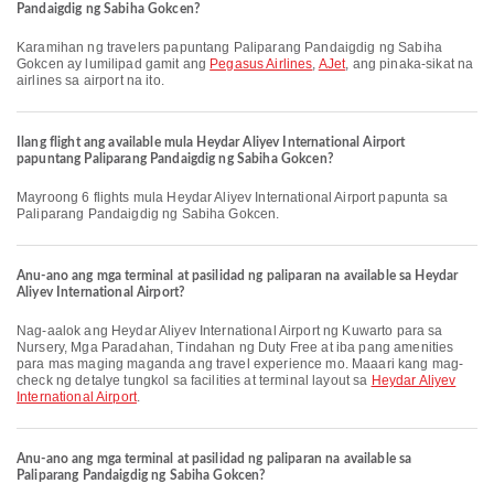
Pandaigdig ng Sabiha Gokcen?
Karamihan ng travelers papuntang Paliparang Pandaigdig ng Sabiha
Gokcen ay lumilipad gamit ang
Pegasus Airlines
,
AJet
, ang pinaka-sikat na
airlines sa airport na ito.
Ilang flight ang available mula Heydar Aliyev International Airport
papuntang Paliparang Pandaigdig ng Sabiha Gokcen?
Mayroong 6 flights mula Heydar Aliyev International Airport papunta sa
Paliparang Pandaigdig ng Sabiha Gokcen.
Anu-ano ang mga terminal at pasilidad ng paliparan na available sa Heydar
Aliyev International Airport?
Nag-aalok ang Heydar Aliyev International Airport ng Kuwarto para sa
Nursery, Mga Paradahan, Tindahan ng Duty Free at iba pang amenities
para mas maging maganda ang travel experience mo. Maaari kang mag-
check ng detalye tungkol sa facilities at terminal layout sa
Heydar Aliyev
International Airport
.
Anu-ano ang mga terminal at pasilidad ng paliparan na available sa
Paliparang Pandaigdig ng Sabiha Gokcen?