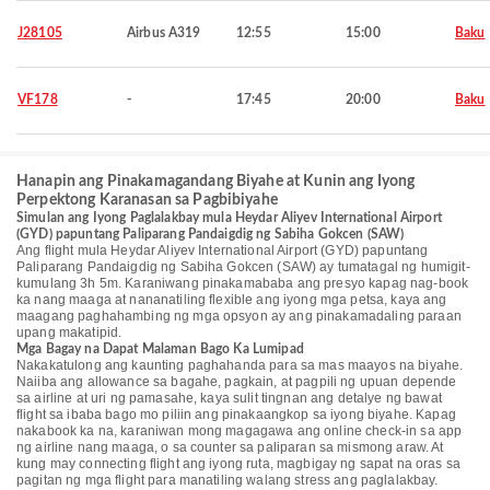
J28105
Airbus A319
12:55
15:00
Baku
VF178
-
17:45
20:00
Baku
Hanapin ang Pinakamagandang Biyahe at Kunin ang Iyong
Perpektong Karanasan sa Pagbibiyahe
Simulan ang Iyong Paglalakbay mula Heydar Aliyev International Airport
(GYD) papuntang Paliparang Pandaigdig ng Sabiha Gokcen (SAW)
Ang flight mula Heydar Aliyev International Airport (GYD) papuntang
Paliparang Pandaigdig ng Sabiha Gokcen (SAW) ay tumatagal ng humigit-
kumulang 3h 5m. Karaniwang pinakamababa ang presyo kapag nag-book
ka nang maaga at nananatiling flexible ang iyong mga petsa, kaya ang
maagang paghahambing ng mga opsyon ay ang pinakamadaling paraan
upang makatipid.
Mga Bagay na Dapat Malaman Bago Ka Lumipad
Nakakatulong ang kaunting paghahanda para sa mas maayos na biyahe.
Naiiba ang allowance sa bagahe, pagkain, at pagpili ng upuan depende
sa airline at uri ng pamasahe, kaya sulit tingnan ang detalye ng bawat
flight sa ibaba bago mo piliin ang pinakaangkop sa iyong biyahe. Kapag
nakabook ka na, karaniwan mong magagawa ang online check-in sa app
ng airline nang maaga, o sa counter sa paliparan sa mismong araw. At
kung may connecting flight ang iyong ruta, magbigay ng sapat na oras sa
pagitan ng mga flight para manatiling walang stress ang paglalakbay.