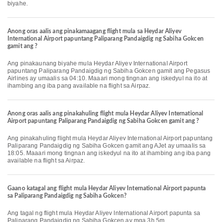
biyahe.
Anong oras aalis ang pinakamaagang flight mula sa Heydar Aliyev
International Airport papuntang Paliparang Pandaigdig ng Sabiha Gokcen
gamit ang ?
Ang pinakaunang biyahe mula Heydar Aliyev International Airport
papuntang Paliparang Pandaigdig ng Sabiha Gokcen gamit ang Pegasus
Airlines ay umaalis sa 04:10. Maaari mong tingnan ang iskedyul na ito at
ihambing ang iba pang available na flight sa Airpaz.
Anong oras aalis ang pinakahuling flight mula Heydar Aliyev International
Airport papuntang Paliparang Pandaigdig ng Sabiha Gokcen gamit ang ?
Ang pinakahuling flight mula Heydar Aliyev International Airport papuntang
Paliparang Pandaigdig ng Sabiha Gokcen gamit ang AJet ay umaalis sa
18:05. Maaari mong tingnan ang iskedyul na ito at ihambing ang iba pang
available na flight sa Airpaz.
Gaano katagal ang flight mula Heydar Aliyev International Airport papunta
sa Paliparang Pandaigdig ng Sabiha Gokcen?
Ang tagal ng flight mula Heydar Aliyev International Airport papunta sa
Paliparang Pandaigdig ng Sabiha Gokcen ay mga 3h 5m.