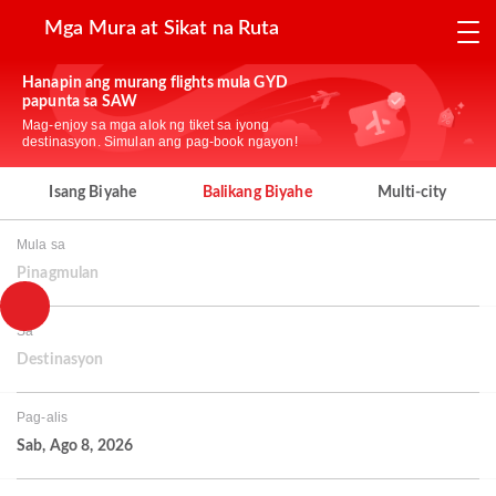
Mga Mura at Sikat na Ruta
Hanapin ang murang flights mula GYD
papunta sa SAW
Mag-enjoy sa mga alok ng tiket sa iyong
destinasyon. Simulan ang pag-book ngayon!
Isang Biyahe
Balikang Biyahe
Multi-city
Mula sa
Pinagmulan
Sa
Destinasyon
Pag-alis
Sab, Ago 8, 2026