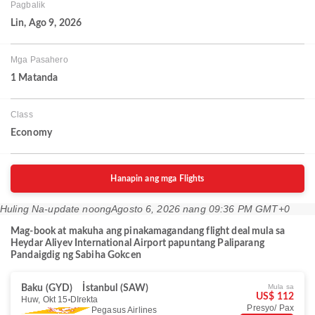
Pagbalik
Lin, Ago 9, 2026
Mga Pasahero
1 Matanda
Class
Economy
Hanapin ang mga Flights
Huling Na-update noong
Agosto 6, 2026 nang 09:36 PM GMT+0
Mag-book at makuha ang pinakamagandang flight deal mula sa
Heydar Aliyev International Airport papuntang Paliparang
Pandaigdig ng Sabiha Gokcen
Mula sa
Baku (GYD)
İstanbul (SAW)
US$ 112
Huw, Okt 15
DIrekta
Presyo/ Pax
Pegasus Airlines