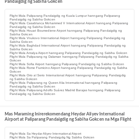
Pandaigdig ng Sabiha Gokcen
Flight Mula Paliparang Pandaigdig ng Kuala Lumpur hanngang Paliparang
Pandaigdig ng Sabiha Gokcen
Flight Mula Casablanca Mohammed V International Airport hanngang Paliparang
Pandaigdig ng Sabiha Gokcen
Flight Mula Houari Boumediene Airport hanngang Paliparang Pandaigdig ng
Sabiha Gokcen
Flight Mula Vnukovo International Airport hanngang Paliparang Pandaigdig ng
Sabiha Gokcen
Flight Mula Baghdad International Airport hanngang Paliparang Pandaigdig ng
Sabiha Gokcen
Flight Mula Antalya Airport hanngang Paliparang Pandaigdig ng Sabiha Gokcen
Flight Mula Paliparang ng Dalaman hanngang Paliparang Pandaigdig ng Sabiha
Gokcen
Flight Mula Sofia Airport hanngang Paliparang Pandaigdig ng Sabiha Gokcen
Flight Mula Rome Fiumicino Airport hanngang Paliparang Pandaigdig ng Sabiha
Gokcen
Flight Mula Orio al Serio International Airport hanngang Paliparang Pandaigdig
ng Sabiha Gokcen
Flight Mula Paliparang ng Queen Alia International hanngang Paliparang
Pandaigdig ng Sabiha Gokcen
Flight Mula Paliparang Adolfo Suárez Madrid Barajas hanngang Paliparang
Pandaigdig ng Sabiha Gokcen
Mas Maraming Inirerekomendang Heydar Aliyev International
Airport at Paliparang Pandaigdig ng Sabiha Gokcen na Mga Flight
Flight Mula Sa Heydar Aliyev International Airport
Flight Mula Sa Paliparang Pandaigdig Ng Sabiha Gokcen