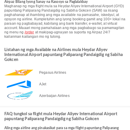
Airpaz Bilang Iyong Sanay na Kasosyo sa Paglalakbay
Maghanap ng mga flight mula sa Heydar Aliyev International Airport (GYD)
papuntang Paliparang Pandaigdig ng Sabiha Gokcen (SAW) sa iisang
paghahanap at ihambing ang mga available na pamasahe, iskedyul, at
opsyon ng airline. Kumpletuhin ang iyong booking gamit ang 100+ lokal na
paraan ng pagbabayad, kabilang ang bank transfer, e-wallet, at virtual
account. Maaari mong pamahalaan ang mga pagbabago sa pamamagitan
ng menu ng
/order
at makipag-ugnayan sa suporta ng Airpaz 24/7
kailanman kailangan mo ng tulong.
Listahan ng mga Available na Airlines mula Heydar Aliyev
International Airport papuntang Paliparang Pandaigdig ng Sabiha
Gokcen
Pegasus Airlines
AJet
Azerbaijan Airlines
FAQ tungkol sa flight mula Heydar Aliyev International Airport
papuntang Paliparang Pandaigdig ng Sabiha Gokcen
Aling mga airline ang pinakasikat para sa mga flight papuntang Paliparang