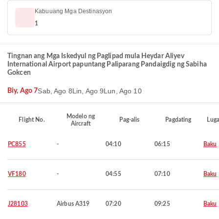
Kabuuang Mga Destinasyon
1
Tingnan ang Mga Iskedyul ng Paglipad mula Heydar Aliyev
International Airport papuntang Paliparang Pandaigdig ng Sabiha
Gokcen
Sab, Ago 8
Lin, Ago 9
Lun, Ago 10
Biy, Ago 7
Modelo ng
Flight No.
Pag-alis
Pagdating
Luga
Aircraft
PC855
-
04:10
06:15
Baku
VF180
-
04:55
07:10
Baku
J28103
Airbus A319
07:20
09:25
Baku