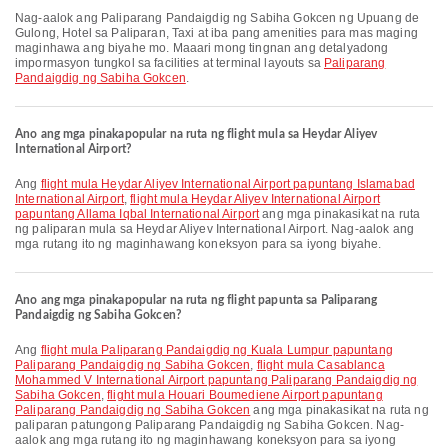
Nag-aalok ang Paliparang Pandaigdig ng Sabiha Gokcen ng Upuang de
Gulong, Hotel sa Paliparan, Taxi at iba pang amenities para mas maging
maginhawa ang biyahe mo. Maaari mong tingnan ang detalyadong
impormasyon tungkol sa facilities at terminal layouts sa
Paliparang
Pandaigdig ng Sabiha Gokcen
.
Ano ang mga pinakapopular na ruta ng flight mula sa Heydar Aliyev
International Airport?
Ang
flight mula Heydar Aliyev International Airport papuntang Islamabad
International Airport
,
flight mula Heydar Aliyev International Airport
papuntang Allama Iqbal International Airport
ang mga pinakasikat na ruta
ng paliparan mula sa Heydar Aliyev International Airport. Nag-aalok ang
mga rutang ito ng maginhawang koneksyon para sa iyong biyahe.
Ano ang mga pinakapopular na ruta ng flight papunta sa Paliparang
Pandaigdig ng Sabiha Gokcen?
Ang
flight mula Paliparang Pandaigdig ng Kuala Lumpur papuntang
Paliparang Pandaigdig ng Sabiha Gokcen
,
flight mula Casablanca
Mohammed V International Airport papuntang Paliparang Pandaigdig ng
Sabiha Gokcen
,
flight mula Houari Boumediene Airport papuntang
Paliparang Pandaigdig ng Sabiha Gokcen
ang mga pinakasikat na ruta ng
paliparan patungong Paliparang Pandaigdig ng Sabiha Gokcen. Nag-
aalok ang mga rutang ito ng maginhawang koneksyon para sa iyong