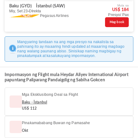
Mula sa
Baku (GYD)
İstanbul (SAW)
US$ 184
Miy, Set 23
DIrekta
Presyo/ Pax
Pegasus Airlines
Mag-book
Mangyaring tandaan na ang mga presyo na nakalista sa
pahinang ito ay maaaring hindi updated at maaaring magbago
nang walang paunang abiso. Sinisikap naming magbigay ng
pinakatumpak at kasalukuyang impormasyon.
Impormasyon ng Flight mula Heydar Aliyev International Airport
papuntang Paliparang Pandaigdig ng Sabiha Gokcen
Mga Eksklusibong Deal sa Flight
Baku - İstanbul
US$ 112
Pinakamababang Buwan ng Pamasahe
Okt