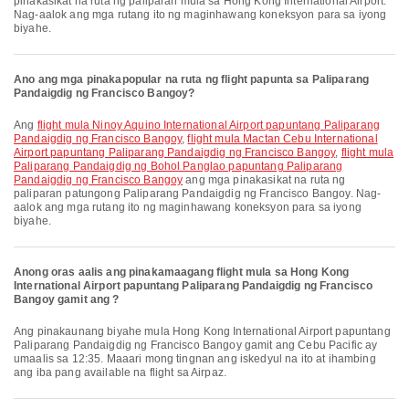
pinakasikat na ruta ng paliparan mula sa Hong Kong International Airport.
Nag-aalok ang mga rutang ito ng maginhawang koneksyon para sa iyong
biyahe.
Ano ang mga pinakapopular na ruta ng flight papunta sa Paliparang
Pandaigdig ng Francisco Bangoy?
Ang
flight mula Ninoy Aquino International Airport papuntang Paliparang
Pandaigdig ng Francisco Bangoy
,
flight mula Mactan Cebu International
Airport papuntang Paliparang Pandaigdig ng Francisco Bangoy
,
flight mula
Paliparang Pandaigdig ng Bohol Panglao papuntang Paliparang
Pandaigdig ng Francisco Bangoy
ang mga pinakasikat na ruta ng
paliparan patungong Paliparang Pandaigdig ng Francisco Bangoy. Nag-
aalok ang mga rutang ito ng maginhawang koneksyon para sa iyong
biyahe.
Anong oras aalis ang pinakamaagang flight mula sa Hong Kong
International Airport papuntang Paliparang Pandaigdig ng Francisco
Bangoy gamit ang ?
Ang pinakaunang biyahe mula Hong Kong International Airport papuntang
Paliparang Pandaigdig ng Francisco Bangoy gamit ang Cebu Pacific ay
umaalis sa 12:35. Maaari mong tingnan ang iskedyul na ito at ihambing
ang iba pang available na flight sa Airpaz.