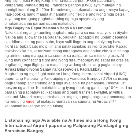
Ang flight mula Hong Kong International Airport (HKG) papuntang
Paliparang Pandaigdig ng Francisco Bangoy (DVO) ay tumatagal ng
humigit-kumulang 3h 20m. Karaniwang pinakamababa ang presyo kapag
nag-book ka nang maaga at nananatiling flexible ang iyong mga petsa,
kaya ang maagang paghahambing ng mga opsyon ay ang
pinakamadaling paraan upang makatipid.
Mga Bagay na Dapat Malaman Bago Ka Lumipad
Nakakatulong ang kaunting paghahanda para sa mas maayos na biyahe.
Naiiba ang allowance sa bagahe, pagkain, at pagpili ng upuan depende
sa airline at uri ng pamasahe, kaya sulit tingnan ang detalye ng bawat
flight sa ibaba bago mo piliin ang pinakaangkop sa iyong biyahe. Kapag
nakabook ka na, karaniwan mong magagawa ang online check-in sa app
ng airline nang maaga, o sa counter sa paliparan sa mismong araw. At
kung may connecting flight ang iyong ruta, magbigay ng sapat na oras sa
pagitan ng mga flight para manatiling walang stress ang paglalakbay.
Airpaz Bilang Iyong Sanay na Kasosyo sa Paglalakbay
Maghanap ng mga flight mula sa Hong Kong International Airport (HKG)
papuntang Paliparang Pandaigdig ng Francisco Bangoy (DVO) sa iisang
paghahanap at ihambing ang mga available na pamasahe, iskedyul, at
opsyon ng airline. Kumpletuhin ang iyong booking gamit ang 100+ lokal na
paraan ng pagbabayad, kabilang ang bank transfer, e-wallet, at virtual
account. Maaari mong pamahalaan ang mga pagbabago sa pamamagitan
ng menu ng
/order
at makipag-ugnayan sa suporta ng Airpaz 24/7
kailanman kailangan mo ng tulong.
Listahan ng mga Available na Airlines mula Hong Kong
International Airport papuntang Paliparang Pandaigdig ng
Francisco Bangoy