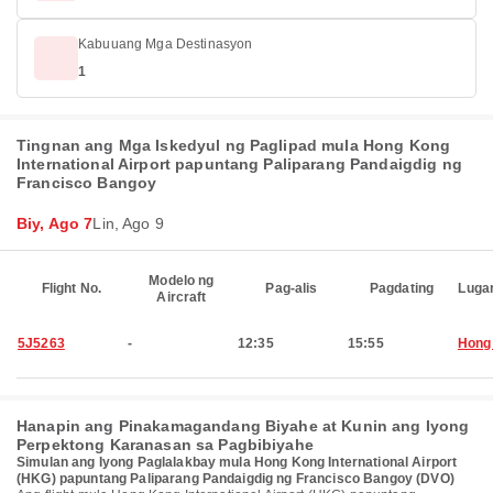
Kabuuang Mga Destinasyon
1
Tingnan ang Mga Iskedyul ng Paglipad mula Hong Kong
International Airport papuntang Paliparang Pandaigdig ng
Francisco Bangoy
Biy, Ago 7
Lin, Ago 9
Modelo ng
Flight No.
Pag-alis
Pagdating
Luga
Aircraft
5J5263
-
12:35
15:55
Hong
Hanapin ang Pinakamagandang Biyahe at Kunin ang Iyong
Perpektong Karanasan sa Pagbibiyahe
Simulan ang Iyong Paglalakbay mula Hong Kong International Airport
(HKG) papuntang Paliparang Pandaigdig ng Francisco Bangoy (DVO)