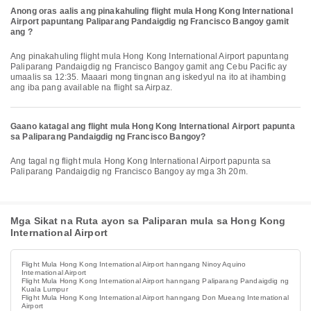
Anong oras aalis ang pinakahuling flight mula Hong Kong International
Airport papuntang Paliparang Pandaigdig ng Francisco Bangoy gamit
ang ?
Ang pinakahuling flight mula Hong Kong International Airport papuntang
Paliparang Pandaigdig ng Francisco Bangoy gamit ang Cebu Pacific ay
umaalis sa 12:35. Maaari mong tingnan ang iskedyul na ito at ihambing
ang iba pang available na flight sa Airpaz.
Gaano katagal ang flight mula Hong Kong International Airport papunta
sa Paliparang Pandaigdig ng Francisco Bangoy?
Ang tagal ng flight mula Hong Kong International Airport papunta sa
Paliparang Pandaigdig ng Francisco Bangoy ay mga 3h 20m.
Mga Sikat na Ruta ayon sa Paliparan mula sa Hong Kong
International Airport
Flight Mula Hong Kong International Airport hanngang Ninoy Aquino
International Airport
Flight Mula Hong Kong International Airport hanngang Paliparang Pandaigdig ng
Kuala Lumpur
Flight Mula Hong Kong International Airport hanngang Don Mueang International
Airport