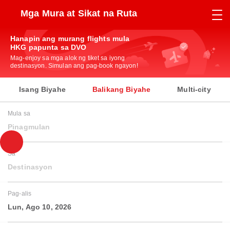
Mga Mura at Sikat na Ruta
Hanapin ang murang flights mula
HKG papunta sa DVO
Mag-enjoy sa mga alok ng tiket sa iyong
destinasyon. Simulan ang pag-book ngayon!
Isang Biyahe
Balikang Biyahe
Multi-city
Mula sa
Pinagmulan
Sa
Destinasyon
Pag-alis
Lun, Ago 10, 2026