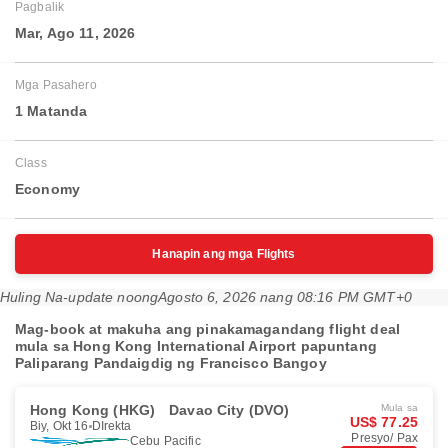
Pagbalik
Mar, Ago 11, 2026
Mga Pasahero
1 Matanda
Class
Economy
Hanapin ang mga Flights
Huling Na-update noong
Agosto 6, 2026 nang 08:16 PM GMT+0
Mag-book at makuha ang pinakamagandang flight deal
mula sa Hong Kong International Airport papuntang
Paliparang Pandaigdig ng Francisco Bangoy
Hong Kong (HKG)
Davao City (DVO)
Mula sa
US$ 77.25
Biy, Okt 16
DIrekta
Presyo/ Pax
Cebu Pacific