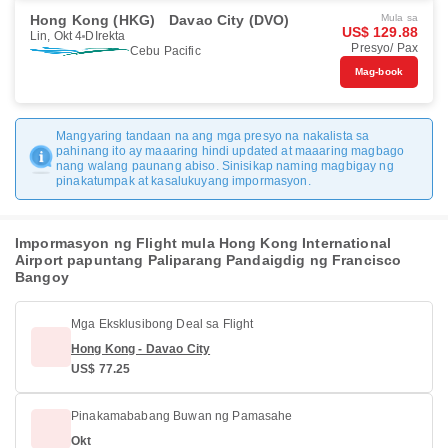
Hong Kong (HKG)
Davao City (DVO)
Mula sa
US$ 129.88
Lin, Okt 4
DIrekta
Presyo/ Pax
Cebu Pacific
Mag-book
Mangyaring tandaan na ang mga presyo na nakalista sa
pahinang ito ay maaaring hindi updated at maaaring magbago
nang walang paunang abiso. Sinisikap naming magbigay ng
pinakatumpak at kasalukuyang impormasyon.
Impormasyon ng Flight mula Hong Kong International
Airport papuntang Paliparang Pandaigdig ng Francisco
Bangoy
Mga Eksklusibong Deal sa Flight
Hong Kong - Davao City
US$ 77.25
Pinakamababang Buwan ng Pamasahe
Okt