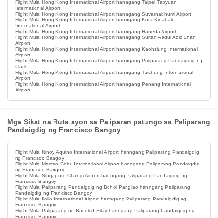
Flight Mula Hong Kong International Airport hanngang Taipei Taoyuan
International Airport
Flight Mula Hong Kong International Airport hanngang Suvarnabhumi Airport
Flight Mula Hong Kong International Airport hanngang Kota Kinabalu
International Airport
Flight Mula Hong Kong International Airport hanngang Haneda Airport
Flight Mula Hong Kong International Airport hanngang Sultan Abdul Aziz Shah
Airport
Flight Mula Hong Kong International Airport hanngang Kaohsiung International
Airport
Flight Mula Hong Kong International Airport hanngang Paliparang Pandaigdig ng
Clark
Flight Mula Hong Kong International Airport hanngang Taichung International
Airport
Flight Mula Hong Kong International Airport hanngang Penang International
Airport
Mga Sikat na Ruta ayon sa Paliparan patungo sa Paliparang
Pandaigdig ng Francisco Bangoy
Flight Mula Ninoy Aquino International Airport hanngang Paliparang Pandaigdig
ng Francisco Bangoy
Flight Mula Mactan Cebu International Airport hanngang Paliparang Pandaigdig
ng Francisco Bangoy
Flight Mula Singapore Changi Airport hanngang Paliparang Pandaigdig ng
Francisco Bangoy
Flight Mula Paliparang Pandaigdig ng Bohol Panglao hanngang Paliparang
Pandaigdig ng Francisco Bangoy
Flight Mula Iloilo International Airport hanngang Paliparang Pandaigdig ng
Francisco Bangoy
Flight Mula Paliparang ng Bacolod Silay hanngang Paliparang Pandaigdig ng
Francisco Bangoy