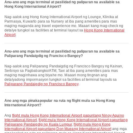
Anu-ano ang mga terminal at pasilidad ng paliparan na available sa
Hong Kong International Airport?
Nag-aalok ang Hong Kong International Airport ng Lounge, Klinika at
Parmasya, Kuwarto para sa Nursery at iba pang amenities para mas
maging maganda ang travel experience mo. Maaari kang mag-check ng
detalye tungkol sa facilities at terminal layout sa
Hong Kong International
Airport
.
Anu-ano ang mga terminal at pasilidad ng paliparan na available sa
Paliparang Pandaigdig ng Francisco Bangoy?
Nag-aalok ang Paliparang Pandaigdig ng Francisco Bangoy ng Kainan,
Serbisyo sa Pagbabangko/ATM, Taxi at iba pang amenities para mas
maging maginhawa ang biyahe mo. Maaari mong tingnan ang
detalyadong impormasyon tungkol sa facilities at terminal layouts sa
Paliparang Pandaigdig ng Francisco Bangoy
.
Ano ang mga pinakapopular na ruta ng flight mula sa Hong Kong
International Airport?
Ang
flight mula Hong Kong International Airport papuntang Ninoy Aquino
International Airport
,
flight mula Hong Kong International Airport papuntang
Paliparang Pandaigdig ng Kuala Lumpur
,
flight mula Hong Kong
International Airport papuntang Don Mueang International Airport
ang mga