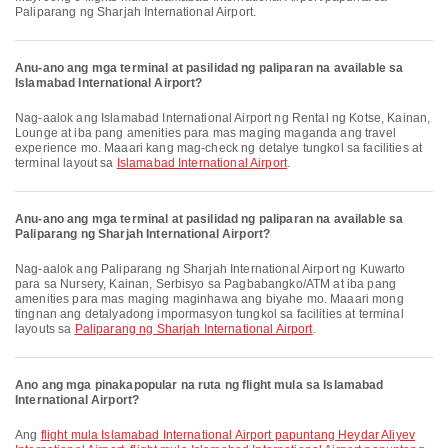
Paliparang ng Sharjah International Airport.
Anu-ano ang mga terminal at pasilidad ng paliparan na available sa
Islamabad International Airport?
Nag-aalok ang Islamabad International Airport ng Rental ng Kotse, Kainan,
Lounge at iba pang amenities para mas maging maganda ang travel
experience mo. Maaari kang mag-check ng detalye tungkol sa facilities at
terminal layout sa
Islamabad International Airport
.
Anu-ano ang mga terminal at pasilidad ng paliparan na available sa
Paliparang ng Sharjah International Airport?
Nag-aalok ang Paliparang ng Sharjah International Airport ng Kuwarto
para sa Nursery, Kainan, Serbisyo sa Pagbabangko/ATM at iba pang
amenities para mas maging maginhawa ang biyahe mo. Maaari mong
tingnan ang detalyadong impormasyon tungkol sa facilities at terminal
layouts sa
Paliparang ng Sharjah International Airport
.
Ano ang mga pinakapopular na ruta ng flight mula sa Islamabad
International Airport?
Ang
flight mula Islamabad International Airport papuntang Heydar Aliyev