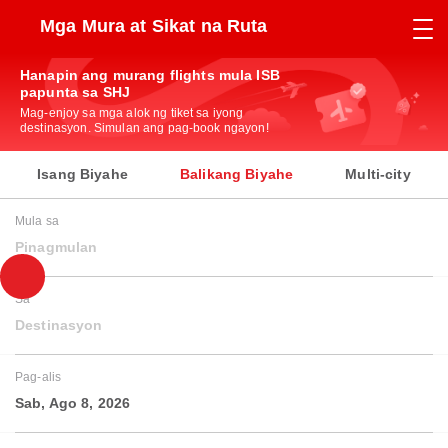
Mga Mura at Sikat na Ruta
Hanapin ang murang flights mula ISB
papunta sa SHJ
Mag-enjoy sa mga alok ng tiket sa iyong
destinasyon. Simulan ang pag-book ngayon!
Isang Biyahe
Balikang Biyahe
Multi-city
Mula sa
Pinagmulan
Sa
Destinasyon
Pag-alis
Sab, Ago 8, 2026