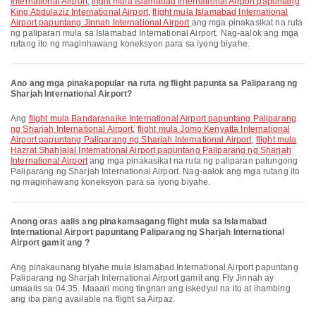
International Airport
,
flight mula Islamabad International Airport papuntang
King Abdulaziz International Airport
,
flight mula Islamabad International
Airport papuntang Jinnah International Airport
ang mga pinakasikat na ruta
ng paliparan mula sa Islamabad International Airport. Nag-aalok ang mga
rutang ito ng maginhawang koneksyon para sa iyong biyahe.
Ano ang mga pinakapopular na ruta ng flight papunta sa Paliparang ng
Sharjah International Airport?
Ang
flight mula Bandaranaike International Airport papuntang Paliparang
ng Sharjah International Airport
,
flight mula Jomo Kenyatta International
Airport papuntang Paliparang ng Sharjah International Airport
,
flight mula
Hazrat Shahjalal International Airport papuntang Paliparang ng Sharjah
International Airport
ang mga pinakasikat na ruta ng paliparan patungong
Paliparang ng Sharjah International Airport. Nag-aalok ang mga rutang ito
ng maginhawang koneksyon para sa iyong biyahe.
Anong oras aalis ang pinakamaagang flight mula sa Islamabad
International Airport papuntang Paliparang ng Sharjah International
Airport gamit ang ?
Ang pinakaunang biyahe mula Islamabad International Airport papuntang
Paliparang ng Sharjah International Airport gamit ang Fly Jinnah ay
umaalis sa 04:35. Maaari mong tingnan ang iskedyul na ito at ihambing
ang iba pang available na flight sa Airpaz.