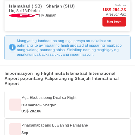
Islamabad (ISB)
Sharjah (SHJ)
Mula sa
US$ 294.23
Lin, Set 13
DIrekta
Presyo/ Pax
Fly Jinnah
Mag-book
Mangyaring tandaan na ang mga presyo na nakalista sa
pahinang ito ay maaaring hindi updated at maaaring magbago
nang walang paunang abiso. Sinisikap naming magbigay ng
pinakatumpak at kasalukuyang impormasyon.
Impormasyon ng Flight mula Islamabad International
Airport papuntang Paliparang ng Sharjah International
Airport
Mga Eksklusibong Deal sa Flight
Islamabad - Sharjah
US$ 282.86
Pinakamababang Buwan ng Pamasahe
Sep