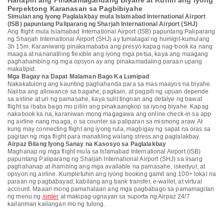
Hanapin ang Pinakamagandang Biyahe at Kunin ang Iyong
Perpektong Karanasan sa Pagbibiyahe
Simulan ang Iyong Paglalakbay mula Islamabad International Airport
(ISB) papuntang Paliparang ng Sharjah International Airport (SHJ)
Ang flight mula Islamabad International Airport (ISB) papuntang Paliparang
ng Sharjah International Airport (SHJ) ay tumatagal ng humigit-kumulang
3h 15m. Karaniwang pinakamababa ang presyo kapag nag-book ka nang
maaga at nananatiling flexible ang iyong mga petsa, kaya ang maagang
paghahambing ng mga opsyon ay ang pinakamadaling paraan upang
makatipid.
Mga Bagay na Dapat Malaman Bago Ka Lumipad
Nakakatulong ang kaunting paghahanda para sa mas maayos na biyahe.
Naiiba ang allowance sa bagahe, pagkain, at pagpili ng upuan depende
sa airline at uri ng pamasahe, kaya sulit tingnan ang detalye ng bawat
flight sa ibaba bago mo piliin ang pinakaangkop sa iyong biyahe. Kapag
nakabook ka na, karaniwan mong magagawa ang online check-in sa app
ng airline nang maaga, o sa counter sa paliparan sa mismong araw. At
kung may connecting flight ang iyong ruta, magbigay ng sapat na oras sa
pagitan ng mga flight para manatiling walang stress ang paglalakbay.
Airpaz Bilang Iyong Sanay na Kasosyo sa Paglalakbay
Maghanap ng mga flight mula sa Islamabad International Airport (ISB)
papuntang Paliparang ng Sharjah International Airport (SHJ) sa iisang
paghahanap at ihambing ang mga available na pamasahe, iskedyul, at
opsyon ng airline. Kumpletuhin ang iyong booking gamit ang 100+ lokal na
paraan ng pagbabayad, kabilang ang bank transfer, e-wallet, at virtual
account. Maaari mong pamahalaan ang mga pagbabago sa pamamagitan
ng menu ng
/order
at makipag-ugnayan sa suporta ng Airpaz 24/7
kailanman kailangan mo ng tulong.