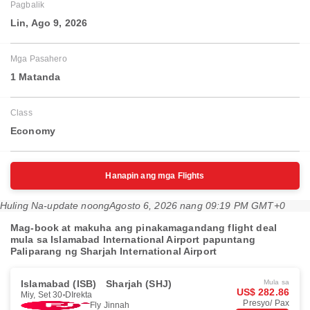
Pagbalik
Lin, Ago 9, 2026
Mga Pasahero
1 Matanda
Class
Economy
Hanapin ang mga Flights
Huling Na-update noong
Agosto 6, 2026 nang 09:19 PM GMT+0
Mag-book at makuha ang pinakamagandang flight deal
mula sa Islamabad International Airport papuntang
Paliparang ng Sharjah International Airport
Islamabad (ISB)
Sharjah (SHJ)
Mula sa
US$ 282.86
Miy, Set 30
DIrekta
Presyo/ Pax
Fly Jinnah