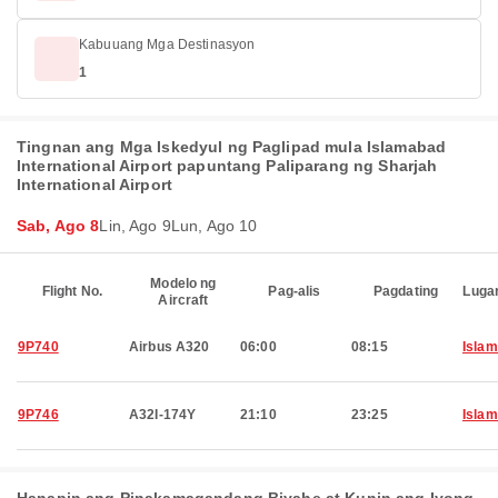
Kabuuang Mga Destinasyon
1
Tingnan ang Mga Iskedyul ng Paglipad mula Islamabad
International Airport papuntang Paliparang ng Sharjah
International Airport
Sab, Ago 8
Lin, Ago 9
Lun, Ago 10
Modelo ng
Flight No.
Pag-alis
Pagdating
Luga
Aircraft
9P740
Airbus A320
06:00
08:15
Isla
9P746
A32I-174Y
21:10
23:25
Isla