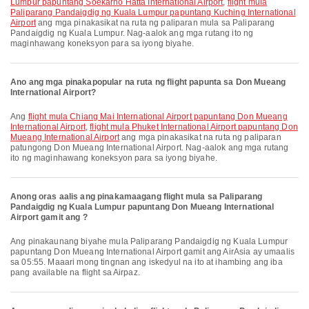
Lumpur papuntang Soekarno Hatta International Airport
,
flight mula
Paliparang Pandaigdig ng Kuala Lumpur papuntang Kuching International
Airport
ang mga pinakasikat na ruta ng paliparan mula sa Paliparang
Pandaigdig ng Kuala Lumpur. Nag-aalok ang mga rutang ito ng
maginhawang koneksyon para sa iyong biyahe.
Ano ang mga pinakapopular na ruta ng flight papunta sa Don Mueang
International Airport?
Ang
flight mula Chiang Mai International Airport papuntang Don Mueang
International Airport
,
flight mula Phuket International Airport papuntang Don
Mueang International Airport
ang mga pinakasikat na ruta ng paliparan
patungong Don Mueang International Airport. Nag-aalok ang mga rutang
ito ng maginhawang koneksyon para sa iyong biyahe.
Anong oras aalis ang pinakamaagang flight mula sa Paliparang
Pandaigdig ng Kuala Lumpur papuntang Don Mueang International
Airport gamit ang ?
Ang pinakaunang biyahe mula Paliparang Pandaigdig ng Kuala Lumpur
papuntang Don Mueang International Airport gamit ang AirAsia ay umaalis
sa 05:55. Maaari mong tingnan ang iskedyul na ito at ihambing ang iba
pang available na flight sa Airpaz.