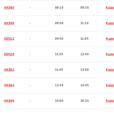
AK880
-
08:10
09:30
Kual
AK898
-
09:50
11:10
Kual
OD522
-
09:50
11:05
Kual
OD526
-
11:25
12:40
Kual
AK882
-
11:45
13:00
Kual
AK884
-
13:30
14:45
Kual
AK886
-
15:00
16:15
Kual