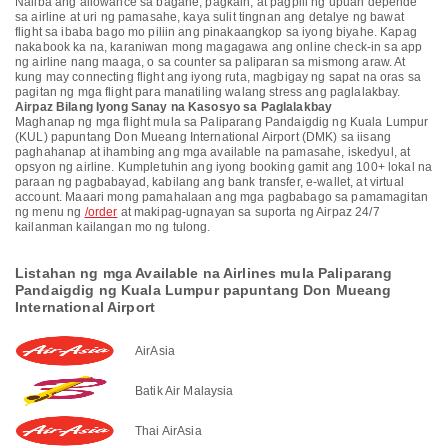
Naiiba ang allowance sa bagahe, pagkain, at pagpili ng upuan depende
sa airline at uri ng pamasahe, kaya sulit tingnan ang detalye ng bawat
flight sa ibaba bago mo piliin ang pinakaangkop sa iyong biyahe. Kapag
nakabook ka na, karaniwan mong magagawa ang online check-in sa app
ng airline nang maaga, o sa counter sa paliparan sa mismong araw. At
kung may connecting flight ang iyong ruta, magbigay ng sapat na oras sa
pagitan ng mga flight para manatiling walang stress ang paglalakbay.
Airpaz Bilang Iyong Sanay na Kasosyo sa Paglalakbay
Maghanap ng mga flight mula sa Paliparang Pandaigdig ng Kuala Lumpur
(KUL) papuntang Don Mueang International Airport (DMK) sa iisang
paghahanap at ihambing ang mga available na pamasahe, iskedyul, at
opsyon ng airline. Kumpletuhin ang iyong booking gamit ang 100+ lokal na
paraan ng pagbabayad, kabilang ang bank transfer, e-wallet, at virtual
account. Maaari mong pamahalaan ang mga pagbabago sa pamamagitan
ng menu ng
/order
at makipag-ugnayan sa suporta ng Airpaz 24/7
kailanman kailangan mo ng tulong.
Listahan ng mga Available na Airlines mula Paliparang
Pandaigdig ng Kuala Lumpur papuntang Don Mueang
International Airport
AirAsia
Batik Air Malaysia
Thai AirAsia