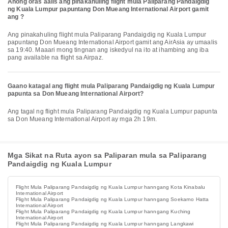
Anong oras aalis ang pinakahuling flight mula Paliparang Pandaigdig
ng Kuala Lumpur papuntang Don Mueang International Airport gamit
ang ?
Ang pinakahuling flight mula Paliparang Pandaigdig ng Kuala Lumpur
papuntang Don Mueang International Airport gamit ang AirAsia ay umaalis
sa 19:40. Maaari mong tingnan ang iskedyul na ito at ihambing ang iba
pang available na flight sa Airpaz.
Gaano katagal ang flight mula Paliparang Pandaigdig ng Kuala Lumpur
papunta sa Don Mueang International Airport?
Ang tagal ng flight mula Paliparang Pandaigdig ng Kuala Lumpur papunta
sa Don Mueang International Airport ay mga 2h 19m.
Mga Sikat na Ruta ayon sa Paliparan mula sa Paliparang
Pandaigdig ng Kuala Lumpur
Flight Mula Paliparang Pandaigdig ng Kuala Lumpur hanngang Kota Kinabalu
International Airport
Flight Mula Paliparang Pandaigdig ng Kuala Lumpur hanngang Soekarno Hatta
International Airport
Flight Mula Paliparang Pandaigdig ng Kuala Lumpur hanngang Kuching
International Airport
Flight Mula Paliparang Pandaigdig ng Kuala Lumpur hanngang Langkawi