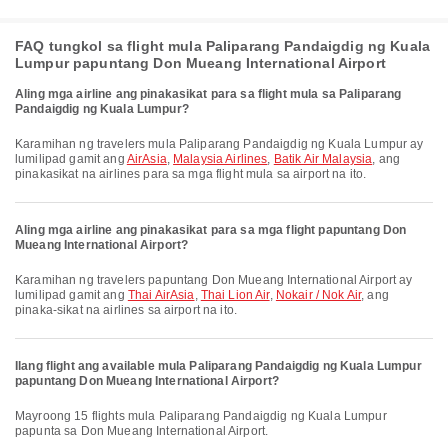
FAQ tungkol sa flight mula Paliparang Pandaigdig ng Kuala
Lumpur papuntang Don Mueang International Airport
Aling mga airline ang pinakasikat para sa flight mula sa Paliparang
Pandaigdig ng Kuala Lumpur?
Karamihan ng travelers mula Paliparang Pandaigdig ng Kuala Lumpur ay
lumilipad gamit ang
AirAsia
,
Malaysia Airlines
,
Batik Air Malaysia
, ang
pinakasikat na airlines para sa mga flight mula sa airport na ito.
Aling mga airline ang pinakasikat para sa mga flight papuntang Don
Mueang International Airport?
Karamihan ng travelers papuntang Don Mueang International Airport ay
lumilipad gamit ang
Thai AirAsia
,
Thai Lion Air
,
Nokair / Nok Air
, ang
pinaka-sikat na airlines sa airport na ito.
Ilang flight ang available mula Paliparang Pandaigdig ng Kuala Lumpur
papuntang Don Mueang International Airport?
Mayroong 15 flights mula Paliparang Pandaigdig ng Kuala Lumpur
papunta sa Don Mueang International Airport.