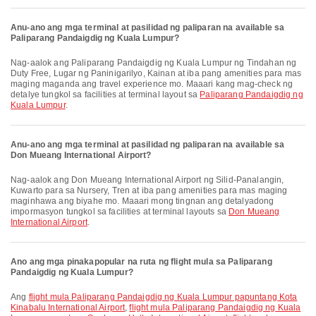
Anu-ano ang mga terminal at pasilidad ng paliparan na available sa
Paliparang Pandaigdig ng Kuala Lumpur?
Nag-aalok ang Paliparang Pandaigdig ng Kuala Lumpur ng Tindahan ng
Duty Free, Lugar ng Paninigarilyo, Kainan at iba pang amenities para mas
maging maganda ang travel experience mo. Maaari kang mag-check ng
detalye tungkol sa facilities at terminal layout sa
Paliparang Pandaigdig ng
Kuala Lumpur
.
Anu-ano ang mga terminal at pasilidad ng paliparan na available sa
Don Mueang International Airport?
Nag-aalok ang Don Mueang International Airport ng Silid-Panalangin,
Kuwarto para sa Nursery, Tren at iba pang amenities para mas maging
maginhawa ang biyahe mo. Maaari mong tingnan ang detalyadong
impormasyon tungkol sa facilities at terminal layouts sa
Don Mueang
International Airport
.
Ano ang mga pinakapopular na ruta ng flight mula sa Paliparang
Pandaigdig ng Kuala Lumpur?
Ang
flight mula Paliparang Pandaigdig ng Kuala Lumpur papuntang Kota
Kinabalu International Airport
,
flight mula Paliparang Pandaigdig ng Kuala