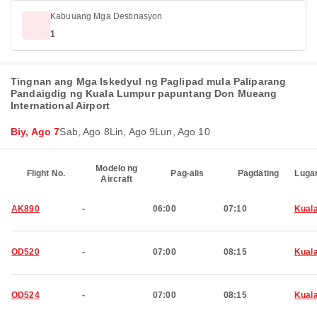
Kabuuang Mga Destinasyon
1
Tingnan ang Mga Iskedyul ng Paglipad mula Paliparang
Pandaigdig ng Kuala Lumpur papuntang Don Mueang
International Airport
Biy, Ago 7
Sab, Ago 8
Lin, Ago 9
Lun, Ago 10
Modelo ng
Flight No.
Pag-alis
Pagdating
Luga
Aircraft
AK890
-
06:00
07:10
Kual
OD520
-
07:00
08:15
Kual
OD524
-
07:00
08:15
Kual