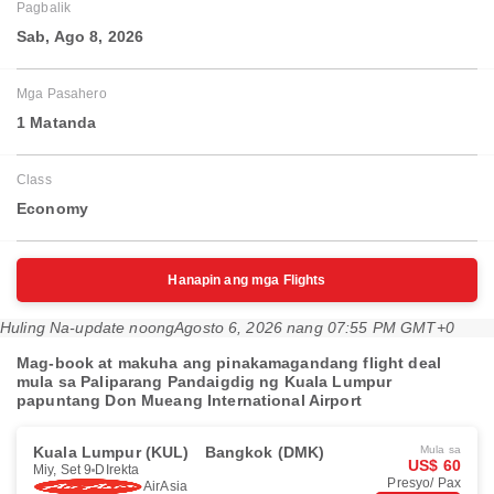
Pagbalik
Sab, Ago 8, 2026
Mga Pasahero
1 Matanda
Class
Economy
Hanapin ang mga Flights
Huling Na-update noong
Agosto 6, 2026 nang 07:55 PM GMT+0
Mag-book at makuha ang pinakamagandang flight deal
mula sa Paliparang Pandaigdig ng Kuala Lumpur
papuntang Don Mueang International Airport
Kuala Lumpur (KUL)
Bangkok (DMK)
Mula sa
US$ 60
Miy, Set 9
DIrekta
Presyo/ Pax
AirAsia