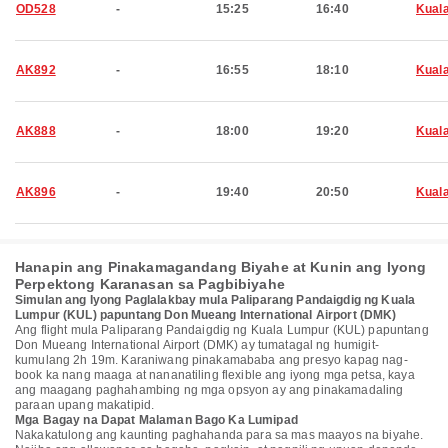
OD528
-
15:25
16:40
Kual
AK892
-
16:55
18:10
Kual
AK888
-
18:00
19:20
Kual
AK896
-
19:40
20:50
Kual
Hanapin ang Pinakamagandang Biyahe at Kunin ang Iyong
Perpektong Karanasan sa Pagbibiyahe
Simulan ang Iyong Paglalakbay mula Paliparang Pandaigdig ng Kuala
Lumpur (KUL) papuntang Don Mueang International Airport (DMK)
Ang flight mula Paliparang Pandaigdig ng Kuala Lumpur (KUL) papuntang
Don Mueang International Airport (DMK) ay tumatagal ng humigit-
kumulang 2h 19m. Karaniwang pinakamababa ang presyo kapag nag-
book ka nang maaga at nananatiling flexible ang iyong mga petsa, kaya
ang maagang paghahambing ng mga opsyon ay ang pinakamadaling
paraan upang makatipid.
Mga Bagay na Dapat Malaman Bago Ka Lumipad
Nakakatulong ang kaunting paghahanda para sa mas maayos na biyahe.