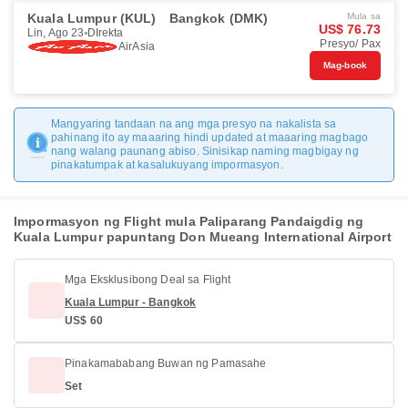
Kuala Lumpur (KUL)
Bangkok (DMK)
Mula sa
US$ 76.73
Lin, Ago 23
DIrekta
Presyo/ Pax
AirAsia
Mag-book
Mangyaring tandaan na ang mga presyo na nakalista sa
pahinang ito ay maaaring hindi updated at maaaring magbago
nang walang paunang abiso. Sinisikap naming magbigay ng
pinakatumpak at kasalukuyang impormasyon.
Impormasyon ng Flight mula Paliparang Pandaigdig ng
Kuala Lumpur papuntang Don Mueang International Airport
Mga Eksklusibong Deal sa Flight
Kuala Lumpur - Bangkok
US$ 60
Pinakamababang Buwan ng Pamasahe
Set