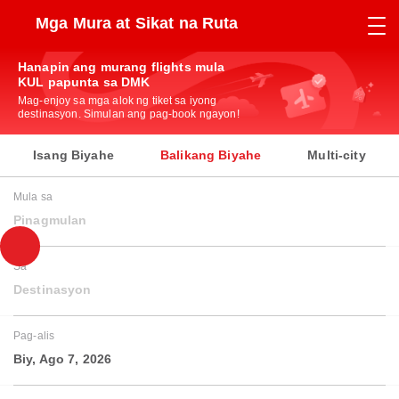
Mga Mura at Sikat na Ruta
Hanapin ang murang flights mula
KUL papunta sa DMK
Mag-enjoy sa mga alok ng tiket sa iyong
destinasyon. Simulan ang pag-book ngayon!
Isang Biyahe
Balikang Biyahe
Multi-city
Mula sa
Pinagmulan
Sa
Destinasyon
Pag-alis
Biy, Ago 7, 2026