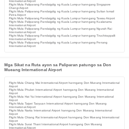
International Airport
Flight Mula Paliparang Pandaigdig ng Kuala Lumpur hanngang Singapore
Changi Airport
Flight Mula Paliparang Pandaigdig ng Kuala Lumpur hanngang Sultan Ismail
Petra Airport
Flight Mula Paliparang Pandaigdig ng Kuala Lumpur hanngang Tawau Airport
Flight Mula Paliparang Pandaigdig ng Kuala Lumpur hanngang Kualanamu
International Airport
Flight Mula Paliparang Pandaigdig ng Kuala Lumpur hanngang Ngurah Rai
International Airport
Flight Mula Paliparang Pandaigdig ng Kuala Lumpur hanngang Tiruchirappalli
International Airport
Flight Mula Paliparang Pandaigdig ng Kuala Lumpur hanngang Penang
International Airport
Mga Sikat na Ruta ayon sa Paliparan patungo sa Don
Mueang International Airport
Flight Mula Chiang Mai International Airport hanngang Don Mueang International
Airport
Flight Mula Phuket International Airport hanngang Don Mueang International
Airport
Flight Mula Hat Yai International Airport hanngang Don Mueang International
Airport
Flight Mula Taipei Taoyuan International Airport hanngang Don Mueang
International Airport
Flight Mula Narita International Airport hanngang Don Mueang International
Airport
Flight Mula Chiang Rai International Airport hanngang Don Mueang International
Airport
Flight Mula Surat Thani International Airport hanngang Don Mueang
International Airport