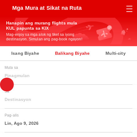
Mga Mura at Sikat na Ruta
Hanapin ang murang flights mula
KUL papunta sa KIX
Mag-enjoy sa mga alok ng tiket sa iyong
destinasyon. Simulan ang pag-book ngayon!
Isang Biyahe
Balikang Biyahe
Multi-city
Mula sa
Pinagmulan
Sa
Destinasyon
Pag-alis
Lin, Ago 9, 2026