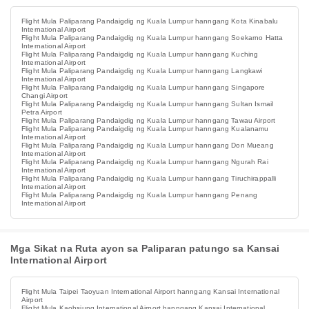
Flight Mula Paliparang Pandaigdig ng Kuala Lumpur hanngang Kota Kinabalu
International Airport
Flight Mula Paliparang Pandaigdig ng Kuala Lumpur hanngang Soekarno Hatta
International Airport
Flight Mula Paliparang Pandaigdig ng Kuala Lumpur hanngang Kuching
International Airport
Flight Mula Paliparang Pandaigdig ng Kuala Lumpur hanngang Langkawi
International Airport
Flight Mula Paliparang Pandaigdig ng Kuala Lumpur hanngang Singapore
Changi Airport
Flight Mula Paliparang Pandaigdig ng Kuala Lumpur hanngang Sultan Ismail
Petra Airport
Flight Mula Paliparang Pandaigdig ng Kuala Lumpur hanngang Tawau Airport
Flight Mula Paliparang Pandaigdig ng Kuala Lumpur hanngang Kualanamu
International Airport
Flight Mula Paliparang Pandaigdig ng Kuala Lumpur hanngang Don Mueang
International Airport
Flight Mula Paliparang Pandaigdig ng Kuala Lumpur hanngang Ngurah Rai
International Airport
Flight Mula Paliparang Pandaigdig ng Kuala Lumpur hanngang Tiruchirappalli
International Airport
Flight Mula Paliparang Pandaigdig ng Kuala Lumpur hanngang Penang
International Airport
Mga Sikat na Ruta ayon sa Paliparan patungo sa Kansai
International Airport
Flight Mula Taipei Taoyuan International Airport hanngang Kansai International
Airport
Flight Mula Kaohsiung International Airport hanngang Kansai International