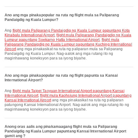
Ano ang mga pinakapopular na ruta ng flight mula sa Paliparang
Pandaigdig ng Kuala Lumpur?
Ang
flight mula Paliparang Pandaigdig ng Kuala Lumpur papuntang Kota
Kinabalu International Airport
,
flight mula Paliparang Pandaigdig ng Kuala
Lumpur papuntang Soekarno Hatta International Airport
,
flight mula
Paliparang Pandaigdig ng Kuala Lumpur papuntang Kuching International
Airport
ang mga pinakasikat na ruta ng paliparan mula sa Paliparang
Pandaigdig ng Kuala Lumpur. Nag-aalok ang mga rutang ito ng
maginhawang koneksyon para sa iyong biyahe.
Ano ang mga pinakapopular na ruta ng flight papunta sa Kansai
International Airport?
Ang
flight mula Taipei Taoyuan International Airport papuntang Kansai
International Airport
,
flight mula Kaohsiung International Airport papuntang
Kansai International Airport
ang mga pinakasikat na ruta ng paliparan
patungong Kansai International Airport. Nag-aalok ang mga rutang ito ng
maginhawang koneksyon para sa iyong biyahe.
Anong oras aalis ang pinakamaagang flight mula sa Paliparang
Pandaigdig ng Kuala Lumpur papuntang Kansai International Airport
gamit ang ?