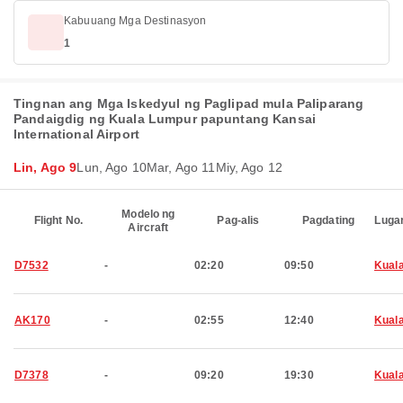
Kabuuang Mga Destinasyon
1
Tingnan ang Mga Iskedyul ng Paglipad mula Paliparang
Pandaigdig ng Kuala Lumpur papuntang Kansai
International Airport
Lin, Ago 9
Lun, Ago 10
Mar, Ago 11
Miy, Ago 12
Modelo ng
Flight No.
Pag-alis
Pagdating
Luga
Aircraft
D7532
-
02:20
09:50
Kual
AK170
-
02:55
12:40
Kual
D7378
-
09:20
19:30
Kual