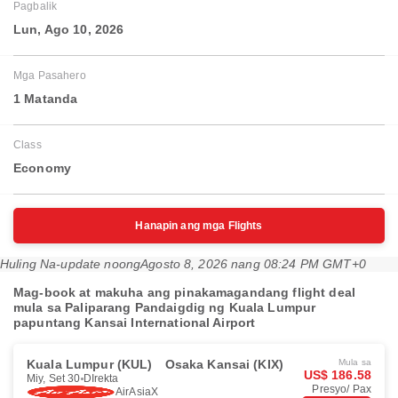
Pagbalik
Lun, Ago 10, 2026
Mga Pasahero
1 Matanda
Class
Economy
Hanapin ang mga Flights
Huling Na-update noong
Agosto 8, 2026 nang 08:24 PM GMT+0
Mag-book at makuha ang pinakamagandang flight deal
mula sa Paliparang Pandaigdig ng Kuala Lumpur
papuntang Kansai International Airport
Kuala Lumpur (KUL)
Osaka Kansai (KIX)
Mula sa
US$ 186.58
Miy, Set 30
DIrekta
Presyo/ Pax
AirAsiaX