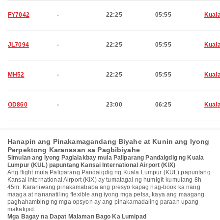
FY7042
-
22:25
05:55
Kual
JL7094
-
22:25
05:55
Kual
MH52
-
22:25
05:55
Kual
OD860
-
23:00
06:25
Kual
Hanapin ang Pinakamagandang Biyahe at Kunin ang Iyong
Perpektong Karanasan sa Pagbibiyahe
Simulan ang Iyong Paglalakbay mula Paliparang Pandaigdig ng Kuala
Lumpur (KUL) papuntang Kansai International Airport (KIX)
Ang flight mula Paliparang Pandaigdig ng Kuala Lumpur (KUL) papuntang
Kansai International Airport (KIX) ay tumatagal ng humigit-kumulang 8h
45m. Karaniwang pinakamababa ang presyo kapag nag-book ka nang
maaga at nananatiling flexible ang iyong mga petsa, kaya ang maagang
paghahambing ng mga opsyon ay ang pinakamadaling paraan upang
makatipid.
Mga Bagay na Dapat Malaman Bago Ka Lumipad