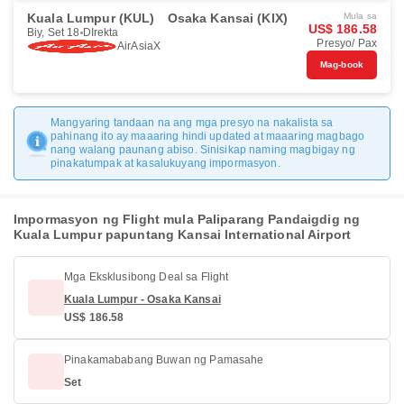
Kuala Lumpur (KUL)
Osaka Kansai (KIX)
Mula sa
US$ 186.58
Biy, Set 18
DIrekta
Presyo/ Pax
AirAsiaX
Mag-book
Mangyaring tandaan na ang mga presyo na nakalista sa
pahinang ito ay maaaring hindi updated at maaaring magbago
nang walang paunang abiso. Sinisikap naming magbigay ng
pinakatumpak at kasalukuyang impormasyon.
Impormasyon ng Flight mula Paliparang Pandaigdig ng
Kuala Lumpur papuntang Kansai International Airport
Mga Eksklusibong Deal sa Flight
Kuala Lumpur - Osaka Kansai
US$ 186.58
Pinakamababang Buwan ng Pamasahe
Set