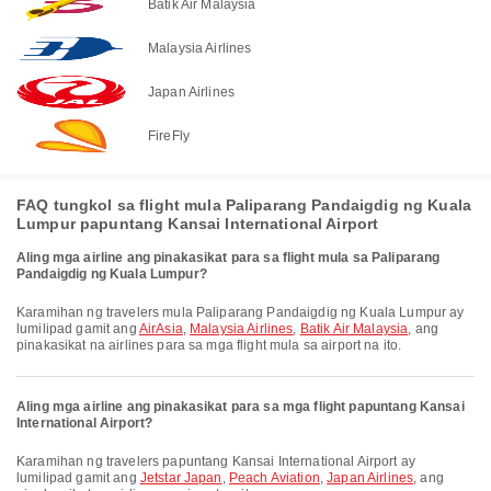
Batik Air Malaysia
Malaysia Airlines
Japan Airlines
FireFly
FAQ tungkol sa flight mula Paliparang Pandaigdig ng Kuala
Lumpur papuntang Kansai International Airport
Aling mga airline ang pinakasikat para sa flight mula sa Paliparang
Pandaigdig ng Kuala Lumpur?
Karamihan ng travelers mula Paliparang Pandaigdig ng Kuala Lumpur ay
lumilipad gamit ang
AirAsia
,
Malaysia Airlines
,
Batik Air Malaysia
, ang
pinakasikat na airlines para sa mga flight mula sa airport na ito.
Aling mga airline ang pinakasikat para sa mga flight papuntang Kansai
International Airport?
Karamihan ng travelers papuntang Kansai International Airport ay
lumilipad gamit ang
Jetstar Japan
,
Peach Aviation
,
Japan Airlines
, ang