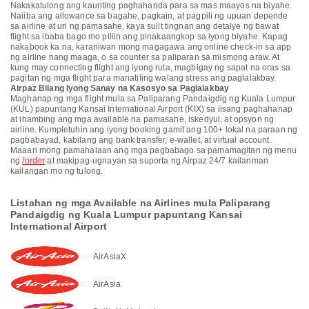
Nakakatulong ang kaunting paghahanda para sa mas maayos na biyahe.
Naiiba ang allowance sa bagahe, pagkain, at pagpili ng upuan depende
sa airline at uri ng pamasahe, kaya sulit tingnan ang detalye ng bawat
flight sa ibaba bago mo piliin ang pinakaangkop sa iyong biyahe. Kapag
nakabook ka na, karaniwan mong magagawa ang online check-in sa app
ng airline nang maaga, o sa counter sa paliparan sa mismong araw. At
kung may connecting flight ang iyong ruta, magbigay ng sapat na oras sa
pagitan ng mga flight para manatiling walang stress ang paglalakbay.
Airpaz Bilang Iyong Sanay na Kasosyo sa Paglalakbay
Maghanap ng mga flight mula sa Paliparang Pandaigdig ng Kuala Lumpur
(KUL) papuntang Kansai International Airport (KIX) sa iisang paghahanap
at ihambing ang mga available na pamasahe, iskedyul, at opsyon ng
airline. Kumpletuhin ang iyong booking gamit ang 100+ lokal na paraan ng
pagbabayad, kabilang ang bank transfer, e-wallet, at virtual account.
Maaari mong pamahalaan ang mga pagbabago sa pamamagitan ng menu
ng
/order
at makipag-ugnayan sa suporta ng Airpaz 24/7 kailanman
kailangan mo ng tulong.
Listahan ng mga Available na Airlines mula Paliparang
Pandaigdig ng Kuala Lumpur papuntang Kansai
International Airport
AirAsiaX
AirAsia