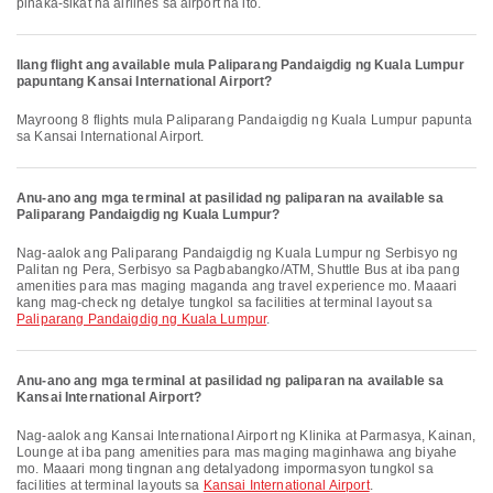
pinaka-sikat na airlines sa airport na ito.
Ilang flight ang available mula Paliparang Pandaigdig ng Kuala Lumpur
papuntang Kansai International Airport?
Mayroong 8 flights mula Paliparang Pandaigdig ng Kuala Lumpur papunta
sa Kansai International Airport.
Anu-ano ang mga terminal at pasilidad ng paliparan na available sa
Paliparang Pandaigdig ng Kuala Lumpur?
Nag-aalok ang Paliparang Pandaigdig ng Kuala Lumpur ng Serbisyo ng
Palitan ng Pera, Serbisyo sa Pagbabangko/ATM, Shuttle Bus at iba pang
amenities para mas maging maganda ang travel experience mo. Maaari
kang mag-check ng detalye tungkol sa facilities at terminal layout sa
Paliparang Pandaigdig ng Kuala Lumpur
.
Anu-ano ang mga terminal at pasilidad ng paliparan na available sa
Kansai International Airport?
Nag-aalok ang Kansai International Airport ng Klinika at Parmasya, Kainan,
Lounge at iba pang amenities para mas maging maginhawa ang biyahe
mo. Maaari mong tingnan ang detalyadong impormasyon tungkol sa
facilities at terminal layouts sa
Kansai International Airport
.