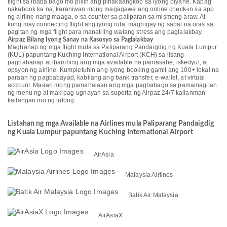
flight sa ibaba bago mo piliin ang pinakaangkop sa iyong biyahe. Kapag
nakabook ka na, karaniwan mong magagawa ang online check-in sa app
ng airline nang maaga, o sa counter sa paliparan sa mismong araw. At
kung may connecting flight ang iyong ruta, magbigay ng sapat na oras sa
pagitan ng mga flight para manatiling walang stress ang paglalakbay.
Airpaz Bilang Iyong Sanay na Kasosyo sa Paglalakbay
Maghanap ng mga flight mula sa Paliparang Pandaigdig ng Kuala Lumpur
(KUL) papuntang Kuching International Airport (KCH) sa iisang
paghahanap at ihambing ang mga available na pamasahe, iskedyul, at
opsyon ng airline. Kumpletuhin ang iyong booking gamit ang 100+ lokal na
paraan ng pagbabayad, kabilang ang bank transfer, e-wallet, at virtual
account. Maaari mong pamahalaan ang mga pagbabago sa pamamagitan
ng menu ng at makipag-ugnayan sa suporta ng Airpaz 24/7 kailanman
kailangan mo ng tulong.
Listahan ng mga Available na Airlines mula Paliparang Pandaigdig
ng Kuala Lumpur papuntang Kuching International Airport
AirAsia
Malaysia Airlines
Batik Air Malaysia
AirAsiaX