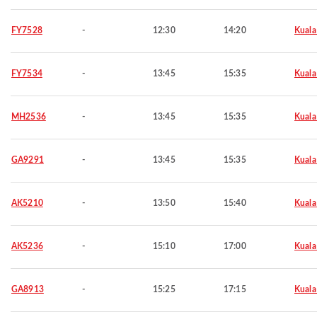
FY7528
-
12:30
14:20
Kuala
FY7534
-
13:45
15:35
Kuala
MH2536
-
13:45
15:35
Kuala
GA9291
-
13:45
15:35
Kuala
AK5210
-
13:50
15:40
Kuala
AK5236
-
15:10
17:00
Kuala
GA8913
-
15:25
17:15
Kuala