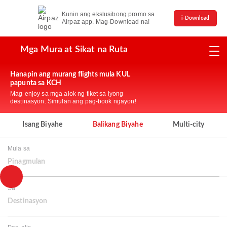
Kunin ang ekslusibong promo sa
i-Download
Airpaz app. Mag-Download na!
Mga Mura at Sikat na Ruta
Hanapin ang murang flights mula KUL
papunta sa KCH
Mag-enjoy sa mga alok ng tiket sa iyong
destinasyon. Simulan ang pag-book ngayon!
Isang Biyahe
Balikang Biyahe
Multi-city
Mula sa
Pinagmulan
Sa
Destinasyon