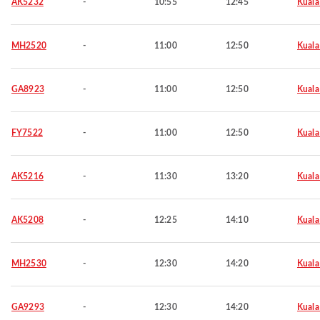
AK5232
-
10:55
12:45
Kuala
MH2520
-
11:00
12:50
Kuala
GA8923
-
11:00
12:50
Kuala
FY7522
-
11:00
12:50
Kuala
AK5216
-
11:30
13:20
Kuala
AK5208
-
12:25
14:10
Kuala
MH2530
-
12:30
14:20
Kuala
GA9293
-
12:30
14:20
Kuala