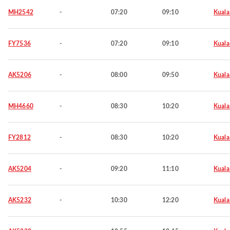
MH2542
-
07:20
09:10
Kuala
FY7536
-
07:20
09:10
Kuala
AK5206
-
08:00
09:50
Kuala
MH4660
-
08:30
10:20
Kuala
FY2812
-
08:30
10:20
Kuala
AK5204
-
09:20
11:10
Kuala
AK5232
-
10:30
12:20
Kuala