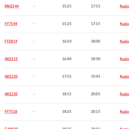
MH2544
-
15:25
17:15
Kuala
FY7544
-
15:25
17:15
Kuala
FY2814
-
16:10
18:00
Kuala
AK5212
-
16:40
18:30
Kuala
AK5220
-
17:55
19:45
Kuala
AK5220
-
18:15
20:05
Kuala
FY7526
-
18:25
20:15
Kuala