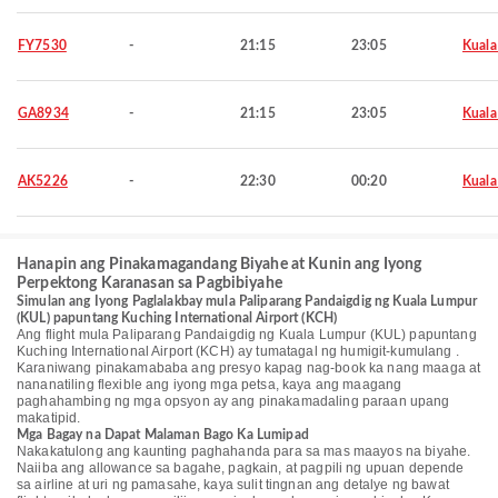
FY7530
-
21:15
23:05
Kuala
GA8934
-
21:15
23:05
Kuala
AK5226
-
22:30
00:20
Kuala
Hanapin ang Pinakamagandang Biyahe at Kunin ang Iyong
Perpektong Karanasan sa Pagbibiyahe
Simulan ang Iyong Paglalakbay mula Paliparang Pandaigdig ng Kuala Lumpur
(KUL) papuntang Kuching International Airport (KCH)
Ang flight mula Paliparang Pandaigdig ng Kuala Lumpur (KUL) papuntang
Kuching International Airport (KCH) ay tumatagal ng humigit-kumulang .
Karaniwang pinakamababa ang presyo kapag nag-book ka nang maaga at
nananatiling flexible ang iyong mga petsa, kaya ang maagang
paghahambing ng mga opsyon ay ang pinakamadaling paraan upang
makatipid.
Mga Bagay na Dapat Malaman Bago Ka Lumipad
Nakakatulong ang kaunting paghahanda para sa mas maayos na biyahe.
Naiiba ang allowance sa bagahe, pagkain, at pagpili ng upuan depende
sa airline at uri ng pamasahe, kaya sulit tingnan ang detalye ng bawat