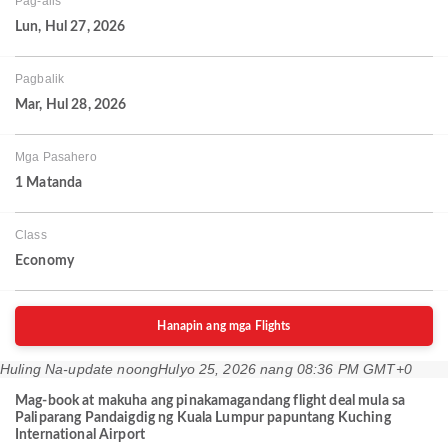
Pag-alis
Lun, Hul 27, 2026
Pagbalik
Mar, Hul 28, 2026
Mga Pasahero
1 Matanda
Class
Economy
Hanapin ang mga Flights
Huling Na-update noong
Hulyo 25, 2026 nang 08:36 PM GMT+0
Mag-book at makuha ang pinakamagandang flight deal mula sa
Paliparang Pandaigdig ng Kuala Lumpur papuntang Kuching
International Airport