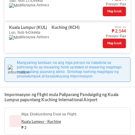
Sab, Nob 21
DIrekta
Presyo/ Pax
Malaysia Airlines
Mag-book
Mula sa
Kuala Lumpur (KUL)
Kuching (KCH)
₱ 2,144
Lun, Nob 9
DIrekta
Presyo/ Pax
Malaysia Airlines
Mag-book
Mangyaring tandaan na ang mga presyo na nakalista sa
pahinang ito ay maaaring hindi updated at maaaring magbago
nang walang paunang abiso. Sinisikap naming magbigay ng
pinakatumpak at kasalukuyang impormasyon.
Impormasyon ng Flight mula Paliparang Pandaigdig ng Kuala
Lumpur papuntang Kuching International Airport
Mga Eksklusibong Deal sa Flight
Kuala Lumpur - Kuching
₱ 2