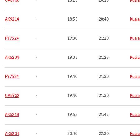
GA8930
-
18:25
20:15
Kuala
AK9214
-
18:55
20:40
Kuala
FY7524
-
19:30
21:20
Kuala
AK5234
-
19:35
21:25
Kuala
FY7524
-
19:40
21:30
Kuala
GA8932
-
19:40
21:30
Kuala
AK5218
-
19:55
21:45
Kuala
AK5234
-
20:40
22:30
Kuala