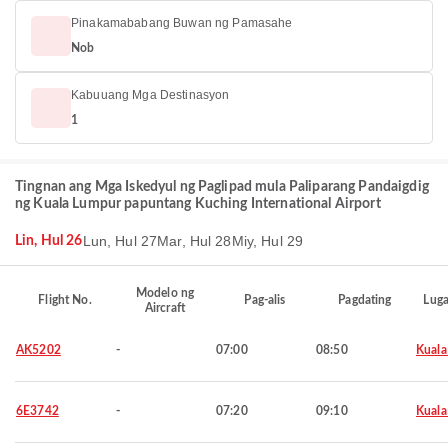
Pinakamababang Buwan ng Pamasahe
Nob
Kabuuang Mga Destinasyon
1
Tingnan ang Mga Iskedyul ng Paglipad mula Paliparang Pandaigdig
ng Kuala Lumpur papuntang Kuching International Airport
Lun, Hul 27
Mar, Hul 28
Miy, Hul 29
Lin, Hul 26
Modelo ng
Flight No.
Pag-alis
Pagdating
Luga
Aircraft
AK5202
-
07:00
08:50
Kuala
6E3742
-
07:20
09:10
Kuala