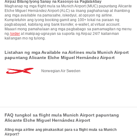
Airpaz Bilang Iyong Sanay na Kasosyo sa Paglalakbay
Maghanap ng mga flight mula sa Munich Airport (MUC) papuntang Alicante
Elche Miguel Hernández Airport (ALC) sa iisang paghahanap at ihambing
ang mga available na pamasahe, iskedyul, at opsyon ng airline.
Kumpletuhin ang iyong booking gamit ang 100+ lokal na paraan ng
pagbabayad, kabilang ang bank transfer, e-wallet, at virtual account.
Maaari mong pamahalaan ang mga pagbabago sa pamamagitan ng menu
ng
/order
at makipag-ugnayan sa suporta ng Airpaz 24/7 kailanman
kailangan mo ng tulong.
Listahan ng mga Available na Airlines mula Munich Airport
papuntang Alicante Elche Miguel Hernández Airport
Norwegian Air Sweden
FAQ tungkol sa flight mula Munich Airport papuntang
Alicante Elche Miguel Hernández Airport
Aling mga airline ang pinakasikat para sa flight mula sa Munich
Airport?