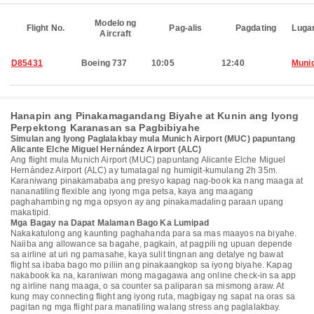
Modelo ng
Flight No.
Pag-alis
Pagdating
Luga
Aircraft
D85431
Boeing 737
10:05
12:40
Muni
Hanapin ang Pinakamagandang Biyahe at Kunin ang Iyong
Perpektong Karanasan sa Pagbibiyahe
Simulan ang Iyong Paglalakbay mula Munich Airport (MUC) papuntang
Alicante Elche Miguel Hernández Airport (ALC)
Ang flight mula Munich Airport (MUC) papuntang Alicante Elche Miguel
Hernández Airport (ALC) ay tumatagal ng humigit-kumulang 2h 35m.
Karaniwang pinakamababa ang presyo kapag nag-book ka nang maaga at
nananatiling flexible ang iyong mga petsa, kaya ang maagang
paghahambing ng mga opsyon ay ang pinakamadaling paraan upang
makatipid.
Mga Bagay na Dapat Malaman Bago Ka Lumipad
Nakakatulong ang kaunting paghahanda para sa mas maayos na biyahe.
Naiiba ang allowance sa bagahe, pagkain, at pagpili ng upuan depende
sa airline at uri ng pamasahe, kaya sulit tingnan ang detalye ng bawat
flight sa ibaba bago mo piliin ang pinakaangkop sa iyong biyahe. Kapag
nakabook ka na, karaniwan mong magagawa ang online check-in sa app
ng airline nang maaga, o sa counter sa paliparan sa mismong araw. At
kung may connecting flight ang iyong ruta, magbigay ng sapat na oras sa
pagitan ng mga flight para manatiling walang stress ang paglalakbay.