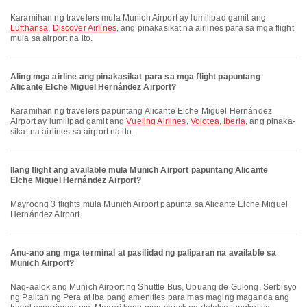
Karamihan ng travelers mula Munich Airport ay lumilipad gamit ang
Lufthansa
,
Discover Airlines
, ang pinakasikat na airlines para sa mga flight
mula sa airport na ito.
Aling mga airline ang pinakasikat para sa mga flight papuntang
Alicante Elche Miguel Hernández Airport?
Karamihan ng travelers papuntang Alicante Elche Miguel Hernández
Airport ay lumilipad gamit ang
Vueling Airlines
,
Volotea
,
Iberia
, ang pinaka-
sikat na airlines sa airport na ito.
Ilang flight ang available mula Munich Airport papuntang Alicante
Elche Miguel Hernández Airport?
Mayroong 3 flights mula Munich Airport papunta sa Alicante Elche Miguel
Hernández Airport.
Anu-ano ang mga terminal at pasilidad ng paliparan na available sa
Munich Airport?
Nag-aalok ang Munich Airport ng Shuttle Bus, Upuang de Gulong, Serbisyo
ng Palitan ng Pera at iba pang amenities para mas maging maganda ang