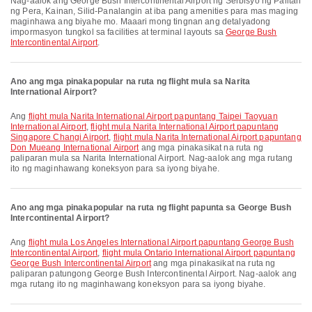
Nag-aalok ang George Bush Intercontinental Airport ng Serbisyo ng Palitan
ng Pera, Kainan, Silid-Panalangin at iba pang amenities para mas maging
maginhawa ang biyahe mo. Maaari mong tingnan ang detalyadong
impormasyon tungkol sa facilities at terminal layouts sa
George Bush
Intercontinental Airport
.
Ano ang mga pinakapopular na ruta ng flight mula sa Narita
International Airport?
Ang
flight mula Narita International Airport papuntang Taipei Taoyuan
International Airport
,
flight mula Narita International Airport papuntang
Singapore Changi Airport
,
flight mula Narita International Airport papuntang
Don Mueang International Airport
ang mga pinakasikat na ruta ng
paliparan mula sa Narita International Airport. Nag-aalok ang mga rutang
ito ng maginhawang koneksyon para sa iyong biyahe.
Ano ang mga pinakapopular na ruta ng flight papunta sa George Bush
Intercontinental Airport?
Ang
flight mula Los Angeles International Airport papuntang George Bush
Intercontinental Airport
,
flight mula Ontario International Airport papuntang
George Bush Intercontinental Airport
ang mga pinakasikat na ruta ng
paliparan patungong George Bush Intercontinental Airport. Nag-aalok ang
mga rutang ito ng maginhawang koneksyon para sa iyong biyahe.