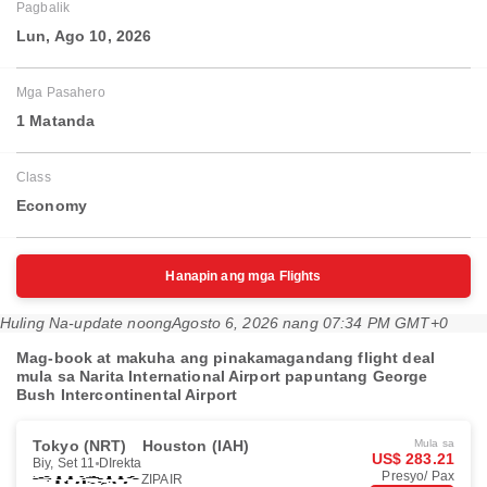
Pagbalik
Lun, Ago 10, 2026
Mga Pasahero
1 Matanda
Class
Economy
Hanapin ang mga Flights
Huling Na-update noong
Agosto 6, 2026 nang 07:34 PM GMT+0
Mag-book at makuha ang pinakamagandang flight deal
mula sa Narita International Airport papuntang George
Bush Intercontinental Airport
Tokyo (NRT)
Houston (IAH)
Mula sa
US$ 283.21
Biy, Set 11
DIrekta
Presyo/ Pax
ZIPAIR