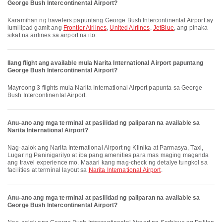
George Bush Intercontinental Airport?
Karamihan ng travelers papuntang George Bush Intercontinental Airport ay
lumilipad gamit ang
Frontier Airlines
,
United Airlines
,
JetBlue
, ang pinaka-
sikat na airlines sa airport na ito.
Ilang flight ang available mula Narita International Airport papuntang
George Bush Intercontinental Airport?
Mayroong 3 flights mula Narita International Airport papunta sa George
Bush Intercontinental Airport.
Anu-ano ang mga terminal at pasilidad ng paliparan na available sa
Narita International Airport?
Nag-aalok ang Narita International Airport ng Klinika at Parmasya, Taxi,
Lugar ng Paninigarilyo at iba pang amenities para mas maging maganda
ang travel experience mo. Maaari kang mag-check ng detalye tungkol sa
facilities at terminal layout sa
Narita International Airport
.
Anu-ano ang mga terminal at pasilidad ng paliparan na available sa
George Bush Intercontinental Airport?