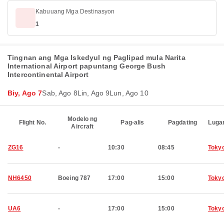
Kabuuang Mga Destinasyon
1
Tingnan ang Mga Iskedyul ng Paglipad mula Narita
International Airport papuntang George Bush
Intercontinental Airport
Biy, Ago 7
Sab, Ago 8
Lin, Ago 9
Lun, Ago 10
Modelo ng
Flight No.
Pag-alis
Pagdating
Luga
Aircraft
ZG16
-
10:30
08:45
Toky
NH6450
Boeing 787
17:00
15:00
Toky
UA6
-
17:00
15:00
Toky