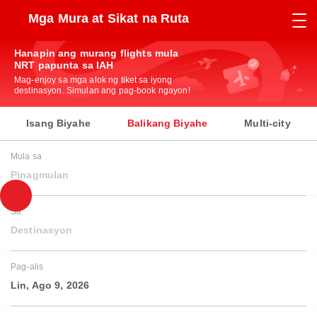
Mga Mura at Sikat na Ruta
Hanapin ang murang flights mula
NRT papunta sa IAH
Mag-enjoy sa mga alok ng tiket sa iyong
destinasyon. Simulan ang pag-book ngayon!
Isang Biyahe
Balikang Biyahe
Multi-city
Mula sa
Pinagmulan
Sa
Destinasyon
Pag-alis
Lin, Ago 9, 2026