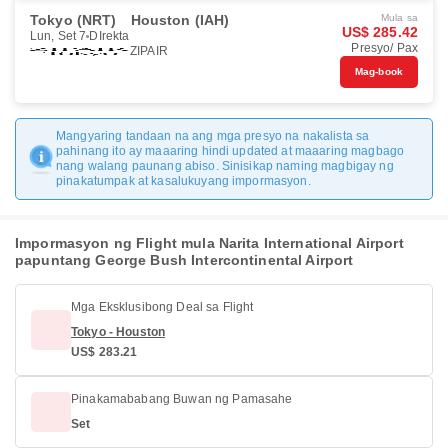
Tokyo (NRT)
Houston (IAH)
Mula sa
US$ 285.42
Lun, Set 7
DIrekta
Presyo/ Pax
ZIPAIR
Mag-book
Mangyaring tandaan na ang mga presyo na nakalista sa
pahinang ito ay maaaring hindi updated at maaaring magbago
nang walang paunang abiso. Sinisikap naming magbigay ng
pinakatumpak at kasalukuyang impormasyon.
Impormasyon ng Flight mula Narita International Airport
papuntang George Bush Intercontinental Airport
Mga Eksklusibong Deal sa Flight
Tokyo - Houston
US$ 283.21
Pinakamababang Buwan ng Pamasahe
Set