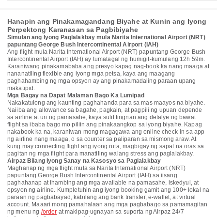
Hanapin ang Pinakamagandang Biyahe at Kunin ang Iyong
Perpektong Karanasan sa Pagbibiyahe
Simulan ang Iyong Paglalakbay mula Narita International Airport (NRT)
papuntang George Bush Intercontinental Airport (IAH)
Ang flight mula Narita International Airport (NRT) papuntang George Bush
Intercontinental Airport (IAH) ay tumatagal ng humigit-kumulang 12h 59m.
Karaniwang pinakamababa ang presyo kapag nag-book ka nang maaga at
nananatiling flexible ang iyong mga petsa, kaya ang maagang
paghahambing ng mga opsyon ay ang pinakamadaling paraan upang
makatipid.
Mga Bagay na Dapat Malaman Bago Ka Lumipad
Nakakatulong ang kaunting paghahanda para sa mas maayos na biyahe.
Naiiba ang allowance sa bagahe, pagkain, at pagpili ng upuan depende
sa airline at uri ng pamasahe, kaya sulit tingnan ang detalye ng bawat
flight sa ibaba bago mo piliin ang pinakaangkop sa iyong biyahe. Kapag
nakabook ka na, karaniwan mong magagawa ang online check-in sa app
ng airline nang maaga, o sa counter sa paliparan sa mismong araw. At
kung may connecting flight ang iyong ruta, magbigay ng sapat na oras sa
pagitan ng mga flight para manatiling walang stress ang paglalakbay.
Airpaz Bilang Iyong Sanay na Kasosyo sa Paglalakbay
Maghanap ng mga flight mula sa Narita International Airport (NRT)
papuntang George Bush Intercontinental Airport (IAH) sa iisang
paghahanap at ihambing ang mga available na pamasahe, iskedyul, at
opsyon ng airline. Kumpletuhin ang iyong booking gamit ang 100+ lokal na
paraan ng pagbabayad, kabilang ang bank transfer, e-wallet, at virtual
account. Maaari mong pamahalaan ang mga pagbabago sa pamamagitan
ng menu ng
/order
at makipag-ugnayan sa suporta ng Airpaz 24/7