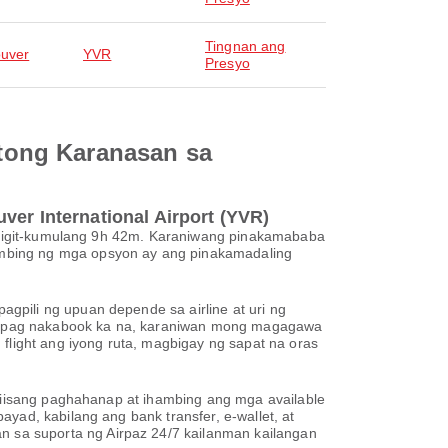
Tingnan ang
uver
YVR
Presyo
tong Karanasan sa
ver International Airport (YVR)
 humigit-kumulang 9h 42m. Karaniwang pinakamababa
ambing ng mga opsyon ay ang pinakamadaling
gpili ng upuan depende sa airline at uri ng
e. Kapag nakabook ka na, karaniwan mong magagawa
flight ang iyong ruta, magbigay ng sapat na oras
a iisang paghahanap at ihambing ang mga available
yad, kabilang ang bank transfer, e-wallet, at
 sa suporta ng Airpaz 24/7 kailanman kailangan