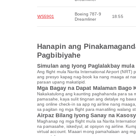
Boeing 787-9
WS5901
18:55
Dreamliner
Hanapin ang Pinakamaganda
Pagbibiyahe
Simulan ang Iyong Paglalakbay mula N
Ang flight mula Narita International Airport (NR
ang presyo kapag nag-book ka nang maaga at nan
paraan upang makatipid.
Mga Bagay na Dapat Malaman Bago 
Nakakatulong ang kaunting paghahanda para sa ma
pamasahe, kaya sulit tingnan ang detalye ng baw
ang online check-in sa app ng airline nang maaga
sa pagitan ng mga flight para manatiling walang s
Airpaz Bilang Iyong Sanay na Kasosy
Maghanap ng mga flight mula sa Narita Internatio
na pamasahe, iskedyul, at opsyon ng airline. Kump
virtual account. Maaari mong pamahalaan ang 