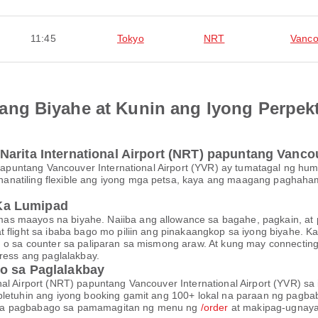
11:45
Tokyo
NRT
Vanco
ng Biyahe at Kunin ang Iyong Perpek
arita International Airport (NRT) papuntang Vancou
T) papuntang Vancouver International Airport (YVR) ay tumatagal ng
anatiling flexible ang iyong mga petsa, kaya ang maagang paghah
Ka Lumipad
s maayos na biyahe. Naiiba ang allowance sa bagahe, pagkain, at pa
at flight sa ibaba bago mo piliin ang pinakaangkop sa iyong biyah
, o sa counter sa paliparan sa mismong araw. At kung may connecting 
tress ang paglalakbay.
o sa Paglalakbay
nal Airport (NRT) papuntang Vancouver International Airport (YVR) s
letuhin ang iyong booking gamit ang 100+ lokal na paraan ng pagbaba
mga pagbabago sa pamamagitan ng menu ng
/order
at makipag-ugnayan