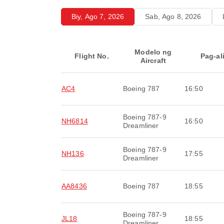
Biy, Ago 7, 2026
Sab, Ago 8, 2026
Modelo ng
Flight No.
Pag-al
Aircraft
AC4
Boeing 787
16:50
Boeing 787-9
NH6814
16:50
Dreamliner
Boeing 787-9
NH136
17:55
Dreamliner
AA8436
Boeing 787
18:55
Boeing 787-9
JL18
18:55
Dreamliner