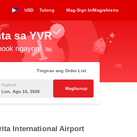
USD
Tulong
Mag-Sign In/Magrehistro
nta sa YVR
-book ngayon!
Tingnan ang Order List
Pagbalik
Maghanap
Lun, Ago 10, 2026
a International Airport