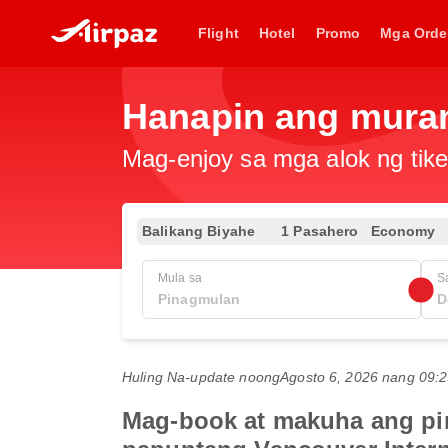
Flight
Hotel
Promo
Mga Orde
Hanapin ang muran
Mag-enjoy sa mga alok ng tike
Balikang Biyahe
1 Pasahero
Economy
Mula sa
S
Huling Na-update noong
Agosto 6, 2026 nang 09
Mag-book at makuha ang pina