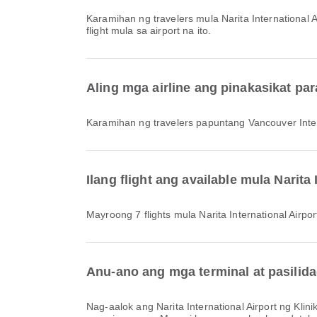
Karamihan ng travelers mula Narita International 
flight mula sa airport na ito.
Aling mga airline ang pinakasikat pa
Karamihan ng travelers papuntang Vancouver Inter
Ilang flight ang available mula Narit
Mayroong 7 flights mula Narita International Airpo
Anu-ano ang mga terminal at pasilidad
Nag-aalok ang Narita International Airport ng Klinika at Parmasya, Mga Paradahan, Lugar ng Paghihintay at iba pang amenities para mas maging maganda ang travel