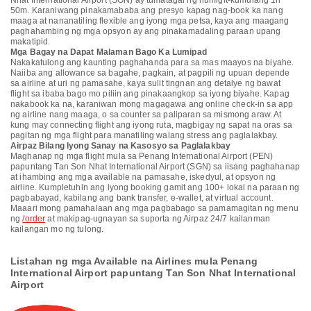
Nhat International Airport (SGN) ay tumatagal ng humigit-kumulang 1h
50m. Karaniwang pinakamababa ang presyo kapag nag-book ka nang
maaga at nananatiling flexible ang iyong mga petsa, kaya ang maagang
paghahambing ng mga opsyon ay ang pinakamadaling paraan upang
makatipid.
Mga Bagay na Dapat Malaman Bago Ka Lumipad
Nakakatulong ang kaunting paghahanda para sa mas maayos na biyahe.
Naiiba ang allowance sa bagahe, pagkain, at pagpili ng upuan depende
sa airline at uri ng pamasahe, kaya sulit tingnan ang detalye ng bawat
flight sa ibaba bago mo piliin ang pinakaangkop sa iyong biyahe. Kapag
nakabook ka na, karaniwan mong magagawa ang online check-in sa app
ng airline nang maaga, o sa counter sa paliparan sa mismong araw. At
kung may connecting flight ang iyong ruta, magbigay ng sapat na oras sa
pagitan ng mga flight para manatiling walang stress ang paglalakbay.
Airpaz Bilang Iyong Sanay na Kasosyo sa Paglalakbay
Maghanap ng mga flight mula sa Penang International Airport (PEN)
papuntang Tan Son Nhat International Airport (SGN) sa iisang paghahanap
at ihambing ang mga available na pamasahe, iskedyul, at opsyon ng
airline. Kumpletuhin ang iyong booking gamit ang 100+ lokal na paraan ng
pagbabayad, kabilang ang bank transfer, e-wallet, at virtual account.
Maaari mong pamahalaan ang mga pagbabago sa pamamagitan ng menu
ng
/order
at makipag-ugnayan sa suporta ng Airpaz 24/7 kailanman
kailangan mo ng tulong.
Listahan ng mga Available na Airlines mula Penang
International Airport papuntang Tan Son Nhat International
Airport