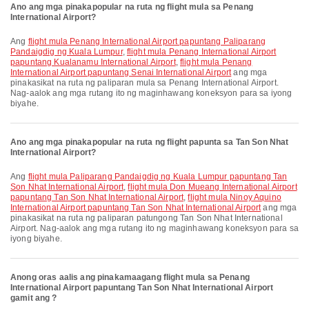
Ano ang mga pinakapopular na ruta ng flight mula sa Penang
International Airport?
Ang
flight mula Penang International Airport papuntang Paliparang
Pandaigdig ng Kuala Lumpur
,
flight mula Penang International Airport
papuntang Kualanamu International Airport
,
flight mula Penang
International Airport papuntang Senai International Airport
ang mga
pinakasikat na ruta ng paliparan mula sa Penang International Airport.
Nag-aalok ang mga rutang ito ng maginhawang koneksyon para sa iyong
biyahe.
Ano ang mga pinakapopular na ruta ng flight papunta sa Tan Son Nhat
International Airport?
Ang
flight mula Paliparang Pandaigdig ng Kuala Lumpur papuntang Tan
Son Nhat International Airport
,
flight mula Don Mueang International Airport
papuntang Tan Son Nhat International Airport
,
flight mula Ninoy Aquino
International Airport papuntang Tan Son Nhat International Airport
ang mga
pinakasikat na ruta ng paliparan patungong Tan Son Nhat International
Airport. Nag-aalok ang mga rutang ito ng maginhawang koneksyon para sa
iyong biyahe.
Anong oras aalis ang pinakamaagang flight mula sa Penang
International Airport papuntang Tan Son Nhat International Airport
gamit ang ?