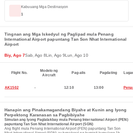
Kabuuang Mga Destinasyon
1
Tingnan ang Mga Iskedyul ng Paglipad mula Penang
International Airport papuntang Tan Son Nhat International
Airport
Biy, Ago 7
Sab, Ago 8
Lin, Ago 9
Lun, Ago 10
Modelo ng
Flight No.
Pag-alis
Pagdating
Luga
Aircraft
AK1502
-
12:10
13:00
Pena
Hanapin ang Pinakamagandang Biyahe at Kunin ang Iyong
Perpektong Karanasan sa Pagbibiyahe
Simulan ang Iyong Paglalakbay mula Penang International Airport (PEN)
papuntang Tan Son Nhat International Airport (SGN)
Ang flight mula Penang International Airport (PEN) papuntang Tan Son