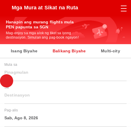
Mga Mura at Sikat na Ruta
Hanapin ang murang flights mula
PEN papunta sa SGN
Mag-enjoy sa mga alok ng tiket sa iyong
destinasyon. Simulan ang pag-book ngayon!
Isang Biyahe
Balikang Biyahe
Multi-city
Mula sa
Pinagmulan
Sa
Destinasyon
Pag-alis
Sab, Ago 8, 2026