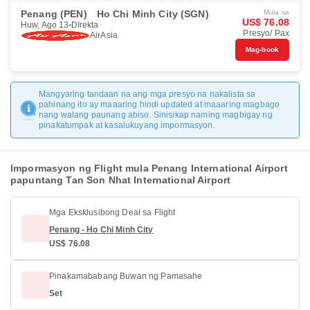
Penang (PEN)
Ho Chi Minh City (SGN)
Mula sa
US$ 76.08
Huw, Ago 13
DIrekta
Presyo/ Pax
AirAsia
Mag-book
Mangyaring tandaan na ang mga presyo na nakalista sa
pahinang ito ay maaaring hindi updated at maaaring magbago
nang walang paunang abiso. Sinisikap naming magbigay ng
pinakatumpak at kasalukuyang impormasyon.
Impormasyon ng Flight mula Penang International Airport
papuntang Tan Son Nhat International Airport
Mga Eksklusibong Deal sa Flight
Penang - Ho Chi Minh City
US$ 76.08
Pinakamababang Buwan ng Pamasahe
Set