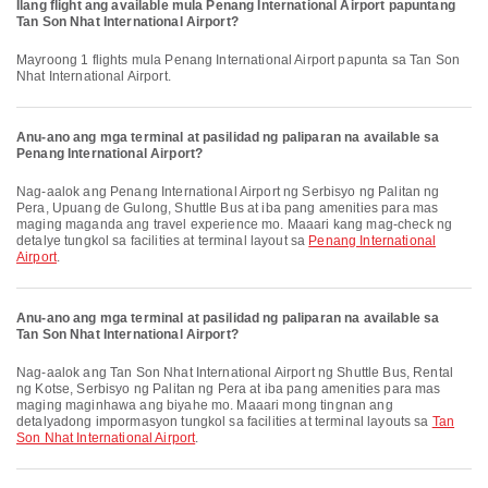
Ilang flight ang available mula Penang International Airport papuntang
Tan Son Nhat International Airport?
Mayroong 1 flights mula Penang International Airport papunta sa Tan Son
Nhat International Airport.
Anu-ano ang mga terminal at pasilidad ng paliparan na available sa
Penang International Airport?
Nag-aalok ang Penang International Airport ng Serbisyo ng Palitan ng
Pera, Upuang de Gulong, Shuttle Bus at iba pang amenities para mas
maging maganda ang travel experience mo. Maaari kang mag-check ng
detalye tungkol sa facilities at terminal layout sa
Penang International
Airport
.
Anu-ano ang mga terminal at pasilidad ng paliparan na available sa
Tan Son Nhat International Airport?
Nag-aalok ang Tan Son Nhat International Airport ng Shuttle Bus, Rental
ng Kotse, Serbisyo ng Palitan ng Pera at iba pang amenities para mas
maging maginhawa ang biyahe mo. Maaari mong tingnan ang
detalyadong impormasyon tungkol sa facilities at terminal layouts sa
Tan
Son Nhat International Airport
.