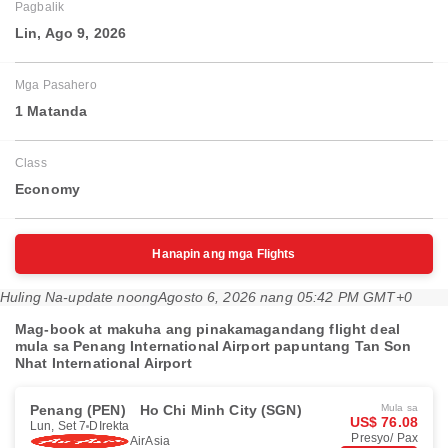
Pagbalik
Lin, Ago 9, 2026
Mga Pasahero
1 Matanda
Class
Economy
Hanapin ang mga Flights
Huling Na-update noong
Agosto 6, 2026 nang 05:42 PM GMT+0
Mag-book at makuha ang pinakamagandang flight deal
mula sa Penang International Airport papuntang Tan Son
Nhat International Airport
Penang (PEN)
Ho Chi Minh City (SGN)
Mula sa
US$ 76.08
Lun, Set 7
DIrekta
Presyo/ Pax
AirAsia