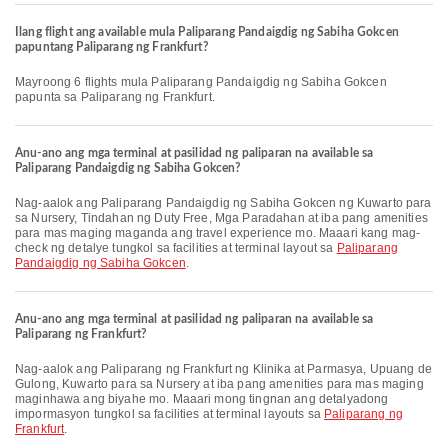
Ilang flight ang available mula Paliparang Pandaigdig ng Sabiha Gokcen
papuntang Paliparang ng Frankfurt?
Mayroong 6 flights mula Paliparang Pandaigdig ng Sabiha Gokcen
papunta sa Paliparang ng Frankfurt.
Anu-ano ang mga terminal at pasilidad ng paliparan na available sa
Paliparang Pandaigdig ng Sabiha Gokcen?
Nag-aalok ang Paliparang Pandaigdig ng Sabiha Gokcen ng Kuwarto para
sa Nursery, Tindahan ng Duty Free, Mga Paradahan at iba pang amenities
para mas maging maganda ang travel experience mo. Maaari kang mag-
check ng detalye tungkol sa facilities at terminal layout sa
Paliparang
Pandaigdig ng Sabiha Gokcen
.
Anu-ano ang mga terminal at pasilidad ng paliparan na available sa
Paliparang ng Frankfurt?
Nag-aalok ang Paliparang ng Frankfurt ng Klinika at Parmasya, Upuang de
Gulong, Kuwarto para sa Nursery at iba pang amenities para mas maging
maginhawa ang biyahe mo. Maaari mong tingnan ang detalyadong
impormasyon tungkol sa facilities at terminal layouts sa
Paliparang ng
Frankfurt
.