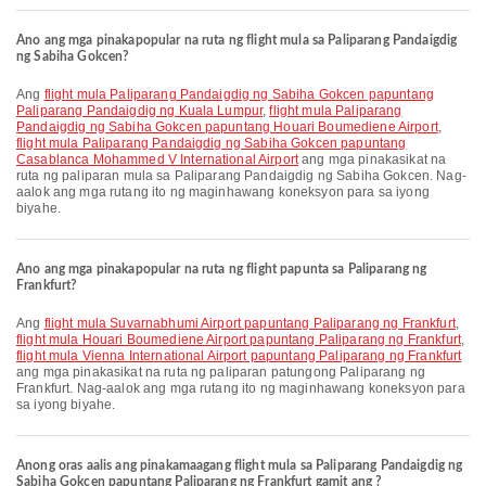
Ano ang mga pinakapopular na ruta ng flight mula sa Paliparang Pandaigdig
ng Sabiha Gokcen?
Ang
flight mula Paliparang Pandaigdig ng Sabiha Gokcen papuntang
Paliparang Pandaigdig ng Kuala Lumpur
,
flight mula Paliparang
Pandaigdig ng Sabiha Gokcen papuntang Houari Boumediene Airport
,
flight mula Paliparang Pandaigdig ng Sabiha Gokcen papuntang
Casablanca Mohammed V International Airport
ang mga pinakasikat na
ruta ng paliparan mula sa Paliparang Pandaigdig ng Sabiha Gokcen. Nag-
aalok ang mga rutang ito ng maginhawang koneksyon para sa iyong
biyahe.
Ano ang mga pinakapopular na ruta ng flight papunta sa Paliparang ng
Frankfurt?
Ang
flight mula Suvarnabhumi Airport papuntang Paliparang ng Frankfurt
,
flight mula Houari Boumediene Airport papuntang Paliparang ng Frankfurt
,
flight mula Vienna International Airport papuntang Paliparang ng Frankfurt
ang mga pinakasikat na ruta ng paliparan patungong Paliparang ng
Frankfurt. Nag-aalok ang mga rutang ito ng maginhawang koneksyon para
sa iyong biyahe.
Anong oras aalis ang pinakamaagang flight mula sa Paliparang Pandaigdig ng
Sabiha Gokcen papuntang Paliparang ng Frankfurt gamit ang ?