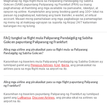
Maghanap ng mga flight mula sa Paliparang Pandaigdig ng Sabiha
Gokcen (SAW) papuntang Paliparang ng Frankfurt (FRA) sa iisang
paghahanap at ihambing ang mga available na pamasahe, iskedyul, at
opsyon ng airline. Kumpletuhin ang iyong booking gamit ang 100+ lokal na
paraan ng pagbabayad, kabilang ang bank transfer, e-wallet, at virtual
account. Maaari mong pamahalaan ang mga pagbabago sa pamamagitan
ng menu ng at makipag-ugnayan sa suporta ng Airpaz 24/7 kailanman
kailangan mo ng tulong.
FAQ tungkol sa flight mula Paliparang Pandaigdig ng Sabiha
Gokcen papuntang Paliparang ng Frankfurt
Aling mga airline ang pinakasikat para sa flight mula sa Paliparang
Pandaigdig ng Sabiha Gokcen?
Karamihan ng travelers mula Paliparang Pandaigdig ng Sabiha Gokcen ay
lumilipad gamit ang
Pegasus Airlines
,
AJet
,
Iberia
, ang pinakasikat na
airlines para sa mga flight mula sa airport na ito.
Aling mga airline ang pinakasikat para sa mga flight papuntang Paliparang
ng Frankfurt?
Karamihan ng travelers papuntang Paliparang ng Frankfurt ay lumilipad
gamit ang
Lufthansa
,
Discover Airlines
, ang pinaka-sikat na airlines sa
airport na ito.