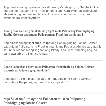
Ang pinakaunang biyahe mula Paliparang Pandaigdig ng Sabiha Gokcen
papuntang Paliparang ng Frankfurt gamit ang AJet ay umaalis sa 06:50.
Maaari mong tingnan ang iskedyul na ito at ihambing ang iba pang
available na flight sa Airpaz.
Anong oras aalis ang pinakahuling flight mula Paliparang Pandaigdig ng
Sabiha Gokcen papuntang Paliparang ng Frankfurt gamit ang ?
Ang pinakahuling flight mula Paliparang Pandaigdig ng Sabiha Gokcen
papuntang Paliparang ng Frankfurt gamit ang Pegasus Airlines ay umaalis
sa 16:05. Maaari mong tingnan ang iskedyul na ito at ihambing ang iba
pang available na flight sa Airpaz.
Gaano katagal ang flight mula Paliparang Pandaigdig ng Sabiha Gokcen
papunta sa Paliparang ng Frankfurt?
Ang tagal ng flight mula Paliparang Pandaigdig ng Sabiha Gokcen
papunta sa Paliparang ng Frankfurt ay mga 4h 15m.
Mga Sikat na Ruta ayon sa Paliparan mula sa Paliparang
Pandaigdig ng Sabiha Gokcen