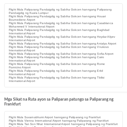
Flight Mula Paliparang Pandaigdig ng Sabiha Gokcen hanngang Paliparang
Pandaigdig ng Kuala Lumpur
Flight Mula Paliparang Pandaigdig ng Sabiha Gokcen hanngang Houari
Boumediene Airport
Flight Mula Paliparang Pandaigdig ng Sabiha Gokcen hanngang Casablanca
Mohammed V International Airport
Flight Mula Paliparang Pandaigdig ng Sabiha Gokcen hanngang Baghdad
International Airport
Flight Mula Paliparang Pandaigdig ng Sabiha Gokcen hanngang Heydar Aliyev
International Airport
Flight Mula Paliparang Pandaigdig ng Sabiha Gokcen hanngang Antalya Airport
Flight Mula Paliparang Pandaigdig ng Sabiha Gokcen hanngang Vnukovo
International Airport
Flight Mula Paliparang Pandaigdig ng Sabiha Gokcen hanngang Sofia Airport
Flight Mula Paliparang Pandaigdig ng Sabiha Gokcen hanngang Cairo
International Airport
Flight Mula Paliparang Pandaigdig ng Sabiha Gokcen hanngang Rome
Fiumicino Airport
Flight Mula Paliparang Pandaigdig ng Sabiha Gokcen hanngang Erbil
International Airport
Flight Mula Paliparang Pandaigdig ng Sabiha Gokcen hanngang Tbilisi
International Airport
Mga Sikat na Ruta ayon sa Paliparan patungo sa Paliparang ng
Frankfurt
Flight Mula Suvarnabhumi Airport hanngang Paliparang ng Frankfurt
Flight Mula Vienna International Airport hanngang Paliparang ng Frankfurt
Flight Mula Tan Son Nhat International Airport hanngang Paliparang ng Frankfurt