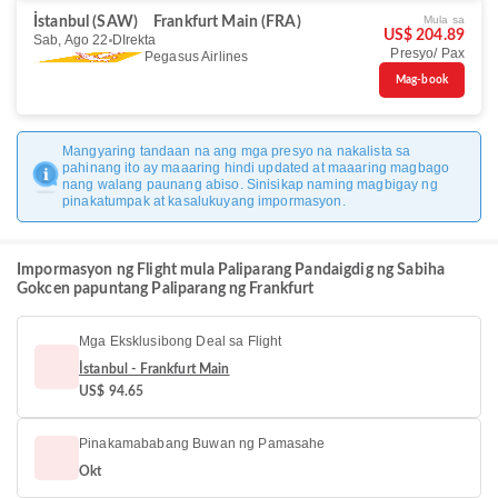
Mula sa
İstanbul (SAW)
Frankfurt Main (FRA)
US$ 204.89
Sab, Ago 22
DIrekta
Presyo/ Pax
Pegasus Airlines
Mag-book
Mangyaring tandaan na ang mga presyo na nakalista sa
pahinang ito ay maaaring hindi updated at maaaring magbago
nang walang paunang abiso. Sinisikap naming magbigay ng
pinakatumpak at kasalukuyang impormasyon.
Impormasyon ng Flight mula Paliparang Pandaigdig ng Sabiha
Gokcen papuntang Paliparang ng Frankfurt
Mga Eksklusibong Deal sa Flight
İstanbul - Frankfurt Main
US$ 94.65
Pinakamababang Buwan ng Pamasahe
Okt