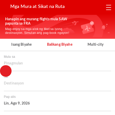
Mga Mura at Sikat na Ruta
Hanapin ang murang flights mula SAW
papunta sa FRA
Mag-enjoy sa mga alok ng tiket sa iyong
destinasyon. Simulan ang pag-book ngayon!
Isang Biyahe
Balikang Biyahe
Multi-city
Mula sa
Pinagmulan
Sa
Destinasyon
Pag-alis
Lin, Ago 9, 2026