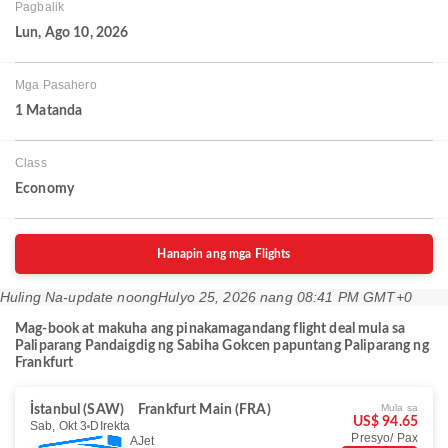
Pagbalik
Lun, Ago 10, 2026
Mga Pasahero
1 Matanda
Class
Economy
Hanapin ang mga Flights
Huling Na-update noong
Hulyo 25, 2026 nang 08:41 PM GMT+0
Mag-book at makuha ang pinakamagandang flight deal mula sa
Paliparang Pandaigdig ng Sabiha Gokcen papuntang Paliparang ng
Frankfurt
Mula sa
İstanbul (SAW)
Frankfurt Main (FRA)
US$ 94.65
Sab, Okt 3
DIrekta
Presyo/ Pax
AJet