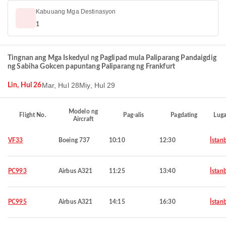
Kabuuang Mga Destinasyon
1
Tingnan ang Mga Iskedyul ng Paglipad mula Paliparang Pandaigdig
ng Sabiha Gokcen papuntang Paliparang ng Frankfurt
Mar, Hul 28
Miy, Hul 29
Lin, Hul 26
Modelo ng
Flight No.
Pag-alis
Pagdating
Luga
Aircraft
VF33
Boeing 737
10:10
12:30
İstan
PC993
Airbus A321
11:25
13:40
İstan
PC995
Airbus A321
14:15
16:30
İstan