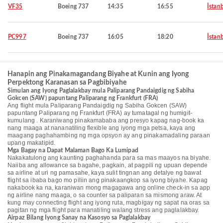
VF35
Boeing 737
14:35
16:55
İstan
PC997
Boeing 737
16:05
18:20
İstan
Hanapin ang Pinakamagandang Biyahe at Kunin ang Iyong
Perpektong Karanasan sa Pagbibiyahe
Simulan ang Iyong Paglalakbay mula Paliparang Pandaigdig ng Sabiha
Gokcen (SAW) papuntang Paliparang ng Frankfurt (FRA)
Ang flight mula Paliparang Pandaigdig ng Sabiha Gokcen (SAW)
papuntang Paliparang ng Frankfurt (FRA) ay tumatagal ng humigit-
kumulang . Karaniwang pinakamababa ang presyo kapag nag-book ka
nang maaga at nananatiling flexible ang iyong mga petsa, kaya ang
maagang paghahambing ng mga opsyon ay ang pinakamadaling paraan
upang makatipid.
Mga Bagay na Dapat Malaman Bago Ka Lumipad
Nakakatulong ang kaunting paghahanda para sa mas maayos na biyahe.
Naiiba ang allowance sa bagahe, pagkain, at pagpili ng upuan depende
sa airline at uri ng pamasahe, kaya sulit tingnan ang detalye ng bawat
flight sa ibaba bago mo piliin ang pinakaangkop sa iyong biyahe. Kapag
nakabook ka na, karaniwan mong magagawa ang online check-in sa app
ng airline nang maaga, o sa counter sa paliparan sa mismong araw. At
kung may connecting flight ang iyong ruta, magbigay ng sapat na oras sa
pagitan ng mga flight para manatiling walang stress ang paglalakbay.
Airpaz Bilang Iyong Sanay na Kasosyo sa Paglalakbay