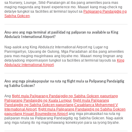
sa Nursery, Lounge, Silid-Panalangin at iba pang amenities para mas
maging maganda ang travel experience mo. Maaari kang mag-check ng
detalye tungkol sa facilities at terminal layout sa
Paliparang Pandaigdig ng
Sabiha Gokcen
.
Anu-ano ang mga terminal at pasilidad ng paliparan na available sa King
Abdulaziz International Airport?
Nag-aalok ang King Abdulaziz International Airport ng Lugar ng
Paninigarilyo, Upuang de Gulong, Mga Paradahan at iba pang amenities
para mas maging maginhawa ang biyahe mo. Maaari mong tingnan ang
detalyadong impormasyon tungkol sa facilities at terminal layouts sa
King
Abdulaziz International Airport
.
Ano ang mga pinakapopular na ruta ng flight mula sa Paliparang Pandaigdig
ng Sabiha Gokcen?
Ang
flight mula Paliparang Pandaigdig ng Sabiha Gokcen papuntang
Paliparang Pandaigdig ng Kuala Lumpur
,
flight mula Paliparang
Pandaigdig ng Sabiha Gokcen papuntang Casablanca Mohammed V
International Airport
,
flight mula Paliparang Pandaigdig ng Sabiha Gokcen
papuntang Houari Boumediene Airport
ang mga pinakasikat na ruta ng
paliparan mula sa Paliparang Pandaigdig ng Sabiha Gokcen. Nag-aalok
ang mga rutang ito ng maginhawang koneksyon para sa iyong biyahe.