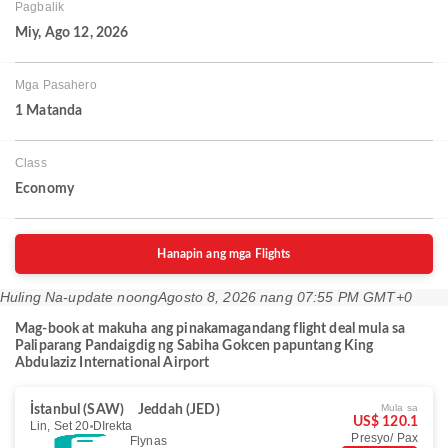
Pagbalik
Miy, Ago 12, 2026
Mga Pasahero
1 Matanda
Class
Economy
Hanapin ang mga Flights
Huling Na-update noong
Agosto 8, 2026 nang 07:55 PM GMT+0
Mag-book at makuha ang pinakamagandang flight deal mula sa
Paliparang Pandaigdig ng Sabiha Gokcen papuntang King
Abdulaziz International Airport
Mula sa
İstanbul (SAW)
Jeddah (JED)
US$ 120.1
Lin, Set 20
DIrekta
Presyo/ Pax
Flynas