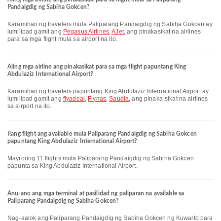
Pandaigdig ng Sabiha Gokcen?
Karamihan ng travelers mula Paliparang Pandaigdig ng Sabiha Gokcen ay
lumilipad gamit ang
Pegasus Airlines
,
AJet
, ang pinakasikat na airlines
para sa mga flight mula sa airport na ito.
Aling mga airline ang pinakasikat para sa mga flight papuntang King
Abdulaziz International Airport?
Karamihan ng travelers papuntang King Abdulaziz International Airport ay
lumilipad gamit ang
flyadeal
,
Flynas
,
Saudia
, ang pinaka-sikat na airlines
sa airport na ito.
Ilang flight ang available mula Paliparang Pandaigdig ng Sabiha Gokcen
papuntang King Abdulaziz International Airport?
Mayroong 11 flights mula Paliparang Pandaigdig ng Sabiha Gokcen
papunta sa King Abdulaziz International Airport.
Anu-ano ang mga terminal at pasilidad ng paliparan na available sa
Paliparang Pandaigdig ng Sabiha Gokcen?
Nag-aalok ang Paliparang Pandaigdig ng Sabiha Gokcen ng Kuwarto para