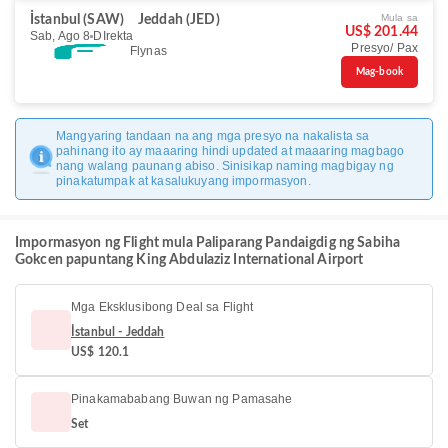
Mula sa
İstanbul (SAW)
Jeddah (JED)
US$ 201.44
Sab, Ago 8
DIrekta
Presyo/ Pax
Flynas
Mag-book
Mangyaring tandaan na ang mga presyo na nakalista sa
pahinang ito ay maaaring hindi updated at maaaring magbago
nang walang paunang abiso. Sinisikap naming magbigay ng
pinakatumpak at kasalukuyang impormasyon.
Impormasyon ng Flight mula Paliparang Pandaigdig ng Sabiha
Gokcen papuntang King Abdulaziz International Airport
Mga Eksklusibong Deal sa Flight
İstanbul - Jeddah
US$ 120.1
Pinakamababang Buwan ng Pamasahe
Set