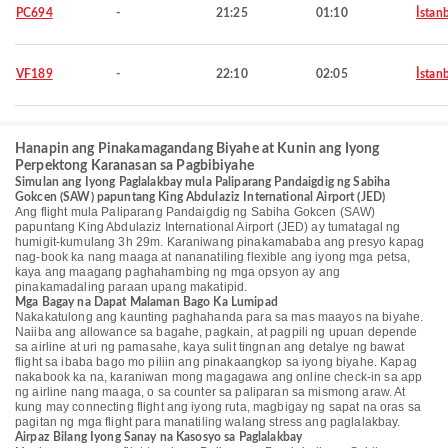
PC694
-
21:25
01:10
İstan
VF189
-
22:10
02:05
İstan
Hanapin ang Pinakamagandang Biyahe at Kunin ang Iyong
Perpektong Karanasan sa Pagbibiyahe
Simulan ang Iyong Paglalakbay mula Paliparang Pandaigdig ng Sabiha
Gokcen (SAW) papuntang King Abdulaziz International Airport (JED)
Ang flight mula Paliparang Pandaigdig ng Sabiha Gokcen (SAW)
papuntang King Abdulaziz International Airport (JED) ay tumatagal ng
humigit-kumulang 3h 29m. Karaniwang pinakamababa ang presyo kapag
nag-book ka nang maaga at nananatiling flexible ang iyong mga petsa,
kaya ang maagang paghahambing ng mga opsyon ay ang
pinakamadaling paraan upang makatipid.
Mga Bagay na Dapat Malaman Bago Ka Lumipad
Nakakatulong ang kaunting paghahanda para sa mas maayos na biyahe.
Naiiba ang allowance sa bagahe, pagkain, at pagpili ng upuan depende
sa airline at uri ng pamasahe, kaya sulit tingnan ang detalye ng bawat
flight sa ibaba bago mo piliin ang pinakaangkop sa iyong biyahe. Kapag
nakabook ka na, karaniwan mong magagawa ang online check-in sa app
ng airline nang maaga, o sa counter sa paliparan sa mismong araw. At
kung may connecting flight ang iyong ruta, magbigay ng sapat na oras sa
pagitan ng mga flight para manatiling walang stress ang paglalakbay.
Airpaz Bilang Iyong Sanay na Kasosyo sa Paglalakbay