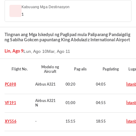
Kabuuang Mga Destinasyon
1
Tingnan ang Mga Iskedyul ng Paglipad mula Paliparang Pandaigdig
ng Sabiha Gokcen papuntang King Abdulaziz International Airport
Lun, Ago 10
Mar, Ago 11
Lin, Ago 9
Modelo ng
Flight No.
Pag-alis
Pagdating
Luga
Aircraft
PC698
Airbus A321
00:20
04:05
İstan
Airbus A321
VF191
01:00
04:55
İstan
N
XY556
-
15:15
18:55
İstan