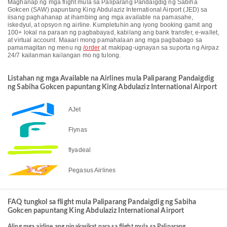
Maghanap ng mga flight mula sa Paliparang Pandaigdig ng Sabiha
Gokcen (SAW) papuntang King Abdulaziz International Airport (JED) sa
iisang paghahanap at ihambing ang mga available na pamasahe,
iskedyul, at opsyon ng airline. Kumpletuhin ang iyong booking gamit ang
100+ lokal na paraan ng pagbabayad, kabilang ang bank transfer, e-wallet,
at virtual account. Maaari mong pamahalaan ang mga pagbabago sa
pamamagitan ng menu ng
/order
at makipag-ugnayan sa suporta ng Airpaz
24/7 kailanman kailangan mo ng tulong.
Listahan ng mga Available na Airlines mula Paliparang Pandaigdig
ng Sabiha Gokcen papuntang King Abdulaziz International Airport
AJet
Flynas
flyadeal
Pegasus Airlines
FAQ tungkol sa flight mula Paliparang Pandaigdig ng Sabiha
Gokcen papuntang King Abdulaziz International Airport
Aling mga airline ang pinakasikat para sa flight mula sa Paliparang