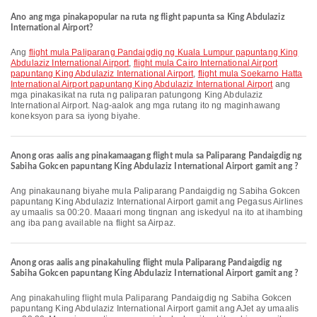
Ano ang mga pinakapopular na ruta ng flight papunta sa King Abdulaziz
International Airport?
Ang
flight mula Paliparang Pandaigdig ng Kuala Lumpur papuntang King
Abdulaziz International Airport
,
flight mula Cairo International Airport
papuntang King Abdulaziz International Airport
,
flight mula Soekarno Hatta
International Airport papuntang King Abdulaziz International Airport
ang
mga pinakasikat na ruta ng paliparan patungong King Abdulaziz
International Airport. Nag-aalok ang mga rutang ito ng maginhawang
koneksyon para sa iyong biyahe.
Anong oras aalis ang pinakamaagang flight mula sa Paliparang Pandaigdig ng
Sabiha Gokcen papuntang King Abdulaziz International Airport gamit ang ?
Ang pinakaunang biyahe mula Paliparang Pandaigdig ng Sabiha Gokcen
papuntang King Abdulaziz International Airport gamit ang Pegasus Airlines
ay umaalis sa 00:20. Maaari mong tingnan ang iskedyul na ito at ihambing
ang iba pang available na flight sa Airpaz.
Anong oras aalis ang pinakahuling flight mula Paliparang Pandaigdig ng
Sabiha Gokcen papuntang King Abdulaziz International Airport gamit ang ?
Ang pinakahuling flight mula Paliparang Pandaigdig ng Sabiha Gokcen
papuntang King Abdulaziz International Airport gamit ang AJet ay umaalis