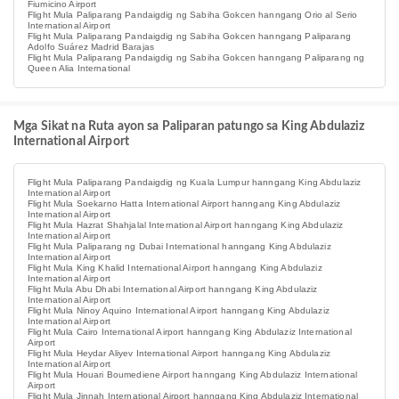
Fiumicino Airport
Flight Mula Paliparang Pandaigdig ng Sabiha Gokcen hanngang Orio al Serio
International Airport
Flight Mula Paliparang Pandaigdig ng Sabiha Gokcen hanngang Paliparang
Adolfo Suárez Madrid Barajas
Flight Mula Paliparang Pandaigdig ng Sabiha Gokcen hanngang Paliparang ng
Queen Alia International
Mga Sikat na Ruta ayon sa Paliparan patungo sa King Abdulaziz
International Airport
Flight Mula Paliparang Pandaigdig ng Kuala Lumpur hanngang King Abdulaziz
International Airport
Flight Mula Soekarno Hatta International Airport hanngang King Abdulaziz
International Airport
Flight Mula Hazrat Shahjalal International Airport hanngang King Abdulaziz
International Airport
Flight Mula Paliparang ng Dubai International hanngang King Abdulaziz
International Airport
Flight Mula King Khalid International Airport hanngang King Abdulaziz
International Airport
Flight Mula Abu Dhabi International Airport hanngang King Abdulaziz
International Airport
Flight Mula Ninoy Aquino International Airport hanngang King Abdulaziz
International Airport
Flight Mula Cairo International Airport hanngang King Abdulaziz International
Airport
Flight Mula Heydar Aliyev International Airport hanngang King Abdulaziz
International Airport
Flight Mula Houari Boumediene Airport hanngang King Abdulaziz International
Airport
Flight Mula Jinnah International Airport hanngang King Abdulaziz International