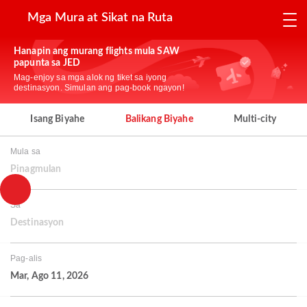
Mga Mura at Sikat na Ruta
Hanapin ang murang flights mula SAW
papunta sa JED
Mag-enjoy sa mga alok ng tiket sa iyong
destinasyon. Simulan ang pag-book ngayon!
Isang Biyahe
Balikang Biyahe
Multi-city
Mula sa
Pinagmulan
Sa
Destinasyon
Pag-alis
Mar, Ago 11, 2026