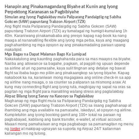
Hanapin ang Pinakamagandang Biyahe at Kunin ang Iyong
Perpektong Karanasan sa Pagbibiyahe
Simulan ang Iyong Paglalakbay mula Paliparang Pandaigdig ng Sabiha
Gokcen (SAW) papuntang Trabzon Airport (TZX)
Ang flight mula Paliparang Pandaigdig ng Sabiha Gokcen (SAW)
papuntang Trabzon Airport (TZX) ay tumatagal ng humigit-kumulang 1h
40m. Karaniwang pinakamababa ang presyo kapag nag-book ka nang
maaga at nananatiling flexible ang iyong mga petsa, kaya ang maagang
paghahambing ng mga opsyon ay ang pinakamadaling paraan upang
makatipid.
Mga Bagay na Dapat Malaman Bago Ka Lumipad
Nakakatulong ang kaunting paghahanda para sa mas maayos na biyahe.
Naiiba ang allowance sa bagahe, pagkain, at pagpili ng upuan depende
sa airline at uri ng pamasahe, kaya sulit tingnan ang detalye ng bawat
flight sa ibaba bago mo piliin ang pinakaangkop sa iyong biyahe. Kapag
nakabook ka na, karaniwan mong magagawa ang online check-in sa app
ng airline nang maaga, o sa counter sa paliparan sa mismong araw. At
kung may connecting flight ang iyong ruta, magbigay ng sapat na oras sa
pagitan ng mga flight para manatiling walang stress ang paglalakbay.
Airpaz Bilang Iyong Sanay na Kasosyo sa Paglalakbay
Maghanap ng mga flight mula sa Paliparang Pandaigdig ng Sabiha
Gokcen (SAW) papuntang Trabzon Airport (TZX) sa iisang paghahanap at
ihambing ang mga available na pamasahe, iskedyul, at opsyon ng airline.
Kumpletuhin ang iyong booking gamit ang 100+ lokal na paraan ng
pagbabayad, kabilang ang bank transfer, e-wallet, at virtual account.
Maaari mong pamahalaan ang mga pagbabago sa pamamagitan ng menu
ng
/order
at makipag-ugnayan sa suporta ng Airpaz 24/7 kailanman
kailangan mo ng tulong.