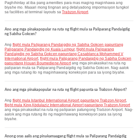
Paghihintay at iba pang amenities para mas maging maginhawa ang
biyahe mo. Maaari mong tingnan ang detalyadong impormasyon tungkol
sa facilities at terminal layouts sa
Trabzon Airport
.
Ano ang mga pinakapopular na ruta ng flight mula sa Paliparang Pandaigdig
ng Sabiha Gokcen?
Ang
flight mula Paliparang Pandaigdig ng Sabiha Gokcen papuntang
Paliparang Pandaigdig ng Kuala Lumpur
,
flight mula Paliparang
Pandaigdig ng Sabiha Gokcen papuntang Casablanca Mohammed V
International Airport
,
flight mula Paliparang Pandaigdig ng Sabiha Gokcen
papuntang Houari Boumediene Airport
ang mga pinakasikat na ruta ng
paliparan mula sa Paliparang Pandaigdig ng Sabiha Gokcen. Nag-aalok
ang mga rutang ito ng maginhawang koneksyon para sa iyong biyahe.
Ano ang mga pinakapopular na ruta ng flight papunta sa Trabzon Airport?
Ang
flight mula Istanbul International Airport papuntang Trabzon Airport
,
flight mula King Abdulaziz International Airport papuntang Trabzon Airport
ang mga pinakasikat na ruta ng paliparan patungong Trabzon Airport. Nag-
aalok ang mga rutang ito ng maginhawang koneksyon para sa iyong
biyahe.
Anong oras aalis ang pinakamaagang flight mula sa Paliparang Pandaigdig