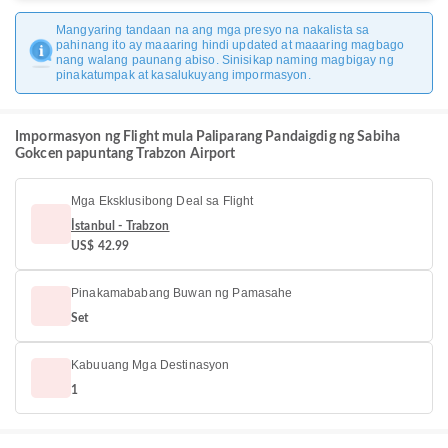
Mangyaring tandaan na ang mga presyo na nakalista sa
pahinang ito ay maaaring hindi updated at maaaring magbago
nang walang paunang abiso. Sinisikap naming magbigay ng
pinakatumpak at kasalukuyang impormasyon.
Impormasyon ng Flight mula Paliparang Pandaigdig ng Sabiha
Gokcen papuntang Trabzon Airport
Mga Eksklusibong Deal sa Flight
İstanbul - Trabzon
US$ 42.99
Pinakamababang Buwan ng Pamasahe
Set
Kabuuang Mga Destinasyon
1