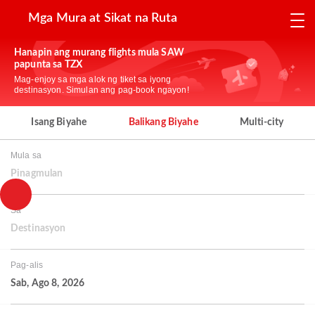
Mga Mura at Sikat na Ruta
Hanapin ang murang flights mula SAW
papunta sa TZX
Mag-enjoy sa mga alok ng tiket sa iyong
destinasyon. Simulan ang pag-book ngayon!
Isang Biyahe
Balikang Biyahe
Multi-city
Mula sa
Pinagmulan
Sa
Destinasyon
Pag-alis
Sab, Ago 8, 2026