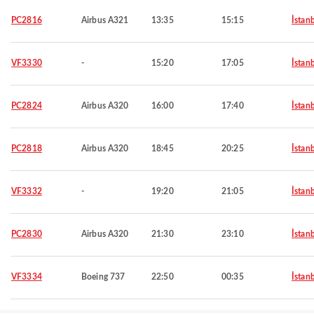
PC2816
Airbus A321
13:35
15:15
İstan
VF3330
-
15:20
17:05
İstan
PC2824
Airbus A320
16:00
17:40
İstan
PC2818
Airbus A320
18:45
20:25
İstan
VF3332
-
19:20
21:05
İstan
PC2830
Airbus A320
21:30
23:10
İstan
VF3334
Boeing 737
22:50
00:35
İstan