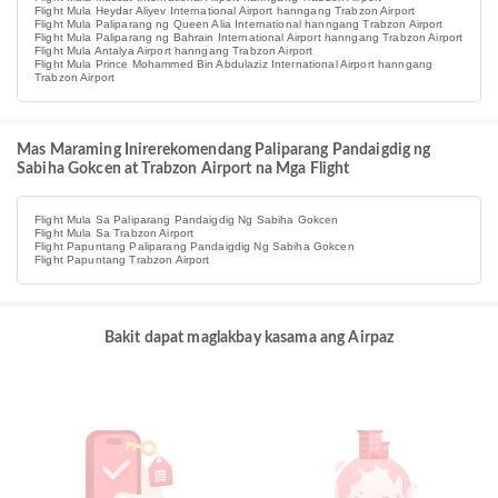
Flight Mula Heydar Aliyev International Airport hanngang Trabzon Airport
Flight Mula Paliparang ng Queen Alia International hanngang Trabzon Airport
Flight Mula Paliparang ng Bahrain International Airport hanngang Trabzon Airport
Flight Mula Antalya Airport hanngang Trabzon Airport
Flight Mula Prince Mohammed Bin Abdulaziz International Airport hanngang
Trabzon Airport
Mas Maraming Inirerekomendang Paliparang Pandaigdig ng
Sabiha Gokcen at Trabzon Airport na Mga Flight
Flight Mula Sa Paliparang Pandaigdig Ng Sabiha Gokcen
Flight Mula Sa Trabzon Airport
Flight Papuntang Paliparang Pandaigdig Ng Sabiha Gokcen
Flight Papuntang Trabzon Airport
Bakit dapat maglakbay kasama ang Airpaz