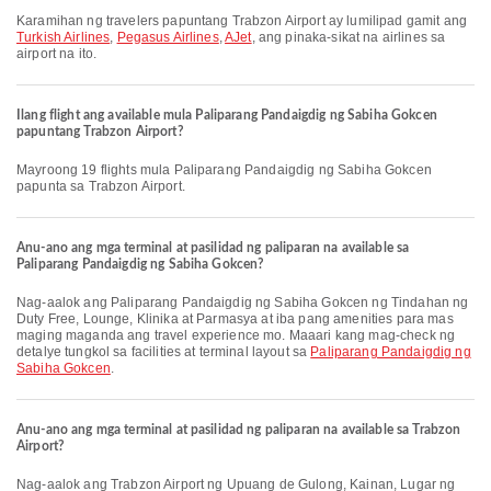
Karamihan ng travelers papuntang Trabzon Airport ay lumilipad gamit ang
Turkish Airlines
,
Pegasus Airlines
,
AJet
, ang pinaka-sikat na airlines sa
airport na ito.
Ilang flight ang available mula Paliparang Pandaigdig ng Sabiha Gokcen
papuntang Trabzon Airport?
Mayroong 19 flights mula Paliparang Pandaigdig ng Sabiha Gokcen
papunta sa Trabzon Airport.
Anu-ano ang mga terminal at pasilidad ng paliparan na available sa
Paliparang Pandaigdig ng Sabiha Gokcen?
Nag-aalok ang Paliparang Pandaigdig ng Sabiha Gokcen ng Tindahan ng
Duty Free, Lounge, Klinika at Parmasya at iba pang amenities para mas
maging maganda ang travel experience mo. Maaari kang mag-check ng
detalye tungkol sa facilities at terminal layout sa
Paliparang Pandaigdig ng
Sabiha Gokcen
.
Anu-ano ang mga terminal at pasilidad ng paliparan na available sa Trabzon
Airport?
Nag-aalok ang Trabzon Airport ng Upuang de Gulong, Kainan, Lugar ng