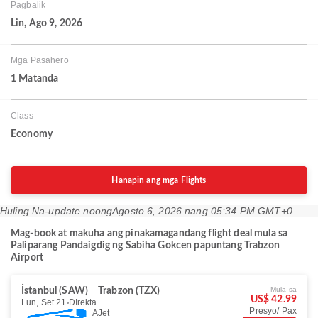
Pagbalik
Lin, Ago 9, 2026
Mga Pasahero
1 Matanda
Class
Economy
Hanapin ang mga Flights
Huling Na-update noong
Agosto 6, 2026 nang 05:34 PM GMT+0
Mag-book at makuha ang pinakamagandang flight deal mula sa
Paliparang Pandaigdig ng Sabiha Gokcen papuntang Trabzon
Airport
Mula sa
İstanbul (SAW)
Trabzon (TZX)
US$ 42.99
Lun, Set 21
DIrekta
Presyo/ Pax
AJet