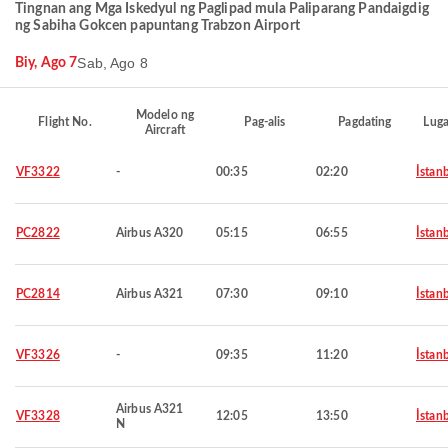
Tingnan ang Mga Iskedyul ng Paglipad mula Paliparang Pandaigdig
ng Sabiha Gokcen papuntang Trabzon Airport
Sab, Ago 8
Biy, Ago 7
Modelo ng
Flight No.
Pag-alis
Pagdating
Luga
Aircraft
VF3322
-
00:35
02:20
İstan
PC2822
Airbus A320
05:15
06:55
İstan
PC2814
Airbus A321
07:30
09:10
İstan
VF3326
-
09:35
11:20
İstan
Airbus A321
VF3328
12:05
13:50
İstan
N