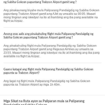
ng Sabiha Gokcen papuntang Trabzon Airport gamit ang ?
Ang pinakaunang biyahe mula Paliparang Pandaigdig ng Sabiha Gokcen
papuntang Trabzon Airport gamit ang AJet ay umaalis sa 00:05. Maaari
mong tingnan ang iskedyul na ito at ihambing ang iba pang available na
flight sa Airpaz.
Anong oras aalis ang pinakahuling flight mula Paliparang Pandaigdig ng
Sabiha Gokcen papuntang Trabzon Airport gamit ang ?
Ang pinakahuling flight mula Paliparang Pandaigdig ng Sabiha Gokcen
papuntang Trabzon Airport gamit ang Pegasus Airlines ay umaalis sa
23:55. Maaari mong tingnan ang iskedyul na ito at ihambing ang iba pang
available na flight sa Airpaz.
Gaano katagal ang flight mula Paliparang Pandaigdig ng Sabiha Gokcen
papunta sa Trabzon Airport?
Ang tagal ng flight mula Paliparang Pandaigdig ng Sabiha Gokcen
papunta sa Trabzon Airport ay mga 1h 40m.
Mga Sikat na Ruta ayon sa Paliparan mula sa Paliparang