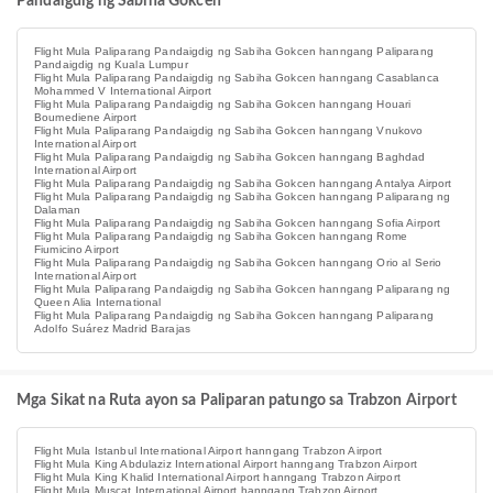
Pandaigdig ng Sabiha Gokcen
Flight Mula Paliparang Pandaigdig ng Sabiha Gokcen hanngang Paliparang
Pandaigdig ng Kuala Lumpur
Flight Mula Paliparang Pandaigdig ng Sabiha Gokcen hanngang Casablanca
Mohammed V International Airport
Flight Mula Paliparang Pandaigdig ng Sabiha Gokcen hanngang Houari
Boumediene Airport
Flight Mula Paliparang Pandaigdig ng Sabiha Gokcen hanngang Vnukovo
International Airport
Flight Mula Paliparang Pandaigdig ng Sabiha Gokcen hanngang Baghdad
International Airport
Flight Mula Paliparang Pandaigdig ng Sabiha Gokcen hanngang Antalya Airport
Flight Mula Paliparang Pandaigdig ng Sabiha Gokcen hanngang Paliparang ng
Dalaman
Flight Mula Paliparang Pandaigdig ng Sabiha Gokcen hanngang Sofia Airport
Flight Mula Paliparang Pandaigdig ng Sabiha Gokcen hanngang Rome
Fiumicino Airport
Flight Mula Paliparang Pandaigdig ng Sabiha Gokcen hanngang Orio al Serio
International Airport
Flight Mula Paliparang Pandaigdig ng Sabiha Gokcen hanngang Paliparang ng
Queen Alia International
Flight Mula Paliparang Pandaigdig ng Sabiha Gokcen hanngang Paliparang
Adolfo Suárez Madrid Barajas
Mga Sikat na Ruta ayon sa Paliparan patungo sa Trabzon Airport
Flight Mula Istanbul International Airport hanngang Trabzon Airport
Flight Mula King Abdulaziz International Airport hanngang Trabzon Airport
Flight Mula King Khalid International Airport hanngang Trabzon Airport
Flight Mula Muscat International Airport hanngang Trabzon Airport