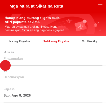
Mga Mura at Sikat na Ruta
Hanapin ang murang flights mula
ARN papunta sa AMS
Mag-enjoy sa mga alok ng tiket sa iyong
destinasyon. Simulan ang pag-book ngayon!
Isang Biyahe
Balikang Biyahe
Multi-city
Mula sa
Pinagmulan
Sa
Destinasyon
Pag-alis
Sab, Ago 8, 2026