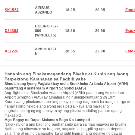
AIRBUS
SK1557
18:25
20:35
Esto
A320NEO
BOEING 737-
D84353
800
18:50
20:50
Esto
(WINGLETS)
Airbus A321
KL1226
20:55
23:00
Esto
N
Hanapin ang Pinakamagandang Biyahe at Kunin ang Iyong
Perpektong Karanasan sa Pagbibiyahe
Simulan ang Iyong Paglalakbay mula Stockholm Arlanda Airport (ARN)
papuntang Amsterdam Airport Schiphol (AMS)
Ang flight mula Stockholm Arlanda Airport (ARN) papuntang Amsterdam
Airport Schiphol (AMS) ay tumatagal ng humigit-kumulang 2h 10m.
Karaniwang pinakamababa ang presyo kapag nag-book ka nang maaga at
nananatiling flexible ang iyong mga petsa, kaya ang maagang
paghahambing ng mga opsyon ay ang pinakamadaling paraan upang
makatipid.
Mga Bagay na Dapat Malaman Bago Ka Lumipad
Nakakatulong ang kaunting paghahanda para sa mas maayos na biyahe.
Naiiba ang allowance sa bagahe, pagkain, at pagpili ng upuan depende
sa airline at uri ng pamasahe, kaya sulit tingnan ang detalye ng bawat