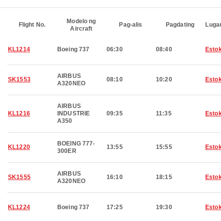
Modelo ng
Flight No.
Pag-alis
Pagdating
Luga
Aircraft
KL1214
Boeing 737
06:30
08:40
Esto
AIRBUS
SK1553
08:10
10:20
Esto
A320NEO
AIRBUS
KL1216
INDUSTRIE
09:35
11:35
Esto
A350
BOEING 777-
KL1220
13:55
15:55
Esto
300ER
AIRBUS
SK1555
16:10
18:15
Esto
A320NEO
KL1224
Boeing 737
17:25
19:30
Esto