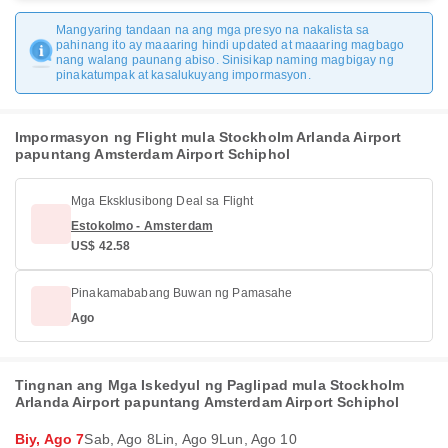
Mangyaring tandaan na ang mga presyo na nakalista sa
pahinang ito ay maaaring hindi updated at maaaring magbago
nang walang paunang abiso. Sinisikap naming magbigay ng
pinakatumpak at kasalukuyang impormasyon.
Impormasyon ng Flight mula Stockholm Arlanda Airport
papuntang Amsterdam Airport Schiphol
Mga Eksklusibong Deal sa Flight
Estokolmo - Amsterdam
US$ 42.58
Pinakamababang Buwan ng Pamasahe
Ago
Tingnan ang Mga Iskedyul ng Paglipad mula Stockholm
Arlanda Airport papuntang Amsterdam Airport Schiphol
Biy, Ago 7
Sab, Ago 8
Lin, Ago 9
Lun, Ago 10