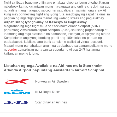
flight sa ibaba bago mo piliin ang pinakaangkop sa iyong biyahe. Kapag
nakabook ka na, karaniwan mong magagawa ang online check-in sa app
ng airline nang maaga, o sa counter sa paliparan sa mismong araw. At
kung may connecting flight ang iyong ruta, magbigay ng sapat na oras sa
pagitan ng mga flight para manatiling walang stress ang paglalakbay.
Airpaz Bilang Iyong Sanay na Kasosyo sa Paglalakbay
Maghanap ng mga flight mula sa Stockholm Arlanda Airport (ARN)
papuntang Amsterdam Airport Schiphol (AMS) sa iisang paghahanap at
ihambing ang mga available na pamasahe, iskedyul, at opsyon ng airline.
Kumpletuhin ang iyong booking gamit ang 100+ lokal na paraan ng
pagbabayad, kabilang ang bank transfer, e-wallet, at virtual account.
Maaari mong pamahalaan ang mga pagbabago sa pamamagitan ng menu
ng
/order
at makipag-ugnayan sa suporta ng Airpaz 24/7 kailanman
kailangan mo ng tulong.
Listahan ng mga Available na Airlines mula Stockholm
Arlanda Airport papuntang Amsterdam Airport Schiphol
Norwegian Air Sweden
KLM Royal Dutch
Scandinavian Airlines