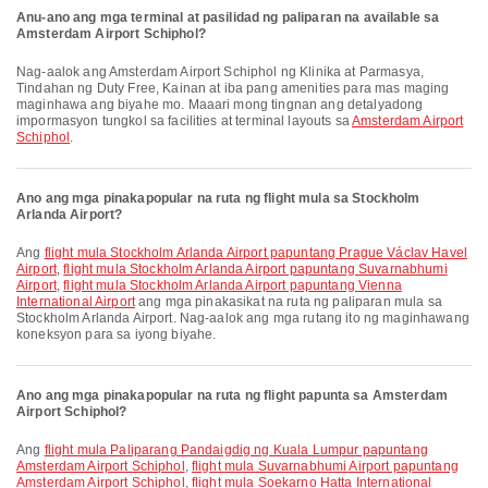
Anu-ano ang mga terminal at pasilidad ng paliparan na available sa
Amsterdam Airport Schiphol?
Nag-aalok ang Amsterdam Airport Schiphol ng Klinika at Parmasya,
Tindahan ng Duty Free, Kainan at iba pang amenities para mas maging
maginhawa ang biyahe mo. Maaari mong tingnan ang detalyadong
impormasyon tungkol sa facilities at terminal layouts sa
Amsterdam Airport
Schiphol
.
Ano ang mga pinakapopular na ruta ng flight mula sa Stockholm
Arlanda Airport?
Ang
flight mula Stockholm Arlanda Airport papuntang Prague Václav Havel
Airport
,
flight mula Stockholm Arlanda Airport papuntang Suvarnabhumi
Airport
,
flight mula Stockholm Arlanda Airport papuntang Vienna
International Airport
ang mga pinakasikat na ruta ng paliparan mula sa
Stockholm Arlanda Airport. Nag-aalok ang mga rutang ito ng maginhawang
koneksyon para sa iyong biyahe.
Ano ang mga pinakapopular na ruta ng flight papunta sa Amsterdam
Airport Schiphol?
Ang
flight mula Paliparang Pandaigdig ng Kuala Lumpur papuntang
Amsterdam Airport Schiphol
,
flight mula Suvarnabhumi Airport papuntang
Amsterdam Airport Schiphol
,
flight mula Soekarno Hatta International