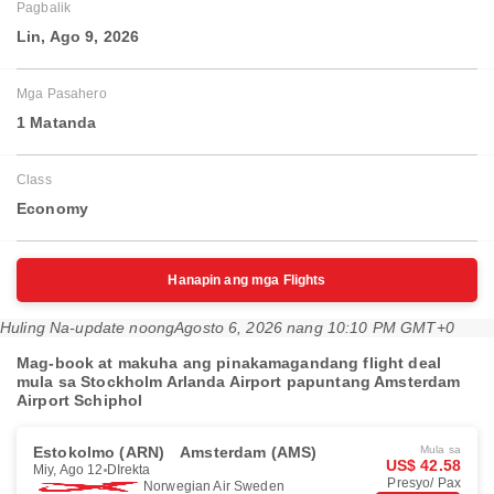
Pagbalik
Lin, Ago 9, 2026
Mga Pasahero
1 Matanda
Class
Economy
Hanapin ang mga Flights
Huling Na-update noong
Agosto 6, 2026 nang 10:10 PM GMT+0
Mag-book at makuha ang pinakamagandang flight deal
mula sa Stockholm Arlanda Airport papuntang Amsterdam
Airport Schiphol
Estokolmo (ARN)
Amsterdam (AMS)
Mula sa
US$ 42.58
Miy, Ago 12
DIrekta
Presyo/ Pax
Norwegian Air Sweden