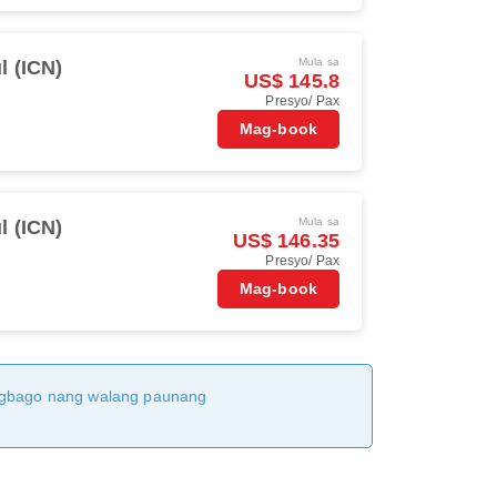
Mula sa
l (ICN)
US$ 145.8
Presyo/ Pax
Mag-book
Mula sa
l (ICN)
US$ 146.35
Presyo/ Pax
Mag-book
magbago nang walang paunang