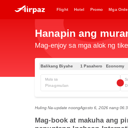
Flight
Hotel
Promo
Mga Orde
Hanapin ang muran
Mag-enjoy sa mga alok ng tike
Balikang Biyahe
1 Pasahero
Economy
Mula sa
S
Huling Na-update noong
Agosto 6, 2026 nang 06
Mag-book at makuha ang pi