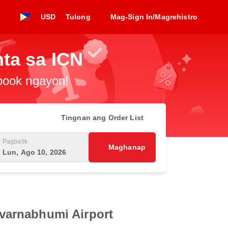
USD
Tulong
Mag-Sign In/Magrehistro
ta sa ICN
-book ngayon!
Tingnan ang Order List
Pagbalik
Maghanap
Lun, Ago 10, 2026
varnabhumi Airport