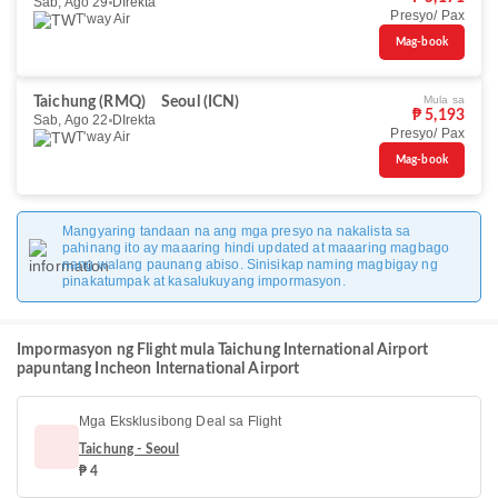
Sab, Ago 29
DIrekta
Presyo/ Pax
T'way Air
Mag-book
Mula sa
Taichung (RMQ)
Seoul (ICN)
₱ 5,193
Sab, Ago 22
DIrekta
Presyo/ Pax
T'way Air
Mag-book
Mangyaring tandaan na ang mga presyo na nakalista sa
pahinang ito ay maaaring hindi updated at maaaring magbago
nang walang paunang abiso. Sinisikap naming magbigay ng
pinakatumpak at kasalukuyang impormasyon.
Impormasyon ng Flight mula Taichung International Airport
papuntang Incheon International Airport
Mga Eksklusibong Deal sa Flight
Taichung - Seoul
₱ 4