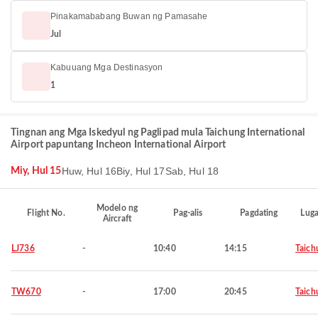
Pinakamababang Buwan ng Pamasahe
Jul
Kabuuang Mga Destinasyon
1
Tingnan ang Mga Iskedyul ng Paglipad mula Taichung International
Airport papuntang Incheon International Airport
Huw, Hul 16
Biy, Hul 17
Sab, Hul 18
Miy, Hul 15
Modelo ng
Flight No.
Pag-alis
Pagdating
Luga
Aircraft
LJ736
-
10:40
14:15
Taich
TW670
-
17:00
20:45
Taich