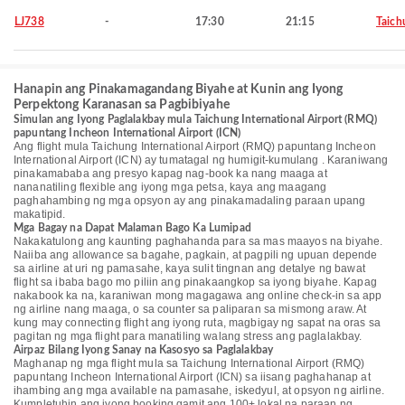
LJ738
-
17:30
21:15
Taich
Hanapin ang Pinakamagandang Biyahe at Kunin ang Iyong
Perpektong Karanasan sa Pagbibiyahe
Simulan ang Iyong Paglalakbay mula Taichung International Airport (RMQ)
papuntang Incheon International Airport (ICN)
Ang flight mula Taichung International Airport (RMQ) papuntang Incheon
International Airport (ICN) ay tumatagal ng humigit-kumulang . Karaniwang
pinakamababa ang presyo kapag nag-book ka nang maaga at
nananatiling flexible ang iyong mga petsa, kaya ang maagang
paghahambing ng mga opsyon ay ang pinakamadaling paraan upang
makatipid.
Mga Bagay na Dapat Malaman Bago Ka Lumipad
Nakakatulong ang kaunting paghahanda para sa mas maayos na biyahe.
Naiiba ang allowance sa bagahe, pagkain, at pagpili ng upuan depende
sa airline at uri ng pamasahe, kaya sulit tingnan ang detalye ng bawat
flight sa ibaba bago mo piliin ang pinakaangkop sa iyong biyahe. Kapag
nakabook ka na, karaniwan mong magagawa ang online check-in sa app
ng airline nang maaga, o sa counter sa paliparan sa mismong araw. At
kung may connecting flight ang iyong ruta, magbigay ng sapat na oras sa
pagitan ng mga flight para manatiling walang stress ang paglalakbay.
Airpaz Bilang Iyong Sanay na Kasosyo sa Paglalakbay
Maghanap ng mga flight mula sa Taichung International Airport (RMQ)
papuntang Incheon International Airport (ICN) sa iisang paghahanap at
ihambing ang mga available na pamasahe, iskedyul, at opsyon ng airline.
Kumpletuhin ang iyong booking gamit ang 100+ lokal na paraan ng