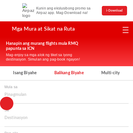
Kunin ang ekslusibong promo sa
i-Download
Airpaz app. Mag-Download na!
Mga Mura at Sikat na Ruta
Hanapin ang murang flights mula RMQ
papunta sa ICN
Mag-enjoy sa mga alok ng tiket sa iyong
destinasyon. Simulan ang pag-book ngayon!
Isang Biyahe
Balikang Biyahe
Multi-city
Mula sa
Pinagmulan
Sa
Destinasyon