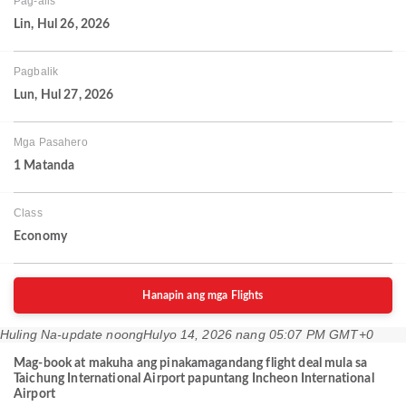
Pag-alis
Lin, Hul 26, 2026
Pagbalik
Lun, Hul 27, 2026
Mga Pasahero
1 Matanda
Class
Economy
Hanapin ang mga Flights
Huling Na-update noong
Hulyo 14, 2026 nang 05:07 PM GMT+0
Mag-book at makuha ang pinakamagandang flight deal mula sa
Taichung International Airport papuntang Incheon International
Airport