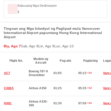
Kabuuang Mga Destinasyon
1
Tingnan ang Mga Iskedyul ng Paglipad mula Vancouver
International Airport papuntang Hong Kong International
Airport
Biy, Ago 7
Sab, Ago 8
Lin, Ago 9
Lun, Ago 10
Modelo ng
Flight No.
Pag-alis
Pagdating
Luga
Aircraft
Boeing 787-9
AC7
01:05
05:15
+1d
Vanc
Dreamliner
CX865
Airbus A350
01:25
05:35
+1d
Vanc
Airbus A330-
HX81
01:30
07:00
+1d
Vanc
300