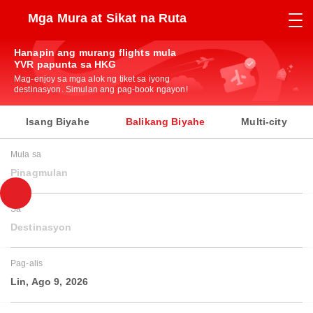
Mga Mura at Sikat na Ruta
Hanapin ang murang flights mula
YVR papunta sa HKG
Mag-enjoy sa mga alok ng tiket sa iyong
destinasyon. Simulan ang pag-book ngayon!
Isang Biyahe
Balikang Biyahe
Multi-city
Mula sa
Pinagmulan
Sa
Destinasyon
Pag-alis
Lin, Ago 9, 2026