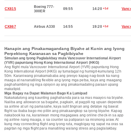
Boeing 777-
CX815
09:55
14:20
+1d
Vanc
300ER
CX867
Airbus A330
14:55
19:20
+1d
Vanc
Hanapin ang Pinakamagandang Biyahe at Kunin ang Iyong
Perpektong Karanasan sa Pagbibiyahe
Simulan ang Iyong Paglalakbay mula Vancouver International Airport
(YVR) papuntang Hong Kong International Airport (HKG)
Ang flight mula Vancouver International Airport (YVR) papuntang Hong
Kong International Airport (HKG) ay tumatagal ng humigit-kumulang 12h
50m. Karaniwang pinakamababa ang presyo kapag nag-book ka nang
maaga at nananatiling flexible ang iyong mga petsa, kaya ang maagang
paghahambing ng mga opsyon ay ang pinakamadaling paraan upang
makatipid.
Mga Bagay na Dapat Malaman Bago Ka Lumipad
Nakakatulong ang kaunting paghahanda para sa mas maayos na biyahe.
Naiiba ang allowance sa bagahe, pagkain, at pagpili ng upuan depende
sa airline at uri ng pamasahe, kaya sulit tingnan ang detalye ng bawat
flight sa ibaba bago mo piliin ang pinakaangkop sa iyong biyahe. Kapag
nakabook ka na, karaniwan mong magagawa ang online check-in sa app
ng airline nang maaga, o sa counter sa paliparan sa mismong araw. At
kung may connecting flight ang iyong ruta, magbigay ng sapat na oras sa
pagitan ng mga flight para manatiling walang stress ang paglalakbay.