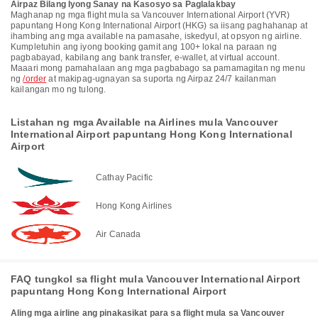
Airpaz Bilang Iyong Sanay na Kasosyo sa Paglalakbay
Maghanap ng mga flight mula sa Vancouver International Airport (YVR)
papuntang Hong Kong International Airport (HKG) sa iisang paghahanap at
ihambing ang mga available na pamasahe, iskedyul, at opsyon ng airline.
Kumpletuhin ang iyong booking gamit ang 100+ lokal na paraan ng
pagbabayad, kabilang ang bank transfer, e-wallet, at virtual account.
Maaari mong pamahalaan ang mga pagbabago sa pamamagitan ng menu
ng
/order
at makipag-ugnayan sa suporta ng Airpaz 24/7 kailanman
kailangan mo ng tulong.
Listahan ng mga Available na Airlines mula Vancouver
International Airport papuntang Hong Kong International
Airport
Cathay Pacific
Hong Kong Airlines
Air Canada
FAQ tungkol sa flight mula Vancouver International Airport
papuntang Hong Kong International Airport
Aling mga airline ang pinakasikat para sa flight mula sa Vancouver