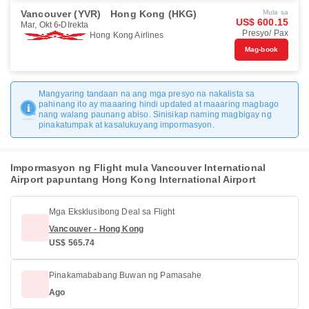
Vancouver (YVR)
Hong Kong (HKG)
Mula sa
US$ 600.15
Mar, Okt 6
DIrekta
Presyo/ Pax
Hong Kong Airlines
Mag-book
Mangyaring tandaan na ang mga presyo na nakalista sa
pahinang ito ay maaaring hindi updated at maaaring magbago
nang walang paunang abiso. Sinisikap naming magbigay ng
pinakatumpak at kasalukuyang impormasyon.
Impormasyon ng Flight mula Vancouver International
Airport papuntang Hong Kong International Airport
Mga Eksklusibong Deal sa Flight
Vancouver - Hong Kong
US$ 565.74
Pinakamababang Buwan ng Pamasahe
Ago