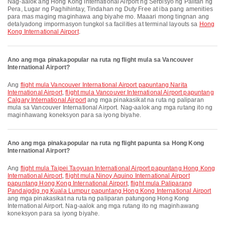
Nag-aalok ang Hong Kong International Airport ng Serbisyo ng Palitan ng
Pera, Lugar ng Paghihintay, Tindahan ng Duty Free at iba pang amenities
para mas maging maginhawa ang biyahe mo. Maaari mong tingnan ang
detalyadong impormasyon tungkol sa facilities at terminal layouts sa
Hong
Kong International Airport
.
Ano ang mga pinakapopular na ruta ng flight mula sa Vancouver
International Airport?
Ang
flight mula Vancouver International Airport papuntang Narita
International Airport
,
flight mula Vancouver International Airport papuntang
Calgary International Airport
ang mga pinakasikat na ruta ng paliparan
mula sa Vancouver International Airport. Nag-aalok ang mga rutang ito ng
maginhawang koneksyon para sa iyong biyahe.
Ano ang mga pinakapopular na ruta ng flight papunta sa Hong Kong
International Airport?
Ang
flight mula Taipei Taoyuan International Airport papuntang Hong Kong
International Airport
,
flight mula Ninoy Aquino International Airport
papuntang Hong Kong International Airport
,
flight mula Paliparang
Pandaigdig ng Kuala Lumpur papuntang Hong Kong International Airport
ang mga pinakasikat na ruta ng paliparan patungong Hong Kong
International Airport. Nag-aalok ang mga rutang ito ng maginhawang
koneksyon para sa iyong biyahe.