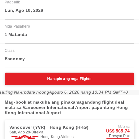
Pagbalik
Lun, Ago 10, 2026
Mga Pasahero
1 Matanda
Class
Economy
Hanapin ang mga Flights
Huling Na-update noong
Agosto 6, 2026 nang 10:34 PM GMT+0
Mag-book at makuha ang pinakamagandang flight deal
mula sa Vancouver International Airport papuntang Hong
Kong International Airport
Vancouver (YVR)
Hong Kong (HKG)
Mula sa
US$ 565.74
Sab, Ago 29
DIrekta
Presyo/ Pax
Hong Kong Airlines