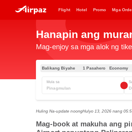
Flight
Hotel
Promo
Mga Orde
Hanapin ang muran
Mag-enjoy sa mga alok ng tike
Balikang Biyahe
1 Pasahero
Economy
Mula sa
S
Huling Na-update noong
Hulyo 13, 2026 nang 05
Mag-book at makuha ang pin