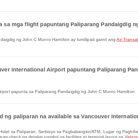
ara sa mga flight papuntang Paliparang Pandaigdig 
ndaigdig ng John C Munro Hamilton ay lumilipad gamit ang
Air Transa
ouver International Airport papuntang Paliparang P
 Airport papunta sa Paliparang Pandaigdig ng John C Munro Hamilton.
d ng paliparan na available sa Vancouver Internatio
-check ng detalye tungkol sa facilities at terminal layout sa
Vancou