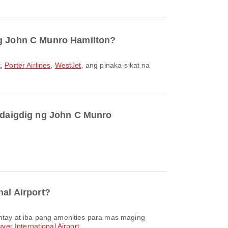
ng John C Munro Hamilton?
t
,
Porter Airlines
,
WestJet
, ang pinaka-sikat na
andaigdig ng John C Munro
nal Airport?
ver International Airport
.