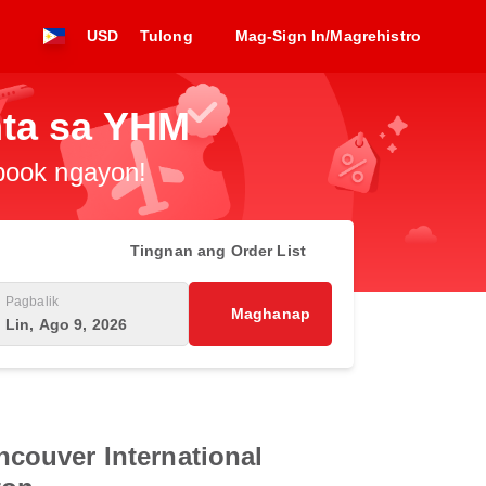
USD
Tulong
Mag-Sign In/Magrehistro
nta sa YHM
-book ngayon!
Tingnan ang Order List
Pagbalik
Maghanap
Lin, Ago 9, 2026
couver International