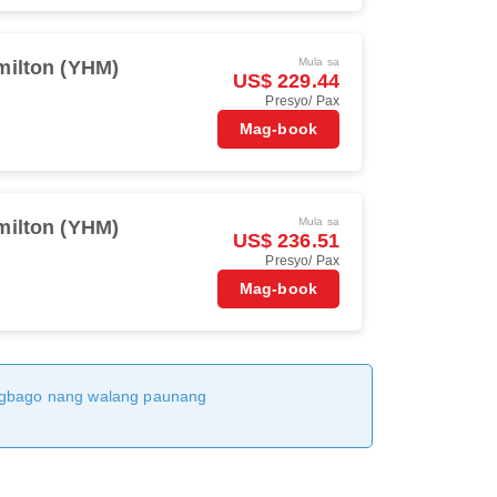
Mula sa
milton (YHM)
US$ 229.44
Presyo/ Pax
Mag-book
Mula sa
milton (YHM)
US$ 236.51
Presyo/ Pax
Mag-book
magbago nang walang paunang