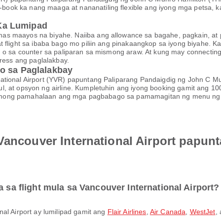
book ka nang maaga at nananatiling flexible ang iyong mga petsa
Ka Lumipad
s maayos na biyahe. Naiiba ang allowance sa bagahe, pagkain, at pa
at flight sa ibaba bago mo piliin ang pinakaangkop sa iyong biyah
, o sa counter sa paliparan sa mismong araw. At kung may connecting 
tress ang paglalakbay.
o sa Paglalakbay
ational Airport (YVR) papuntang Paliparang Pandaigdig ng John C M
, at opsyon ng airline. Kumpletuhin ang iyong booking gamit ang 1
aari mong pamahalaan ang mga pagbabago sa pamamagitan ng menu ng
Vancouver International Airport papun
a sa flight mula sa Vancouver International Airport?
nal Airport ay lumilipad gamit ang
Flair Airlines
,
Air Canada
,
WestJet
,