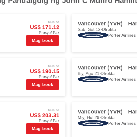
ang Pandaigdig ng John C Munro Hamil
Mula sa
Vancouver (YVR)
Ha
US$ 171.12
Sab, Set 12
DIrekta
Presyo/ Pax
Porter Airlines
Mag-book
Mula sa
Vancouver (YVR)
Ha
US$ 190.15
Biy, Ago 21
DIrekta
Presyo/ Pax
Porter Airlines
Mag-book
Mula sa
Vancouver (YVR)
Ha
US$ 203.31
Miy, Hul 29
DIrekta
Presyo/ Pax
Porter Airlines
Mag-book