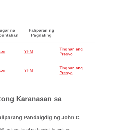
ugar na
Paliparan ng
puntahan
Pagdating
Tingnan ang
ton
YHM
Presyo
Tingnan ang
ton
YHM
Presyo
tong Karanasan sa
aliparang Pandaigdig ng John C
M) ay tumatagal ng humigit-kumulang .