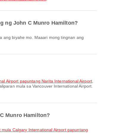
dig ng John C Munro Hamilton?
nal Airport papuntang Narita International Airport
,
liparan mula sa Vancouver International Airport.
n C Munro Hamilton?
ht mula Calgary International Airport papuntang