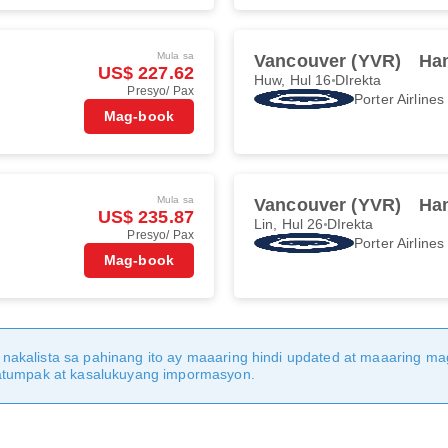
Mula sa
Vancouver (YVR)
Ha
US$ 227.62
Huw, Hul 16
DIrekta
Presyo/ Pax
Porter Airlines
Mag-book
Mula sa
Vancouver (YVR)
Ha
US$ 235.87
Lin, Hul 26
DIrekta
Presyo/ Pax
Porter Airlines
Mag-book
nakalista sa pahinang ito ay maaaring hindi updated at maaaring 
katumpak at kasalukuyang impormasyon.