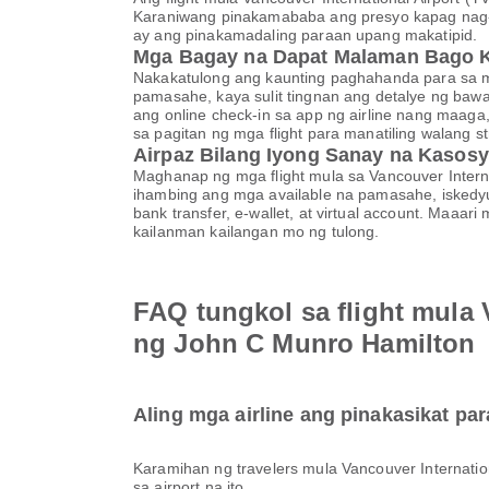
Karaniwang pinakamababa ang presyo kapag nag-
ay ang pinakamadaling paraan upang makatipid.
Mga Bagay na Dapat Malaman Bago 
Nakakatulong ang kaunting paghahanda para sa ma
pamasahe, kaya sulit tingnan ang detalye ng baw
ang online check-in sa app ng airline nang maaga
sa pagitan ng mga flight para manatiling walang s
Airpaz Bilang Iyong Sanay na Kasosy
Maghanap ng mga flight mula sa Vancouver Intern
ihambing ang mga available na pamasahe, iskedyul
bank transfer, e-wallet, at virtual account. Ma
kailanman kailangan mo ng tulong.
FAQ tungkol sa flight mula 
ng John C Munro Hamilton
Aling mga airline ang pinakasikat par
Karamihan ng travelers mula Vancouver Internatio
sa airport na ito.