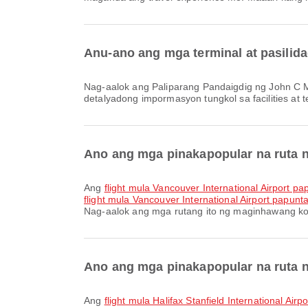
Anu-ano ang mga terminal at pasilid
Nag-aalok ang Paliparang Pandaigdig ng John C Munro Hamilton ng at iba pang amenities para mas maging maginhawa ang biyahe mo. Maaari mong tingnan ang
detalyadong impormasyon tungkol sa facilities at 
Ano ang mga pinakapopular na ruta ng
Ang
flight mula Vancouver International Airport pa
flight mula Vancouver International Airport papunt
Nag-aalok ang mga rutang ito ng maginhawang ko
Ano ang mga pinakapopular na ruta n
Ang
flight mula Halifax Stanfield International A