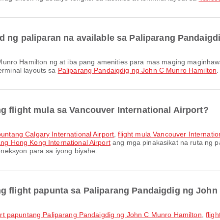
ad ng paliparan na available sa Paliparang Pandaig
terminal layouts sa
Paliparang Pandaigdig ng John C Munro Hamilton
.
 flight mula sa Vancouver International Airport?
puntang Calgary International Airport
,
flight mula Vancouver Internatio
ang Hong Kong International Airport
ang mga pinakasikat na ruta ng pa
neksyon para sa iyong biyahe.
g flight papunta sa Paliparang Pandaigdig ng Joh
irport papuntang Paliparang Pandaigdig ng John C Munro Hamilton
,
flig