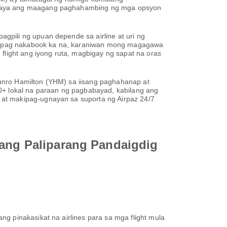
, kaya ang maagang paghahambing ng mga opsyon
gpili ng upuan depende sa airline at uri ng
e. Kapag nakabook ka na, karaniwan mong magagawa
flight ang iyong ruta, magbigay ng sapat na oras
unro Hamilton (YHM) sa iisang paghahanap at
00+ lokal na paraan ng pagbabayad, kabilang ang
 at makipag-ugnayan sa suporta ng Airpaz 24/7
tang Paliparang Pandaigdig
 ang pinakasikat na airlines para sa mga flight mula