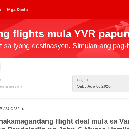
r
Mga Deals
g flights mula YVR papu
t sa iyong destinasyon. Simulan ang pag
a
Pag-alis
Sab, Ago 8, 2026
:59 AM GMT+0
akamagandang flight deal mula sa Van