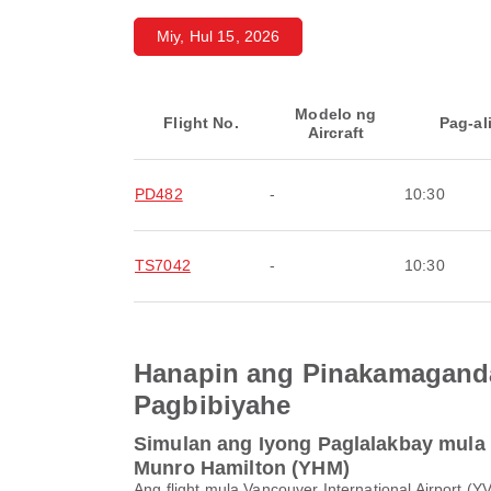
Miy, Hul 15, 2026
Modelo ng
Flight No.
Pag-al
Aircraft
PD482
-
10:30
TS7042
-
10:30
Hanapin ang Pinakamaganda
Pagbibiyahe
Simulan ang Iyong Paglalakbay mula 
Munro Hamilton (YHM)
Ang flight mula Vancouver International Airport 