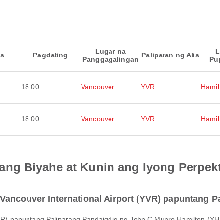
Lugar na
L
is
Pagdating
Paliparan ng Alis
Panggagalingan
Pu
18:00
Vancouver
YVR
Hamil
18:00
Vancouver
YVR
Hamil
ng Biyahe at Kunin ang Iyong Perpek
Vancouver International Airport (YVR) papuntang P
(YVR) papuntang Paliparang Pandaigdig ng John C Munro Hamilton (YH