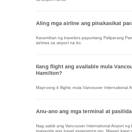
Aling mga airline ang pinakasikat p
Karamihan ng travelers papuntang Paliparang Pa
airlines sa airport na ito.
Ilang flight ang available mula Vanc
Hamilton?
Mayroong 4 flights mula Vancouver International
Anu-ano ang mga terminal at pasilida
Nag-aalok ang Vancouver International Airport ng Hotel sa Paliparan, Serbisyo sa Pagbabangko/ATM, Lugar ng Paghihintay at iba pang amenities para mas maging
maganda ang travel experience mo. Maaari kang mag