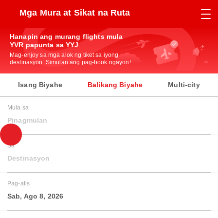
Mga Mura at Sikat na Ruta
Hanapin ang murang flights mula
YVR papunta sa YYJ
Mag-enjoy sa mga alok ng tiket sa iyong
destinasyon. Simulan ang pag-book ngayon!
Isang Biyahe
Balikang Biyahe
Multi-city
Mula sa
Pinagmulan
Sa
Destinasyon
Pag-alis
Sab, Ago 8, 2026