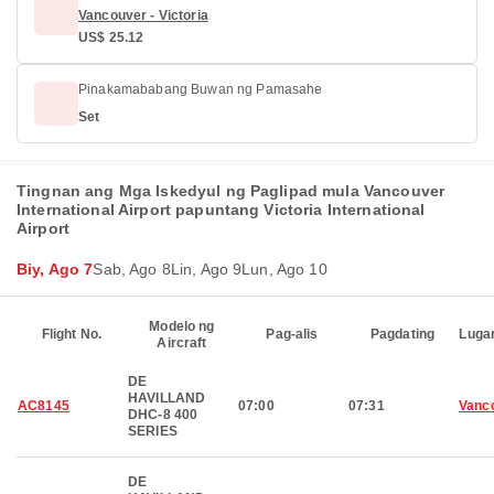
Vancouver - Victoria
US$ 25.12
Pinakamababang Buwan ng Pamasahe
Set
Tingnan ang Mga Iskedyul ng Paglipad mula Vancouver
International Airport papuntang Victoria International
Airport
Biy, Ago 7
Sab, Ago 8
Lin, Ago 9
Lun, Ago 10
Modelo ng
Flight No.
Pag-alis
Pagdating
Luga
Aircraft
DE
HAVILLAND
AC8145
07:00
07:31
Vanc
DHC-8 400
SERIES
DE