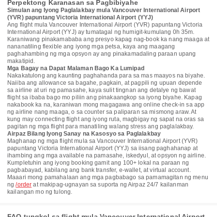
Perpektong Karanasan sa Pagbibiyahe
Simulan ang Iyong Paglalakbay mula Vancouver International Airport
(YVR) papuntang Victoria International Airport (YYJ)
Ang flight mula Vancouver International Airport (YVR) papuntang Victoria
International Airport (YYJ) ay tumatagal ng humigit-kumulang 0h 35m.
Karaniwang pinakamababa ang presyo kapag nag-book ka nang maaga at
nananatiling flexible ang iyong mga petsa, kaya ang maagang
paghahambing ng mga opsyon ay ang pinakamadaling paraan upang
makatipid.
Mga Bagay na Dapat Malaman Bago Ka Lumipad
Nakakatulong ang kaunting paghahanda para sa mas maayos na biyahe.
Naiiba ang allowance sa bagahe, pagkain, at pagpili ng upuan depende
sa airline at uri ng pamasahe, kaya sulit tingnan ang detalye ng bawat
flight sa ibaba bago mo piliin ang pinakaangkop sa iyong biyahe. Kapag
nakabook ka na, karaniwan mong magagawa ang online check-in sa app
ng airline nang maaga, o sa counter sa paliparan sa mismong araw. At
kung may connecting flight ang iyong ruta, magbigay ng sapat na oras sa
pagitan ng mga flight para manatiling walang stress ang paglalakbay.
Airpaz Bilang Iyong Sanay na Kasosyo sa Paglalakbay
Maghanap ng mga flight mula sa Vancouver International Airport (YVR)
papuntang Victoria International Airport (YYJ) sa iisang paghahanap at
ihambing ang mga available na pamasahe, iskedyul, at opsyon ng airline.
Kumpletuhin ang iyong booking gamit ang 100+ lokal na paraan ng
pagbabayad, kabilang ang bank transfer, e-wallet, at virtual account.
Maaari mong pamahalaan ang mga pagbabago sa pamamagitan ng menu
ng
/order
at makipag-ugnayan sa suporta ng Airpaz 24/7 kailanman
kailangan mo ng tulong.
FAQ tungkol sa flight mula Vancouver International Airport