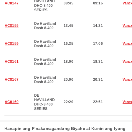
HAVILLAND
AC8147
08:45
09:16
Vanc
DHC-8 400
SERIES
De Havilland
AC8155
13:45
14:21
Vanc
Dash 8-400
De Havilland
AC8159
16:35
17:06
Vanc
Dash 8-400
De Havilland
AC8161
18:00
18:31
Vanc
Dash 8-400
De Havilland
AC8167
20:00
20:31
Vanc
Dash 8-400
DE
HAVILLAND
AC8169
22:20
22:51
Vanc
DHC-8 400
SERIES
Hanapin ang Pinakamagandang Biyahe at Kunin ang Iyong