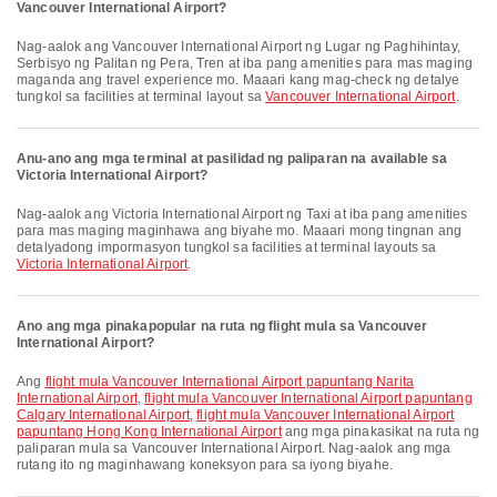
Vancouver International Airport?
Nag-aalok ang Vancouver International Airport ng Lugar ng Paghihintay,
Serbisyo ng Palitan ng Pera, Tren at iba pang amenities para mas maging
maganda ang travel experience mo. Maaari kang mag-check ng detalye
tungkol sa facilities at terminal layout sa
Vancouver International Airport
.
Anu-ano ang mga terminal at pasilidad ng paliparan na available sa
Victoria International Airport?
Nag-aalok ang Victoria International Airport ng Taxi at iba pang amenities
para mas maging maginhawa ang biyahe mo. Maaari mong tingnan ang
detalyadong impormasyon tungkol sa facilities at terminal layouts sa
Victoria International Airport
.
Ano ang mga pinakapopular na ruta ng flight mula sa Vancouver
International Airport?
Ang
flight mula Vancouver International Airport papuntang Narita
International Airport
,
flight mula Vancouver International Airport papuntang
Calgary International Airport
,
flight mula Vancouver International Airport
papuntang Hong Kong International Airport
ang mga pinakasikat na ruta ng
paliparan mula sa Vancouver International Airport. Nag-aalok ang mga
rutang ito ng maginhawang koneksyon para sa iyong biyahe.