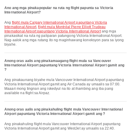
Ano ang mga pinakapopular na ruta ng flight papunta sa Victoria
International Airport?
Ang
flight mula Calgary International Airport papuntang Victoria
International Airport
,
flight mula Montréal Pierre Elliott Trudeau
International Airport papuntang Victoria International Airport
ang mga
pinakasikat na ruta ng paliparan patungong Victoria International Airport.
Nag-aalok ang mga rutang ito ng maginhawang koneksyon para sa iyong
biyahe.
Anong oras aalis ang pinakamaagang flight mula sa Vancouver
International Airport papuntang Victoria International Airport gamit ang
?
Ang pinakaunang biyahe mula Vancouver International Airport papuntang
Victoria International Airport gamit ang Air Canada ay umaalis sa 07:00.
Maaari mong tingnan ang iskedyul na ito at ihambing ang iba pang
available na flight sa Airpaz.
Anong oras aalis ang pinakahuling flight mula Vancouver International
Airport papuntang Victoria International Airport gamit ang ?
Ang pinakahuling flight mula Vancouver International Airport papuntang
Victoria International Airport gamit ang WestJet ay umaalis sa 22:40.