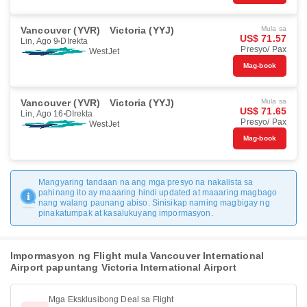
Vancouver (YVR)
Victoria (YYJ)
Mula sa
US$ 71.57
Lin, Ago 9
DIrekta
Presyo/ Pax
WestJet
Mag-book
Vancouver (YVR)
Victoria (YYJ)
Mula sa
US$ 71.65
Lin, Ago 16
DIrekta
Presyo/ Pax
WestJet
Mag-book
Mangyaring tandaan na ang mga presyo na nakalista sa
pahinang ito ay maaaring hindi updated at maaaring magbago
nang walang paunang abiso. Sinisikap naming magbigay ng
pinakatumpak at kasalukuyang impormasyon.
Impormasyon ng Flight mula Vancouver International
Airport papuntang Victoria International Airport
Mga Eksklusibong Deal sa Flight