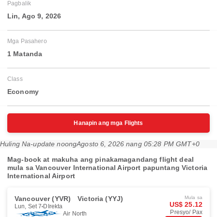
Pagbalik
Lin, Ago 9, 2026
Mga Pasahero
1 Matanda
Class
Economy
Hanapin ang mga Flights
Huling Na-update noong
Agosto 6, 2026 nang 05:28 PM GMT+0
Mag-book at makuha ang pinakamagandang flight deal
mula sa Vancouver International Airport papuntang Victoria
International Airport
Vancouver (YVR)
Victoria (YYJ)
Mula sa
US$ 25.12
Lun, Set 7
DIrekta
Presyo/ Pax
Air North