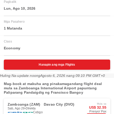
Pagbalik
Lun, Ago 10, 2026
Mga Pasahero
1 Matanda
Class
Economy
Hanapin ang mga Flights
Huling Na-update noong
Agosto 6, 2026 nang 09:10 PM GMT+0
Mag-book at makuha ang pinakamagandang flight deal
mula sa Zamboanga International Airport papuntang
Paliparang Pandaigdig ng Francisco Bangoy
Zamboanga (ZAM)
Davao City (DVO)
Mula sa
US$ 32.55
Sab, Ago 29
DIrekta
Presyo/ Pax
Cebgo