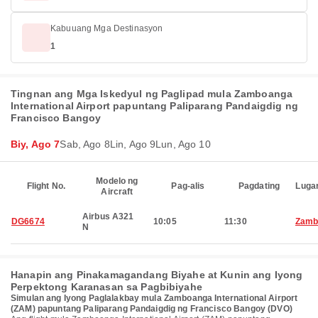
Kabuuang Mga Destinasyon
1
Tingnan ang Mga Iskedyul ng Paglipad mula Zamboanga
International Airport papuntang Paliparang Pandaigdig ng
Francisco Bangoy
Biy, Ago 7
Sab, Ago 8
Lin, Ago 9
Lun, Ago 10
Modelo ng
Flight No.
Pag-alis
Pagdating
Luga
Aircraft
Airbus A321
DG6674
10:05
11:30
Zamb
N
Hanapin ang Pinakamagandang Biyahe at Kunin ang Iyong
Perpektong Karanasan sa Pagbibiyahe
Simulan ang Iyong Paglalakbay mula Zamboanga International Airport
(ZAM) papuntang Paliparang Pandaigdig ng Francisco Bangoy (DVO)