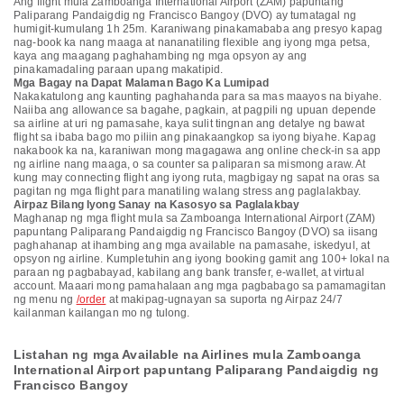
Ang flight mula Zamboanga International Airport (ZAM) papuntang
Paliparang Pandaigdig ng Francisco Bangoy (DVO) ay tumatagal ng
humigit-kumulang 1h 25m. Karaniwang pinakamababa ang presyo kapag
nag-book ka nang maaga at nananatiling flexible ang iyong mga petsa,
kaya ang maagang paghahambing ng mga opsyon ay ang
pinakamadaling paraan upang makatipid.
Mga Bagay na Dapat Malaman Bago Ka Lumipad
Nakakatulong ang kaunting paghahanda para sa mas maayos na biyahe.
Naiiba ang allowance sa bagahe, pagkain, at pagpili ng upuan depende
sa airline at uri ng pamasahe, kaya sulit tingnan ang detalye ng bawat
flight sa ibaba bago mo piliin ang pinakaangkop sa iyong biyahe. Kapag
nakabook ka na, karaniwan mong magagawa ang online check-in sa app
ng airline nang maaga, o sa counter sa paliparan sa mismong araw. At
kung may connecting flight ang iyong ruta, magbigay ng sapat na oras sa
pagitan ng mga flight para manatiling walang stress ang paglalakbay.
Airpaz Bilang Iyong Sanay na Kasosyo sa Paglalakbay
Maghanap ng mga flight mula sa Zamboanga International Airport (ZAM)
papuntang Paliparang Pandaigdig ng Francisco Bangoy (DVO) sa iisang
paghahanap at ihambing ang mga available na pamasahe, iskedyul, at
opsyon ng airline. Kumpletuhin ang iyong booking gamit ang 100+ lokal na
paraan ng pagbabayad, kabilang ang bank transfer, e-wallet, at virtual
account. Maaari mong pamahalaan ang mga pagbabago sa pamamagitan
ng menu ng
/order
at makipag-ugnayan sa suporta ng Airpaz 24/7
kailanman kailangan mo ng tulong.
Listahan ng mga Available na Airlines mula Zamboanga
International Airport papuntang Paliparang Pandaigdig ng
Francisco Bangoy