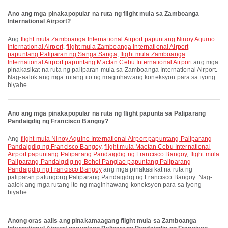
Ano ang mga pinakapopular na ruta ng flight mula sa Zamboanga
International Airport?
Ang
flight mula Zamboanga International Airport papuntang Ninoy Aquino
International Airport
,
flight mula Zamboanga International Airport
papuntang Paliparan ng Sanga Sanga
,
flight mula Zamboanga
International Airport papuntang Mactan Cebu International Airport
ang mga
pinakasikat na ruta ng paliparan mula sa Zamboanga International Airport.
Nag-aalok ang mga rutang ito ng maginhawang koneksyon para sa iyong
biyahe.
Ano ang mga pinakapopular na ruta ng flight papunta sa Paliparang
Pandaigdig ng Francisco Bangoy?
Ang
flight mula Ninoy Aquino International Airport papuntang Paliparang
Pandaigdig ng Francisco Bangoy
,
flight mula Mactan Cebu International
Airport papuntang Paliparang Pandaigdig ng Francisco Bangoy
,
flight mula
Paliparang Pandaigdig ng Bohol Panglao papuntang Paliparang
Pandaigdig ng Francisco Bangoy
ang mga pinakasikat na ruta ng
paliparan patungong Paliparang Pandaigdig ng Francisco Bangoy. Nag-
aalok ang mga rutang ito ng maginhawang koneksyon para sa iyong
biyahe.
Anong oras aalis ang pinakamaagang flight mula sa Zamboanga