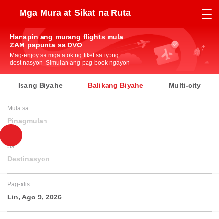
Mga Mura at Sikat na Ruta
Hanapin ang murang flights mula
ZAM papunta sa DVO
Mag-enjoy sa mga alok ng tiket sa iyong
destinasyon. Simulan ang pag-book ngayon!
Isang Biyahe
Balikang Biyahe
Multi-city
Mula sa
Pinagmulan
Sa
Destinasyon
Pag-alis
Lin, Ago 9, 2026