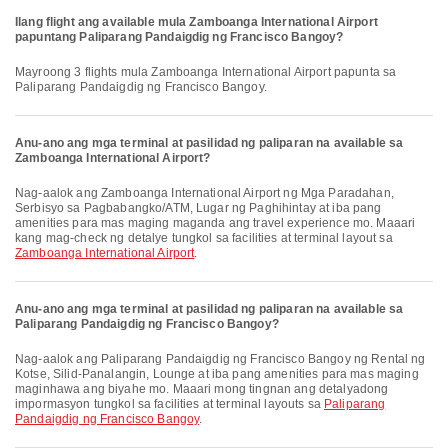
Ilang flight ang available mula Zamboanga International Airport
papuntang Paliparang Pandaigdig ng Francisco Bangoy?
Mayroong 3 flights mula Zamboanga International Airport papunta sa
Paliparang Pandaigdig ng Francisco Bangoy.
Anu-ano ang mga terminal at pasilidad ng paliparan na available sa
Zamboanga International Airport?
Nag-aalok ang Zamboanga International Airport ng Mga Paradahan,
Serbisyo sa Pagbabangko/ATM, Lugar ng Paghihintay at iba pang
amenities para mas maging maganda ang travel experience mo. Maaari
kang mag-check ng detalye tungkol sa facilities at terminal layout sa
Zamboanga International Airport
.
Anu-ano ang mga terminal at pasilidad ng paliparan na available sa
Paliparang Pandaigdig ng Francisco Bangoy?
Nag-aalok ang Paliparang Pandaigdig ng Francisco Bangoy ng Rental ng
Kotse, Silid-Panalangin, Lounge at iba pang amenities para mas maging
maginhawa ang biyahe mo. Maaari mong tingnan ang detalyadong
impormasyon tungkol sa facilities at terminal layouts sa
Paliparang
Pandaigdig ng Francisco Bangoy
.