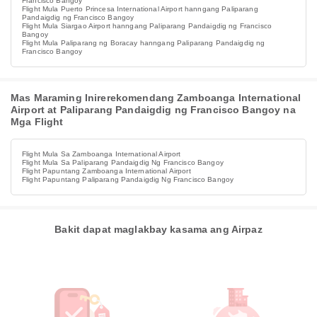
Francisco Bangoy
Flight Mula Puerto Princesa International Airport hanngang Paliparang
Pandaigdig ng Francisco Bangoy
Flight Mula Siargao Airport hanngang Paliparang Pandaigdig ng Francisco
Bangoy
Flight Mula Paliparang ng Boracay hanngang Paliparang Pandaigdig ng
Francisco Bangoy
Mas Maraming Inirerekomendang Zamboanga International
Airport at Paliparang Pandaigdig ng Francisco Bangoy na
Mga Flight
Flight Mula Sa Zamboanga International Airport
Flight Mula Sa Paliparang Pandaigdig Ng Francisco Bangoy
Flight Papuntang Zamboanga International Airport
Flight Papuntang Paliparang Pandaigdig Ng Francisco Bangoy
Bakit dapat maglakbay kasama ang Airpaz