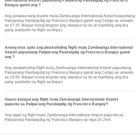
International Airport papuntang Paliparang Pandaigdig ng Francisco
Bangoy gamit ang ?
Ang pinakaunang biyahe mula Zamboanga International Airport papuntang
Paliparang Pandaigdig ng Francisco Bangoy gamit ang Cebgo ay umaalis
sa 07:25. Maaari mong tingnan ang iskedyul na ito at ihambing ang iba
pang available na flight sa Airpaz.
Anong oras aalis ang pinakahuling flight mula Zamboanga International
Airport papuntang Paliparang Pandaigdig ng Francisco Bangoy gamit
ang ?
Ang pinakahuling flight mula Zamboanga International Airport papuntang
Paliparang Pandaigdig ng Francisco Bangoy gamit ang Cebgo ay umaalis
sa 16:50. Maaari mong tingnan ang iskedyul na ito at ihambing ang iba
pang available na flight sa Airpaz.
Gaano katagal ang flight mula Zamboanga International Airport
papunta sa Paliparang Pandaigdig ng Francisco Bangoy?
Ang tagal ng flight mula Zamboanga International Airport papunta sa
Paliparang Pandaigdig ng Francisco Bangoy ay mga 1h 25m.