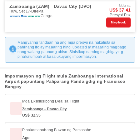
Zamboanga (ZAM)
Davao City (DVO)
Mula sa
US$ 37.41
Huw, Set 17
DIrekta
Presyo/ Pax
Cebgo
Mag-book
Mangyaring tandaan na ang mga presyo na nakalista sa
pahinang ito ay maaaring hindi updated at maaaring magbago
nang walang paunang abiso. Sinisikap naming magbigay ng
pinakatumpak at kasalukuyang impormasyon.
Impormasyon ng Flight mula Zamboanga International
Airport papuntang Paliparang Pandaigdig ng Francisco
Bangoy
Mga Eksklusibong Deal sa Flight
Zamboanga - Davao City
US$ 32.55
Pinakamababang Buwan ng Pamasahe
Ago