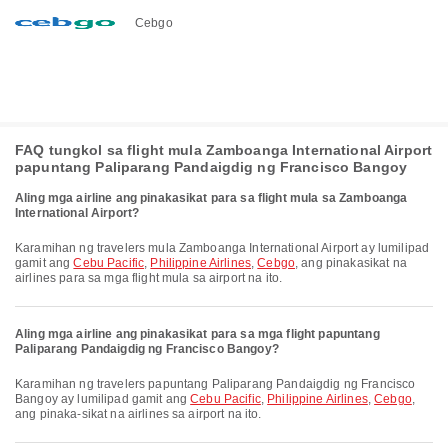
Cebgo
FAQ tungkol sa flight mula Zamboanga International Airport
papuntang Paliparang Pandaigdig ng Francisco Bangoy
Aling mga airline ang pinakasikat para sa flight mula sa Zamboanga
International Airport?
Karamihan ng travelers mula Zamboanga International Airport ay lumilipad
gamit ang
Cebu Pacific
,
Philippine Airlines
,
Cebgo
, ang pinakasikat na
airlines para sa mga flight mula sa airport na ito.
Aling mga airline ang pinakasikat para sa mga flight papuntang
Paliparang Pandaigdig ng Francisco Bangoy?
Karamihan ng travelers papuntang Paliparang Pandaigdig ng Francisco
Bangoy ay lumilipad gamit ang
Cebu Pacific
,
Philippine Airlines
,
Cebgo
,
ang pinaka-sikat na airlines sa airport na ito.