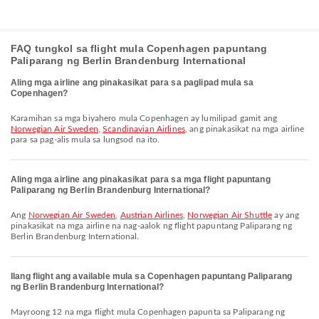
FAQ tungkol sa flight mula Copenhagen papuntang
Paliparang ng Berlin Brandenburg International
Aling mga airline ang pinakasikat para sa paglipad mula sa
Copenhagen?
Karamihan sa mga biyahero mula Copenhagen ay lumilipad gamit ang
Norwegian Air Sweden
,
Scandinavian Airlines
, ang pinakasikat na mga airline
para sa pag-alis mula sa lungsod na ito.
Aling mga airline ang pinakasikat para sa mga flight papuntang
Paliparang ng Berlin Brandenburg International?
Ang
Norwegian Air Sweden
,
Austrian Airlines
,
Norwegian Air Shuttle
ay ang
pinakasikat na mga airline na nag-aalok ng flight papuntang Paliparang ng
Berlin Brandenburg International.
Ilang flight ang available mula sa Copenhagen papuntang Paliparang
ng Berlin Brandenburg International?
Mayroong 12 na mga flight mula Copenhagen papunta sa Paliparang ng