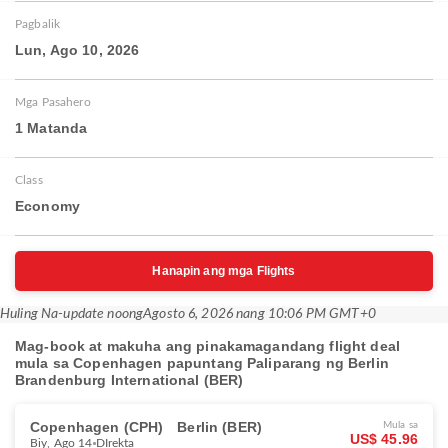
Pagbalik
Lun, Ago 10, 2026
Mga Pasahero
1 Matanda
Class
Economy
Hanapin ang mga Flights
Huling Na-update noong
Agosto 6, 2026 nang 10:06 PM GMT+0
Mag-book at makuha ang pinakamagandang flight deal
mula sa Copenhagen papuntang Paliparang ng Berlin
Brandenburg International (BER)
Copenhagen (CPH)
Berlin (BER)
Mula sa
US$ 45.96
Biy, Ago 14
DIrekta