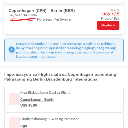
Copenhagen (CPH)
Berlin (BER)
Mula sa
US$ 77.5
Lin, Set 13
DIrekta
Presyo/ Pax
Norwegian Air Sweden
Mag-book
Mangyaring tandaan na ang mga presyo na nakalista sa pahinang
ito ay maaaring hindi updated at maaaring magbago nang walang
paunang abiso. Sinisikap naming magbigay ng pinakatumpak at
kasalukuyang impormasyon.
Impormasyon sa Flight mula sa Copenhagen papuntang
Paliparang ng Berlin Brandenburg International
Mga Eksklusibong Deal sa Flight
Copenhagen - Berlin
US$ 45.96
Pinakamababang Buwan ng Pamasahe
Ago