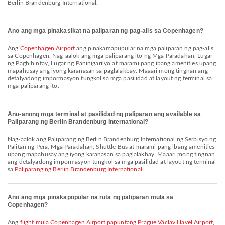
Berlin Brandenburg International.
Ano ang mga pinakasikat na paliparan ng pag-alis sa Copenhagen?
Ang
Copenhagen Airport
ang pinakamapupular na mga paliparan ng pag-alis
sa Copenhagen. Nag-aalok ang mga paliparang ito ng Mga Paradahan, Lugar
ng Paghihintay, Lugar ng Paninigarilyo at marami pang ibang amenities upang
mapahusay ang iyong karanasan sa paglalakbay. Maaari mong tingnan ang
detalyadong impormasyon tungkol sa mga pasilidad at layout ng terminal sa
mga paliparang ito.
Anu-anong mga terminal at pasilidad ng paliparan ang available sa
Paliparang ng Berlin Brandenburg International?
Nag-aalok ang Paliparang ng Berlin Brandenburg International ng Serbisyo ng
Palitan ng Pera, Mga Paradahan, Shuttle Bus at marami pang ibang amenities
upang mapahusay ang iyong karanasan sa paglalakbay. Maaari mong tingnan
ang detalyadong impormasyon tungkol sa mga pasilidad at layout ng terminal
sa
Paliparang ng Berlin Brandenburg International
.
Ano ang mga pinakapopular na ruta ng paliparan mula sa
Copenhagen?
Ang
flight mula Copenhagen Airport papuntang Prague Václav Havel Airport
,