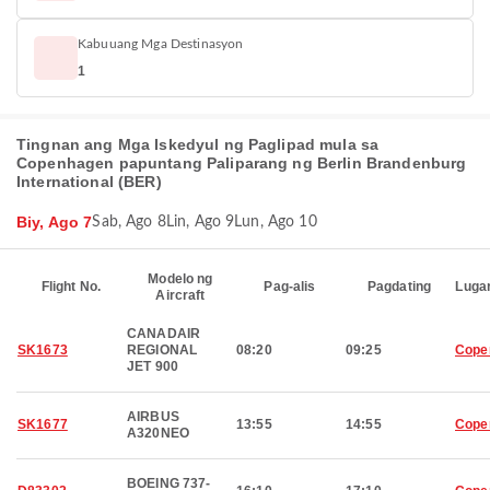
Kabuuang Mga Destinasyon
1
Tingnan ang Mga Iskedyul ng Paglipad mula sa
Copenhagen papuntang Paliparang ng Berlin Brandenburg
International (BER)
Biy, Ago 7
Sab, Ago 8
Lin, Ago 9
Lun, Ago 10
Modelo ng
Flight No.
Pag-alis
Pagdating
Luga
Aircraft
CANADAIR
SK1673
REGIONAL
08:20
09:25
Cope
JET 900
AIRBUS
SK1677
13:55
14:55
Cope
A320NEO
BOEING 737-