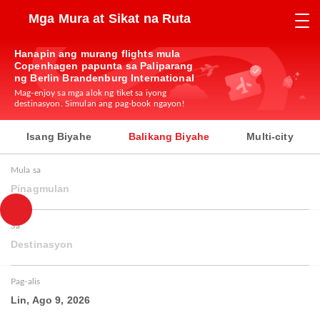
Mga Mura at Sikat na Ruta
Hanapin ang murang flights mula
Copenhagen papunta sa Paliparang
ng Berlin Brandenburg International
Mag-enjoy sa mga alok ng tiket sa iyong
destinasyon. Simulan ang pag-book ngayon!
Isang Biyahe
Balikang Biyahe
Multi-city
Mula sa
Pinagmulan
Sa
Destinasyon
Pag-alis
Lin, Ago 9, 2026