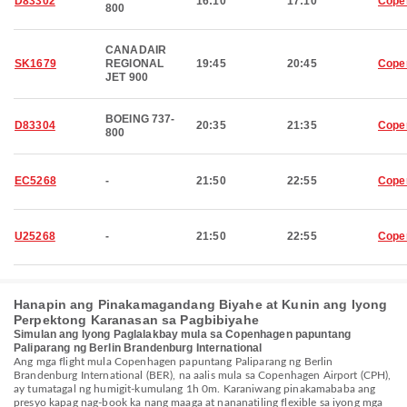
D83302
16:10
17:10
Cope
800
CANADAIR
SK1679
REGIONAL
19:45
20:45
Cope
JET 900
BOEING 737-
D83304
20:35
21:35
Cope
800
EC5268
-
21:50
22:55
Cope
U25268
-
21:50
22:55
Cope
Hanapin ang Pinakamagandang Biyahe at Kunin ang Iyong
Perpektong Karanasan sa Pagbibiyahe
Simulan ang Iyong Paglalakbay mula sa Copenhagen papuntang
Paliparang ng Berlin Brandenburg International
Ang mga flight mula Copenhagen papuntang Paliparang ng Berlin
Brandenburg International (BER), na aalis mula sa Copenhagen Airport (CPH),
ay tumatagal ng humigit-kumulang 1h 0m. Karaniwang pinakamababa ang
presyo kapag nag-book ka nang maaga at nananatiling flexible sa iyong mga