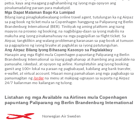
petsa, kaya ang maagang paghahambing ng iyong mga opsyon ang
pinakamadaling paraan para makatipid.
Mga Dapat Malaman Bago Ka Lumipad
Bilang isang pinagkakatiwalaang online travel agent, tutulungan ka ng Airpaz
sa pag-book ng ticket mula sa Copenhagen hanggang sa Paliparang ng Berlin
Brandenburg International (BER). Tinitiyak ng aming platform ang isang
maayos na proseso ng booking, na nagbibigay-daan sa iyong mabilis na
makuha ang iyong pinakamahusay na mga pagpipilian sa flight ticket. Sa
Airpaz, tangkilikin ang walang problemang karanasan sa pag-book at tumuon
sa pagpaplano ng iyong biyahe at pagtuklas sa iyong patutunguhan.
Ang Airpaz Bilang Iyong Bihasang Kasosyo sa Paglalakbay
Hanapin ang mga flight mula Copenhagen papuntang Paliparang ng Berlin
Brandenburg International sa iisang paghahanap at ihambing ang available na
pamasahe, iskedyul, at opsyon ng airline. Kumpletuhin ang iyong booking
gamit ang 100+ lokal na paraan ng pagbabayad, kabilang ang bank transfer,
e-wallet, at virtual account. Maaari mong pamahalaan ang mga pagbabago sa
pamamagitan ng
/order
na menu at makipag-ugnayan sa suporta ng Airpaz
24/7 kailanman mo kailangan ng tulong.
Listahan ng mga Available na Airlines mula Copenhagen
papuntang Paliparang ng Berlin Brandenburg International
Norwegian Air Sweden