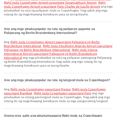
flight mula Copenhagen Airport papuntang Suvarnabhumi Airport
,
flight
mula Copenhagen Airport papuntang Paris Charles de Gaulle Airport
ang mga
pinakasikat na ruta ng paliparan mula sa Copenhagen. Nag-aalok ang mga
rutang ito ng maginhawang koneksyon para sa iyong biyahe.
Ano ang mga pinakapopular na ruta ng paliparan papunta sa
Paliparang ng Berlin Brandenburg International?
Ang
flight mula Copenhagen Airport papuntang Paliparang ng Berlin
Brandenburg International
,
flight mula Stockholm Arlanda Airport papuntang
Paliparang ng Berlin Brandenburg International
,
flight mula Vienna
International Airport papuntang Paliparang ng Berlin Brandenburg
International
ang mga pinakasikat na ruta ng paliparan patungong Paliparang
ng Berlin Brandenburg International. Nag-aalok ang mga rutang ito ng
maginhawang koneksyon para sa iyong biyahe.
Ano ang mga pinakapopular na ruta ng lungsod mula sa Copenhagen?
Ang
flight mula Copenhagen papuntang Prague
,
flight mula Copenhagen
papuntang Bangkok
,
flight mula Copenhagen papuntang Paris
ang mga
pinakasikat na rutang panlungsod mula sa Copenhagen. Nag-aalok ang mga
rutang ito ng maginhawang koneksyon mula sa mga pangunahing lungsod.
Anong oras aalis ang pinakamaagang flight mula sa Copenhagen