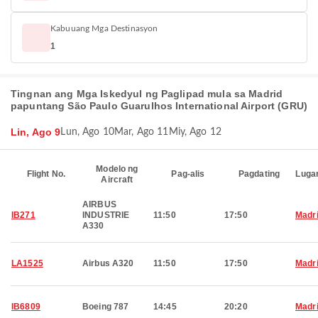
Kabuuang Mga Destinasyon
1
Tingnan ang Mga Iskedyul ng Paglipad mula sa Madrid
papuntang São Paulo Guarulhos International Airport (GRU)
Lin, Ago 9
Lun, Ago 10
Mar, Ago 11
Miy, Ago 12
Modelo ng
Flight No.
Pag-alis
Pagdating
Luga
Aircraft
AIRBUS
IB271
INDUSTRIE
11:50
17:50
Madr
A330
LA1525
Airbus A320
11:50
17:50
Madr
IB6809
Boeing 787
14:45
20:20
Madr