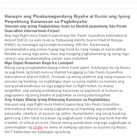
Hanapin ang Pinakamagandang Biyahe at Kunin ang Iyong
Perpektong Karanasan sa Pagbibiyahe
Simulan ang Iyong Paglalakbay mula sa Madrid papuntang São Paulo
Guarulhos International Airport
Ang mga flight mula Madrid papuntang São Paulo Guarulhos International
Airport (GRU), na aalis mula sa Paliparang Adolfo Suárez Madrid Barajas
(MAD), ay tumatagal ng humigit-kumulang 10h 0m. Karaniwang
pinakamababa ang presyo kapag nag-book ka nang maaga at nananatiling
flexible sa iyong mga petsa, kaya ang maagang paghahambing ng iyong mga
opsyon ang pinakamadaling paraan para makatipid.
Mga Dapat Malaman Bago Ka Lumipad
Bilang isang pinagkakatiwalaang online travel agent, tutulungan ka ng Airpaz
sa pag-book ng ticket mula sa Madrid hanggang sa São Paulo Guarulhos
International Airport (GRU). Tinitiyak ng aming platform ang isang maayos na
proseso ng booking, na nagbibigay-daan sa iyong mabilis na makuha ang
iyong pinakamahusay na mga pagpipilian sa flight ticket. Sa Airpaz,
tangkilikin ang walang problemang karanasan sa pag-book at tumuon sa
pagpaplano ng iyong biyahe at pagtuklas sa iyong patutunguhan.
Ang Airpaz Bilang Iyong Bihasang Kasosyo sa Paglalakbay
Hanapin ang mga flight mula Madrid papuntang São Paulo Guarulhos
International Airport sa iisang paghahanap at ihambing ang available na
pamasahe, iskedyul, at opsyon ng airline. Kumpletuhin ang iyong booking
gamit ang 100+ lokal na paraan ng pagbabayad, kabilang ang bank transfer,
e-wallet, at virtual account. Maaari mong pamahalaan ang mga pagbabago sa
pamamagitan ng
/order
na menu at makipag-ugnayan sa suporta ng Airpaz
24/7 kailanman mo kailangan ng tulong.