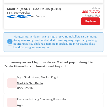
Madrid (MAD)
São Paulo (GRU)
Mula sa
US$ 717.72
Miy, Set 9
DIrekta
Presyo/ Pax
Air Europa
Mag-book
Mangyaring tandaan na ang mga presyo na nakalista sa pahinang
ito ay maaaring hindi updated at maaaring magbago nang walang
paunang abiso. Sinisikap naming magbigay ng pinakatumpak at
kasalukuyang impormasyon.
Impormasyon sa Flight mula sa Madrid papuntang São
Paulo Guarulhos International Airport
Mga Eksklusibong Deal sa Flight
Madrid - São Paulo
US$ 625.16
Pinakamababang Buwan ng Pamasahe
Ago