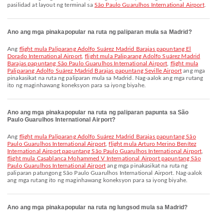
pasilidad at layout ng terminal sa
São Paulo Guarulhos International Airport
.
Ano ang mga pinakapopular na ruta ng paliparan mula sa Madrid?
Ang
flight mula Paliparang Adolfo Suárez Madrid Barajas papuntang El
Dorado International Airport
,
flight mula Paliparang Adolfo Suárez Madrid
Barajas papuntang São Paulo Guarulhos International Airport
,
flight mula
Paliparang Adolfo Suárez Madrid Barajas papuntang Seville Airport
ang mga
pinakasikat na ruta ng paliparan mula sa Madrid. Nag-aalok ang mga rutang
ito ng maginhawang koneksyon para sa iyong biyahe.
Ano ang mga pinakapopular na ruta ng paliparan papunta sa São
Paulo Guarulhos International Airport?
Ang
flight mula Paliparang Adolfo Suárez Madrid Barajas papuntang São
Paulo Guarulhos International Airport
,
flight mula Arturo Merino Benítez
International Airport papuntang São Paulo Guarulhos International Airport
,
flight mula Casablanca Mohammed V International Airport papuntang São
Paulo Guarulhos International Airport
ang mga pinakasikat na ruta ng
paliparan patungong São Paulo Guarulhos International Airport. Nag-aalok
ang mga rutang ito ng maginhawang koneksyon para sa iyong biyahe.
Ano ang mga pinakapopular na ruta ng lungsod mula sa Madrid?