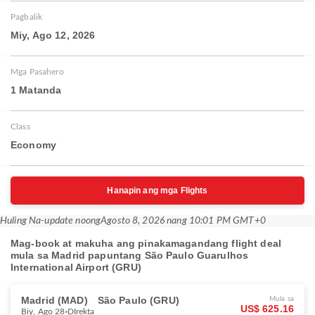
Pagbalik
Miy, Ago 12, 2026
Mga Pasahero
1 Matanda
Class
Economy
Hanapin ang mga Flights
Huling Na-update noong
Agosto 8, 2026 nang 10:01 PM GMT+0
Mag-book at makuha ang pinakamagandang flight deal
mula sa Madrid papuntang São Paulo Guarulhos
International Airport (GRU)
Madrid (MAD)
São Paulo (GRU)
Mula sa
US$ 625.16
Biy, Ago 28
DIrekta