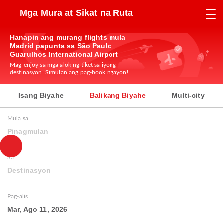
Mga Mura at Sikat na Ruta
Hanapin ang murang flights mula
Madrid papunta sa São Paulo
Guarulhos International Airport
Mag-enjoy sa mga alok ng tiket sa iyong
destinasyon. Simulan ang pag-book ngayon!
Isang Biyahe
Balikang Biyahe
Multi-city
Mula sa
Pinagmulan
Sa
Destinasyon
Pag-alis
Mar, Ago 11, 2026