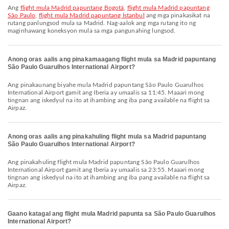
Ang
flight mula Madrid papuntang Bogotá
,
flight mula Madrid papuntang
São Paulo
,
flight mula Madrid papuntang İstanbul
ang mga pinakasikat na
rutang panlungsod mula sa Madrid. Nag-aalok ang mga rutang ito ng
maginhawang koneksyon mula sa mga pangunahing lungsod.
Anong oras aalis ang pinakamaagang flight mula sa Madrid papuntang
São Paulo Guarulhos International Airport?
Ang pinakaunang biyahe mula Madrid papuntang São Paulo Guarulhos
International Airport gamit ang Iberia ay umaalis sa 11:45. Maaari mong
tingnan ang iskedyul na ito at ihambing ang iba pang available na flight sa
Airpaz.
Anong oras aalis ang pinakahuling flight mula sa Madrid papuntang
São Paulo Guarulhos International Airport?
Ang pinakahuling flight mula Madrid papuntang São Paulo Guarulhos
International Airport gamit ang Iberia ay umaalis sa 23:55. Maaari mong
tingnan ang iskedyul na ito at ihambing ang iba pang available na flight sa
Airpaz.
Gaano katagal ang flight mula Madrid papunta sa São Paulo Guarulhos
International Airport?