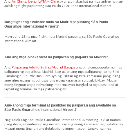
Ang
Air China
,
Iberia
,
LATAM Chile
ay ang pinakasikat na mga airline na nag-
aalok ng flight papuntang São Paulo Guarulhos International Airport.
Ilang flight ang available mula sa Madrid papuntang São Paulo
Guarulhos International Airport?
Mayroong 13 na mga flight mula Madrid papunta sa São Paulo Guarulhos
International Airport.
Ano ang mga pinakasikat na paliparan ng pag-alis sa Madrid?
Ang
Paliparang Adolfo Suárez Madrid Barajas
ang pinakamapupular na mga
paliparan ng pag-alis sa Madrid. Nag-aalok ang mga paliparang ito ng Silid-
Panalangin, Shuttle Bus, Serbisyo ng Palitan ng Pera at marami pang ibang
amenities upang mapahusay ang iyong karanasan sa paglalakbay. Maaari
mong tingnan ang detalyadong impormasyon tungkol sa mga pasilidad at
layout ng terminal sa mga paliparang ito.
Anu-anong mga terminal at pasilidad ng paliparan ang available sa
São Paulo Guarulhos International Airport?
Nag-aalok ang São Paulo Guarulhos International Airport ng Taxi at marami
pang ibang amenities upang mapahusay ang iyong karanasan sa paglalakbay.
Maaari mong tingnan ang detalyadong impormasyon tungkol sa mga